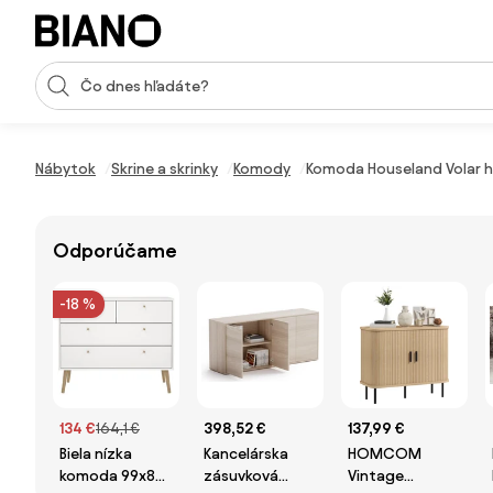
Preskočiť navigáciu, prejsť na obsah
Vstup pre vyhľadávanie
Preskočiť obsah, prejsť na pätu
Nábytok
Skrine a skrinky
Komody
Komoda Houseland Volar h
Odporúčame
-18 %
134 €
164,1 €
398,52 €
137,99 €
Biela nízka
Kancelárska
HOMCOM
komoda 99x82
zásuvková
Vintage