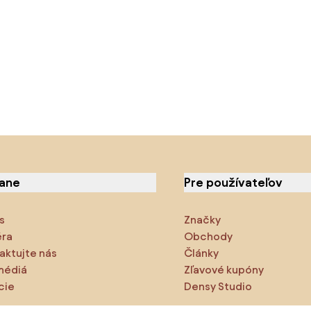
iane
Pre používateľov
s
Značky
éra
Obchody
aktujte nás
Články
médiá
Zľavové kupóny
cie
Densy Studio