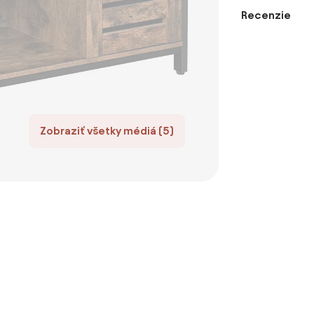
Recenzie
Zobraziť všetky médiá (5)