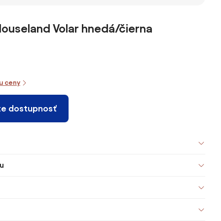
ouseland Volar hnedá/čierna
iu ceny
te dostupnosť
u