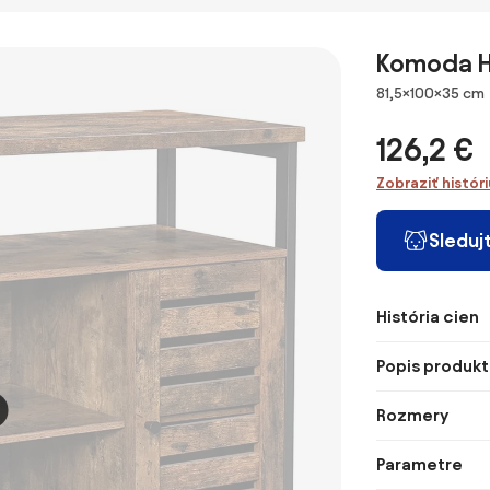
Thunder 175 cm
177 cm čierne
mango
Komoda H
Rozmery
81,5×100×35 cm
126,2 €
Zobraziť histór
Sleduj
História cien
Popis produkt
Rozmery
Parametre