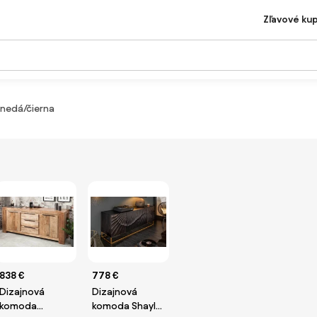
Zľavové ku
nedá/čierna
838 €
778 €
Dizajnová
Dizajnová
komoda
komoda Shayla