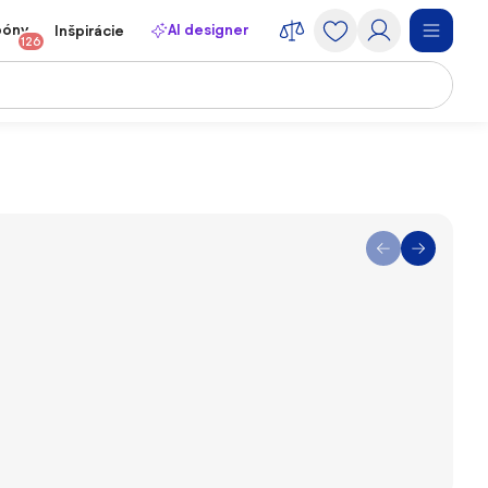
póny
AI designer
Inšpirácie
126