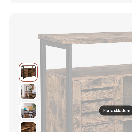
cm Bodo –
komoda BLOCK,
Komoda s 2
Tvilum
1600 × 400 ×
Posuvnými
710 mm, 4×
Dverami a
dvere, dub
Priestorom pre
prírodný
Obývaciu Izbu,
Kuchyňu,
Jedáleň
90x40x75 cm
Dub | Aosom
Nie je skladom