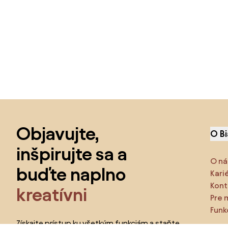
Preskočiť pätu, prejsť na začiatok stránky
Objavujte,
O B
inšpirujte sa a
O ná
buďte naplno
Kari
Kont
kreatívni
Pre 
Funk
Získajte prístup ku všetkým funkciám a staňte