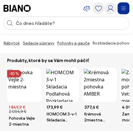
Preskočiť navigáciu, prejsť na obsah
Vstup pre vyhľadávanie
Preskočiť obsah, prejsť na pätu
Nábytok
Sedacie súpravy
Pohovky a gauče
Rozkladacia pohovka
Produkty, ktoré by sa Vám mohli páčiť
-10 %
1 849,9 €
173,99 €
377,6 €
4 099
2 054,9 €
HOMCOM 3-v-1
Krémová
Zama
Pohovka Vejle
Skladacia
2miestna
modu
2-miestna
Podlahová
pohovka AMBER
poho
Rozkladacia
Vetsa