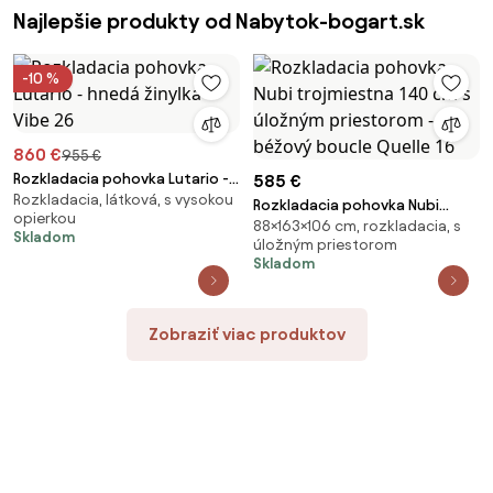
Najlepšie produkty od Nabytok-bogart.sk
-10 %
860 €
955 €
Rozkladacia pohovka Lutario -
585 €
Rozkladacia, látková, s vysokou
hnedá žinylka Vibe 26
Rozkladacia pohovka Nubi
opierkou
88×163×106 cm, rozkladacia, s
trojmiestna 140 cm s úložným
Skladom
úložným priestorom
priestorom - béžový boucle
Skladom
Quelle 16
Zobraziť viac produktov