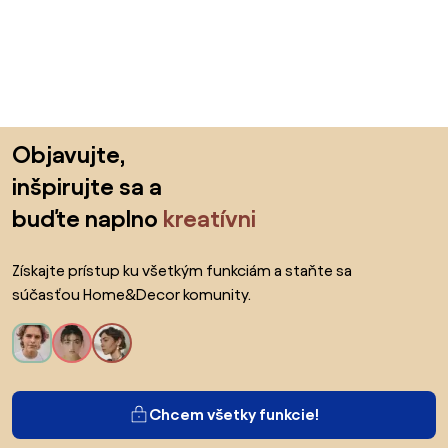
Preskočiť pätu, prejsť na začiatok stránky
Objavujte,
inšpirujte sa a
buďte naplno
kreatívni
Získajte prístup ku všetkým funkciám a staňte sa
súčasťou Home&Decor komunity.
Chcem všetky funkcie!