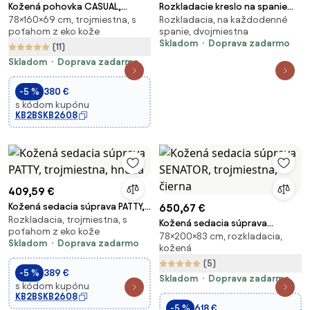
Kožená pohovka CASUAL,
Rozkladacie kreslo na spanie
78×160×69 cm, trojmiestna, s
Rozkladacia, na každodenné
trojmiestna, čierna
MUSSO – americký typ, sivé
poťahom z eko kože
spanie, dvojmiestna
moderné
Skladom
Doprava zadarmo
(11)
Skladom
Doprava zadarmo
-5 %
380 €
s kódom kupónu
KB2BSKB2608
409,59 €
Kožená sedacia súprava PATTY,
650,67 €
Rozkladacia, trojmiestna, s
trojmiestna, hnedá
Kožená sedacia súprava
poťahom z eko kože
78×200×83 cm, rozkladacia,
SENATOR, trojmiestna, čierna
Skladom
Doprava zadarmo
kožená
(5)
-5 %
389 €
Skladom
Doprava zadarmo
s kódom kupónu
KB2BSKB2608
-5 %
618 €