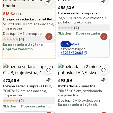
456,33 €
Kožená sedacia súprava
518 €
677 €
73,5×113×78 cm, dvojmiestna, s
BULLDOG, dvojmiestna, béžová
Dizajnová sedačka Scarlet Belle
poťahom z eko kože
90×220×80-113 cm, rozkladacia,
II - 220 cm rozkladacia - antická
(4)
trojmiestna
hnedá
Skladom
Doprava zadarmo
Dostupné v 3 e-shopoch
(6)
-5 %
434 €
Na odoslanie o 2 týždne
Doprava zadarmo
s kódom kupónu
KB2BSKB2608
473,55 €
498,5 €
Kožená sedacia súprava CLUB,
Rozkladacia 2-miestna
70×178×79 cm, rozkladacia,
75×155×105 cm, rozkladacia,
trojmiestna, čierna
pohovka LAINE, sivá
trojmiestna
dvojmiestna
Dostupné v 16 e-shopoch
(2)
Na odoslanie o 1 týždeň
Skladom
Doprava zadarmo