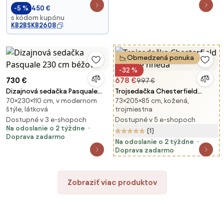
-5 %
450 €
s kódom kupónu
KB2BSKB2608
Obmedzená ponuka
-32 %
730 €
678 €
997 €
Dizajnová sedačka Pasquale
Trojsedačka Chesterfield
70×230×110 cm, v modernom
73×205×85 cm, kožená,
230 cm béžová
Vintage hnedá
štýle, látková
trojmiestna
Dostupné v 3 e-shopoch
Dostupné v 5 e-shopoch
Na odoslanie o 2 týždne
(1)
Doprava zadarmo
Na odoslanie o 2 týždne
Doprava zadarmo
Zobraziť viac produktov