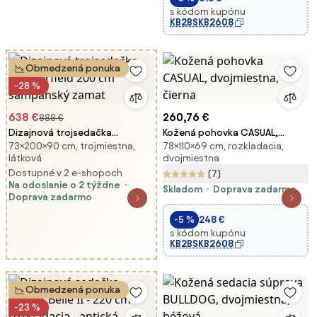
s kódom kupónu
KB2BSKB2608
Obmedzená ponuka
-28 %
638 €
260,76 €
888 €
Dizajnová trojsedačka
Kožená pohovka CASUAL,
73×200×90 cm, trojmiestna,
78×110×69 cm, rozkladacia,
Chesterfield 200 cm
dvojmiestna, čierna
látková
dvojmiestna
šampanský zamat
Dostupné v 2 e-shopoch
(7)
Na odoslanie o 2 týždne
Skladom
Doprava zadarmo
Doprava zadarmo
-5 %
248 €
s kódom kupónu
KB2BSKB2608
Obmedzená ponuka
-23 %