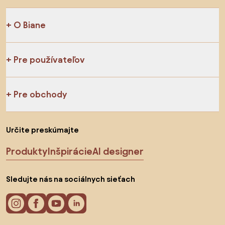
O Biane
Pre používateľov
Pre obchody
Určite preskúmajte
Produkty
Inšpirácie
AI designer
Sledujte nás na sociálnych sieťach