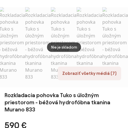
Pohovka s
miest
Velvet
Vyhotovením,
Čalúnená
Rozkladacia
Pohovka
Podporuje až
240 kg pre
Nie je skladom
Spálňu a
Obývaciu Izbu
Zobraziť všetky médiá (7)
Rozkladacia pohovka Tuko s úložným
priestorom - béžová hydrofóbna tkanina
Murano 833
590 €