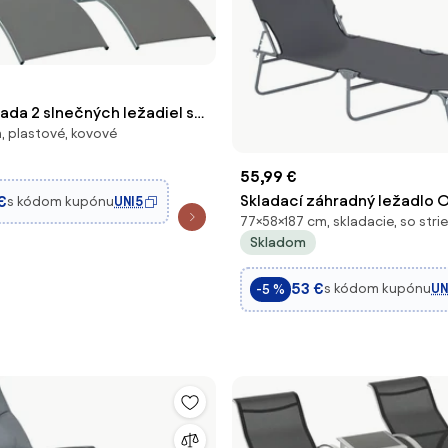
ada 2 slnečných ležadiel s
, plastové, kovové
ým dizajnom z hliníka a
tmavá šedá, 165 x 61 x 63 cm |
55,99 €
Skladací záhradný ležadlo 
€
s kódom kupónu
UNI5
77×58×187 cm, skladacie, so stri
odnímateľným nastaviteľn
Skladom
slnečníkom a sklopným ope
terasu, kempovanie a vonkaj
53 €
s kódom kupónu
UN
-5 %
187x58x36 c