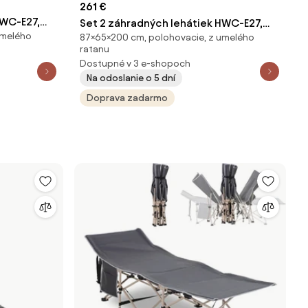
261 €
HWC-E27,
Set 2 záhradných lehátiek HWC-E27,
umelého
ankúše
87×65×200 cm, polohovacie, z umelého
čierny polyratan, tmavosivé vankúše
ratanu
Dostupné v 3 e-shopoch
Na odoslanie o 5 dní
Doprava zadarmo