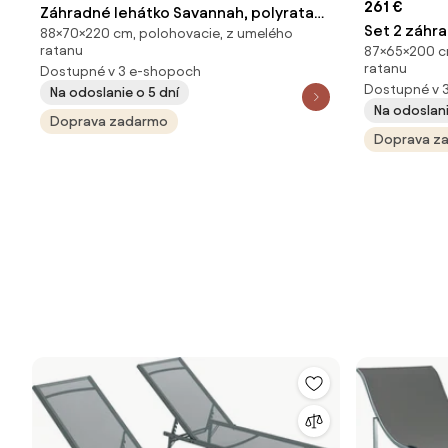
261 €
Záhradné lehátko Savannah, polyratan
Set 2 záhr
88×70×220 cm, polohovacie, z umelého
- melír hnedý, sivý poťah
ratanu
87×65×200 c
čierny pol
ratanu
Dostupné v 3 e-shopoch
Dostupné v 
Na odoslanie o 5 dní
Na odoslani
Doprava zadarmo
Doprava z