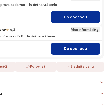
prava zadarmo
14 dní na vrátenie
Do obchodu
Viac informácií
.sk
4,3
ručenie od 2 €
14 dní na vrátenie
Do obchodu
 páči
Porovnať
Sledujte cenu
u