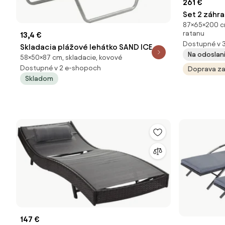
261 €
Set 2 záhr
87×65×200 c
sivý polyra
ratanu
13,4 €
Dostupné v 
Skladacia plážové lehátko SAND ICE
Na odoslani
58×50×87 cm, skladacie, kovové
CREAM, farebné
Dostupné v 2 e-shopoch
Doprava z
Skladom
147 €