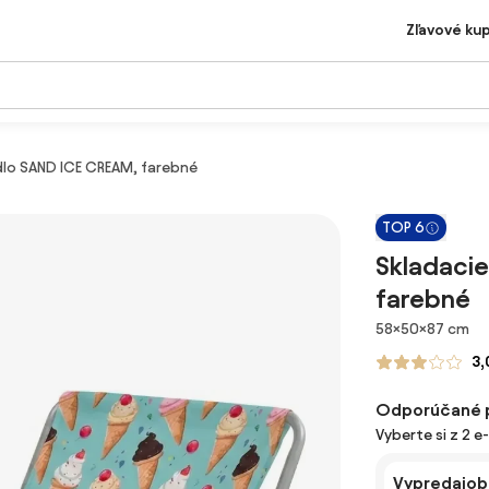
Zľavové ku
dlo SAND ICE CREAM, farebné
TOP 6
Skladacie
farebné
Rozmery
58×50×87 cm
3,
Odporúčané 
Vyberte si z 2 e
Vypredajobl