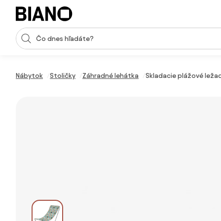
Preskočiť navigáciu, prejsť na obsah
Vstup pre vyhľadávanie
Preskočiť obsah, prejsť na pätu
Nábytok
Stoličky
Záhradné lehátka
Skladacie plážové leža