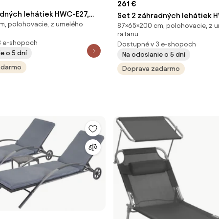
261 €
adných lehátiek HWC-E27,
Set 2 záhradných lehátiek 
m, polohovacie, z umelého
tan, tmavosivé vankúše
87×65×200 cm, polohovacie, z 
sivý polyratan, tmavosivé v
ratanu
3 e-shopoch
Dostupné v 3 e-shopoch
e o 5 dní
Na odoslanie o 5 dní
adarmo
Doprava zadarmo