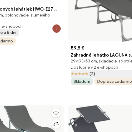
adných lehátiek HWC-E27,
m, polohovacie, z umelého
yratan, tmavosivé vankúše
3 e-shopoch
e o 5 dní
adarmo
59,8 €
Záhradné lehátko LAGUNA s
29×193×53 cm, skladacie, so stri
nastaviteľnou clonou, 193x
Dostupné v 2 e-shopoch
tmavá šedá SongmicsHome
(2)
Skladom
Doprava zadarmo