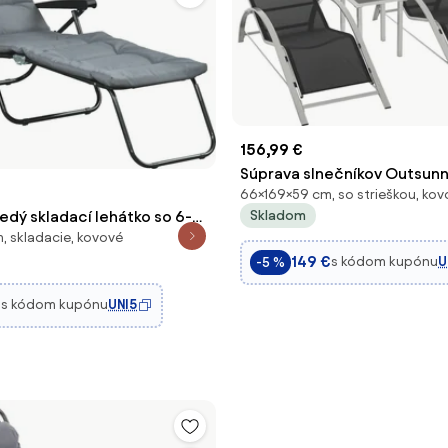
156,99 €
Súprava slnečníkov Outsunn
66×169×59 cm, so strieškou, kov
súprava s kovovou sieťovino
Skladom
edý skladací lehátko so 6-
stolíkom na čaj - Záhradný 
, skladacie, kovové
ným operadlom, matrac +
lehátkami a 1 bočným stolí
149 €
s kódom kupónu
U
-5 %
, oceľ, polyester | Aosom
záhradu
€
s kódom kupónu
UNI5