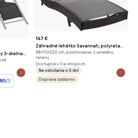
147 €
Záhradné lehátko Savannah, polyratan
88×70×220 cm, polohovacie, z umelého
- melír hnedý, sivý poťah
y 3-dielna
ratanu
ové
u so
Dostupné v 3 e-shopoch
nábytok so 2
Na odoslanie o 5 dní
kom pre
Doprava zadarmo
NI5