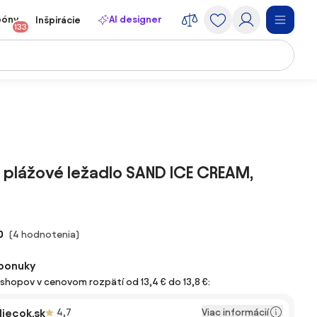
póny
AI designer
Inšpirácie
133
 plážové ležadlo SAND ICE CREAM,
0
(4 hodnotenia)
ponuky
-shopov v cenovom rozpätí od 13,4 € do 13,8 €:
Viac informácií
iecok.sk
4,7