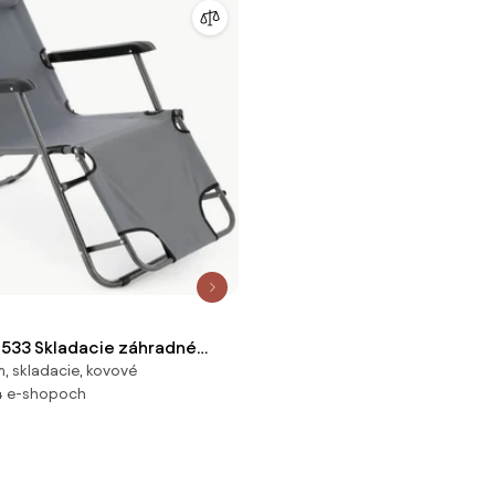
533 Skladacie záhradné
, skladacie, kovové
vá
4 e-shopoch