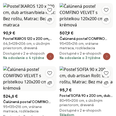
90,9 €
507,9 €
Posteľ IKAROS 120 x 200 cm,
Čalúnená posteľ COMFINO
64,5×128×206 cm, s úložným
95×135×216 cm, vrátane
dub artisan/biela Rošt: Bez
VELVET s prístelkou 120x200 cm
priestorom, drevená
matraca, rozkladacia
roštu, Matrac: Bez matraca
krémová
Dostupné v 2 e-shopoch
Dostupné v 2 e-shopoch
Na odoslanie o 4 týždne
Na odoslanie o 3 týždne
95,7 €
Posteľ SOFIA 90 x 200 cm, dub
524,6 €
80×95×206 cm, s úložným
artisan Rošt: Bez roštu, Matrac:
Čalúnená posteľ COMFINO
priestorom, drevená
Bez matraca
95×135×216 cm, vrátane
VELVET s prístelkou 120x200 cm
Dostupné v 2 e-shopoch
matraca, rozkladacia
krémová
Skladom