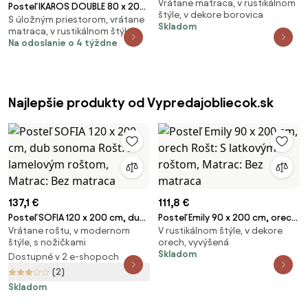
Vrátane matraca, v rustikálnom
cm, borovica Rošt: Bez roštu,
Posteľ IKAROS DOUBLE 80 x 200
štýle, v dekore borovica
Matrac: Matrac COCO MAXI 20
S úložným priestorom, vrátane
cm, biela/dub artisan Rošt: Bez
Skladom
matraca, v rustikálnom štýle
cm
roštu, Matrac: Matrac COCO
Na odoslanie o 4 týždne
MAXI 20 cm
Najlepšie produkty od Vypredajobliecok.sk
137,1 €
111,8 €
Posteľ SOFIA 120 x 200 cm, dub
Posteľ Emily 90 x 200 cm, orech
Vrátane roštu, v modernom
V rustikálnom štýle, v dekore
sonoma Rošt: S lamelovým
Rošt: S latkovým roštom,
štýle, s nožičkami
orech, vyvýšená
roštom, Matrac: Bez matraca
Matrac: Bez matraca
Skladom
Dostupné v 2 e-shopoch
(2)
Skladom