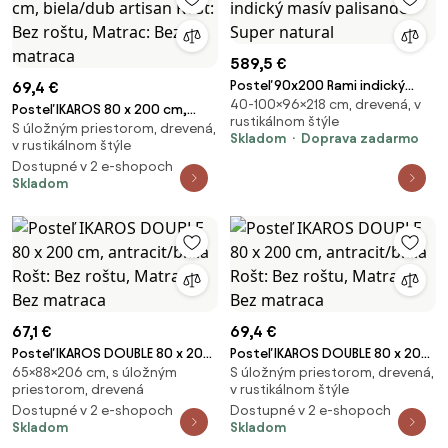
589,5 €
Posteľ 90x200 Rami indický
69,4 €
40-100×96×218 cm, drevená, v
masív palisander Super natural
Posteľ IKAROS 80 x 200 cm,
rustikálnom štýle
S úložným priestorom, drevená,
biela/dub artisan Rošt: Bez
Skladom
Doprava zadarmo
v rustikálnom štýle
roštu, Matrac: Bez matraca
Dostupné v 2 e-shopoch
Skladom
67,1 €
69,4 €
Posteľ IKAROS DOUBLE 80 x 200
Posteľ IKAROS DOUBLE 80 x 200
65×88×206 cm, s úložným
S úložným priestorom, drevená,
cm, antracit/biela Rošt: Bez
cm, antracit/biela Rošt: Bez
priestorom, drevená
v rustikálnom štýle
roštu, Matrac: Bez matraca
roštu, Matrac: Bez matraca
Dostupné v 2 e-shopoch
Dostupné v 2 e-shopoch
Skladom
Skladom