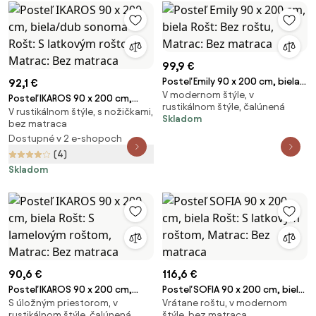
99,9 €
Posteľ Emily 90 x 200 cm, biela
92,1 €
V modernom štýle, v
Rošt: Bez roštu, Matrac: Bez
Posteľ IKAROS 90 x 200 cm,
rustikálnom štýle, čalúnená
matraca
V rustikálnom štýle, s nožičkami,
biela/dub sonoma Rošt: S
Skladom
bez matraca
latkovým roštom, Matrac: Bez
Dostupné v 2 e-shopoch
matraca
(4)
Skladom
90,6 €
116,6 €
Posteľ IKAROS 90 x 200 cm,
Posteľ SOFIA 90 x 200 cm, biela
S úložným priestorom, v
Vrátane roštu, v modernom
biela Rošt: S lamelovým roštom,
Rošt: S latkovým roštom,
rustikálnom štýle, čalúnená
štýle, bez matraca