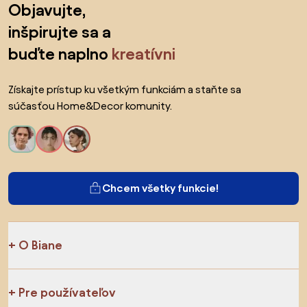
Objavujte,
inšpirujte sa a
buďte naplno
kreatívni
Získajte prístup ku všetkým funkciám a staňte sa
súčasťou Home&Decor komunity.
Chcem všetky funkcie!
O Biane
Pre používateľov