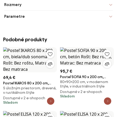
Rozmery
Parametre
Podobné produkty
95,7 €
Posteľ SOFIA 90 x 200 cm,
69,4 €
80×90×200 cm, v modernom
betón Rošt: Bez roštu, Matrac:
Posteľ IKAROS 80 x 200 cm,
štýle, v industriálnom štýle
Bez matraca
S úložným priestorom, drevená,
biela/dub sonoma Rošt: Bez
Dostupné v 2 e-shopoch
v rustikálnom štýle
roštu, Matrac: Bez matraca
Skladom
Dostupné v 2 e-shopoch
Skladom