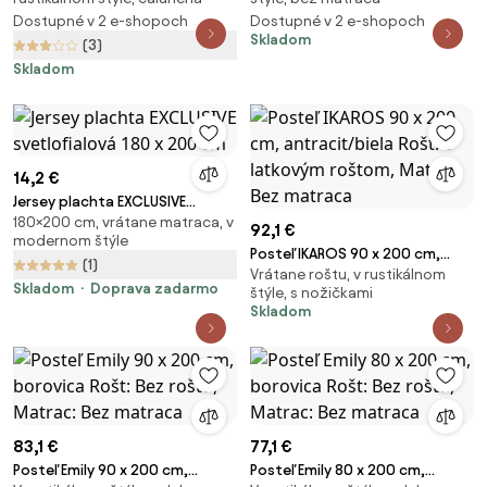
Matrac: Bez matraca
Matrac: Bez matraca
Dostupné v 2 e-shopoch
Dostupné v 2 e-shopoch
Skladom
(3)
Skladom
14,2 €
Jersey plachta EXCLUSIVE
180×200 cm, vrátane matraca, v
svetlofialová 180 x 200 cm
92,1 €
modernom štýle
Posteľ IKAROS 90 x 200 cm,
(1)
Vrátane roštu, v rustikálnom
antracit/biela Rošt: S latkovým
Skladom
Doprava zadarmo
štýle, s nožičkami
roštom, Matrac: Bez matraca
Skladom
83,1 €
77,1 €
Posteľ Emily 90 x 200 cm,
Posteľ Emily 80 x 200 cm,