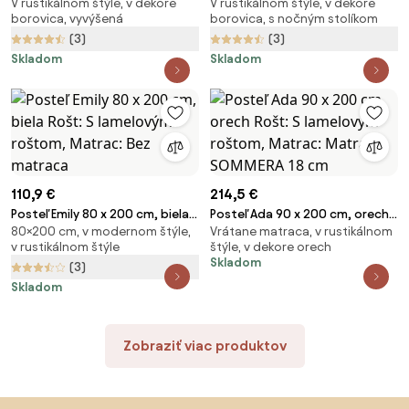
V rustikálnom štýle, v dekore
V rustikálnom štýle, v dekore
borovica Rošt: Bez roštu,
borovica Rošt: Bez roštu,
borovica, vyvýšená
borovica, s nočným stolíkom
Matrac: Bez matraca
Matrac: Bez matraca
(3)
(3)
Skladom
Skladom
110,9 €
214,5 €
Posteľ Emily 80 x 200 cm, biela
Posteľ Ada 90 x 200 cm, orech
80×200 cm, v modernom štýle,
Vrátane matraca, v rustikálnom
Rošt: S lamelovým roštom,
Rošt: S lamelovým roštom,
v rustikálnom štýle
štýle, v dekore orech
Matrac: Bez matraca
Matrac: Matrac SOMMERA 18
Skladom
(3)
cm
Skladom
Zobraziť viac produktov
Preskočiť pätu, prejsť na začiatok stránky