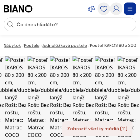
Preskočiť navigáciu, prejsť na obsah
Vstup pre vyhľadávanie
Preskočiť obsah, prejsť na pätu
Nábytok
Postele
Jednolôžkové postele
Posteľ IKAROS 80 x 200 
Zobraziť všetky médiá (11)