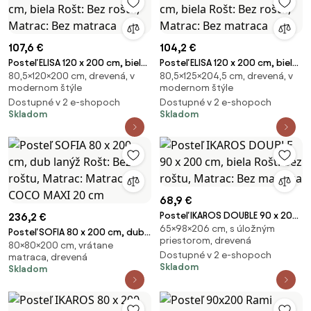
107,6 €
104,2 €
Posteľ ELISA 120 x 200 cm, biela
Posteľ ELISA 120 x 200 cm, biela
80,5×120×200 cm, drevená, v
80,5×125×204,5 cm, drevená, v
Rošt: Bez roštu, Matrac: Bez
Rošt: Bez roštu, Matrac: Bez
modernom štýle
modernom štýle
matraca
matraca
Dostupné v 2 e-shopoch
Dostupné v 2 e-shopoch
Skladom
Skladom
68,9 €
Posteľ IKAROS DOUBLE 90 x 200
236,2 €
65×98×206 cm, s úložným
cm, biela Rošt: Bez roštu,
Posteľ SOFIA 80 x 200 cm, dub
priestorom, drevená
Matrac: Bez matraca
80×80×200 cm, vrátane
lanýž Rošt: Bez roštu, Matrac:
Dostupné v 2 e-shopoch
matraca, drevená
Matrac COCO MAXI 20 cm
Skladom
Skladom