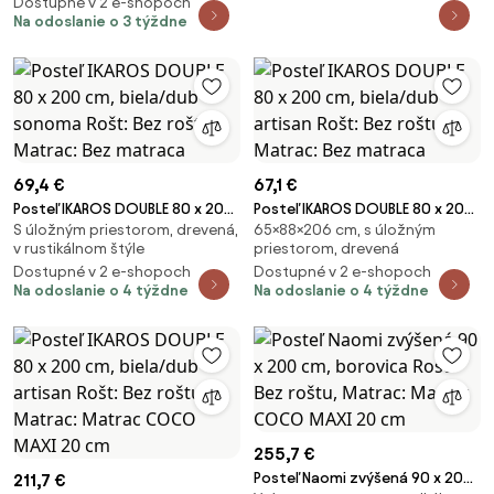
Dostupné v 2 e-shopoch
Na odoslanie o 3 týždne
69,4 €
67,1 €
Posteľ IKAROS DOUBLE 80 x 200
Posteľ IKAROS DOUBLE 80 x 200
S úložným priestorom, drevená,
65×88×206 cm, s úložným
cm, biela/dub sonoma Rošt: Bez
cm, biela/dub artisan Rošt: Bez
v rustikálnom štýle
priestorom, drevená
roštu, Matrac: Bez matraca
roštu, Matrac: Bez matraca
Dostupné v 2 e-shopoch
Dostupné v 2 e-shopoch
Na odoslanie o 4 týždne
Na odoslanie o 4 týždne
255,7 €
Posteľ Naomi zvýšená 90 x 200
211,7 €