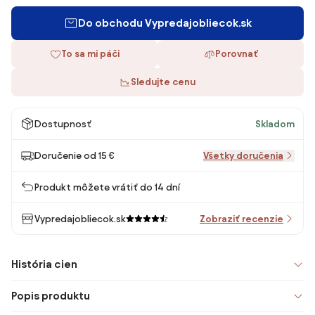
Do obchodu Vypredajobliecok.sk
To sa mi páči
Porovnať
Sledujte cenu
Dostupnosť
Skladom
Doručenie od 15 €
Všetky doručenia
Produkt môžete vrátiť do 14 dní
Vypredajobliecok.sk
Zobraziť recenzie
História cien
Popis produktu