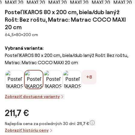
Posteľ IKAROS 80 x 200 cm, biela/dub lanýž
Rošt: Bez roštu, Matrac: Matrac COCO MAXI
20 cm
Rozmery
64,5×80×200 cm
Vybraná varianta:
Posteľ IKAROS 80 x 200 cm, biela/dub lanýž Rošt: Bez roštu,
Matrac: Matrac COCO MAXI 20 cm
+8
Zobraziť dostupné varianty
211,7 €
Najlepšia cena za posledných 30 dní:
211,7 €
Zobraziť históriu ceny