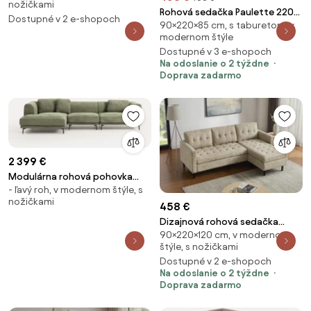
nožičkami
Rohová sedačka Paulette 220
Dostupné v 2 e-shopoch
90×220×85 cm, s taburetom, v
cm sivý menčester
modernom štýle
Dostupné v 3 e-shopoch
Na odoslanie o 2 týždne
Doprava zadarmo
2 399 €
Modulárna rohová pohovka
- ľavý roh, v modernom štýle, s
Allpa (4-miestna)
nožičkami
458 €
Dizajnová rohová sedačka
90×220×120 cm, v modernom
Paulette 220 cm béžová
štýle, s nožičkami
Dostupné v 2 e-shopoch
Na odoslanie o 2 týždne
Doprava zadarmo