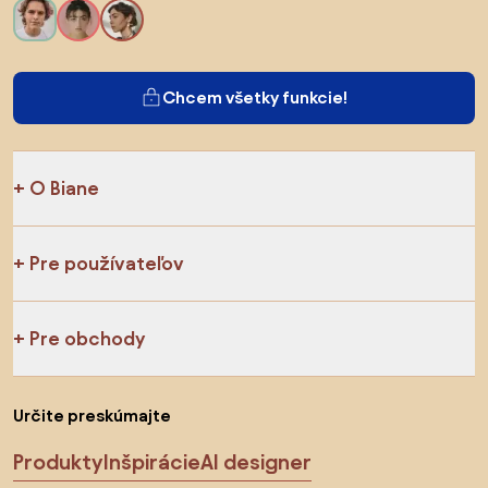
Chcem všetky funkcie!
O Biane
Pre používateľov
Pre obchody
Určite preskúmajte
Produkty
Inšpirácie
AI designer