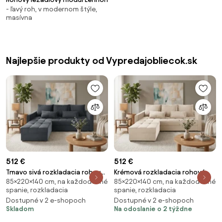
- ľavý roh, v modernom štýle,
masívna
Najlepšie produkty od Vypredajobliecok.sk
512 €
512 €
Tmavo sivá rozkladacia rohová
Krémová rozkladacia rohová
85×220×140 cm, na každodenné
85×220×140 cm, na každodenné
pohovka ZENOVA 220x140 cm,
pohovka ZENOVA 220x140 cm,
spanie, rozkladacia
spanie, rozkladacia
obojstranná
obojstranná
Dostupné v 2 e-shopoch
Dostupné v 2 e-shopoch
Skladom
Na odoslanie o 2 týždne