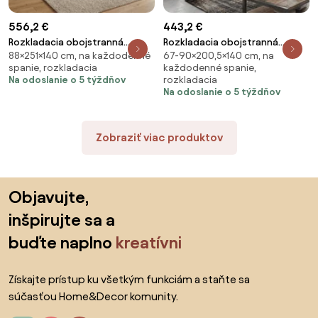
556,2 €
443,2 €
Rozkladacia obojstranná
Rozkladacia obojstranná
88×251×140 cm, na každodenné
67-90×200,5×140 cm, na
sedacia súprava do L TAVERO
sedacia súprava do L VALERIO
spanie, rozkladacia
každodenné spanie,
251x140 cm, tmavomodrá
SLIM 200x140 cm, tmavosivá +
Na odoslanie o 5 týždňov
rozkladacia
2 vankúšiky ZDARMA
Na odoslanie o 5 týždňov
Zobraziť viac produktov
Preskočiť pätu, prejsť na začiatok stránky
Objavujte,
inšpirujte sa a
buďte naplno
kreatívni
Získajte prístup ku všetkým funkciám a staňte sa
súčasťou Home&Decor komunity.