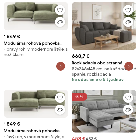
1 849 €
Modulárna rohová pohovka
- pravý roh, v modernom štýle, s
Allpa (3-miestna)
nožičkami
668,7 €
Rozkladacia obojstranná
82×246×145 cm, na každodenné
sedacia súprava do L SEVIO
spanie, rozkladacia
246x145 cm, tmavo sivá + 2
Na odoslanie o 5 týždňov
vankúšiky ZDARMA
-5 %
1 849 €
Modulárna rohová pohovka
- ľavý roh, v modernom štýle, s
Allpa (3-miestna)
458 €
483 €