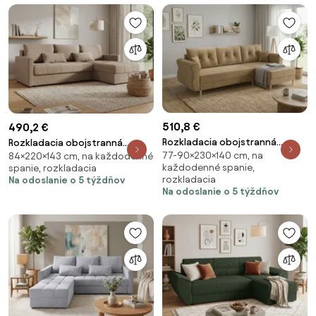
510,8 €
490,2 €
Rozkladacia obojstranná
Rozkladacia obojstranná
77-90×230×140 cm, na
sedacia súprava do L SILVIANO
84×220×143 cm, na každodenné
sedacia súprava do L VENORIA
každodenné spanie,
spanie, rozkladacia
230x140 cm, béžová
220x143 cm, béžová + 2
rozkladacia
Na odoslanie o 5 týždňov
vankúšiky ZDARMA
Na odoslanie o 5 týždňov