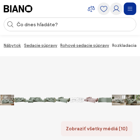
Preskočiť navigáciu, prejsť na obsah
Vstup pre vyhľadávanie
Preskočiť obsah, prejsť na pätu
Nábytok
Sedacie súpravy
Rohové sedacie súpravy
Rozkladacia o
Zobraziť všetky médiá (10)