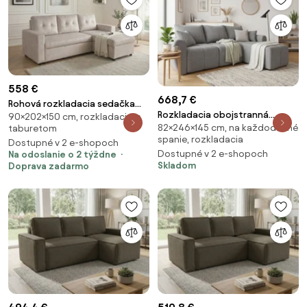
558 €
668,7 €
Rohová rozkladacia sedačka
Rozkladacia obojstranná
90×202×150 cm, rozkladacia, s
Taregan 202 cm béžový zamat
82×246×145 cm, na každodenné
taburetom
sedacia súprava do L SEVIO
spanie, rozkladacia
246x145 cm, sivá + 2 vankúšiky
Dostupné v 2 e-shopoch
Dostupné v 2 e-shopoch
Na odoslanie o 2 týždne
ZDARMA
Skladom
Doprava zadarmo