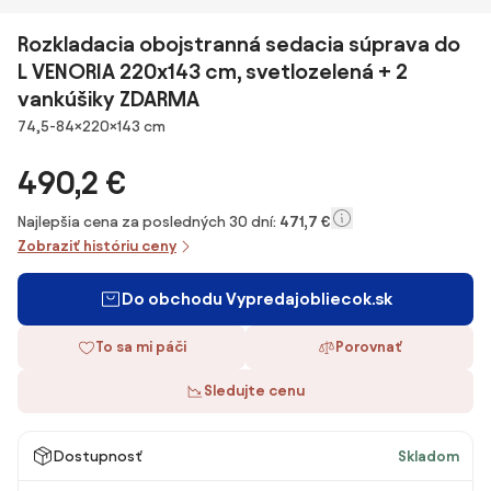
Rozkladacia obojstranná sedacia súprava do
L VENORIA 220x143 cm, svetlozelená + 2
vankúšiky ZDARMA
Rozmery
74,5-84×220×143 cm
490,2 €
Najlepšia cena za posledných 30 dní:
471,7 €
Zobraziť históriu ceny
Do obchodu Vypredajobliecok.sk
To sa mi páči
Porovnať
Sledujte cenu
Dostupnosť
Skladom