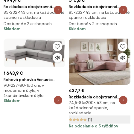
494,4 €
510,8 €
Rozkladacia obojstranná
Rozkladacia obojstranná
85×232×143 cm, na každodenné
85×232×143 cm, na každodenné
sedacia súprava do L SMART
sedacia súprava do L SMART
spanie, rozkladacia
spanie, rozkladacia
BOUCLE 232x143 cm, sivohnedá
BOUCLE 232x143 cm, sivo-
Dostupné v 2 e-shopoch
Dostupné v 2 e-shopoch
hnedá
Skladom
Skladom
1 643,9 €
Rohová pohovka Venuste
90×227×80-160 cm, v
plátenná sivá
437,7 €
modernom štýle, v
škandinávskom štýle
Rozkladacia obojstranná
Skladom
74,5-84×200×143 cm, na
sedacia súprava do L VENORIA
každodenné spanie,
SLIM 200x143 cm, púdrovo
rozkladacia
ružová + 2 vankúšiky ZDARMA
(1)
Na odoslanie o 5 týždňov