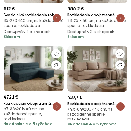
512 €
556,2 €
Svetlo sivá rozkladacia rohová
Rozkladacia obojstranná
85×220×140 cm, na každodenné
88×251×140 cm, na každodenné
pohovka ZENOVA 220x140 cm,
sedacia súprava do L TAVERO
spanie, rozkladacia
spanie, rozkladacia
obojstranná
251x140 cm, tmavozelená
Dostupné v 2 e-shopoch
Dostupné v 2 e-shopoch
Skladom
Skladom
472,1 €
437,7 €
Rozkladacia obojstranná
Rozkladacia obojstranná
67-86×201×140 cm, na
sedacia súprava do L TAVERO
74,5-84×200×143 cm, na
sedacia súprava do L VENORIA
každodenné spanie,
každodenné spanie,
SLIM 201x140 cm, tmavomodrá
SLIM 200x143 cm, béžová + 2
rozkladacia
rozkladacia
vankúšiky ZDARMA
Na odoslanie o 5 týždňov
Na odoslanie o 5 týždňov