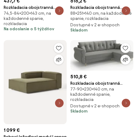
437,7 €
616,2 €
Rozkladacia obojstranná
Rozkladacia obojstranná
74,5-84×200×143 cm, na
88×251×140 cm, na každodenné
sedacia súprava do L VENORIA
sedacia súprava do L LIVARO
každodenné spanie,
spanie, rozkladacia
SLIM 200x143 cm, béžová + 2
251x140 cm, krémová
rozkladacia
Dostupné v 2 e-shopoch
vankúšiky ZDARMA
Na odoslanie o 5 týždňov
Skladom
510,8 €
Rozkladacia obojstranná
77-90×230×140 cm, na
sedacia súprava do L SILVIANO
každodenné spanie,
230x140 cm, sivá
rozkladacia
Dostupné v 2 e-shopoch
Skladom
1 099 €
Rohový ležadlový modul Lennon