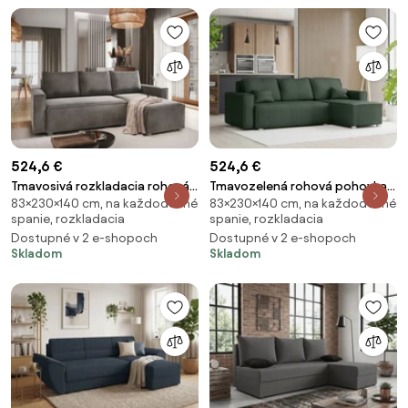
524,6 €
524,6 €
Tmavosivá rozkladacia rohová
Tmavozelená rohová pohovka
83×230×140 cm, na každodenné
83×230×140 cm, na každodenné
pohovka CAVELO, obojstranná
SMART COSARO, obojstranná +
spanie, rozkladacia
spanie, rozkladacia
2 vankúšiky ZADARMO
Dostupné v 2 e-shopoch
Dostupné v 2 e-shopoch
Skladom
Skladom