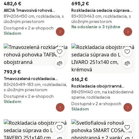
482,6 €
695,2 €
AKCIA Tmavosivá rohová
Rozkladacia sedacia súprava
89×206×150 cm, rozkladacia, s
85×303×143 cm, rozkladacia, s
sedacia súprava HADSON pravý
do U SMART BOUCLE 303x143
úložným priestorom
úložným priestorom
roh II. akosť Varianta: Pravý roh
cm, tmavobéžová
Na odoslanie o 3 týždne
Dostupné v 2 e-shopoch
Skladom
793,9 €
Tmavozelená rozkladacia
616,2 €
83×265×89-183 cm, rozkladacia,
rohová pohovka TAFIRA,
Rozkladacia obojstranná
s úložným priestorom
obojstranná
88×251×140 cm, na každodenné
sedacia súprava do L LIVARO
Dostupné v 2 e-shopoch
spanie, rozkladacia
251x140 cm, krémová
Skladom
Dostupné v 2 e-shopoch
Skladom