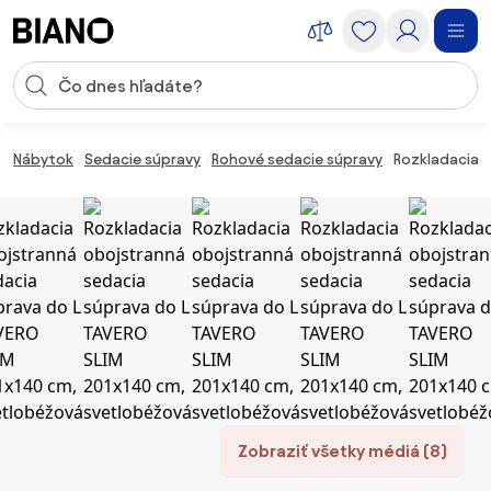
Preskočiť navigáciu, prejsť na obsah
Vstup pre vyhľadávanie
Preskočiť obsah, prejsť na pätu
Nábytok
Sedacie súpravy
Rohové sedacie súpravy
Rozkladacia 
Zobraziť všetky médiá (8)