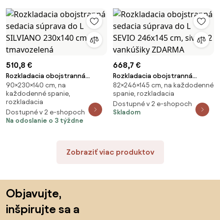
510,8 €
668,7 €
Rozkladacia obojstranná
Rozkladacia obojstranná
90×230×140 cm, na
82×246×145 cm, na každodenné
sedacia súprava do L SILVIANO
sedacia súprava do L SEVIO
každodenné spanie,
spanie, rozkladacia
230x140 cm, tmavozelená
246x145 cm, sivá + 2 vankúšiky
rozkladacia
Dostupné v 2 e-shopoch
ZDARMA
Dostupné v 2 e-shopoch
Skladom
Na odoslanie o 3 týždne
Zobraziť viac produktov
Preskočiť pätu, prejsť na začiatok stránky
Objavujte,
inšpirujte sa a