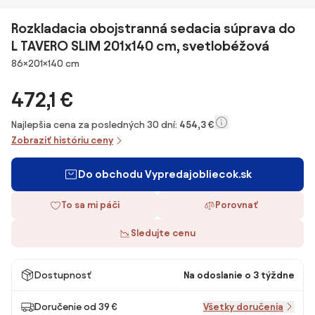
Rozkladacia obojstranná sedacia súprava do
L TAVERO SLIM 201x140 cm, svetlobéžová
Rozmery
86×201×140 cm
472,1 €
Najlepšia cena za posledných 30 dní:
454,3 €
Zobraziť históriu ceny
Do obchodu Vypredajobliecok.sk
To sa mi páči
Porovnať
Sledujte cenu
Dostupnosť
Na odoslanie o 3 týždne
Doručenie od 39 €
Všetky doručenia