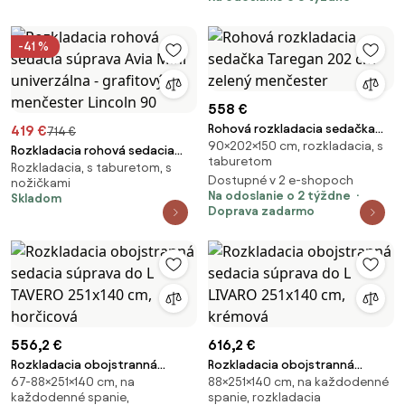
-41 %
558 €
Rohová rozkladacia sedačka
419 €
714 €
90×202×150 cm, rozkladacia, s
Taregan 202 cm zelený
Rozkladacia rohová sedacia
taburetom
menčester
Rozkladacia, s taburetom, s
súprava Avia Mini univerzálna -
Dostupné v 2 e-shopoch
nožičkami
grafitový menčester Lincoln 90
Na odoslanie o 2 týždne
Skladom
Doprava zadarmo
556,2 €
616,2 €
Rozkladacia obojstranná
Rozkladacia obojstranná
67-88×251×140 cm, na
88×251×140 cm, na každodenné
sedacia súprava do L TAVERO
sedacia súprava do L LIVARO
každodenné spanie,
spanie, rozkladacia
251x140 cm, horčicová
251x140 cm, krémová