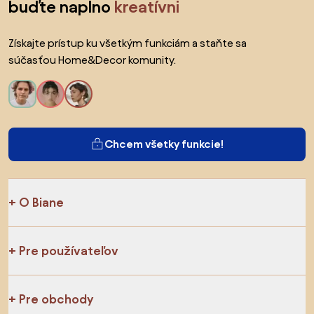
buďte naplno
kreatívni
Získajte prístup ku všetkým funkciám a staňte sa
súčasťou Home&Decor komunity.
Chcem všetky funkcie!
O Biane
Pre používateľov
Pre obchody