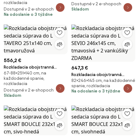
rozkladacia
Dostupné v 2 e-shopoch
Dostupné v 2 e-shopoch
Skladom
Na odoslanie o 3 týždne
556,2 €
Rozkladacia obojstranná
647,3 €
67-88×251×140 cm, na
sedacia súprava do L TAVERO
Rozkladacia obojstranná
každodenné spanie,
251x140 cm, tmavoružová
82×246×145 cm, na každodenné
sedacia súprava do L SEVIO
rozkladacia
spanie, rozkladacia
246x145 cm, tmavosivá + 2
Dostupné v 2 e-shopoch
Na odoslanie o 3 týždne
vankúšiky ZDARMA
Skladom