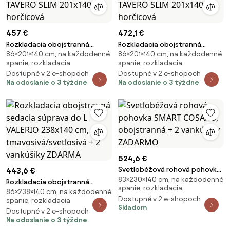
457 €
472,1 €
Rozkladacia obojstranná
Rozkladacia obojstranná
86×201×140 cm, na každodenné
86×201×140 cm, na každodenné
sedacia súprava do L TAVERO
sedacia súprava do L TAVERO
spanie, rozkladacia
spanie, rozkladacia
SLIM 201x140 cm, horčicová
SLIM 201x140 cm, horčicová
Dostupné v 2 e-shopoch
Dostupné v 2 e-shopoch
Na odoslanie o 3 týždne
Na odoslanie o 3 týždne
524,6 €
Svetlobéžová rohová pohovka
443,6 €
83×230×140 cm, na každodenné
SMART COSARO, obojstranná +
Rozkladacia obojstranná
spanie, rozkladacia
2 vankúšiky ZADARMO
86×238×140 cm, na každodenné
sedacia súprava do L VALERIO
Dostupné v 2 e-shopoch
spanie, rozkladacia
238x140 cm,
Skladom
Dostupné v 2 e-shopoch
tmavosivá/svetlosivá + 2
Na odoslanie o 3 týždne
vankúšiky ZDARMA