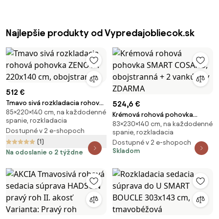
Najlepšie produkty od Vypredajobliecok.sk
512 €
Tmavo sivá rozkladacia rohová
524,6 €
85×220×140 cm, na každodenné
pohovka ZENOVA 220x140 cm,
Krémová rohová pohovka
spanie, rozkladacia
obojstranná
83×230×140 cm, na každodenné
SMART COSARO, obojstranná +
Dostupné v 2 e-shopoch
spanie, rozkladacia
2 vankúšiky ZDARMA
(1)
Dostupné v 2 e-shopoch
Skladom
Na odoslanie o 2 týždne