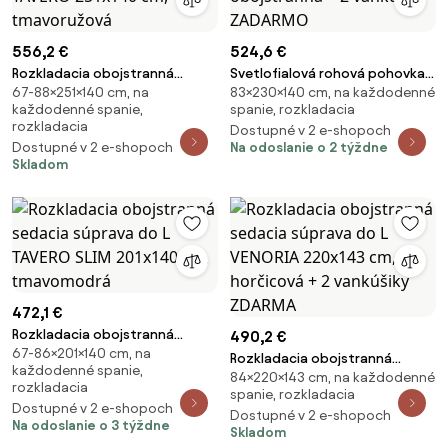
556,2 €
524,6 €
Rozkladacia obojstranná
Svetlofialová rohová pohovka
67-88×251×140 cm, na
83×230×140 cm, na každodenné
sedacia súprava do L TAVERO
SMART COSARO, obojstranná +
každodenné spanie,
spanie, rozkladacia
251x140 cm, tmavoružová
2 vankúšiky ZADARMO
rozkladacia
Dostupné v 2 e-shopoch
Dostupné v 2 e-shopoch
Na odoslanie o 2 týždne
Skladom
472,1 €
Rozkladacia obojstranná
490,2 €
67-86×201×140 cm, na
sedacia súprava do L TAVERO
Rozkladacia obojstranná
každodenné spanie,
SLIM 201x140 cm, tmavomodrá
84×220×143 cm, na každodenné
sedacia súprava do L VENORIA
rozkladacia
spanie, rozkladacia
220x143 cm, horčicová + 2
Dostupné v 2 e-shopoch
Dostupné v 2 e-shopoch
vankúšiky ZDARMA
Na odoslanie o 3 týždne
Skladom