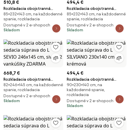
510,8 €
494,4 €
Rozkladacia obojstranná
Rozkladacia obojstranná
85×232×143 cm, na každodenné
85×232×143 cm, na každodenné
sedacia súprava do L SMART
sedacia súprava do L SMART
spanie, rozkladacia
spanie, rozkladacia
BOUCLE 232x143 cm, sivo-
BOUCLE 232x143 cm, sivohnedá
Dostupné v 2 e-shopoch
Dostupné v 2 e-shopoch
hnedá
Skladom
Skladom
668,7 €
494,4 €
Rozkladacia obojstranná
Rozkladacia obojstranná
82×246×145 cm, na každodenné
90×230×140 cm, na
sedacia súprava do L SEVIO
sedacia súprava do L SILVIANO
spanie, rozkladacia
každodenné spanie,
246x145 cm, sivá + 2 vankúšiky
230x140 cm, krémová
rozkladacia
Dostupné v 2 e-shopoch
ZDARMA
Skladom
Dostupné v 2 e-shopoch
Skladom