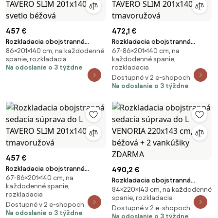
457 €
472,1 €
Rozkladacia obojstranná
Rozkladacia obojstranná
86×201×140 cm, na každodenné
67-86×201×140 cm, na
sedacia súprava do L TAVERO
sedacia súprava do L TAVERO
spanie, rozkladacia
každodenné spanie,
SLIM 201x140 cm, svetlo béžová
SLIM 201x140 cm, tmavoružová
Na odoslanie o 3 týždne
rozkladacia
Dostupné v 2 e-shopoch
Na odoslanie o 3 týždne
457 €
Rozkladacia obojstranná
490,2 €
67-86×201×140 cm, na
sedacia súprava do L TAVERO
Rozkladacia obojstranná
každodenné spanie,
SLIM 201x140 cm, tmavoružová
84×220×143 cm, na každodenné
sedacia súprava do L VENORIA
rozkladacia
spanie, rozkladacia
220x143 cm, béžová + 2
Dostupné v 2 e-shopoch
Dostupné v 2 e-shopoch
vankúšiky ZDARMA
Na odoslanie o 3 týždne
Na odoslanie o 3 týždne