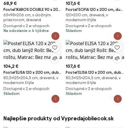
68,9 €
107,6 €
Posteľ IKAROS DOUBLE 90 x 200
Posteľ SOFIA 120 x 200 cm, dub
65×98×206 cm, s úložným
120×200 cm, drevená, v
cm, biela Rošt: Bez roštu,
artisan Rošt: Bez roštu, Matrac:
priestorom, drevená
modernom štýle
Matrac: Bez matraca
Bez matraca
Dostupné v 2 e-shopoch
Dostupné v 2 e-shopoch
Na odoslanie o 4 týždne
Skladom
104,2 €
107,6 €
Posteľ ELISA 120 x 200 cm, dub
Posteľ ELISA 120 x 200 cm, dub
80,5×125×204,5 cm, drevená, v
80,5×125×204,5 cm, drevená, v
lanýž Rošt: Bez roštu, Matrac:
lanýž Rošt: Bez roštu, Matrac:
modernom štýle
modernom štýle
Bez matraca
Bez matraca
Dostupné v 2 e-shopoch
Dostupné v 2 e-shopoch
Skladom
Skladom
Najlepšie produkty od Vypredajobliecok.sk