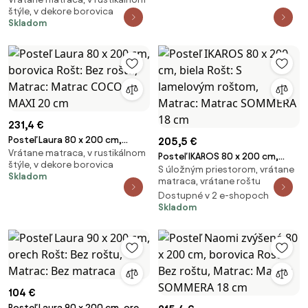
cm, borovica Rošt: S lamelovým
štýle, v dekore borovica
roštom, Matrac: Matrac
Skladom
COCO MAXI 20 cm
231,4 €
Posteľ Laura 80 x 200 cm,
205,5 €
Vrátane matraca, v rustikálnom
borovica Rošt: Bez roštu,
Posteľ IKAROS 80 x 200 cm,
štýle, v dekore borovica
Matrac: Matrac COCO MAXI 20
S úložným priestorom, vrátane
biela Rošt: S lamelovým roštom,
Skladom
cm
matraca, vrátane roštu
Matrac: Matrac SOMMERA 18
Dostupné v 2 e-shopoch
cm
Skladom
104 €
Posteľ Laura 90 x 200 cm, orech