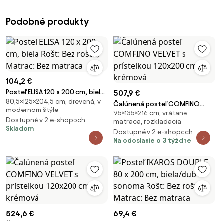
Podobné produkty
104,2 €
Posteľ ELISA 120 x 200 cm, biela
507,9 €
80,5×125×204,5 cm, drevená, v
Rošt: Bez roštu, Matrac: Bez
Čalúnená posteľ COMFINO
modernom štýle
matraca
95×135×216 cm, vrátane
VELVET s prístelkou 120x200 cm
Dostupné v 2 e-shopoch
matraca, rozkladacia
krémová
Skladom
Dostupné v 2 e-shopoch
Na odoslanie o 3 týždne
524,6 €
69,4 €