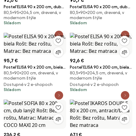
92,6 €
95,7 €
Posteľ ELISA 90 x 200 cm, dub
Posteľ ELISA 90 x 200 cm, dub
80,5×95×204,5 cm, drevená, v
80,5×90×200 cm, drevená, v
lanýž Rošt: Bez roštu, Matrac:
lanýžový Rošt: Bez roštu,
modernom štýle
modernom štýle
Bez matraca
Matrac: Bez matraca
Skladom
Skladom
95,7 €
92,6 €
Posteľ ELISA 90 x 200 cm, biela
Posteľ ELISA 90 x 200 cm, biela
80,5×90×200 cm, drevená, v
80,5×95×204,5 cm, drevená, v
Rošt: Bez roštu, Matrac: Bez
Rošt: Bez roštu, Matrac: Bez
modernom štýle
modernom štýle
matraca
matraca
Dostupné v 2 e-shopoch
Dostupné v 2 e-shopoch
Skladom
Skladom
236,2 €
67,1 €