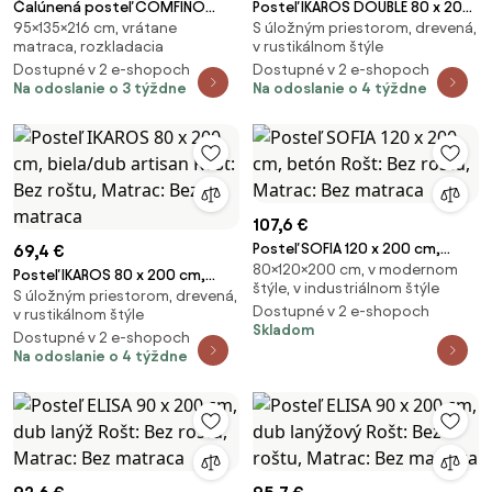
Čalúnená posteľ COMFINO
Posteľ IKAROS DOUBLE 80 x 200
95×135×216 cm, vrátane
S úložným priestorom, drevená,
VELVET s prístelkou 120x200 cm
cm, biela/dub sonoma Rošt: Bez
matraca, rozkladacia
v rustikálnom štýle
krémová
roštu, Matrac: Bez matraca
Dostupné v 2 e-shopoch
Dostupné v 2 e-shopoch
Na odoslanie o 3 týždne
Na odoslanie o 4 týždne
107,6 €
Posteľ SOFIA 120 x 200 cm,
69,4 €
80×120×200 cm, v modernom
betón Rošt: Bez roštu, Matrac:
Posteľ IKAROS 80 x 200 cm,
štýle, v industriálnom štýle
Bez matraca
S úložným priestorom, drevená,
biela/dub artisan Rošt: Bez
Dostupné v 2 e-shopoch
v rustikálnom štýle
roštu, Matrac: Bez matraca
Skladom
Dostupné v 2 e-shopoch
Na odoslanie o 4 týždne