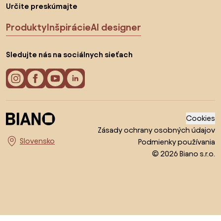
Určite preskúmajte
Produkty
Inšpirácie
AI designer
Sledujte nás na sociálnych sieťach
Cookies
Zásady ochrany osobných údajov
Podmienky používania
Vyberte krajinu
© 2026 Biano s.r.o.
Prejsť na začiatok stránky