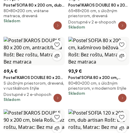
Posteľ SOFIA 80 x 200 cm, dub
Posteľ IKAROS DOUBLE 80 x 200
80×80×200 cm, vrátane
65×88×206 cm, s úložným
lanýž Rošt: Bez roštu, Matrac:
cm, antracit/biela Rošt: Bez
matraca, drevená
priestorom, drevená
Matrac COCO MAXI 20 cm
roštu, Matrac: Bez matraca
Skladom
Dostupné v 2 e-shopoch
Skladom
69,4 €
93,9 €
Posteľ IKAROS DOUBLE 80 x 200
Posteľ SOFIA 80 x 200 cm,
S úložným priestorom, drevená,
80×80×200 cm, s úložným
cm, antracit/biela Rošt: Bez
kašmírovo béžová Rošt: Bez
v rustikálnom štýle
priestorom, v modernom štýle
roštu, Matrac: Bez matraca
roštu, Matrac: Bez matraca
Skladom
Dostupné v 2 e-shopoch
Skladom