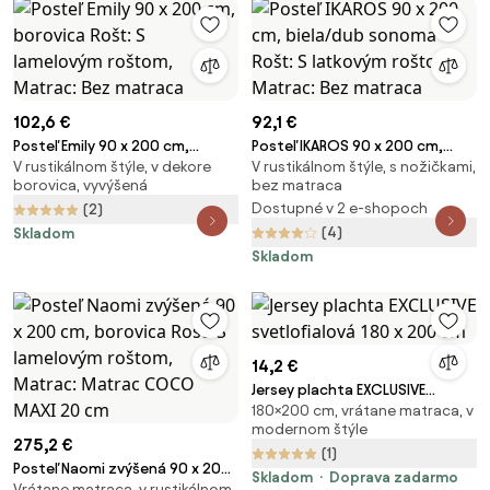
102,6 €
92,1 €
Posteľ Emily 90 x 200 cm,
Posteľ IKAROS 90 x 200 cm,
V rustikálnom štýle, v dekore
V rustikálnom štýle, s nožičkami,
borovica Rošt: S lamelovým
biela/dub sonoma Rošt: S
borovica, vyvýšená
bez matraca
roštom, Matrac: Bez matraca
latkovým roštom, Matrac: Bez
Dostupné v 2 e-shopoch
(2)
matraca
(4)
Skladom
Skladom
14,2 €
Jersey plachta EXCLUSIVE
180×200 cm, vrátane matraca, v
svetlofialová 180 x 200 cm
modernom štýle
275,2 €
(1)
Posteľ Naomi zvýšená 90 x 200
Skladom
Doprava zadarmo
Vrátane matraca, v rustikálnom