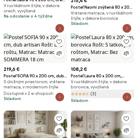
215,4 €
V rustikálnom štýle, v dekore
Rošt: Bez roštu, Matrac: Bez
Posteľ Naomi zvýšená 80 x 200
orech, vyvýšená
matraca
Vrátane matraca, v rustikálnom
cm, borovica Rošt: Bez roštu,
Na odoslanie o 4 týždne
štýle, v dekore borovica
Matrac: Matrac SOMMERA 18
Skladom
cm
219,6 €
108,2 €
Posteľ SOFIA 90 x 200 cm, dub
Posteľ Laura 80 x 200 cm,
S úložným priestorom, vrátane
V rustikálnom štýle, v dekore
artisan Rošt: Bez roštu, Matrac:
borovica Rošt: S latkovým
matraca, v modernom štýle
borovica, vyvýšená
Matrac SOMMERA 18 cm
roštom, Matrac: Bez matraca
Dostupné v 2 e-shopoch
(3)
Skladom
Skladom