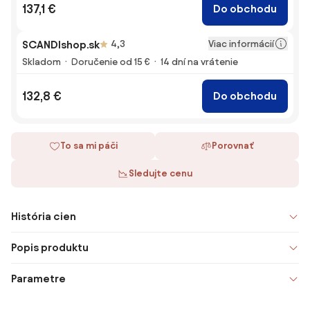
137,1 €
Do obchodu
Viac informácií
SCANDIshop.sk
4,3
Skladom
Doručenie od 15 €
14 dní na vrátenie
132,8 €
Do obchodu
To sa mi páči
Porovnať
Sledujte cenu
História cien
Popis produktu
Parametre