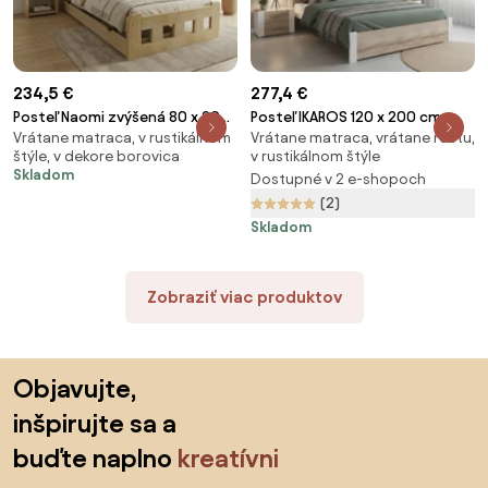
234,5 €
277,4 €
Posteľ Naomi zvýšená 80 x 200
Posteľ IKAROS 120 x 200 cm,
Vrátane matraca, v rustikálnom
Vrátane matraca, vrátane roštu,
cm, borovica Rošt: S latkovým
biela/dub sonoma Rošt: S
štýle, v dekore borovica
v rustikálnom štýle
roštom, Matrac: Matrac
lamelovým roštom, Matrac:
Skladom
Dostupné v 2 e-shopoch
SOMMERA 18 cm
Matrac SOMMERA 18 cm
(2)
Skladom
Zobraziť viac produktov
Preskočiť pätu, prejsť na začiatok stránky
Objavujte,
inšpirujte sa a
buďte naplno
kreatívni