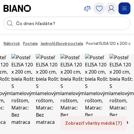
Preskočiť navigáciu, prejsť na obsah
Vstup pre vyhľadávanie
Preskočiť obsah, prejsť na pätu
Nábytok
Postele
Jednolôžkové postele
Posteľ ELISA 120 x 200 c
Zobraziť všetky médiá (7)