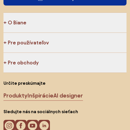
O Biane
Pre používateľov
Pre obchody
Určite preskúmajte
Produkty
Inšpirácie
AI designer
Sledujte nás na sociálnych sieťach