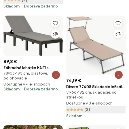
Skladom
Doprava zadarmo
89,8 €
Záhradné lehátko HAITI s
78×65×195 cm, plastové,
podložkou, 65x195x78cm,
polohovacie
antracitová I.P.A.E-Progarden
74,19 €
Dostupné v 4 e-shopoch
Divero 77408 Skladacie ležadlo
Skladom
Doprava zadarmo
31×66×192 cm, skladacie, so
so strieškou, XXL, béžové
strieškou
Dostupné v 3 e-shopoch
(2)
Skladom