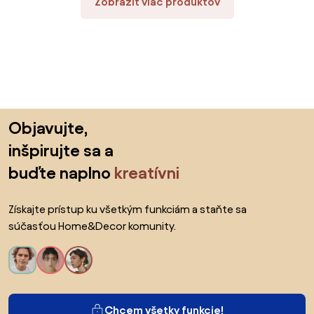
Zobraziť viac produktov
Preskočiť pätu, prejsť na začiatok stránky
Objavujte,
inšpirujte sa a
buďte naplno
kreatívni
Získajte prístup ku všetkým funkciám a staňte sa
súčasťou Home&Decor komunity.
Chcem všetky funkcie!