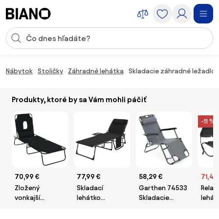
Preskočiť navigáciu, prejsť na obsah
Vstup pre vyhľadávanie
Preskočiť obsah, prejsť na pätu
Nábytok
Stoličky
Záhradné lehátka
Skladacie záhradné ležadlo 
Produkty, ktoré by sa Vám mohli páčiť
-11 %
70,99 €
77,99 €
58,29 €
71,49
Zložený
Skladací
Garthen 74533
Relax
vonkajší
lehátko
Skladacie
lehát
slnečník
Outsunny s
záhradné
osob
Outsunny s
podnosom,
lehátko, sivá
Craft