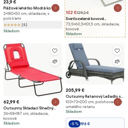
23,9 €
Plážové lehátko Modrá kotva
102 €
129,2 €
2×180×50 cm, skladacie, s
Tiahome
polstrami
Svetlozelené kovové
73,5×60,5×101,5 cm, skladacie,
polohovacie/skladacie
(4)
kovové
záhradné ležadlo Taylor –
Skladom
Skladom
Bizzotto
205,99 €
Outsunny Ratanový Ležadlo so
62,99 €
103×73×200 cm, polohovacie, z
5-Polohovým Nastaviteľným
umelého ratanu
Opierkou, Vankúšom, Kolesami,
Outsunny Skladací Slnečný
Skladom
Podhlavníkom, Nosnosť 160 kg,
36×58×187 cm, skladacie,
Ležadlo Reclining 4 Polohy
kovové
Záhradný Ležadlo, 200x73x30-
Chaise Longue 3 Vankúše
Skladom
-5 %
196 €
103cm,
Červené | Aosom