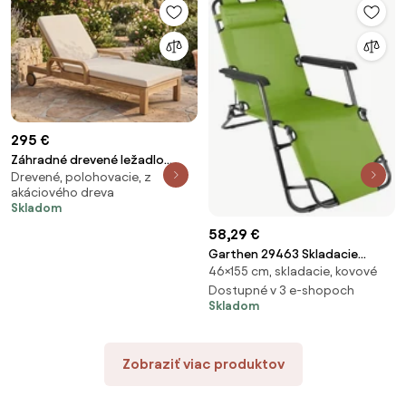
295 €
Záhradné drevené ležadlo
Drevené, polohovacie, z
RAVONA
akáciového dreva
Skladom
58,29 €
Garthen 29463 Skladacie
46×155 cm, skladacie, kovové
záhradné lehátko - zelená
Dostupné v 3 e-shopoch
Skladom
Zobraziť viac produktov