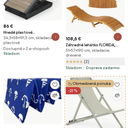
86 €
Hnedé plastové
34,5×58×191,5 cm, skladacie,
polohovacie/skladacie
108,6 €
plastové
záhradné ležadlo Deco Porto –
Záhradné lehátko FLORIDA,
Dostupné v 2 e-shopoch
Keter
51×57×190 cm, skladacie,
skladacie, 57x190x51cm,
Skladom
drevené
prírodná hnedá Casaria
(2)
Skladom
Doprava zadarmo
Obmedzená ponuka
-21 %