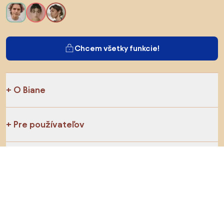
Chcem všetky funkcie!
O Biane
Pre používateľov
Pre obchody
Určite preskúmajte
Produkty
Inšpirácie
AI designer