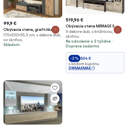
519,96 €
99,9 €
Obývacia stena MIRRAGE S
Obývacia stena, grafit/dub
V dekore dub, s knižnicou, so
170×200×35,3 cm, v dekore dub,
wotan, KEVIN
skriňou
so skriňou
Na odoslanie o 2 týždne
Skladom
Doprava zadarmo
-3 %
504 €
s kódom kupónu
DNIMAXMAX