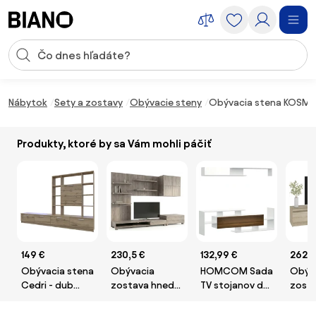
Preskočiť navigáciu, prejsť na obsah
Vstup pre vyhľadávanie
Preskočiť obsah, prejsť na pätu
Nábytok
Sety a zostavy
Obývacie steny
Obývacia stena KOSMO
Produkty, ktoré by sa Vám mohli páčiť
149 €
230,5 €
132,99 €
262,5
Obývacia stena
Obývacia
HOMCOM Sada
Obýv
Cedri - dub
zostava hnedá
TV stojanov do
zosta
tahoe
9HQ08
obývačky pre
dub 
TV na stene do