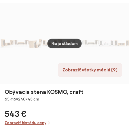
165 cm alebo TV
stojan do 102
cm s TV stolom
153,6x25x42 cm
a policou na
stene
150x14,5x16,3
Nie je skladom
cm
Zobraziť všetky médiá (9)
Obývacia stena KOSMO, craft
Rozmery
65-116×240×43 cm
543 €
Zobraziť históriu ceny