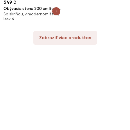
549 €
Obývacia stena 300 cm Belini
So skriňou, v modernom štýle,
biely lesk / dub sonoma
lesklá
Imperium1 IMP 1/5/W/WDS/0/0
Zobraziť viac produktov