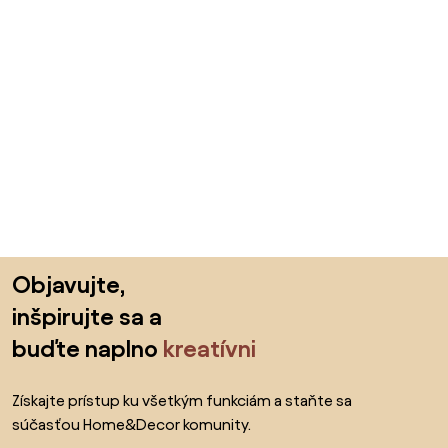
Preskočiť pätu, prejsť na začiatok stránky
Objavujte,
inšpirujte sa a
buďte naplno
kreatívni
Získajte prístup ku všetkým funkciám a staňte sa
súčasťou Home&Decor komunity.