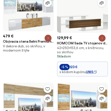
479 €
129,99 €
Obývacia stena Belini Premium
HOMCOM Sada TV stojanov do
V dekore dub, so skriňou, v
Full Version biely lesk / dub
42×250×153,6 cm, s knižnicou,
obývačky pre TV na stene do
modernom štýle
wotan + LED osvetlenie Nexum
so skriňou
165 cm alebo TV stojan do 102
Skladom
105
cm s TV stolom 153,6x25x42 cm
a policou na stene
-5 %
123 €
150x14,5x16,3 cm
s kódom kupónu
UNI5