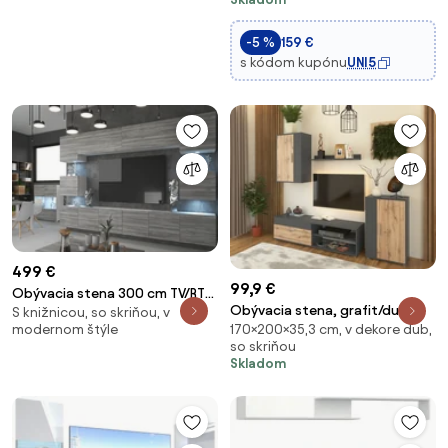
Nastaviteľnými Policami,
Priemyselný Dizajn, Nábytok pre
-5 %
159 €
Televíziu,
s kódom kupónu
UNI5
499 €
99,9 €
Obývacia stena 300 cm TV/RTV
Obývacia stena, grafit/dub
S knižnicou, so skriňou, v
sivá antracit grafit IMP PRIMO
170×200×35,3 cm, v dekore dub,
modernom štýle
wotan, KEVIN
3/5/W/GW1/0/0
so skriňou
Skladom