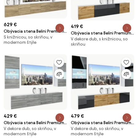
629 €
419 €
Obývacia stena Belini Premium
Obývacia stena Belini Premium
S knižnicou, so skriňou, v
Full Version dub sonoma+ LED
V dekore dub, s knižnicou, so
Full Version dub wotan / čierny
modernom štýle
osvetlenie Nexum 12
skriňou
lesk + LED osvetlenie Nexum 109
429 €
479 €
Obývacia stena Belini Premium
Obývacia stena Belini Premium
V dekore dub, so skriňou, v
V dekore dub, so skriňou, v
Full Version šedý antracit
Full Version čierny lesk / dub
modernom štýle
modernom štýle
Glamour Wood + LED osvetlenie
wotan + LED osvetlenie Nexum