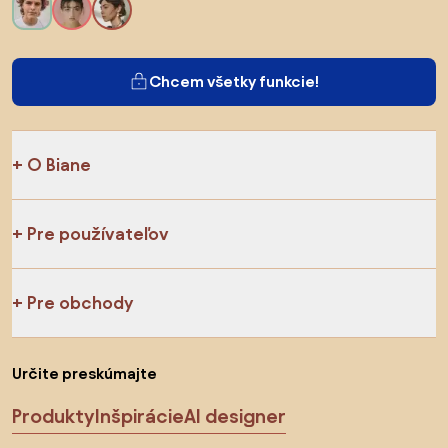
Chcem všetky funkcie!
O Biane
Pre používateľov
Pre obchody
Určite preskúmajte
Produkty
Inšpirácie
AI designer