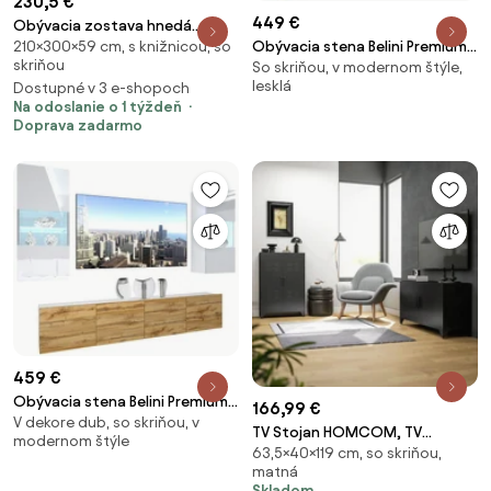
230,5 €
449 €
Obývacia zostava hnedá
210×300×59 cm, s knižnicou, so
Obývacia stena Belini Premium
9HQ08
skriňou
So skriňou, v modernom štýle,
Full Version biely lesk / dub
lesklá
Dostupné v 3 e-shopoch
sonoma + LED osvetlenie Nexum
Na odoslanie o 1 týždeň
102
Doprava zadarmo
459 €
Obývacia stena Belini Premium
166,99 €
V dekore dub, so skriňou, v
Full Version biely lesk / dub
TV Stojan HOMCOM, TV
modernom štýle
wotan + LED osvetlenie Nexum
63,5×40×119 cm, so skriňou,
Skrinka, Štruktúra z Chladne
136
matná
Valcovanej Ocele, 2 Skrinky s 2
Skladom