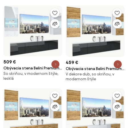
Nexum 111
110
509 €
459 €
Obývacia stena Belini Premium
Obývacia stena Belini Premium
So skriňou, v modernom štýle,
Full Version biely lesk / čierny
V dekore dub, so skriňou, v
Full Version dub wotan / čierny
lesklá
modernom štýle
lesk + LED osvetlenie Nexum 107
lesk + LED osvetlenie Nexum 108