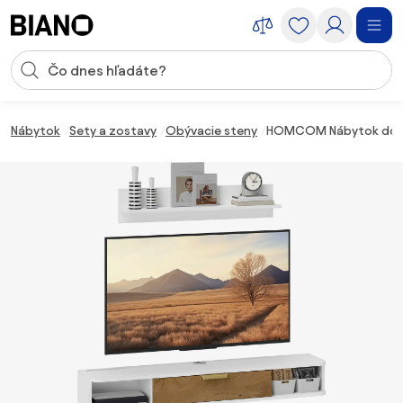
Preskočiť navigáciu, prejsť na obsah
Vstup pre vyhľadávanie
Preskočiť obsah, prejsť na pätu
Nábytok
Sety a zostavy
Obývacie steny
HOMCOM Nábytok do obýv