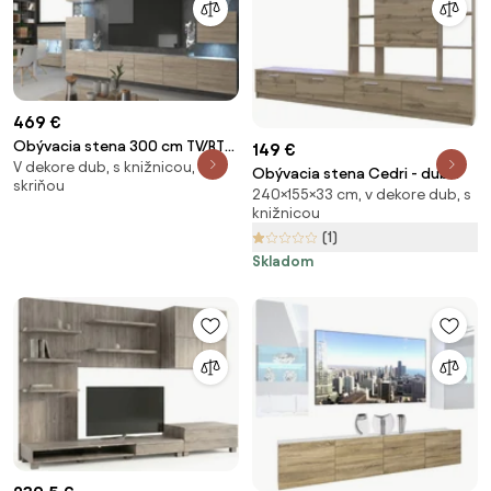
469 €
Obývacia stena 300 cm TV/RTV
149 €
V dekore dub, s knižnicou, so
dubová dub wotan dub
Obývacia stena Cedri - dub
skriňou
sonoma IMP PRIMO
240×155×33 cm, v dekore dub, s
tahoe
3/5/W/DS/0/0
knižnicou
(1)
Skladom