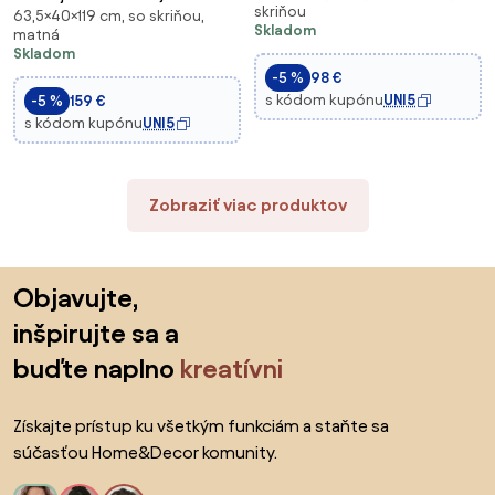
skriňou
63,5×40×119 cm, so skriňou,
televízory do 65" na stenu
Skrinka, Štruktúra z Chladne
Skladom
matná
alebo stojan do 40" s TV
Valcovanej Ocele, 2 Skrinky s 2
Skladom
stolom 153,6x25x42 cm a
Nastaviteľnými Policami,
-5 %
98 €
nástennou poličkou 150x
Priemyselný Dizajn, Nábytok pre
s kódom kupónu
UNI5
-5 %
159 €
Televíziu,
s kódom kupónu
UNI5
Zobraziť viac produktov
Preskočiť pätu, prejsť na začiatok stránky
Objavujte,
inšpirujte sa a
buďte naplno
kreatívni
Získajte prístup ku všetkým funkciám a staňte sa
súčasťou Home&Decor komunity.