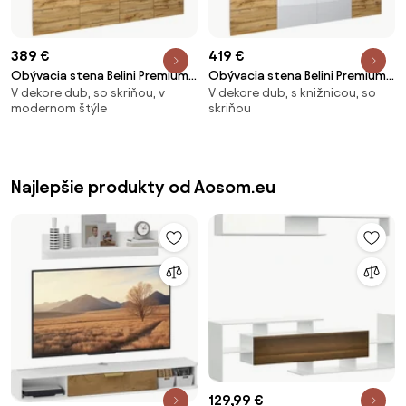
389 €
419 €
Obývacia stena Belini Premium
Obývacia stena Belini Premium
V dekore dub, so skriňou, v
V dekore dub, s knižnicou, so
Full Version dub wotan + LED
Full Version dub wotan / biely
modernom štýle
skriňou
osvetlenie Nexum 113
lesk + LED osvetlenie Nexum 104
Najlepšie produkty od Aosom.eu
129,99 €