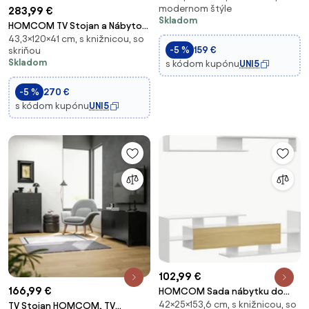
modernom štýle
283,99 €
150x31.5x40 cm a poličkou
Skladom
95.5x16x60 cm Moderný
HOMCOM TV Stojan a Nábytok
prírodný štýl | Aosom
43,3×120×41 cm, s knižnicou, so
na Stenu Set s 7 Policami a
-5 %
159 €
skriňou
Otvorenou Policou,
Skladom
s kódom kupónu
UNI5
Drevotrieska TV Stojan,
120x41x43,3 cm, Biela a farba
-5 %
270 €
dreva | Aosom
s kódom kupónu
UNI5
102,99 €
166,99 €
HOMCOM Sada nábytku do
42×25×153,6 cm, s knižnicou, so
obývacej izby TV stojan pre
TV Stojan HOMCOM, TV