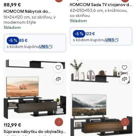
88,99 €
HOMCOM Sada TV stojanov do
42×250×153,6 cm, s knižnicou,
obývačky pre TV na stene do
HOMCOM Nábytok do
so skriňou
165 cm alebo TV stojan do 102
16×24×120 cm, so skriňou, v
obývacej izby - Stôl pod
Skladom
modernom štýle
cm s TV stolom 153,6x25x42 cm
televízor s poličkou na stenu
Skladom
a policou na stene
120x24x16 cm Biela | Aosom
-5 %
123 €
150x14,5x16,3 cm
s kódom kupónu
UNI5
-5 %
85 €
s kódom kupónu
UNI5
112,99 €
Súprava nábytku do obývačky