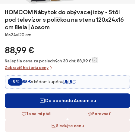
HOMCOM Nábytok do obývacej izby - Stôl
pod televízor s poličkou na stenu 120x24x16
cm Biela | Aosom
Rozmery
16×24×120 cm
88,99 €
Najlepšia cena za posledných 30 dní:
88,99 €
Zobraziť históriu ceny
s kódom kupónu
UNI5
-5 %
85 €
Do obchodu Aosom.eu
To sa mi páči
Porovnať
Sledujte cenu