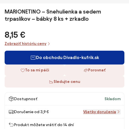
MARIONETINO – Snehulienka a sedem
trpaslíkov – bábky 8 ks + zrkadlo
8,15 €
Zobraziť históriu ceny
Do obchodu Divadlo-kufrik.sk
To sa mi páči
Porovnať
Sledujte cenu
Dostupnosť
Skladom
Doručenie od 3,9 €
Všetky doručenia
Produkt môžete vrátiť do 14 dní