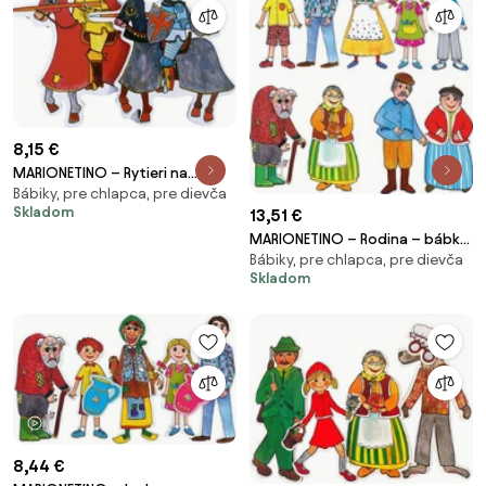
8,15 €
MARIONETINO – Rytieri na
Bábiky, pre chlapca, pre dievča
koňoch – bábky 2 ks
Skladom
13,51 €
MARIONETINO – Rodina – bábky
Bábiky, pre chlapca, pre dievča
9 ks
Skladom
1 video
8,44 €