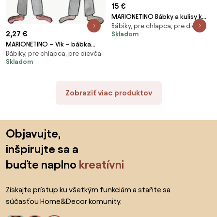
15 €
MARIONETINO Bábky a kulisy k
Bábiky, pre chlapca, pre dievča
rozprávke Šípková Ruženka
2,27 €
Skladom
MARIONETINO – Vlk – bábka
Bábiky, pre chlapca, pre dievča
(výpredaj)
Skladom
Zobraziť viac produktov
Preskočiť pätu, prejsť na začiatok stránky
Objavujte,
inšpirujte sa a
buďte naplno
kreatívni
Získajte prístup ku všetkým funkciám a staňte sa
súčasťou Home&Decor komunity.