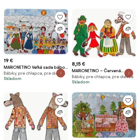
19 €
8,15 €
MARIONETINO Veľká sada bábok
MARIONETINO – Červená
Bábiky, pre chlapca, pre dievča
a kulís – Snehulienka a sedem
Bábiky, pre chlapca, pre dievča
Čiapočka – bábky 4 ks
Skladom
trpaslíkov
Skladom