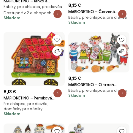
MARIONETINO – Janko a
8,15 €
Bábiky, pre chlapca, pre dievča
Marienka – bábky 5 ks
MARIONETINO – Červená
Dostupné v 2 e-shopoch
Bábiky, pre chlapca, pre dievča
Čiapočka – bábky 4 ks
Skladom
Skladom
1 video
8,15 €
MARIONETINO – O troch
Bábiky, pre chlapca, pre dievča
prasiatkach – bábky 6 ks
8,13 €
Skladom
MARIONETINO – Perníková
Pre chlapca, pre dievča,
chalúpka – kulisa k bábkovému
domčeky pre bábiky
divadlu
Skladom