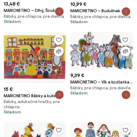
13,48 €
10,99 €
MARIONETINO – Dlhý, Široký a
MARIONETINO – Budulínek –
Bábiky, pre chlapca, pre dievča
Bystrozraký – bábky 7 ks
Bábiky, pre chlapca, pre dievča
bábky 7 ks
Skladom
Skladom
9,39 €
MARIONETINO – Vlk a kozliatka –
Bábiky, pre chlapca, pre dievča
bábky 9 ks
15 €
Skladom
MARIONETINO Bábky a kulisy k
Bábiky, edukačné hračky, pre
rozprávke Snehulienka a sedem
chlapca
trpaslíkov
Skladom