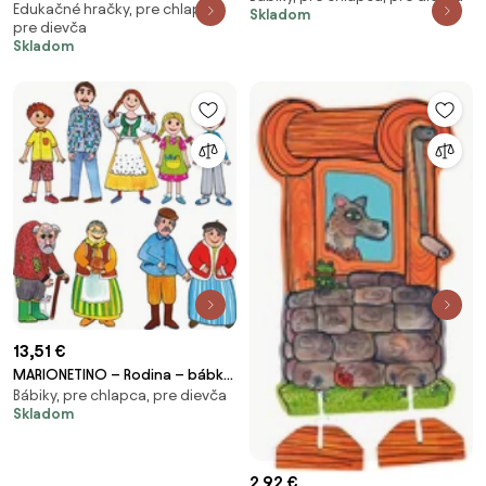
Edukačné hračky, pre chlapca,
rozprávke Brémski muzikanti (2
Skladom
pre dievča
motívy)
Skladom
13,51 €
MARIONETINO – Rodina – bábky
Bábiky, pre chlapca, pre dievča
9 ks
Skladom
2,92 €