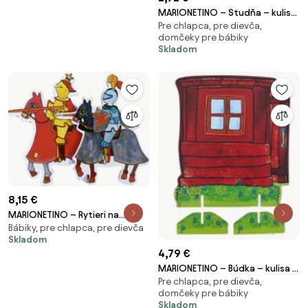
MARIONETINO – Studňa – kulisa
Pre chlapca, pre dievča,
k bábkovému divadlu
domčeky pre bábiky
Skladom
8,15 €
MARIONETINO – Rytieri na
Bábiky, pre chlapca, pre dievča
koňoch – bábky 2 ks
Skladom
4,79 €
MARIONETINO – Búdka – kulisa k
Pre chlapca, pre dievča,
bábkovému divadlu
domčeky pre bábiky
Skladom