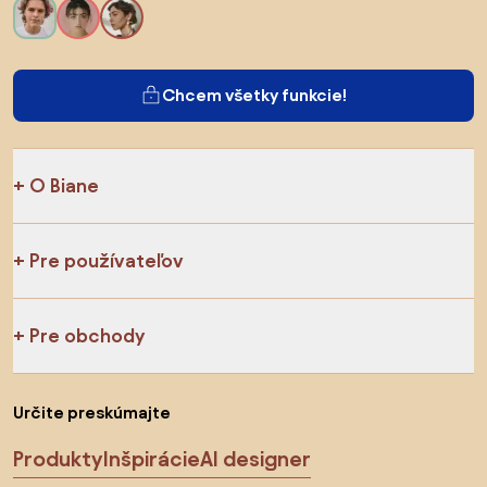
Chcem všetky funkcie!
O Biane
Pre používateľov
Pre obchody
Určite preskúmajte
Produkty
Inšpirácie
AI designer