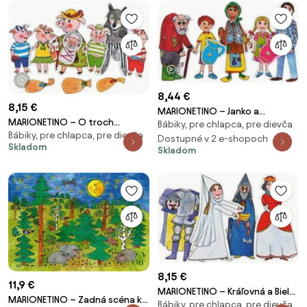
1 video
1 video
8,44 €
8,15 €
MARIONETINO – Janko a
MARIONETINO – O troch
Bábiky, pre chlapca, pre dievča
Marienka – bábky 5 ks
Bábiky, pre chlapca, pre dievča
prasiatkach – bábky 6 ks
Dostupné v 2 e-shopoch
Skladom
Skladom
8,15 €
11,9 €
MARIONETINO – Kráľovná a Biela
MARIONETINO – Zadná scéna k
Bábiky, pre chlapca, pre dievča
pani – bábky 4 ks