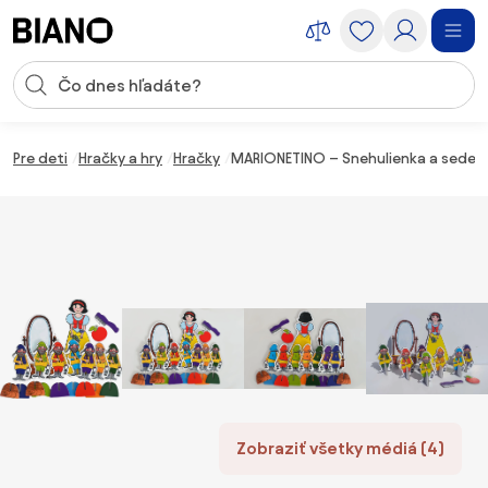
Preskočiť navigáciu, prejsť na obsah
Vstup pre vyhľadávanie
Preskočiť obsah, prejsť na pätu
Pre deti
Hračky a hry
Hračky
MARIONETINO – Snehulienka a sedem t
Zobraziť všetky médiá (4)