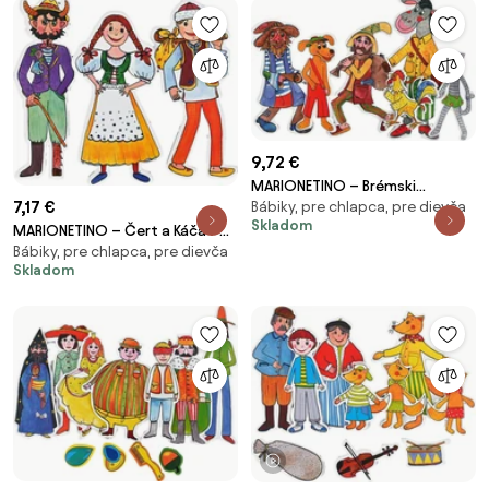
9,72 €
MARIONETINO – Brémski
7,17 €
Bábiky, pre chlapca, pre dievča
muzikanti – bábky 6 ks
Skladom
MARIONETINO – Čert a Káča –
Bábiky, pre chlapca, pre dievča
bábky 3 ks
Skladom
1 video