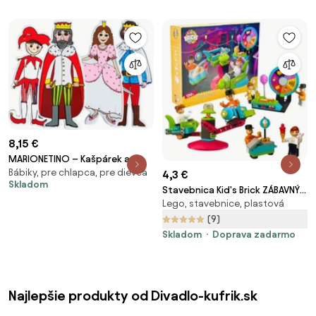
8,15 €
MARIONETINO – Kašpárek a
Bábiky, pre chlapca, pre dievča
princezná – bábky 4 ks
4,3 €
Skladom
Stavebnica Kid's Brick ZÁBAVNÝ
Lego, stavebnice, plastová
PARK, 130 dielikov
(9)
Skladom
Doprava zadarmo
Najlepšie produkty od Divadlo-kufrik.sk