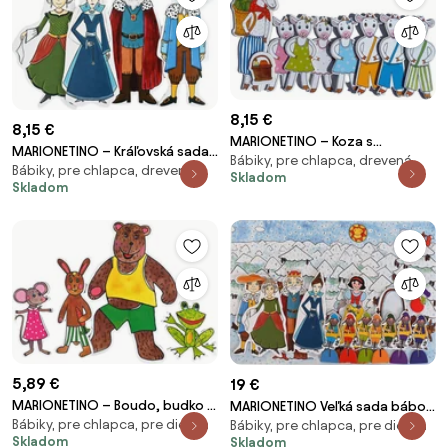
8,15 €
8,15 €
MARIONETINO – Koza s
MARIONETINO – Kráľovská sada
Bábiky, pre chlapca, drevená
kozliatkami – bábky 8 ks
Bábiky, pre chlapca, drevená
III – bábky 4 ks
Skladom
Skladom
5,89 €
19 €
MARIONETINO – Boudo, budko –
MARIONETINO Veľká sada bábok
Bábiky, pre chlapca, pre dievča
bábky 4 ks
Bábiky, pre chlapca, pre dievča
a kulís – Snehulienka a sedem
Skladom
Skladom
trpaslíkov