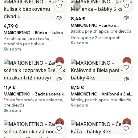
1 video
8,44 €
MARIONETINO – Janko a
4,79 €
Bábiky, pre chlapca, pre dievča
Marienka – bábky 5 ks
MARIONETINO – Búdka – kulisa k
Dostupné v 2 e-shopoch
Pre chlapca, pre dievča,
bábkovému divadlu
Skladom
domčeky pre bábiky
Skladom
11,9 €
8,15 €
MARIONETINO – Zadná scéna k
MARIONETINO – Kráľovná a Biela
Edukačné hračky, pre chlapca,
Bábiky, pre chlapca, pre dievča
rozprávke Brémski muzikanti (2
pani – bábky 4 ks
pre dievča
Skladom
motívy)
Skladom