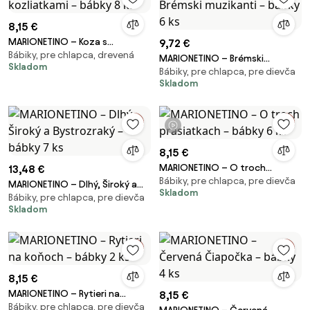
8,15 €
MARIONETINO – Koza s
9,72 €
Bábiky, pre chlapca, drevená
kozliatkami – bábky 8 ks
MARIONETINO – Brémski
Skladom
Bábiky, pre chlapca, pre dievča
muzikanti – bábky 6 ks
Skladom
1 video
8,15 €
MARIONETINO – O troch
13,48 €
Bábiky, pre chlapca, pre dievča
prasiatkach – bábky 6 ks
MARIONETINO – Dlhý, Široký a
Skladom
Bábiky, pre chlapca, pre dievča
Bystrozraký – bábky 7 ks
Skladom
8,15 €
MARIONETINO – Rytieri na
8,15 €
Bábiky, pre chlapca, pre dievča
koňoch – bábky 2 ks