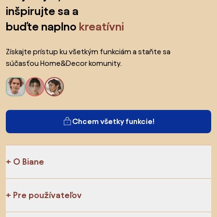
inšpirujte sa a
buďte naplno
kreatívni
Získajte prístup ku všetkým funkciám a staňte sa
súčasťou Home&Decor komunity.
Chcem všetky funkcie!
O Biane
Pre používateľov