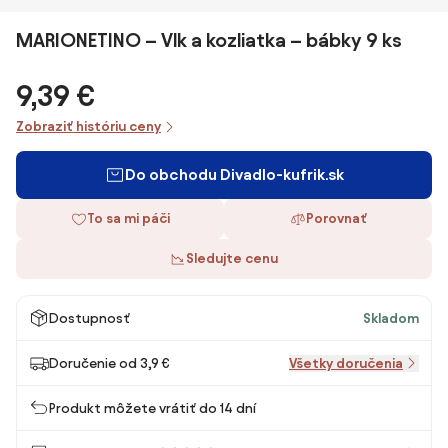
MARIONETINO – Vlk a kozliatka – bábky 9 ks
9,39 €
Zobraziť históriu ceny
Do obchodu Divadlo-kufrik.sk
To sa mi páči
Porovnať
Sledujte cenu
Dostupnosť
Skladom
Doručenie od 3,9 €
Všetky doručenia
Produkt môžete vrátiť do 14 dní