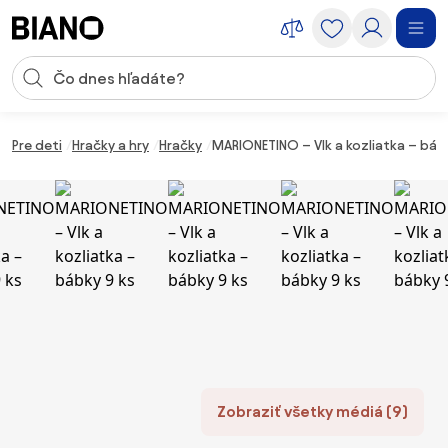
Preskočiť navigáciu, prejsť na obsah
Vstup pre vyhľadávanie
Preskočiť obsah, prejsť na pätu
Pre deti
Hračky a hry
Hračky
MARIONETINO – Vlk a kozliatka – báb
Zobraziť všetky médiá (9)