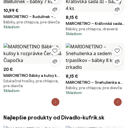
1 video
10,99 €
MARIONETINO – Budulínek –
8,15 €
Bábiky, pre chlapca, pre dievča
bábky 7 ks
MARIONETINO – Kráľovská sada
Skladom
Bábiky, pre chlapca, drevená
III – bábky 4 ks
Skladom
20 €
MARIONETINO Bábky a kulisy k
8,15 €
Edukačné hračky, pre chlapca,
rozprávke Červená Čiapočka
MARIONETINO – Snehulienka a
pre dievča
Bábiky, pre chlapca, pre dievča
sedem trpaslíkov – bábky 8 ks +
Skladom
Skladom
zrkadlo
Najlepšie produkty od Divadlo-kufrik.sk