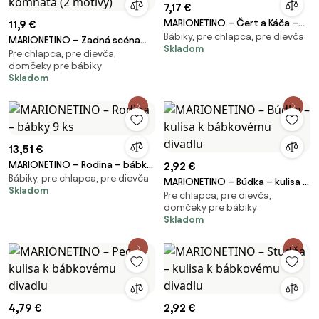
7,17 €
MARIONETINO – Čert a Káča –
11,9 €
Bábiky, pre chlapca, pre dievča
bábky 3 ks
MARIONETINO – Zadná scéna
Skladom
Pre chlapca, pre dievča,
Zámok / Zámocká komnata (2
domčeky pre bábiky
motívy)
Skladom
13,51 €
MARIONETINO – Rodina – bábky
2,92 €
Bábiky, pre chlapca, pre dievča
9 ks
MARIONETINO – Búdka – kulisa k
Skladom
Pre chlapca, pre dievča,
bábkovému divadlu
domčeky pre bábiky
Skladom
4,79 €
2,92 €