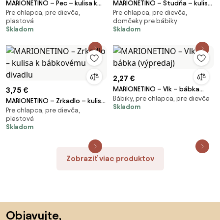
MARIONETINO – Pec – kulisa k
MARIONETINO – Studňa – kulisa
Pre chlapca, pre dievča,
Pre chlapca, pre dievča,
bábkovému divadlu
k bábkovému divadlu
plastová
domčeky pre bábiky
Skladom
Skladom
2,27 €
MARIONETINO – Vlk – bábka
3,75 €
Bábiky, pre chlapca, pre dievča
(výpredaj)
MARIONETINO – Zrkadlo – kulisa
Skladom
Pre chlapca, pre dievča,
k bábkovému divadlu
plastová
Skladom
Zobraziť viac produktov
Preskočiť pätu, prejsť na začiatok stránky
Objavujte,