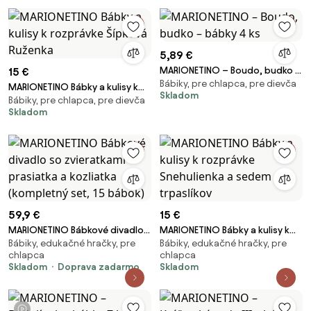
5,89 €
MARIONETINO – Boudo, budko –
15 €
Bábiky, pre chlapca, pre dievča
bábky 4 ks
MARIONETINO Bábky a kulisy k
Skladom
Bábiky, pre chlapca, pre dievča
rozprávke Šípková Ruženka
Skladom
59,9 €
15 €
MARIONETINO Bábkové divadlo
MARIONETINO Bábky a kulisy k
Bábiky, edukačné hračky, pre
Bábiky, edukačné hračky, pre
so zvieratkami – prasiatka a
rozprávke Snehulienka a sedem
chlapca
chlapca
kozliatka (kompletný set, 15
trpaslíkov
Skladom
Doprava zadarmo
Skladom
bábok)