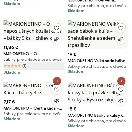
MARIONETINO – Červená
Skladom
Bábiky, pre chlapca, pre dievča
Čiapočka – bábky 4 ks
Skladom
11,86 €
MARIONETINO – O
19 €
Bábiky, pre chlapca, pre dievča
neposlušných kozliatkach –
MARIONETINO Veľká sada bábok
bábky 9 ks + chlievik
(1)
Bábiky, pre chlapca, pre dievča
a kulís – Snehulienka a sedem
Skladom
Skladom
trpaslíkov
7,17 €
MARIONETINO – Čert a Káča –
18 €
Bábiky, pre chlapca, pre dievča
bábky 3 ks
MARIONETINO Bábky a kulisy k
Skladom
Bábiky, pre chlapca, pre dievča
rozprávke Dlhý, Široký a
Skladom
Bystrozraký