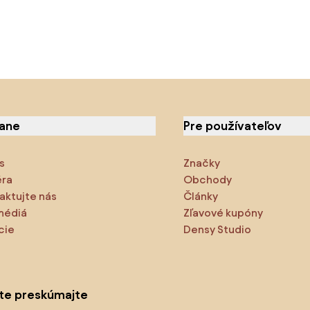
iane
Pre používateľov
s
Značky
éra
Obchody
aktujte nás
Články
médiá
Zľavové kupóny
cie
Densy Studio
ite preskúmajte