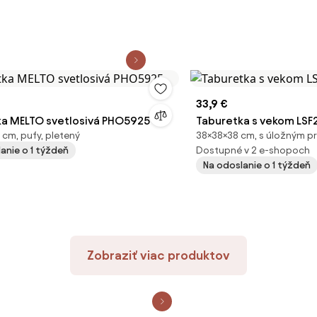
33,9 €
a MELTO svetlosivá PHO5925
Taburetka s vekom LSF
cm, pufy, pletený
38×38×38 cm, s úložným pr
anie o 1 týždeň
Dostupné v 2 e-shopoch
Na odoslanie o 1 týždeň
Zobraziť viac produktov