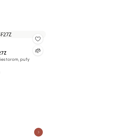
27Z
iestorom, pufy