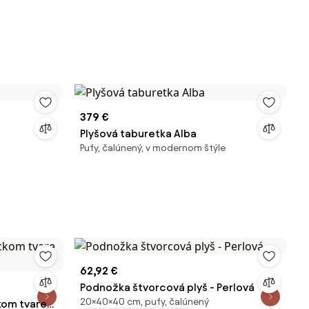
379 €
Plyšová taburetka Alba
Pufy, čalúnený, v modernom štýle
62,92 €
Podnožka štvorcová plyš - Perlová
20×40×40 cm, pufy, čalúnený
kom tvare