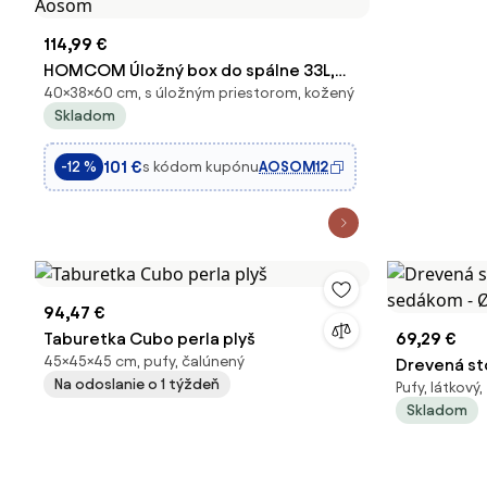
114,99 €
HOMCOM Úložný box do spálne 33L,
40×38×60 cm, s úložným priestorom, kožený
čalúnený PU, úložný taburet s
Skladom
drevenými nohami do predsiene alebo
obývacej izby 60x38x40 cm Krémový |
101 €
s kódom kupónu
AOSOM12
-12 %
Aosom
94,47 €
Taburetka Cubo perla plyš
69,29 €
45×45×45 cm, pufy, čalúnený
Drevená st
Na odoslanie o 1 týždeň
Pufy, látkový
sedákom - 
Skladom