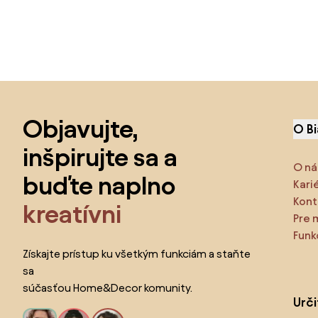
Preskočiť pätu, prejsť na začiatok stránky
Objavujte,
O B
inšpirujte sa a
O ná
buďte naplno
Kari
Kont
kreatívni
Pre 
Funk
Získajte prístup ku všetkým funkciám a staňte
sa
súčasťou Home&Decor komunity.
Urč