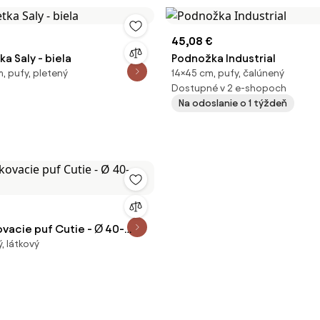
45,08 €
a Saly - biela
Podnožka Industrial
 pufy, pletený
14×45 cm, pufy, čalúnený
Dostupné v 2 e-shopoch
Na odoslanie o 1 týždeň
ovacie puf Cutie - Ø 40-
ý, látkový