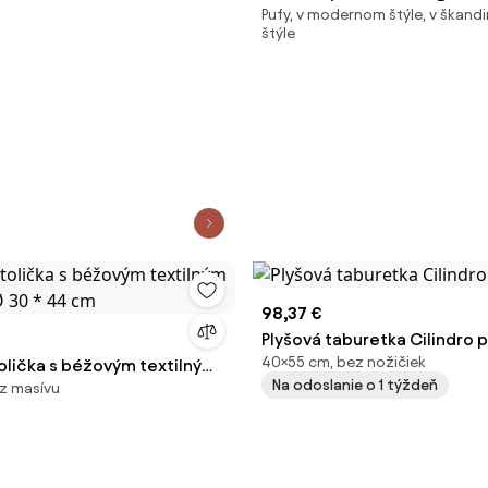
Pufy, v modernom štýle, v škan
Staffa
štýle
98,37 €
Plyšová taburetka Cilindro 
40×55 cm, bez nožičiek
olička s béžovým textilným
Na odoslanie o 1 týždeň
, z masívu
Ø 30 * 44 cm