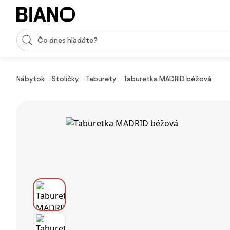
Preskočiť navigáciu, prejsť na obsah
Vstup pre vyhľadávanie
Preskočiť obsah, prejsť na pätu
Nábytok
Stoličky
Taburety
Taburetka MADRID béžová