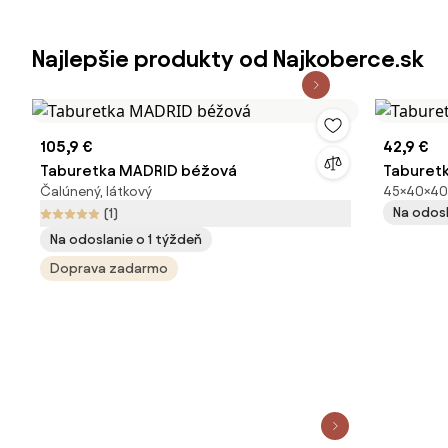
Najlepšie produkty od Najkoberce.sk
105,9 €
42,9 €
Taburetka MADRID béžová
Taburetk
Čalúnený, látkový
45×40×40 
Na odosl
(1)
Na odoslanie o 1 týždeň
Doprava zadarmo