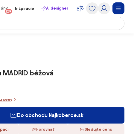
póny
AI designer
Inšpirácie
129
a MADRID béžová
iu ceny
Do obchodu Najkoberce.sk
 páči
Porovnať
Sledujte cenu