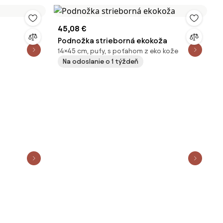
45,08 €
Podnožka strieborná ekokoža
14×45 cm, pufy, s poťahom z eko kože
Na odoslanie o 1 týždeň