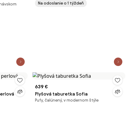
Na odoslanie o 1 týždeň
dinávskom
639 €
perlová
Plyšová taburetka Sofia
Pufy, čalúnený, v modernom štýle