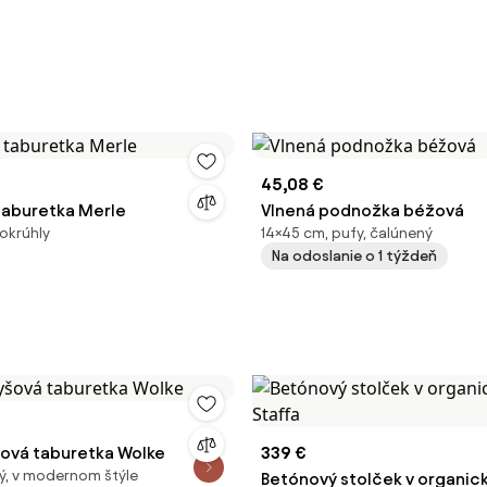
45,08 €
aburetka Merle
Vlnená podnožka béžová
 okrúhly
14×45 cm, pufy, čalúnený
Na odoslanie o 1 týždeň
šová taburetka Wolke
339 €
ný, v modernom štýle
Betónový stolček v organic