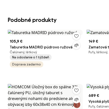
Podobné produkty
105,9 €
149 €
Taburetka MADRID púdrovo ružová
Zamatová t
Čalúnený, látkový
Pufy, látkový,
Na odoslanie o 1 týždeň
Doprava zadarmo
689 €
Vysoká ply
Pufy, čalúne