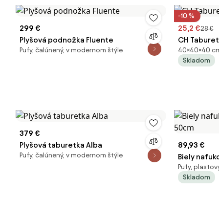
-10 %
299 €
25,2 €
28 €
Plyšová podnožka Fluente
CH Taburetk
Pufy, čalúnený, v modernom štýle
40×40×40 cm,
Skladom
379 €
Plyšová taburetka Alba
89,93 €
Pufy, čalúnený, v modernom štýle
Biely nafuk
Pufy, plastov
50cm
Skladom