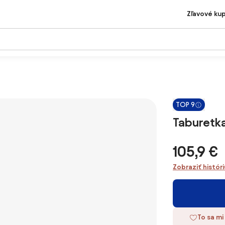
Zľavové ku
TOP 9
Taburetk
105,9 €
Zobraziť histór
To sa mi