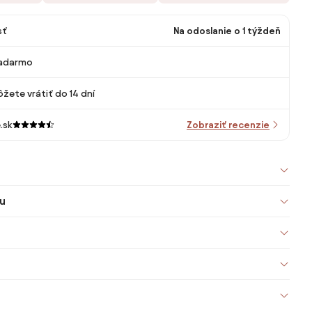
sť
Na odoslanie o 1 týždeň
adarmo
žete vrátiť do 14 dní
.sk
Zobraziť recenzie
u