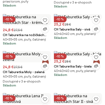
priestorom, pufy
Dostupné v 3 e-shopoch
Skladom
Skladom
-10 %
-10 %
25,2 €
28 €
CH Taburetka Saly - sivá
24,8 €
27,5 €
40×40×40 cm, pufy, pletený
CH Taburetka na nožičkách
Skladom
40×35×35 cm, pufy, čalúnený
Star - krémová
Skladom
-10 %
-10 %
25,2 €
28 €
CH Taburetka Saly - biela
24,8 €
27,5 €
40×40×40 cm, pufy, pletený
CH Taburetka Moly - zelená
Skladom
40×35×35 cm, pufy, čalúnený
Dostupné v 3 e-shopoch
Skladom
-10 %
-10 %