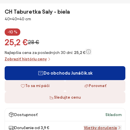
CH Taburetka Saly - biela
Rozmery
40×40×40 cm
-10 %
25,2 €
28 €
Najlepšia cena za posledných 30 dní:
25,2 €
Zobraziť históriu ceny
Do obchodu Junáčik.sk
To sa mi páči
Porovnať
Sledujte cenu
Dostupnosť
Skladom
Doručenie od 3,9 €
Všetky doručenia