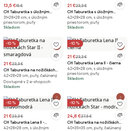
13,5 €
21 €
15 €
23,3 €
CH Taburetka s úložným
CH Taburetka s úložným
31×28×28 cm, s úložným
42×28×28 cm, s úložným
priestorom Nora - zelená
priestorom Lena - sivá
priestorom, pufy
priestorom, pufy
Skladom
Skladom
-10 %
-10 %
21 €
23,3 €
CH Taburetka Lena II - čierna
21 €
23,3 €
42×28×28 cm, s úložným
CH Taburetka na nožičkách
priestorom, pufy
42×28×28 cm, pufy, čalúnený
Star II - smaragdová
Skladom
Dostupné v 2 e-shopoch
Skladom
-10 %
-10 %
21 €
24,8 €
23,3 €
27,5 €
CH Taburetka Lena II -
CH Taburetka na nožičkách
42×28×28 cm, s úložným
40×35×35 cm, pufy, čalúnený
tmavomodrá
Star - modrá