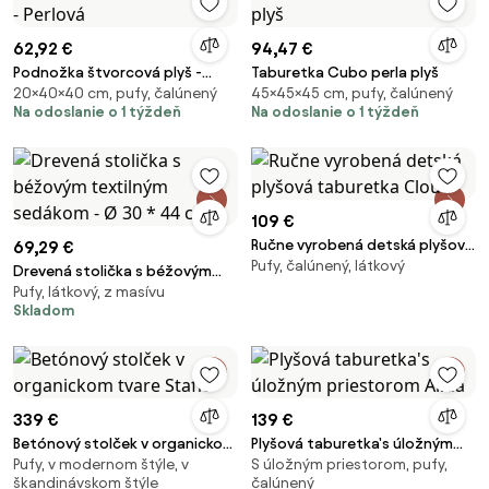
62,92 €
94,47 €
Podnožka štvorcová plyš -
Taburetka Cubo perla plyš
20×40×40 cm, pufy, čalúnený
45×45×45 cm, pufy, čalúnený
Perlová
Na odoslanie o 1 týždeň
Na odoslanie o 1 týždeň
109 €
Ručne vyrobená detská plyšová
69,29 €
Pufy, čalúnený, látkový
taburetka Cloud
Drevená stolička s béžovým
Pufy, látkový, z masívu
textilným sedákom - Ø 30 * 44
Skladom
cm
339 €
139 €
Betónový stolček v organickom
Plyšová taburetka's úložným
Pufy, v modernom štýle, v
S úložným priestorom, pufy,
tvare Staffa
priestorom Alida
škandinávskom štýle
čalúnený