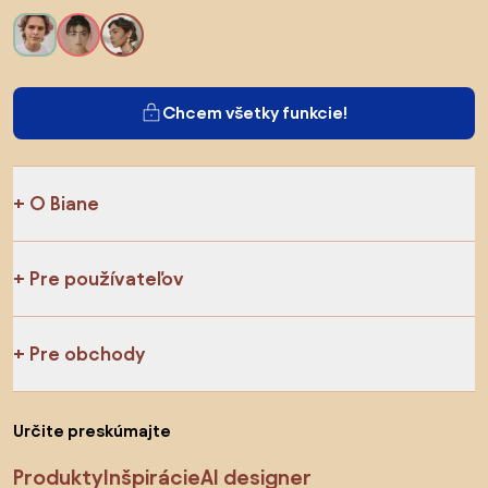
Chcem všetky funkcie!
O Biane
Pre používateľov
Pre obchody
Určite preskúmajte
Produkty
Inšpirácie
AI designer