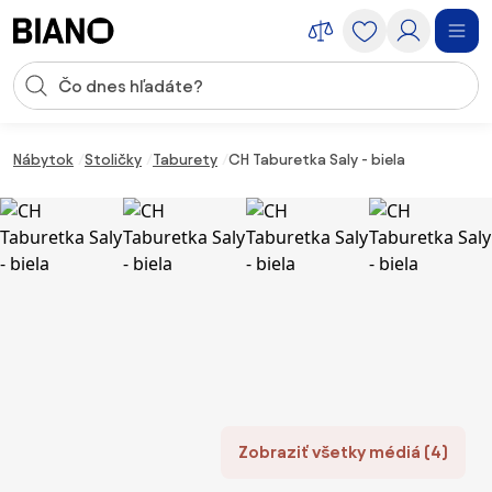
Preskočiť navigáciu, prejsť na obsah
Vstup pre vyhľadávanie
Preskočiť obsah, prejsť na pätu
Nábytok
Stoličky
Taburety
CH Taburetka Saly - biela
Zobraziť všetky médiá (4)