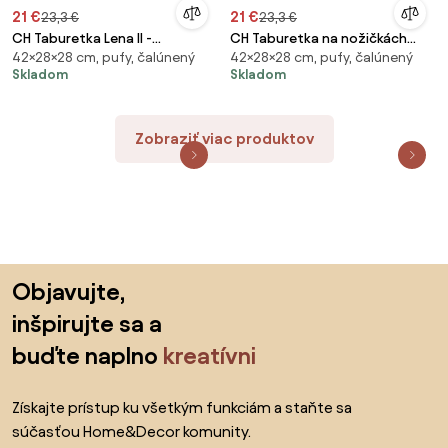
21 €
21 €
23,3 €
23,3 €
CH Taburetka Lena II -
CH Taburetka na nožičkách
42×28×28 cm, pufy, čalúnený
42×28×28 cm, pufy, čalúnený
tmavosivá
Star II - sivá
Skladom
Skladom
Zobraziť viac produktov
Preskočiť pätu, prejsť na začiatok stránky
Objavujte,
inšpirujte sa a
buďte naplno
kreatívni
Získajte prístup ku všetkým funkciám a staňte sa
súčasťou Home&Decor komunity.