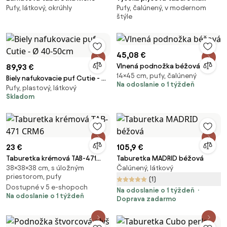
Pufy, látkový, okrúhly
Pufy, čalúnený, v modernom
Wolke
štýle
45,08 €
Vlnená podnožka béžová
89,93 €
14×45 cm, pufy, čalúnený
Biely nafukovacie puf Cutie - Ø
Na odoslanie o 1 týždeň
Pufy, plastový, látkový
40-50cm
Skladom
23 €
105,9 €
Taburetka krémová TAB-471
Taburetka MADRID béžová
38×38×38 cm, s úložným
Čalúnený, látkový
CRM6
priestorom, pufy
(1)
Dostupné v 5 e-shopoch
Na odoslanie o 1 týždeň
Na odoslanie o 1 týždeň
Doprava zadarmo