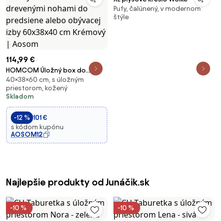
Pufy, čalúnený, v modernom
štýle
114,99 €
HOMCOM Úložný box do
40×38×60 cm, s úložným
spálne 33L, čalúnený PU, úložný
priestorom, kožený
taburet s drevenými nohami do
Skladom
predsiene alebo obývacej izby
60x38x40 cm Krémový | Aosom
-12 %
101 €
s kódom kupónu
AOSOM12
Najlepšie produkty od Junáčik.sk
-10 %
-10 %