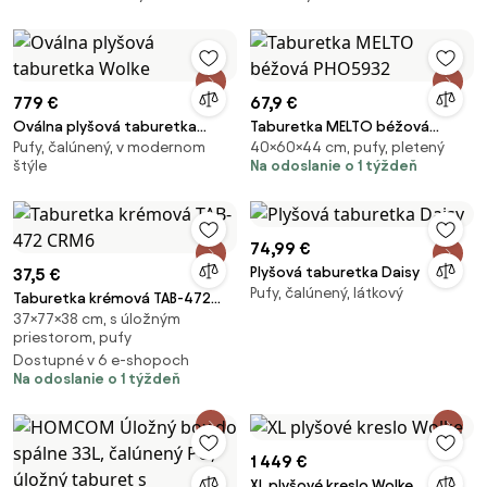
779 €
67,9 €
Oválna plyšová taburetka
Taburetka MELTO béžová
Pufy, čalúnený, v modernom
40×60×44 cm, pufy, pletený
Wolke
PHO5932
štýle
Na odoslanie o 1 týždeň
74,99 €
Plyšová taburetka Daisy
37,5 €
Pufy, čalúnený, látkový
Taburetka krémová TAB-472
37×77×38 cm, s úložným
CRM6
priestorom, pufy
Dostupné v 6 e-shopoch
Na odoslanie o 1 týždeň
1 449 €
XL plyšové kreslo Wolke