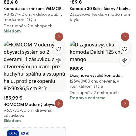
82,4 €
189 €
Komoda so skrinkami VALMOR
Komoda 30 Belini čierny / biely
90×127×40 cm, v dekore dub, v
Zásuvková, lesklá, v modernom
90x127 cm, dekor dub
BH KOM1/2/B/WI/3W1B/0
modernom štýle
štýle
Dostupné v 2 e-shopoch
Skladom
558 €
Dizajnová vysoká komoda
125×40×80 cm, drevená, v
Daichi 125 cm mango
rustikálnom štýle
Dostupné v 2 e-shopoch
159,99 €
Doprava zadarmo
HOMCOM Moderný obývací
96,5×30×80 cm, drevená,
systém so 2 dverami, 1
zásuvková
zásuvkou a 3 otvorenými
Skladom
policami pre kuchyňu, spálňu a
vstupnú halu, proti prekopeniu
-5 %
152 €
80x30x96,5 cm Prír