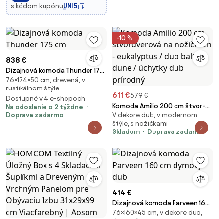
s kódom kupónu
UNI5
-10 %
838 €
Dizajnová komoda Thunder 175
76×174×50 cm, drevená, v
cm
rustikálnom štýle
611 €
679 €
Dostupné v 4 e-shopoch
Komoda Amilio 200 cm štvor­
Na odoslanie o 2 týždne
Doprava zadarmo
V dekore dub, v modernom
dverová na nožičkách -
štýle, s nožičkami
eukalyptus / dub baltic dune /
Skladom
Doprava zadarmo
úchytky dub prírodný
414 €
Dizajnová komoda Parveen 160
76×160×45 cm, v dekore dub,
cm dymový dub