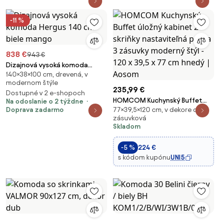
-11 %
838 €
943 €
Dizajnová vysoká komoda
140×38×100 cm, drevená, v
Hergus 140 cm biele mango
modernom štýle
235,99 €
Dostupné v 2 e-shopoch
HOMCOM Kuchynský Buffet
Na odoslanie o 2 týždne
Doprava zadarmo
77×39,5×120 cm, v dekore dub,
úložný kabinet 2 skriňky
zásuvková
nastaviteľná polica 3 zásuvky
Skladom
moderný štýl - 120 x 39,5 x 77
cm hnedý | Aosom
-5 %
224 €
s kódom kupónu
UNI5