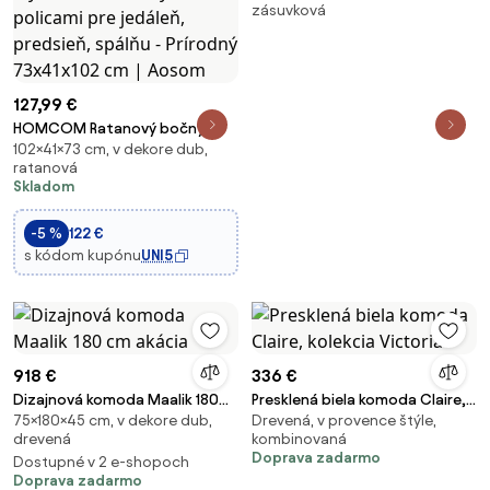
zásuvková
127,99 €
HOMCOM Ratanový bočný
102×41×73 cm, v dekore dub,
príborník so 2 dverami v
ratanová
bohémskom štýle s
Skladom
nastaviteľnými policami pre
jedáleň, predsieň, spálňu -
-5 %
122 €
Prírodný 73x41x102 cm | Aosom
s kódom kupónu
UNI5
918 €
336 €
Dizajnová komoda Maalik 180
Presklená biela komoda Claire,
75×180×45 cm, v dekore dub,
Drevená, v provence štýle,
cm akácia
kolekcia Victoria
drevená
kombinovaná
Doprava zadarmo
Dostupné v 2 e-shopoch
Doprava zadarmo