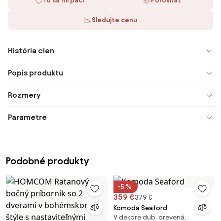
To sa mi páči
Porovnať
Sledujte cenu
História cien
Popis produktu
Rozmery
Parametre
Podobné produkty
-5 %
359 €
379 €
Komoda Seaford
V dekore dub, drevená,