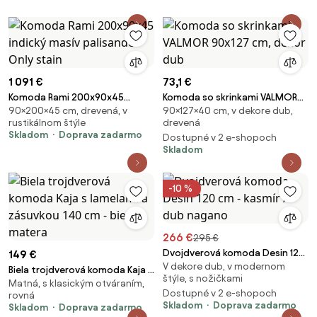
1 091 €
73,1 €
Komoda Rami 200x90x45
Komoda so skrinkami VALMOR
90×200×45 cm, drevená, v
90×127×40 cm, v dekore dub,
indický masív palisander Only
90x127 cm, dekor dub
rustikálnom štýle
drevená
stain
Skladom
Doprava zadarmo
Dostupné v 2 e-shopoch
Skladom
-10 %
266 €
295 €
Dvojdverová komoda Desin 120
149 €
V dekore dub, v modernom
cm - kasmír / dub nagano
Biela trojdverová komoda Kaja s
štýle, s nožičkami
Matná, s klasickým otváraním,
lamelami a zásuvkou 140 cm -
Dostupné v 2 e-shopoch
rovná
biela / matera
Skladom
Doprava zadarmo
Skladom
Doprava zadarmo