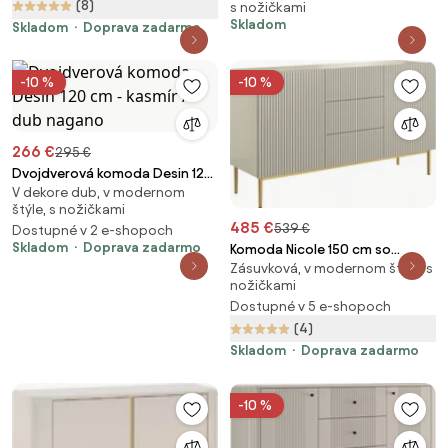
(8)
s nožičkami
čelom - kasmír / zlaté nohy
Skladom
Skladom
Doprava zadarmo
-10 %
-10 %
266 €
295 €
Dvojdverová komoda Desin 120
V dekore dub, v modernom
cm - kasmír / dub nagano
štýle, s nožičkami
485 €
539 €
Dostupné v 2 e-shopoch
Skladom
Doprava zadarmo
Komoda Nicole 150 cm so
Zásuvková, v modernom štýle, s
zásuvkami a ryhovaným čelom -
nožičkami
kasmír / zlaté nožičky
Dostupné v 5 e-shopoch
(4)
Skladom
Doprava zadarmo
-10 %