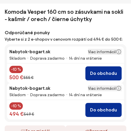
Komoda Vesper 160 cm so zásuvkami na sokli
- kašmír / orech / čierne úchytky
Odporúčané ponuky
Vyberte si z 2 e-shopov v cenovom rozpätí od 494 € do 500 €:
Nabytok-bogart.sk
Viac informácií
Skladom
Doprava zadarmo
14 dní na vrátenie
-10 %
Do obchodu
500 €
555 €
Nabytok-bogart.sk
Viac informácií
Skladom
Doprava zadarmo
14 dní na vrátenie
-10 %
Do obchodu
494 €
549 €