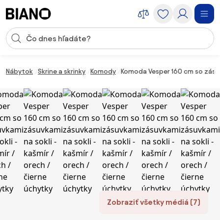
Preskočiť navigáciu, prejsť na obsah
Vstup pre vyhľadávanie
Preskočiť obsah, prejsť na pätu
Nábytok
Skrine a skrinky
Komody
Komoda Vesper 160 cm so zásuvk
Zobraziť všetky médiá (7)