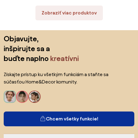
Zobraziť viac produktov
Preskočiť pätu, prejsť na začiatok stránky
Objavujte,
inšpirujte sa a
buďte naplno
kreatívni
Získajte prístup ku všetkým funkciám a staňte sa
súčasťou Home&Decor komunity.
Chcem všetky funkcie!