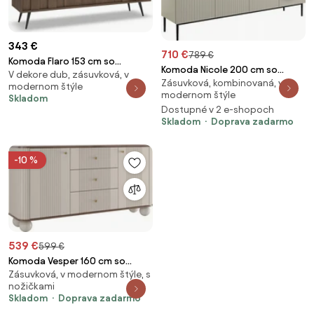
343 €
710 €
789 €
Komoda Flaro 153 cm so
Komoda Nicole 200 cm so
V dekore dub, zásuvková, v
zásuvkami - dub dunin
Zásuvková, kombinovaná, v
štyrmi dverami a zásuvkami s
modernom štýle
modernom štýle
ryhovaným čelom - kasmír /
Skladom
Dostupné v 2 e-shopoch
čierne nožičky
Skladom
Doprava zadarmo
-10 %
539 €
599 €
Komoda Vesper 160 cm so
Zásuvková, v modernom štýle, s
zásuvkami na guľatých nohách
nožičkami
- kašmír / orech / zlaté úchytky
Skladom
Doprava zadarmo