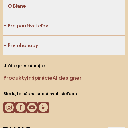
O Biane
Pre používateľov
Pre obchody
Určite preskúmajte
Produkty
Inšpirácie
AI designer
Sledujte nás na sociálnych sieťach