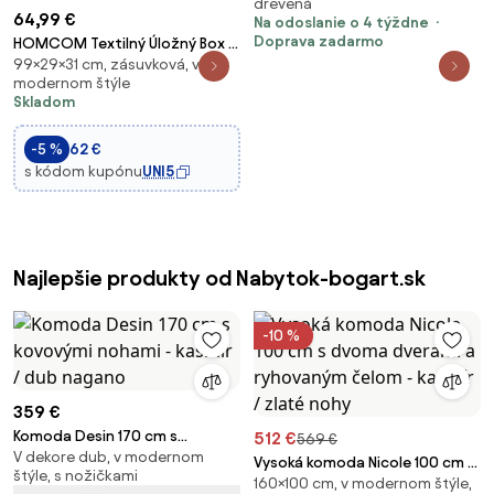
drevená
64,99 €
Na odoslanie o 4 týždne
Doprava zadarmo
HOMCOM Textilný Úložný Box s
99×29×31 cm, zásuvková, v
4 Skladacími Šuplíkmi a
modernom štýle
Dreveným Vrchným Panelom
Skladom
pre Obývaciu Izbu 31x29x99 cm
Viacfarebný | Aosom
-5 %
62 €
s kódom kupónu
UNI5
Najlepšie produkty od Nabytok-bogart.sk
-10 %
359 €
Komoda Desin 170 cm s
512 €
569 €
V dekore dub, v modernom
kovovými nohami - kašmír / dub
Vysoká komoda Nicole 100 cm s
štýle, s nožičkami
nagano
160×100 cm, v modernom štýle,
dvoma dverami a ryhovaným