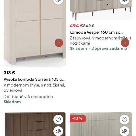
494 €
549 €
Komoda Vesper 160 cm so
Zásuvková, v modernom štýle, s
zásuvkami na nožičkách -
nožičkami
kašmír / čierne nohy
Skladom
Doprava zadarmo
313 €
Vysoká komoda Sorrenti 103 cm
V modernom štýle, s nožičkami,
- kašmírová / zlatá
dvierková
Dostupné v 4 e-shopoch
Skladom
-10 %