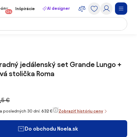
póny
AI designer
Inšpirácie
124
radný jedálenský set Grande Lungo +
vá stolička Roma
,5 €
za posledných 30 dní:
632 €
Zobraziť históriu ceny
Do obchodu Noela.sk