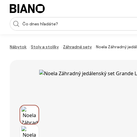
Preskočiť navigáciu, prejsť na obsah
Vstup pre vyhľadávanie
Preskočiť obsah, prejsť na pätu
Nábytok
Stoly a stolíky
Záhradné sety
Noela Záhradný jedá