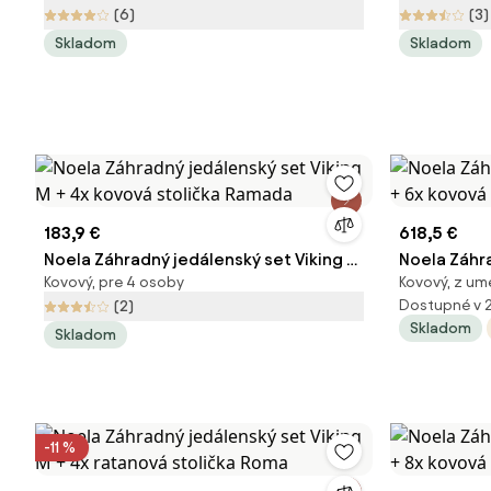
(6)
(3)
Skladom
Skladom
183,9 €
618,5 €
Noela Záhradný jedálenský set Viking M
Noela Záhr
Kovový, pre 4 osoby
Kovový, z um
+ 4x kovová stolička Ramada
6x kovová s
Dostupné v 
(2)
Skladom
Skladom
-11 %