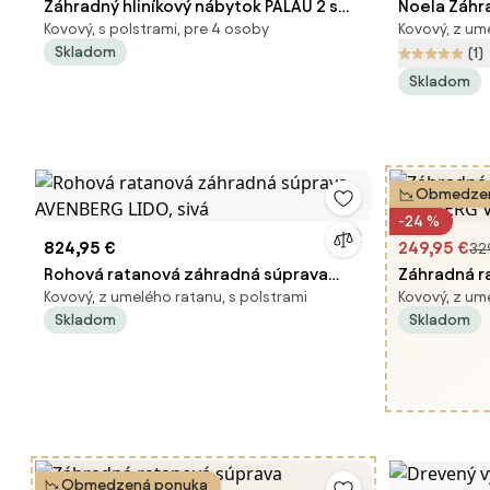
Záhradný hliníkový nábytok PALAU 2 s
Noela Záhr
Kovový, s polstrami, pre 4 osoby
Kovový, z um
obdĺžnikovým stolom
8x ratanov
Skladom
(1)
Skladom
Obmedzen
-24 %
824,95 €
249,95 €
32
Rohová ratanová záhradná súprava
Záhradná r
Kovový, z umelého ratanu, s polstrami
Kovový, z um
AVENBERG LIDO, sivá
VIS, čierna
Skladom
Skladom
Obmedzená ponuka