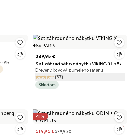
289,95 €
 osôb
Set záhradného nábytku VIKING XL +8x
Drevený, kovový, z umelého ratanu
PARIS
(57)
Skladom
-11 %
514,95 €
579,95 €