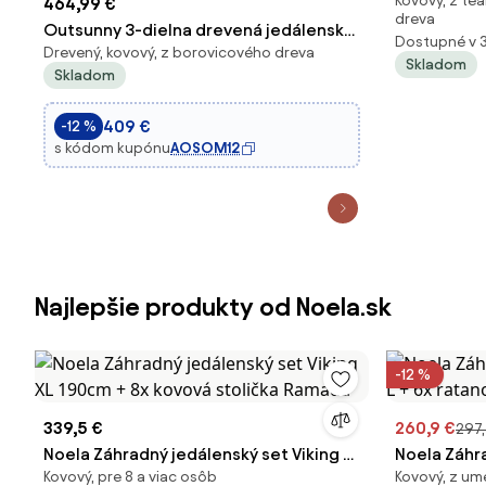
Kovový, z te
464,99 €
1+4
dreva
Outsunny 3-dielna drevená jedálenská
Dostupné v 
Drevený, kovový, z borovicového dreva
súprava pre 4 osoby s mriežkovým
Skladom
Skladom
dizajnom - jedálenský stôl s 2 lavičkami
| Aosom
409 €
-12 %
s kódom kupónu
AOSOM12
Najlepšie produkty od Noela.sk
-12 %
339,5 €
260,9 €
297,
Noela Záhradný jedálenský set Viking XL
Noela Záhra
Kovový, pre 8 a viac osôb
Kovový, z um
190cm + 8x kovová stolička Ramada
+ 6x ratano