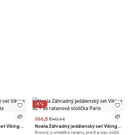
-11 %
366,5 €
412,5 €
et Viking L
Noela Záhradný jedálenský set Viking XL
Kovový, z umelého ratanu, pre 8 a viac osôb
a
+ 8x ratanová stolička Paris