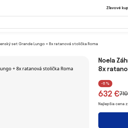
Zľavové ku
lenský set Grande Lungo + 8x ratanová stolička Roma
Noela Záh
8x ratano
-11 %
632 €
710
Najlepšia cena 