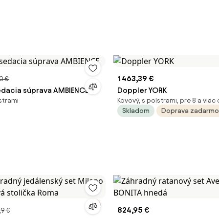
1 463,39 €
0 €
sedacia súprava AMBIENCE
Doppler YORK
strami
Kovový, s polstrami, pre 8 a viac
Skladom
Doprava zadarmo
824,95 €
,9 €