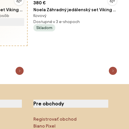
380 €
et Viking L
Noela Záhradný jedálenský set Viking L
 osôb
Kovový
+ 6x kovová stolička Pia
Dostupné v 3 e-shopoch
Skladom
Pre obchody
Registrovať obchod
Biano Pixel