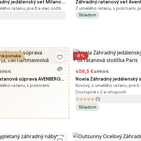
adný jedálenský set Milano +
Záhradný ratanový set Ave
elého ratanu, pre 8 a viac osôb
Z umelého ratanu, s polstrami, 
á stolička Roma
BONITA hnedá
Skladom
á ponuka
-8 %
458,5 €
9,95 €
499,5 €
atanová súprava AVENBERG
Noela Záhradný jedálenský s
elého ratanu, s polstrami
Kovový, z umelého ratanu, pre 6
/tmavosivá
6x ratanová stolička Paris
Dostupné v 2 e-shopoch
(1)
Skladom