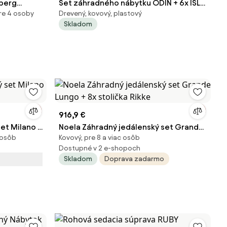
nberg
Set záhradného nábytku ODIN + 6x ISLA
pre 4 osoby
Drevený, kovový, plastový
PLUS
Skladom
916,9 €
et Milano +
Noela Záhradný jedálenský set Grande
 osôb
Kovový, pre 8 a viac osôb
Lungo + 8x stolička Rikke
Dostupné v 2 e-shopoch
Skladom
Doprava zadarmo