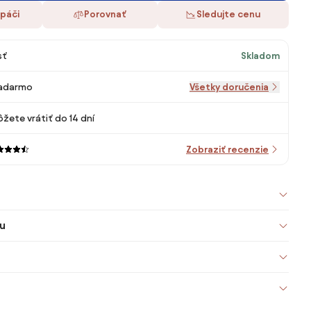
 páči
Porovnať
Sledujte cenu
sť
Skladom
adarmo
Všetky doručenia
žete vrátiť do 14 dní
Zobraziť recenzie
u