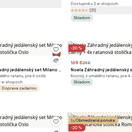
Dostupné v 2 e-shopoch
(21)
Skladom
-20 %
169 €
211 €
adný jedálenský set Milano +
Noela Záhradný jedálenský s
elého ratanu, pre 6 osôb
Kovový, z umelého ratanu, pre 4
tolička Oslo
čierny + 4x ratanová stolič
2 e-shopoch
Skladom
Doprava zadarmo
Obmedzená ponuka
-20 %