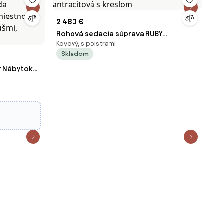
2 480 €
Rohová sedacia súprava RUBY
Kovový, s polstrami
antracitová s kreslom
Skladom
ý Nábytok
da
miestnou
šmi,