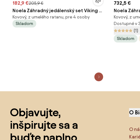
182,9 €
732,5 €
205,9 €
Noela Záhradný jedálenský set Viking M
Noela Záhr
Kovový, z umelého ratanu, pre 4 osoby
Kovový, z um
+ 4x ratanová stolička Roma
8x kovová s
Skladom
Dostupné v 
(1)
Skladom
Preskočiť pätu, prejsť na začiatok stránky
Objavujte,
O B
inšpirujte sa a
O ná
buďte naplno
Kari