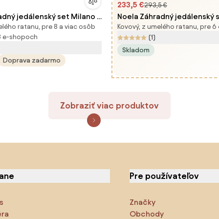
233,5 €
293,5 €
adný jedálenský set Milano +
Noela Záhradný jedálenský s
elého ratanu, pre 8 a viac osôb
Kovový, z umelého ratanu, pre 6
tolička Oslo
+ 6x ratanová stolička Roma
3 e-shopoch
(1)
Skladom
Doprava zadarmo
Zobraziť viac produktov
iane
Pre používateľov
s
Značky
éra
Obchody