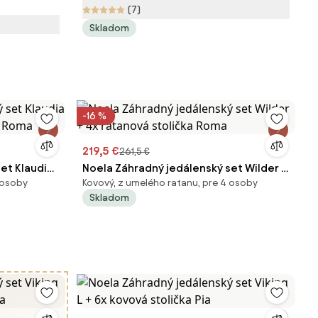
(7)
Skladom
-16 %
219,5 €
261,5 €
et Klaudia
Noela Záhradný jedálenský set Wilder +
 osoby
Kovový, z umelého ratanu, pre 4 osoby
ka Roma
4x ratanová stolička Roma
Skladom