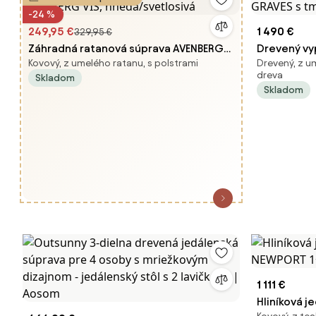
-24 %
249,95 €
1 490 €
329,95 €
Záhradná ratanová súprava AVENBERG
Drevený vy
Kovový, z umelého ratanu, s polstrami
Drevený, z u
VIS, hnedá/svetlosivá
GRAVES s 
dreva
Skladom
Skladom
1 111 €
Hliníková 