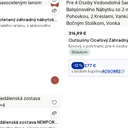
pletaný záhradný nábytok
melého ratanu, z akáciového
tmavozeleným lanom
314,99 €
Outsunny Oceľový Záhradn
Kovový, s polstrami, pre 4 osoby
Pre 4 Osoby Vodoodolná Sa
Skladom
Balqónového Nábytku so 2-
Pohovkou, 2 Kreslami, Vankú
277 €
-12 %
Bočným Stolíkom, Vonka
s kódom kupónu
AOSOM12
jedálenská zostava NEWPORT