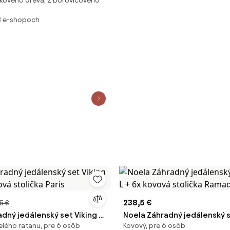
akového dreva, z borovicového
3 e-shopoch
238,5 €
5 €
dný jedálenský set Viking L
Noela Záhradný jedálenský s
elého ratanu, pre 6 osôb
Kovový, pre 6 osôb
vá stolička Paris
+ 6x kovová stolička Ramad