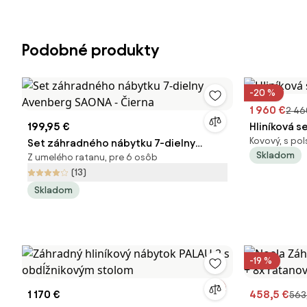
Podobné produkty
-20 %
1 960 €
2 46
199,95 €
Hliníková 
Kovový, s pol
Set záhradného nábytku 7-dielny
Skladom
Z umelého ratanu, pre 6 osôb
Avenberg SAONA - Čierna
(13)
Skladom
-19 %
1 170 €
458,5 €
563