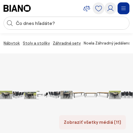
Preskočiť navigáciu, prejsť na obsah
Vstup pre vyhľadávanie
Preskočiť obsah, prejsť na pätu
Nábytok
Stoly a stolíky
Záhradné sety
Noela Záhradný jedálenský
Zobraziť všetky médiá (11)