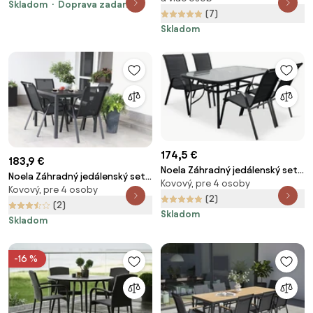
Paris
Skladom
Doprava zadarmo
(7)
Skladom
174,5 €
183,9 €
Noela Záhradný jedálenský set
Noela Záhradný jedálenský set
Kovový, pre 4 osoby
Klaudia transparentný + 4x
Kovový, pre 4 osoby
Viking M + 4x kovová stolička
kovová stolička Ramada
(2)
Ramada
(2)
Skladom
Skladom
-16 %