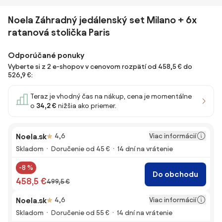
Noela Záhradný jedálenský set Milano + 6x
ratanová stolička Paris
Odporúčané ponuky
Vyberte si z 2 e-shopov v cenovom rozpätí od 458,5 € do
526,9 €:
Teraz je vhodný čas na nákup, cena je momentálne
o
34,2 €
nižšia ako priemer.
Viac informácií
Noela.sk
4,6
Skladom
Doručenie od 45 €
14 dní na vrátenie
-8 %
Do obchodu
458,5 €
499,5 €
Viac informácií
Noela.sk
4,6
Skladom
Doručenie od 55 €
14 dní na vrátenie