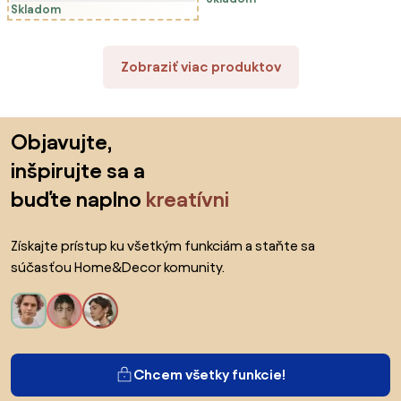
Skladom
Zobraziť viac produktov
Preskočiť pätu, prejsť na začiatok stránky
Objavujte,
inšpirujte sa a
buďte naplno
kreatívni
Získajte prístup ku všetkým funkciám a staňte sa
súčasťou Home&Decor komunity.
Chcem všetky funkcie!