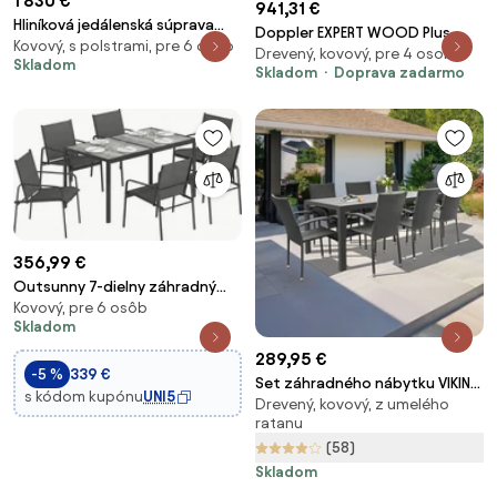
1 830 €
941,31 €
Hliníková jedálenská súprava
Doppler EXPERT WOOD Plus,
Kovový, s polstrami, pre 6 osôb
RAVONTI 182 so 6 stoličkami
Drevený, kovový, pre 4 osoby
obdĺžnikový stôl, 4+1
Skladom
Skladom
Doprava zadarmo
356,99 €
Outsunny 7-dielny záhradný
Kovový, pre 6 osôb
jedálenský set – stôl s
Skladom
drevodekorom a 6 priedušných
stoličiek, pozinkovaný rám,
289,95 €
-5 %
339 €
čierny | Aosom
Set záhradného nábytku VIKING
s kódom kupónu
UNI5
Drevený, kovový, z umelého
XL +8x PARIS
ratanu
(58)
Skladom