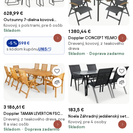
628,99 €
Outsunny 7-dielna kovová
Kovový, s polstrami, pre 6 osôb
jedálenská súprava pre 6 osôb -
Skladom
1 380,44 €
jedálenský stôl s 6 stoličkami,
kuchynská súprava s kovovým
Doppler CONCEPT YELMO FSC®
-5 %
598 €
Drevený, kovový, z teakového
rámom, nábytok na balkón a do
4+1 - záhradná sedacia súprava
dreva
s kódom kupónu
UNI5
záh
(hliník/teakové drevo)
Skladom
Doprava zadarmo
3 186,61 €
183,5 €
Doppler TAMAN LEVERTON FSC®,
Noela Záhradný jedálenský set
Drevený, z teakového dreva, pre
rozkladací stôl 240/300, 6+2+1
Kovový, pre 4 osoby
Porto 150 cm + 4x kovová
8 a viac osôb
Skladom
stolička Ramada
Skladom
Doprava zadarmo