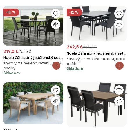
-16 %
-12 %
242,5 €
274,9 €
219,5 €
261,5 €
Noela Záhradný jedálenský set
Noela Záhradný jedálenský set
Kovový, z umelého ratanu, pre 6
Klaudia transparentný + 6x
Kovový, z umelého ratanu, pre 4
Wilder + 4x ratanová stolička
osôb
ratanová stolička Paris KD
osoby
Skladom
Roma
Skladom