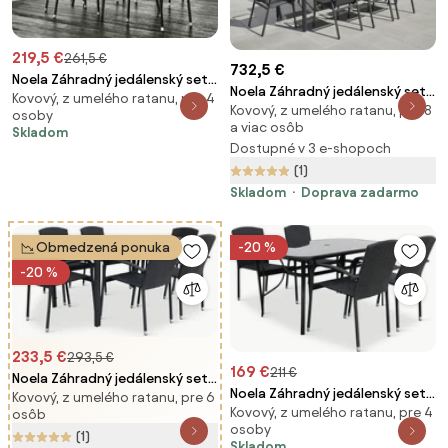
219,5 €
261,5 €
732,5 €
Noela Záhradný jedálenský set
Noela Záhradný jedálenský set
Kovový, z umelého ratanu, pre 4
Wilder + 4x ratanová stolička
Kovový, z umelého ratanu, pre 8
Milano + 8x kovová stolička
osoby
Roma
a viac osôb
Oslo
Skladom
Dostupné v 3 e-shopoch
(1)
Skladom
Doprava zadarmo
Obmedzená ponuka
-20 %
-20 %
233,5 €
293,5 €
169 €
211 €
Noela Záhradný jedálenský set
Noela Záhradný jedálenský set
Kovový, z umelého ratanu, pre 6
Viking L + 6x ratanová stolička
Kovový, z umelého ratanu, pre 4
Klaudia čierny + 4x ratanová
osôb
Roma
osoby
stolička Roma
(1)
Skladom