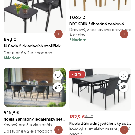
1 065 €
DEOKORK Záhradná teaková
Drevený, z teakového dreva, pre
zostava HARMONY QUATRO 1+4
4 osoby
84,1 €
Skladom
JU Sada 2 skladacích stoličiek
FIESTA + stolík 71 x 51 x 37 cm
Dostupné v 2 e-shopoch
Skladom
-13 %
916,9 €
182,9 €
211 €
Noela Záhradný jedálenský set
Noela Záhradný jedálenský set
Kovový, pre 8 a viac osôb
Grande Lungo + 8x stolička
Kovový, z umelého ratanu, pre 4
Klaudia transparentný + 4x
Rikke
Dostupné v 2 e-shopoch
osoby