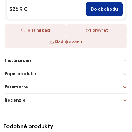
526,9 €
Do obchodu
To sa mi páči
Porovnať
Sledujte cenu
História cien
Popis produktu
Parametre
Recenzie
Podobné produkty