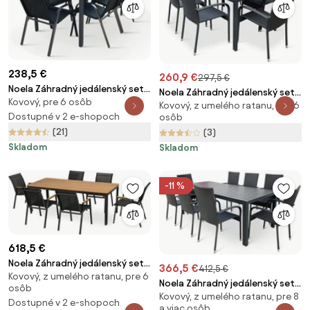
238,5 €
260,9 €
297,5 €
Noela Záhradný jedálenský set
Noela Záhradný jedálenský set
Kovový, pre 6 osôb
Viking L + 6x kovová stolička
Kovový, z umelého ratanu, pre 6
Viking L + 6x ratanová stolička
Ramada
Dostupné v 2 e-shopoch
osôb
Paris
(21)
(3)
Skladom
Skladom
-11 %
618,5 €
Noela Záhradný jedálenský set
366,5 €
412,5 €
Kovový, z umelého ratanu, pre 6
Milano + 6x kovová stolička
Noela Záhradný jedálenský set
osôb
Oslo
Kovový, z umelého ratanu, pre 8
Viking XL + 8x ratanová stolička
Dostupné v 2 e-shopoch
a viac osôb