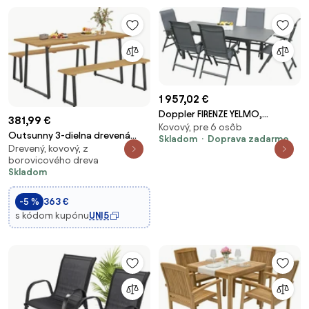
1 957,02 €
Doppler FIRENZE YELMO,
381,99 €
Kovový, pre 6 osôb
polohovacie kreslá, 6+1
Outsunny 3-dielna drevená
Skladom
Doprava zadarmo
Drevený, kovový, z
jedálenská súprava pre 6 osôb
borovicového dreva
s jedálenským stolom a 2
Skladom
lavičkami s otvorom na slnečník
- súprava pre balkón a záhradu,
-5 %
363 €
príro
s kódom kupónu
UNI5