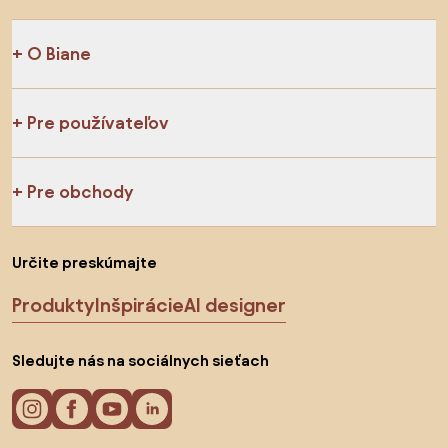
O Biane
Pre používateľov
Pre obchody
Určite preskúmajte
Produkty
Inšpirácie
AI designer
Sledujte nás na sociálnych sieťach