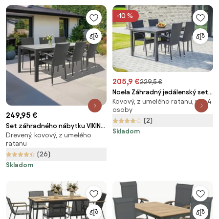
-10 %
205,9 €
229,5 €
Noela Záhradný jedálenský set
Kovový, z umelého ratanu, pre 4
Viking L + 4x ratanová stolička
osoby
Paris
249,95 €
(2)
Set záhradného nábytku VIKING
Skladom
Drevený, kovový, z umelého
XL +6x PARIS
ratanu
(26)
Skladom