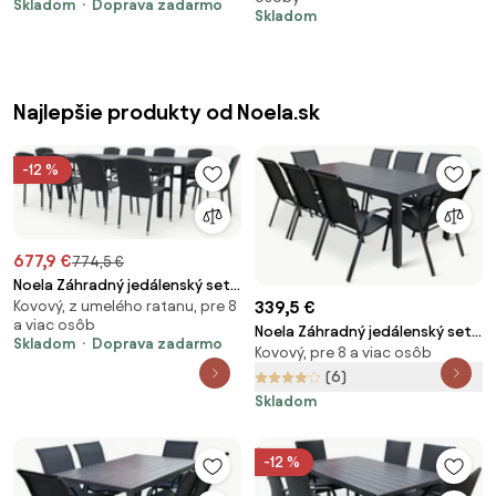
ratanová stolička Paris KD
Skladom
Doprava zadarmo
Skladom
Najlepšie produkty od Noela.sk
-12 %
677,9 €
774,5 €
Noela Záhradný jedálenský set
Kovový, z umelého ratanu, pre 8
339,5 €
Grande Lungo + 10x ratanová
a viac osôb
stolička Roma
Noela Záhradný jedálenský set
Skladom
Doprava zadarmo
Kovový, pre 8 a viac osôb
Viking XL 190cm + 8x kovová
stolička Ramada
(6)
Skladom
-12 %