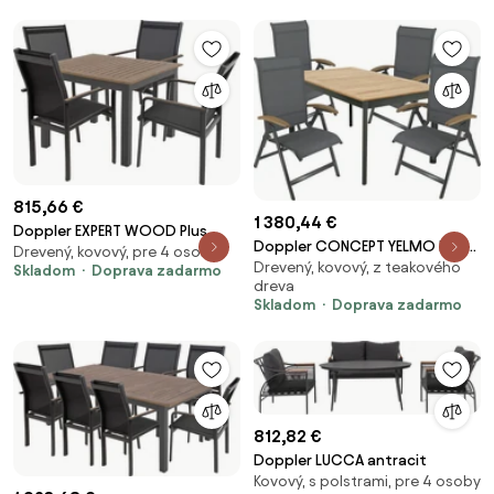
815,66 €
1 380,44 €
Doppler EXPERT WOOD Plus,
Doppler CONCEPT YELMO FSC®
Drevený, kovový, pre 4 osoby
štvorcový stôl, 4+1
Drevený, kovový, z teakového
4+1 - záhradná sedacia súprava
Skladom
Doprava zadarmo
dreva
(hliník/teakové drevo)
Skladom
Doprava zadarmo
812,82 €
Doppler LUCCA antracit
Kovový, s polstrami, pre 4 osoby