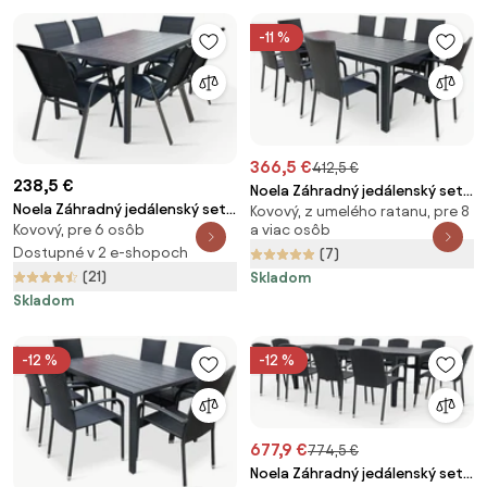
-11 %
366,5 €
412,5 €
238,5 €
Noela Záhradný jedálenský set
Noela Záhradný jedálenský set
Kovový, z umelého ratanu, pre 8
Viking XL + 8x ratanová stolička
a viac osôb
Kovový, pre 6 osôb
Viking L + 6x kovová stolička
Paris
Ramada
Dostupné v 2 e-shopoch
(7)
(21)
Skladom
Skladom
-12 %
-12 %
677,9 €
774,5 €
Noela Záhradný jedálenský set