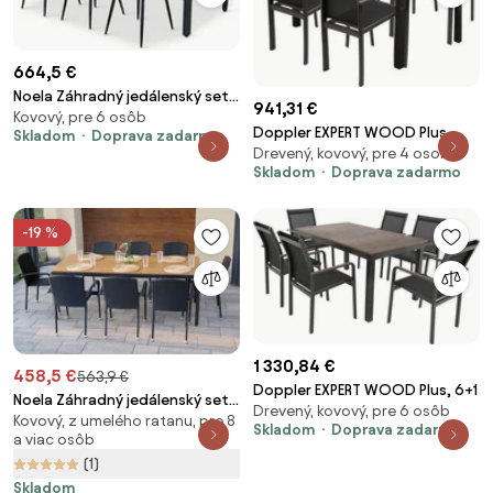
664,5 €
Noela Záhradný jedálenský set
941,31 €
Kovový, pre 6 osôb
Milano + 6x stolička Rikke
Doppler EXPERT WOOD Plus,
Skladom
Doprava zadarmo
Drevený, kovový, pre 4 osoby
obdĺžnikový stôl, 4+1
Skladom
Doprava zadarmo
-19 %
1 330,84 €
458,5 €
563,9 €
Doppler EXPERT WOOD Plus, 6+1
Noela Záhradný jedálenský set
Drevený, kovový, pre 6 osôb
Kovový, z umelého ratanu, pre 8
Milano + 8x ratanová stolička
Skladom
Doprava zadarmo
a viac osôb
Roma
(1)
Skladom