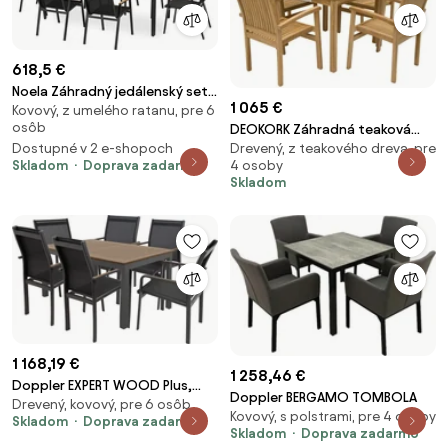
618,5 €
Noela Záhradný jedálenský set
1 065 €
Kovový, z umelého ratanu, pre 6
Milano + 6x kovová stolička
osôb
DEOKORK Záhradná teaková
Oslo
Drevený, z teakového dreva, pre
Dostupné v 2 e-shopoch
zostava HARMONY QUATRO 1+4
4 osoby
Skladom
Doprava zadarmo
Skladom
1 168,19 €
1 258,46 €
Doppler EXPERT WOOD Plus,
Doppler BERGAMO TOMBOLA
Drevený, kovový, pre 6 osôb
stohovateľné kreslá 6+1
Kovový, s polstrami, pre 4 osoby
Skladom
Doprava zadarmo
Skladom
Doprava zadarmo