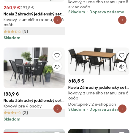
Kovový, z umelého ratanu, pre 8
Grande Lungo + 10x ratanová
a viac osôb
260,9 €
297,5 €
stolička Roma
Skladom
Doprava zadarmo
Noela Záhradný jedálenský set
Kovový, z umelého ratanu, pre 6
Viking L + 6x ratanová stolička
osôb
Paris
(3)
Skladom
618,5 €
Noela Záhradný jedálenský set
Kovový, z umelého ratanu, pre 6
Milano + 6x kovová stolička
183,9 €
osôb
Oslo
Noela Záhradný jedálenský set
Dostupné v 2 e-shopoch
Kovový, pre 4 osoby
Viking M + 4x kovová stolička
Skladom
Doprava zadarmo
Ramada
(2)
Skladom