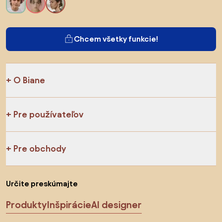
Chcem všetky funkcie!
O Biane
Pre používateľov
Pre obchody
Určite preskúmajte
Produkty
Inšpirácie
AI designer