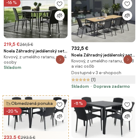
-16 %
219,5 €
261,5 €
732,5 €
Noela Záhradný jedálenský set
Noela Záhradný jedálenský set
Kovový, z umelého ratanu, pre 4
Wilder + 4x ratanová stolička
Kovový, z umelého ratanu, pre 8
Milano + 8x kovová stolička
osoby
Roma
a viac osôb
Oslo
Skladom
Dostupné v 3 e-shopoch
(1)
Skladom
Doprava zadarmo
Obmedzená ponuka
-11 %
-20 %
233,5 €
293,5 €