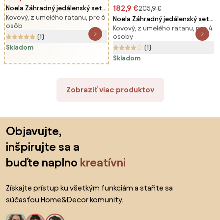
182,9 €
Noela Záhradný jedálenský set
205,9 €
Kovový, z umelého ratanu, pre 6
Viking L + 6x ratanová stolička
Noela Záhradný jedálenský set
osôb
Roma
Kovový, z umelého ratanu, pre 4
Viking M + 4x ratanová stolička
osoby
(1)
Roma
(1)
Skladom
Skladom
Zobraziť viac produktov
Preskočiť pätu, prejsť na začiatok stránky
Objavujte,
inšpirujte sa a
buďte naplno
kreatívni
Získajte prístup ku všetkým funkciám a staňte sa
súčasťou Home&Decor komunity.