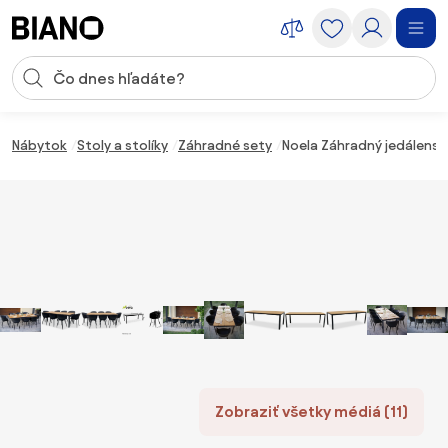
Preskočiť navigáciu, prejsť na obsah
Vstup pre vyhľadávanie
Preskočiť obsah, prejsť na pätu
Nábytok
Stoly a stolíky
Záhradné sety
Noela Záhradný jedálenský
Zobraziť všetky médiá (11)