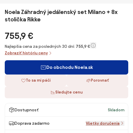
Noela Záhradný jedálenský set Milano + 8x
stolička Rikke
755,9 €
Najlepšia cena za posledných 30 dní:
755,9 €
Zobraziť históriu ceny
Do obchodu Noela.sk
To sa mi páči
Porovnať
Sledujte cenu
Dostupnosť
Skladom
Doprava zadarmo
Všetky doručenia