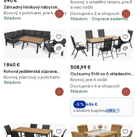
590 €
Kovový, z umelého ratanu, pre 8
Viking XL 190cm + 8x stolička
a viac osôb
Záhradný hliníkový nábytok
Rikke
Kovový, s polstrami, pre 4 osoby
OPAL tmavosivý
Dostupné v 2 e-shopoch
Skladom
Skladom
Doprava zadarmo
1 840 €
508,99 €
Rohová jedálenská súprava
Outsunny Stôl so 6 skladacími
Kovový, plastový, s polstrami
EMOT WPC antracit s kreslom a
Kovový, pre 6 osôb
a nastaviteľnými záhradnými
Skladom
s tmavými poduškami
stoličkami v textilene, 7-dielna
Dostupné v 4 e-shopoch
Skladom
súprava záhradného nábytku s
obdĺžnikovým stolom, čierna |
-5 %
484 €
s kódom kupónu
UNI5