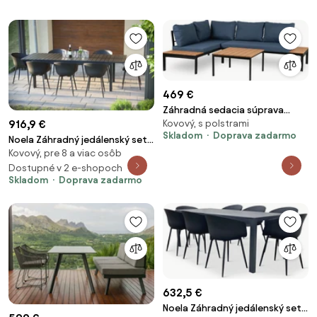
469 €
Záhradná sedacia súprava
Kovový, s polstrami
916,9 €
HARRIS Tmavo modrá/Čierna –
Skladom
Doprava zadarmo
Rohová pohovka, kovový
Noela Záhradný jedálenský set
terasový stolík
Kovový, pre 8 a viac osôb
Grande Lungo + 8x stolička
Rikke
Dostupné v 2 e-shopoch
Skladom
Doprava zadarmo
632,5 €
Noela Záhradný jedálenský set