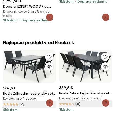
1 923,68 €
Skladom
Doprava zadarmo
Doppler EXPERT WOOD Plus,
Drevený, kovový, pre 8 a viac
stohovateľné kreslá 8+1
osôb
Skladom
Doprava zadarmo
Najlepšie produkty od Noela.sk
339,5 €
174,5 €
Noela Záhradný jedálenský set
Noela Záhradný jedálenský set
Kovový, pre 8 a viac osôb
Viking XL 190cm + 8x kovová
Kovový, pre 4 osoby
Klaudia transparentný + 4x
stolička Ramada
(6)
kovová stolička Ramada
(2)
Skladom
Skladom