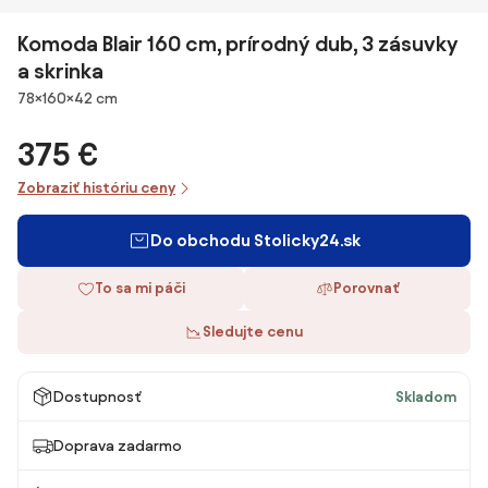
Komoda Blair 160 cm, prírodný dub, 3 zásuvky
a skrinka
Rozmery
78×160×42 cm
375 €
Zobraziť históriu ceny
Do obchodu Stolicky24.sk
To sa mi páči
Porovnať
Sledujte cenu
Dostupnosť
Skladom
Doprava zadarmo