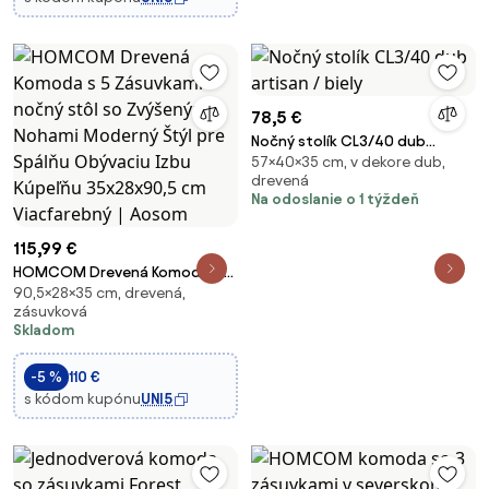
Aoso
78,5 €
Nočný stolík CL3/40 dub
57×40×35 cm, v dekore dub,
artisan / biely
drevená
Na odoslanie o 1 týždeň
115,99 €
HOMCOM Drevená Komoda s 5
90,5×28×35 cm, drevená,
Zásuvkami nočný stôl so
zásuvková
Zvýšenými Nohami Moderný
Skladom
Štýl pre Spálňu Obývaciu Izbu
Kúpeľňu 35x28x90,5 cm
-5 %
110 €
Viacfarebný | Aosom
s kódom kupónu
UNI5