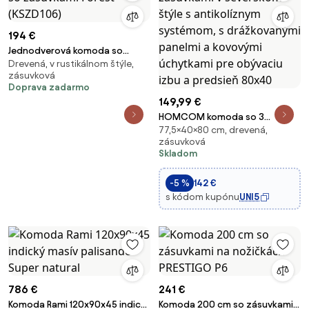
194 €
Jednodverová komoda so
Drevená, v rustikálnom štýle,
zásuvkami Forest (KSZD106)
zásuvková
Doprava zadarmo
149,99 €
HOMCOM komoda so 3
77,5×40×80 cm, drevená,
zásuvkami v severskom štýle s
zásuvková
antikolíznym systémom, s
Skladom
drážkovanými panelmi a
kovovými úchytkami pre
-5 %
142 €
obývaciu izbu a predsieň 80x40
s kódom kupónu
UNI5
786 €
241 €
Komoda Rami 120x90x45 indický
Komoda 200 cm so zásuvkami