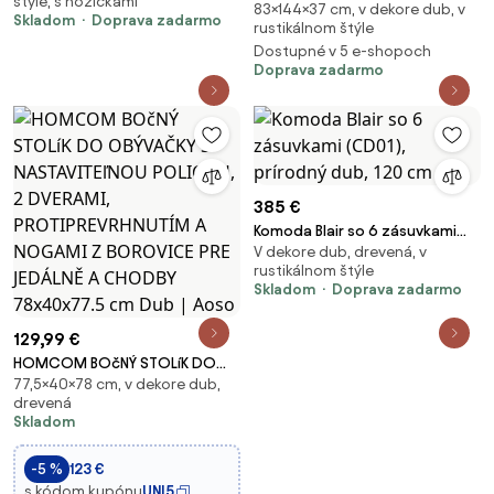
štýle, s nožičkami
83×144×37 cm, v dekore dub, v
trojdverová (K144/83), dub
Skladom
Doprava zadarmo
rustikálnom štýle
riviera
Dostupné v 5 e-shopoch
Doprava zadarmo
385 €
Komoda Blair so 6 zásuvkami
V dekore dub, drevená, v
(CD01), prírodný dub, 120 cm
rustikálnom štýle
Skladom
Doprava zadarmo
129,99 €
HOMCOM BOčNÝ STOLíK DO
77,5×40×78 cm, v dekore dub,
OBÝVAČKY S NASTAVITEľNOU
drevená
POLICOU, 2 DVERAMI,
Skladom
PROTIPREVRHNUTÍM A NOGAMI Z
BOROVICE PRE JEDÁLNĚ A
-5 %
123 €
CHODBY 78x40x77.5 cm Dub |
s kódom kupónu
UNI5