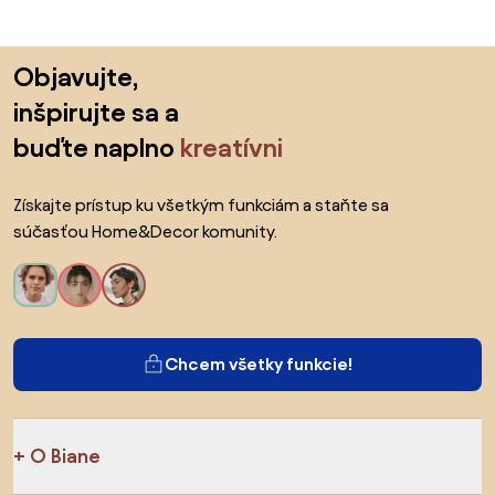
Preskočiť pätu, prejsť na začiatok stránky
Objavujte,
inšpirujte sa a
buďte naplno
kreatívni
Získajte prístup ku všetkým funkciám a staňte sa
súčasťou Home&Decor komunity.
Chcem všetky funkcie!
O Biane