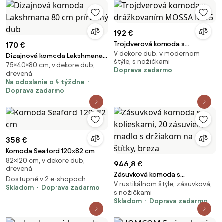
192 €
Trojdverová komoda s
170 €
V dekore dub, v modernom
drážkovaním MOSSA MO5
Dizajnová komoda Lakshmana
štýle, s nožičkami
75×40×80 cm, v dekore dub,
80 cm prírodný dub
Doprava zadarmo
drevená
Na odoslanie o 4 týždne
Doprava zadarmo
358 €
Komoda Seaford 120x82 cm
82×120 cm, v dekore dub,
946,8 €
drevená
Zásuvková komoda s
Dostupné v 2 e-shopoch
V rustikálnom štýle, zásuvková,
kolieskami, 20 zásuviek, madlo
Skladom
Doprava zadarmo
s nožičkami
s držiakom na štítky, breza
Skladom
Doprava zadarmo