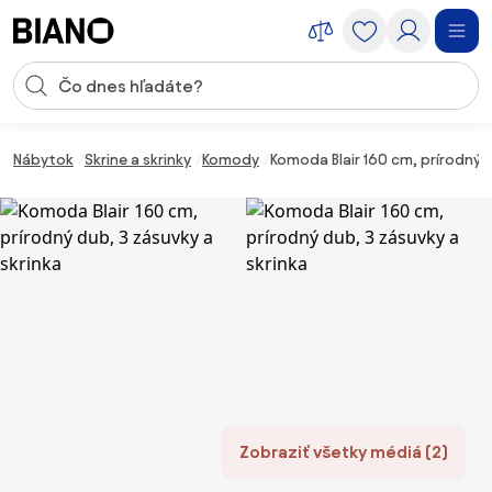
Preskočiť navigáciu, prejsť na obsah
Vstup pre vyhľadávanie
Preskočiť obsah, prejsť na pätu
Nábytok
Skrine a skrinky
Komody
Komoda Blair 160 cm, prírodný d
Zobraziť všetky médiá (2)