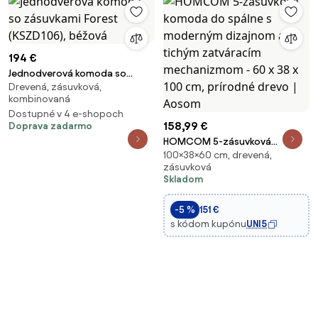
194 €
Jednodverová komoda so
Drevená, zásuvková,
zásuvkami Forest (KSZD106),
kombinovaná
béžová
Dostupné v 4 e-shopoch
158,99 €
Doprava zadarmo
HOMCOM 5-zásuvková
100×38×60 cm, drevená,
komoda do spálne s moderným
zásuvková
dizajnom a tichým zatváracím
Skladom
mechanizmom - 60 x 38 x 100
cm, prírodné drevo | Aosom
-5 %
151 €
s kódom kupónu
UNI5