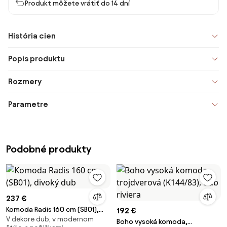
Produkt môžete vrátiť do 14 dní
História cien
Popis produktu
Rozmery
Parametre
Podobné produkty
237 €
Komoda Radis 160 cm (SB01),
192 €
V dekore dub, v modernom
divoký dub
Boho vysoká komoda,