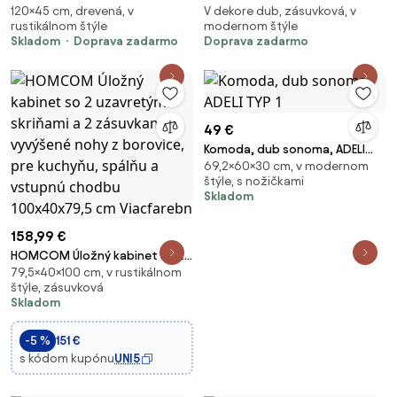
120×45 cm, drevená, v
V dekore dub, zásuvková, v
masív palisander Super natural
na nožičkách PRESTIGO P6
rustikálnom štýle
modernom štýle
Skladom
Doprava zadarmo
Doprava zadarmo
49 €
Komoda, dub sonoma, ADELI
69,2×60×30 cm, v modernom
TYP 1
štýle, s nožičkami
Skladom
158,99 €
HOMCOM Úložný kabinet so 2
79,5×40×100 cm, v rustikálnom
uzavretými skriňami a 2
štýle, zásuvková
zásuvkami, vyvýšené nohy z
Skladom
borovice, pre kuchyňu, spálňu a
vstupnú chodbu 100x40x79,5
-5 %
151 €
cm Viacfarebn
s kódom kupónu
UNI5