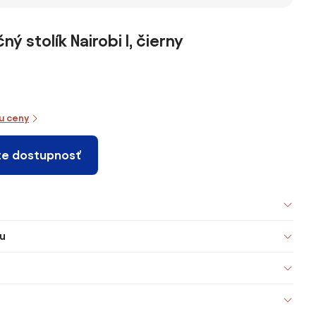
ý stolík Nairobi I, čierny
iu ceny
te dostupnosť
u