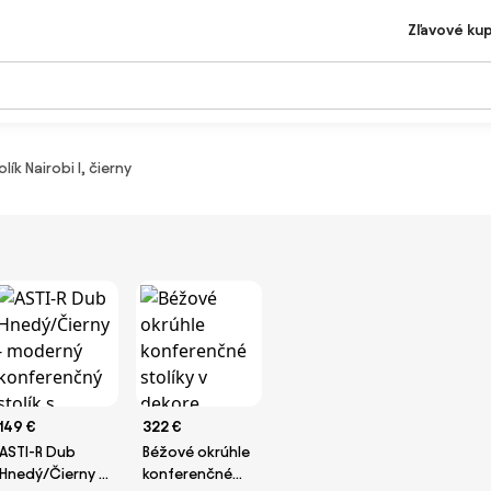
Zľavové ku
ík Nairobi I, čierny
149 €
322 €
ASTI-R Dub
Béžové okrúhle
Hnedý/Čierny -
konferenčné