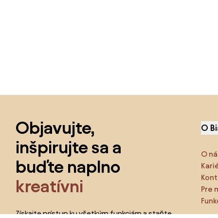
Preskočiť pätu, prejsť na začiatok stránky
Objavujte,
O B
inšpirujte sa a
O ná
buďte naplno
Kari
Kont
kreatívni
Pre 
Funk
Získajte prístup ku všetkým funkciám a staňte