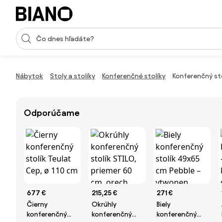
Preskočiť navigáciu, prejsť na obsah
Vstup pre vyhľadávanie
Preskočiť obsah, prejsť na pätu
Nábytok
Stoly a stolíky
Konferenčné stolíky
Konferenčný stol
Odporúčame
677 €
215,25 €
271 €
Čierny
Okrúhly
Biely
konferenčný
konferenčný
konferenčný