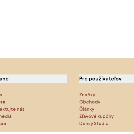
iane
Pre používateľov
s
Značky
éra
Obchody
aktujte nás
Články
médiá
Zľavové kupóny
cie
Densy Studio