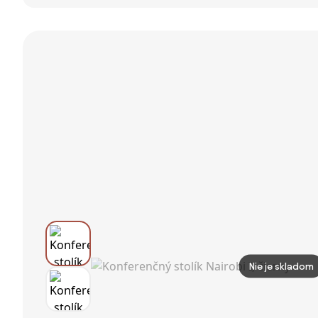
stolík Teulat
stolík STILO,
stolík 49x65 cm
Cep, ø 110 cm
priemer 60 cm,
Pebble –
orech
vtwonen
Nie je skladom