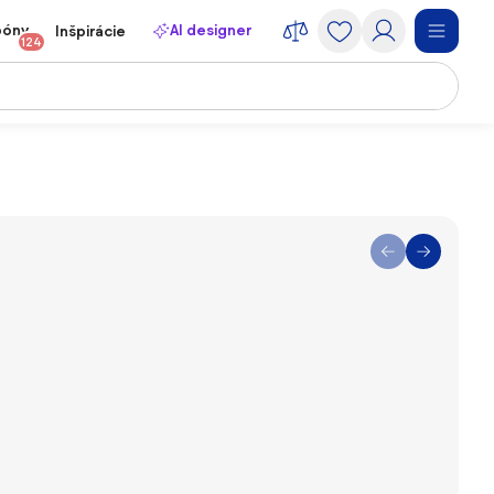
póny
AI designer
Inšpirácie
124