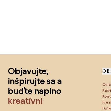
Preskočiť pätu, prejsť na začiatok stránky
Objavujte,
O B
inšpirujte sa a
O ná
buďte naplno
Kari
Kont
kreatívni
Pre 
Funk