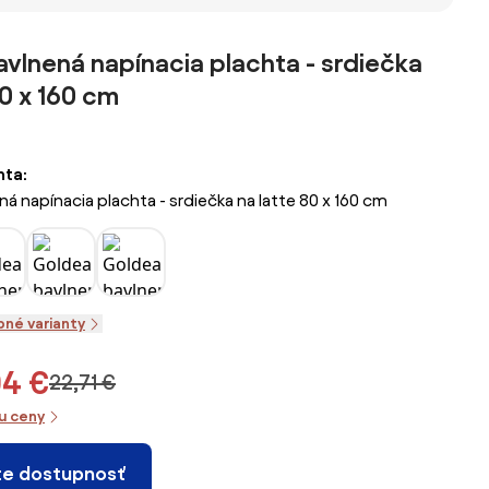
a
- lúka
ej
vlnená napínacia plachta - srdiečka
0 x 200
80 x 160 cm
nta:
á napínacia plachta - srdiečka na latte 80 x 160 cm
pné varianty
04 €
22,71 €
iu ceny
te dostupnosť