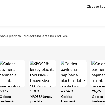
Zľavové ku
acia plachta - srdiečka na latte 80 x 160 cm
53,67 €
15,9 €
49,54 €
24,75 €
Goldea
XPOSE® Jersey
Goldea
Goldea
bavlnená
plachta
bavlnená
bavlnen