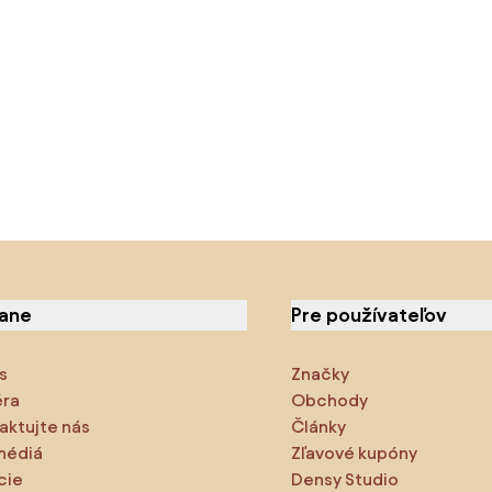
iane
Pre používateľov
s
Značky
éra
Obchody
aktujte nás
Články
médiá
Zľavové kupóny
cie
Densy Studio