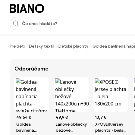
Preskočiť navigáciu, prejsť na obsah
Vstup pre vyhľadávanie
Preskočiť obsah, prejsť na pätu
Pre deti
Detský textil
Detské plachty
Goldea bavlnená napín
Odporúčame
49,54 €
49,9 €
10,7 €
Goldea
Ľanové obliečky
XPOSE® Jersey
bavlnená
béžové
plachta - biela