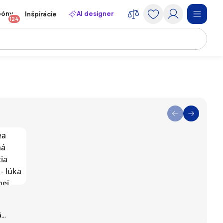
póny
AI designer
Inšpirácie
124
á