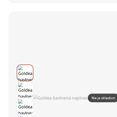
napínacia
140x200cm+90x70cm
180x200 cm
plachta -
TiaHome
svieže citróny s
prúžkami 180 x
200 cm
Nie je skladom