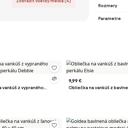
Zobraziť všetky médiá (4)
Rozmery
Parametre
9,99 €
a vankúš z vypraného
Obliečka na vankúš z bavln
 perkálu Debbie
perkálu Elsie