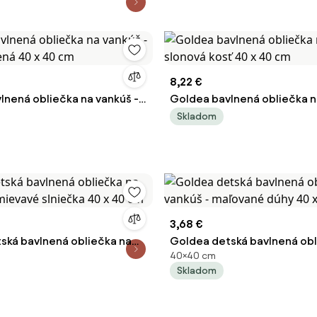
8,22 €
lnená obliečka na vankúš -
Goldea bavlnená obliečka n
elená 40 x 40 cm
slonová kosť 40 x 40 cm
Skladom
3,68 €
ská bavlnená obliečka na
Goldea detská bavlnená obl
40×40 cm
mievavé slniečka 40 x 40
vankúš - maľované dúhy 40 
Skladom