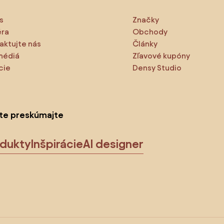
s
Značky
éra
Obchody
aktujte nás
Články
médiá
Zľavové kupóny
cie
Densy Studio
ite preskúmajte
odukty
Inšpirácie
AI designer