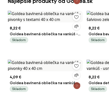
Najlepšie produkty od Goldea.sk
8,22 €
8,22 €
Goldea bavlnená obliečka na vankúš -
Goldea bav
pivonky s textami 40 x 40 cm
šalviovo z
Skladom
Skladom
4,09 €
8,22 €
Goldea bavlnená obliečka na vankúš -
Goldea det
pivonky 40 x 40 cm
vankúš - us
Skladom
Skladom
cm