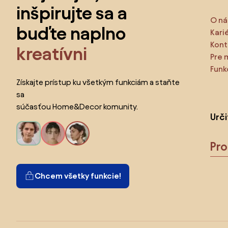
inšpirujte sa a
O ná
buďte naplno
Kari
Kont
kreatívni
Pre 
Funk
Získajte prístup ku všetkým funkciám a staňte
sa
súčasťou Home&Decor komunity.
Urč
Pr
Chcem všetky funkcie!