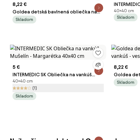
8,22 €
INTERMEDIC
40×40 cm
Goldea detská bavlnená obliečka na
Sivá 40x40
Skladom
vankúš - dinosaurie dobrodružstvo 40
Skladom
x 40 cm
5 €
8,22 €
INTERMEDIC SK Obliečka na vankúš
Goldea det
40×40 cm
Mušelín - Margarétka 40x40 cm
vankúš - ve
Skladom
(1)
Skladom