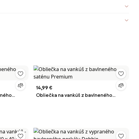
14,99 €
eného
Obliečka na vankúš z bavlneného
saténu Premium