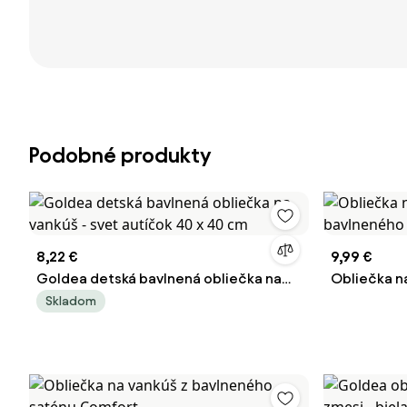
Podobné produkty
8,22 €
9,99 €
Goldea detská bavlnená obliečka na
Obliečka n
vankúš - svet autíčok 40 x 40 cm
bavlneného
Skladom