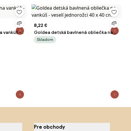
8,22 €
a vankúš -
Goldea detská bavlnená obliečka na
vankúš - veselí jednorožci 40 x 40 cm
Skladom
Pre obchody