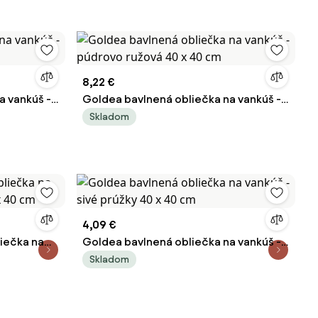
8,22 €
a vankúš -
Goldea bavlnená obliečka na vankúš -
púdrovo ružová 40 x 40 cm
Skladom
4,09 €
iečka na
Goldea bavlnená obliečka na vankúš -
x 40 cm
sivé prúžky 40 x 40 cm
Skladom