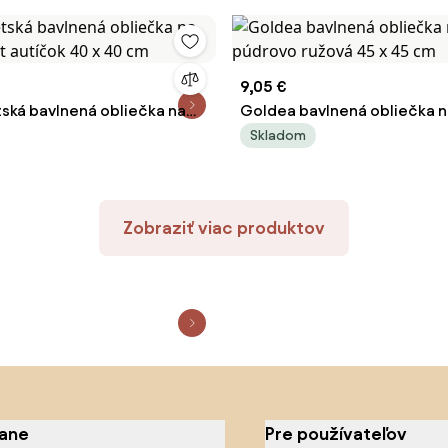
9,05 €
ská bavlnená obliečka na
Goldea bavlnená obliečka n
et autíčok 40 x 40 cm
púdrovo ružová 45 x 45 cm
Skladom
Zobraziť viac produktov
iane
Pre používateľov