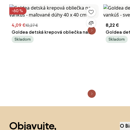
-60 %
4,09 €
8,22 €
10,27 €
Goldea detská krepová obliečka na
Goldea det
vankúš - maľované dúhy 40 x 40 cm
vankúš - sv
Skladom
Skladom
Preskočiť pätu, prejsť na začiatok stránky
Objavujte,
O B