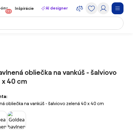
póny
AI designer
Inšpirácie
133
vlnená obliečka na vankúš - šalviovo
 x 40 cm
nta:
á obliečka na vankúš - šalviovo zelená 40 x 40 cm