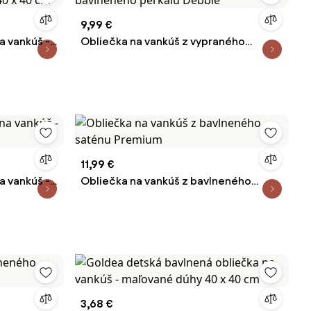
9,99 €
a vankúš -
Obliečka na vankúš z vypraného
40 x 40 cm
bavlneného perkálu Debbie
11,99 €
a vankúš -
Obliečka na vankúš z bavlneného
saténu Premium
3,68 €