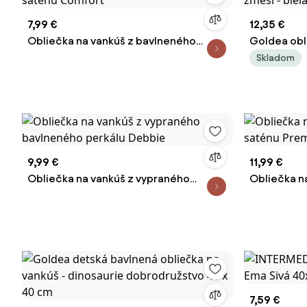
7,99 €
12,35 €
Obliečka na vankúš z bavlneného
Goldea obl
saténu Comfort
zmesi - bie
Skladom
9,99 €
11,99 €
Obliečka na vankúš z vypraného
Obliečka n
bavlneného perkálu Debbie
saténu Pr
7,59 €