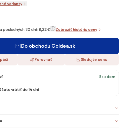
pné varianty
za posledných 30 dní:
8,22 €
Zobraziť históriu ceny
Do obchodu Goldea.sk
 páči
Porovnať
Sledujte cenu
sť
Skladom
žete vrátiť do 14 dní
u