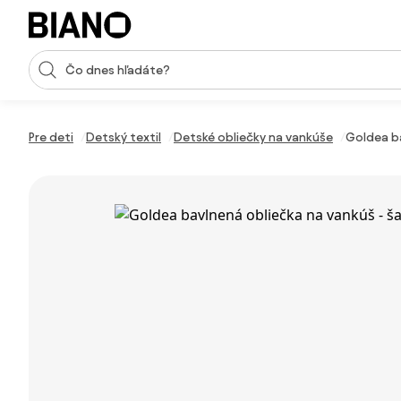
Preskočiť navigáciu, prejsť na obsah
Vstup pre vyhľadávanie
Preskočiť obsah, prejsť na pätu
Pre deti
Detský textil
Detské obliečky na vankúše
Goldea ba