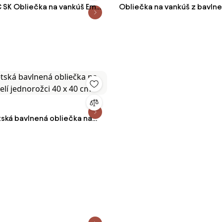
 SK Obliečka na vankúš Ema
Obliečka na vankúš z bavln
 cm
saténu Comfort
ská bavlnená obliečka na
selí jednorožci 40 x 40 cm