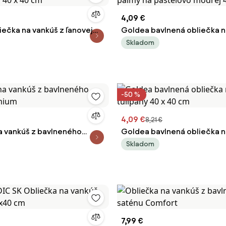
4,09 €
iečka na vankúš z ľanovej
Goldea bavlnená obliečka n
la 40 x 40 cm
palmy na pastelovo modrej 
Skladom
-50 %
4,09 €
8,21 €
a vankúš z bavlneného
Goldea bavlnená obliečka n
emium
tulipány 40 x 40 cm
Skladom
7,99 €