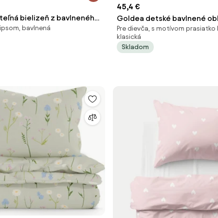
45,4 €
teľná bielizeň z bavlneného
Goldea detské bavlnené obl
 zipsom, bavlnená
Pre dievča, s motívom prasiatko
eberries
ružové mašličky s prúžkami 
klasická
70 x 90 cm
Skladom