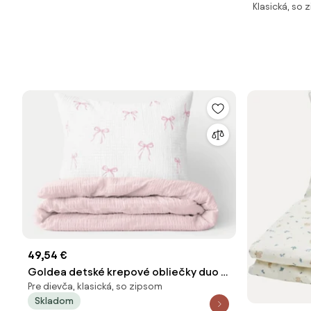
Klasická, so
bavlny Cher
49,54 €
Goldea detské krepové obliečky duo -
Pre dievča, klasická, so zipsom
ružové mašličky s púdrovo ružovou 140
Skladom
x 200 a 70 x 90 cm