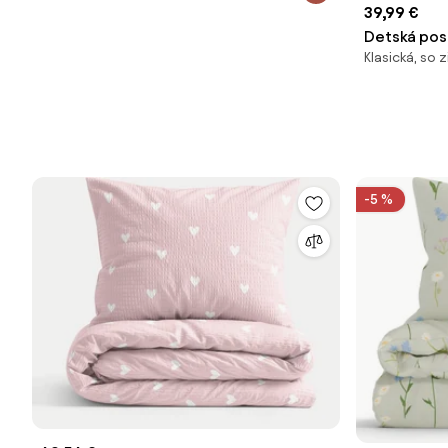
39,99 €
Detská pos
Klasická, so
saténu Blu
-5 %