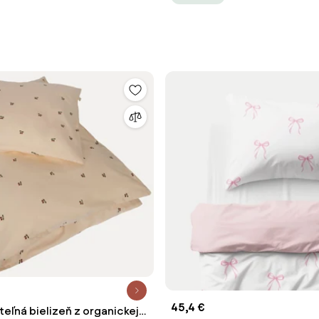
45,4 €
eľná bielizeň z organickej