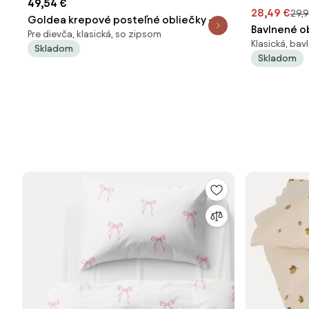
49,54 €
28,49 €
29,9
Goldea krepové posteľné obliečky -
Bavlnené ob
Pre dievča, klasická, so zipsom
srdiečka na púdrovo ružovom 140 x 220
Klasická, bav
Skladom
a 70 x 90 cm
Skladom