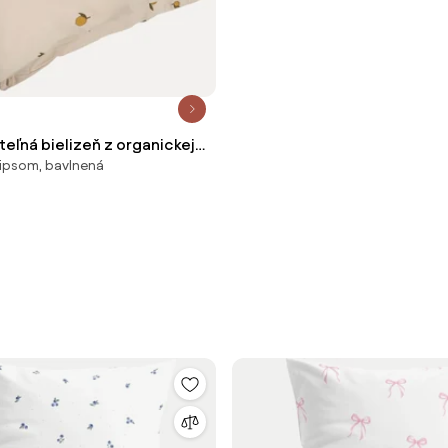
eľná bielizeň z organickej
 zipsom, bavlnená
on, rôzne veľkosti