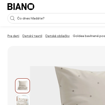
Preskočiť navigáciu, prejsť na obsah
Vstup pre vyhľadávanie
Preskočiť obsah, prejsť na pätu
Pre deti
Detský textil
Detské obliečky
Goldea bavlnené pos