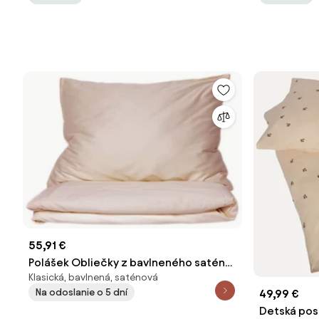
55,91 €
Polášek Obliečky z bavlneného saténu
Klasická, bavlnená, saténová
- Shell | 140 x 200 cm / 70 x 90 cm
Na odoslanie o 5 dní
49,99 €
Detská post