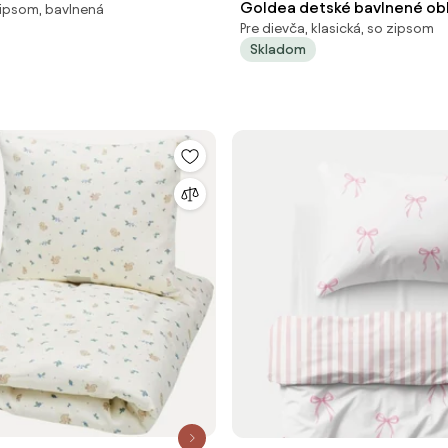
Goldea detské bavlnené obl
 zipsom, bavlnená
ry, rôzne veľkosti
Pre dievča, klasická, so zipsom
ružové mašličky s púdrovo 
Skladom
x 200 a 70 x 90 cm