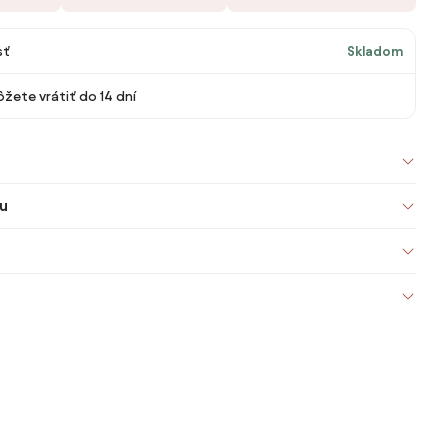
sť
Skladom
žete vrátiť do 14 dní
u