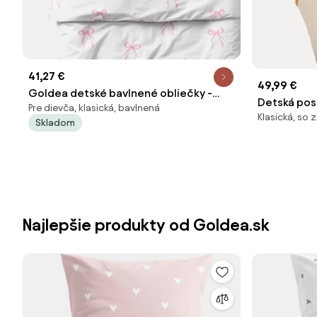
41,27 €
49,99 €
Goldea detské bavlnené obliečky -
Detská post
Pre dievča, klasická, bavlnená
ružové mašličky 140 x 200 a 70 x 90 cm
Klasická, so
bavlny Lem
Skladom
Najlepšie produkty od Goldea.sk