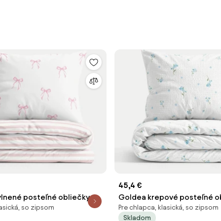
45,4 €
lnené posteľné obliečky -
Goldea krepové posteľné ob
lasická, so zipsom
Pre chlapca, klasická, so zipsom
ičky s prúžkami 240 x 220 a
nezábudky 140 x 200 a 70 x
Skladom
0 cm