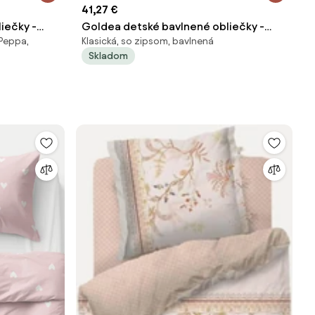
41,27 €
iečky -
Goldea detské bavlnené obliečky -
 Peppa,
Klasická, so zipsom, bavlnená
140 x 200 a
srdiečka na šalviovo zelenom 140 x 200
Skladom
a 70 x 90 cm