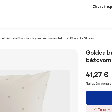
Zľavové ku
teľné obliečky - bodky na béžovom 140 x 200 a 70 x 90 cm
Goldea ba
béžovom 1
41,27 €
Najlepšia cena 
To sa mi