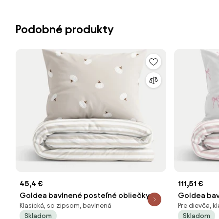
Podobné produkty
45,4 €
111,51 €
Goldea bavlnené posteľné obliečky -
Goldea bav
Klasická, so zipsom, bavlnená
Pre dievča, k
tekvice na krémovom s prúžkami 140 x
ružové mašl
Skladom
Skladom
200 a 70 x 90 cm
2ks 70 x 9