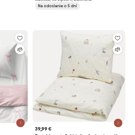
saténu - Shell | 40 x 40 cm
Na odoslanie o 5 dní
39,99 €