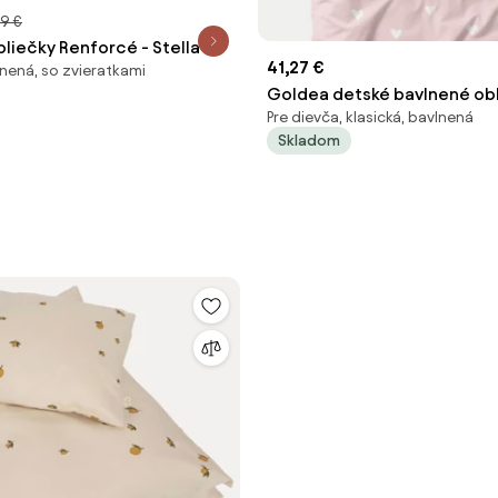
9 €
liečky Renforcé - Stella
41,27 €
lnená, so zvieratkami
Goldea detské bavlnené obl
Pre dievča, klasická, bavlnená
srdiečka na púdrovo ružovo
Skladom
200 a 70 x 90 cm