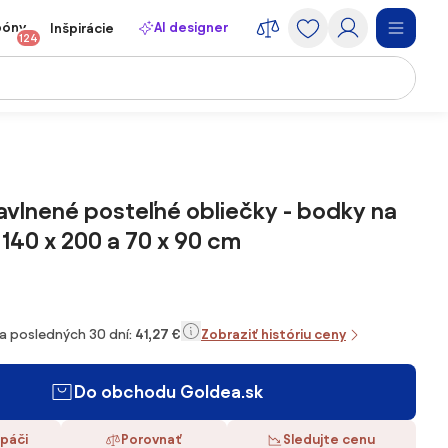
póny
AI designer
Inšpirácie
124
vlnené posteľné obliečky - bodky na
40 x 200 a 70 x 90 cm
za posledných 30 dní:
41,27 €
Zobraziť históriu ceny
Do obchodu Goldea.sk
 páči
Porovnať
Sledujte cenu