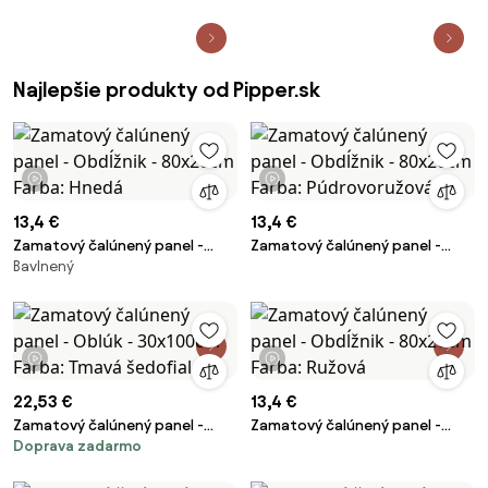
Najlepšie produkty od Pipper.sk
1 video
1 video
13,4 €
13,4 €
Zamatový čalúnený panel -
Zamatový čalúnený panel -
Bavlnený
Obdĺžnik - 80x20cm Farba:
Obdĺžnik - 80x20cm Farba:
Hnedá
Púdrovoružová
1 video
1 video
22,53 €
13,4 €
Zamatový čalúnený panel -
Zamatový čalúnený panel -
Doprava zadarmo
Oblúk - 30x100cm Farba: Tmavá
Obdĺžnik - 80x20cm Farba:
šedofialová
Ružová