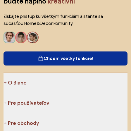
buďte naplno
kreatívni
Získajte prístup ku všetkým funkciám a staňte sa
súčasťou Home&Decor komunity.
Chcem všetky funkcie!
O Biane
Pre používateľov
Pre obchody