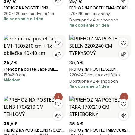
39,1 €
35,1 €
PREHOZ NA POSTEĽ LEN3
PREHOZ NA POSTEĽ TARA 170X210
200×220 cm, na dvojlôžko
170×210 cm, bavlnený
200X220 CM RUŽOVÝ
CM BIELY
Na odoslanie o 1 deň
Dostupné v 4 e-shopoch
Na odoslanie o 1 deň
24,7 €
35,6 €
Prehoz na posteľ Lace EMI,
PREHOZ NA POSTEĽ SELEN
150×210 cm
220×240 cm, na dvojlôžko
150x210 cm + 1x obliečka 40x40
220X240 CM TYRKYSOVÝ
Skladom
cm
Dostupné v 2 e-shopoch
Na odoslanie o 1 deň
35,6 €
35,4 €
PREHOZ NA POSTEĽ LEN3 170X210
PREHOZ NA POSTEĽ TARA 170X210