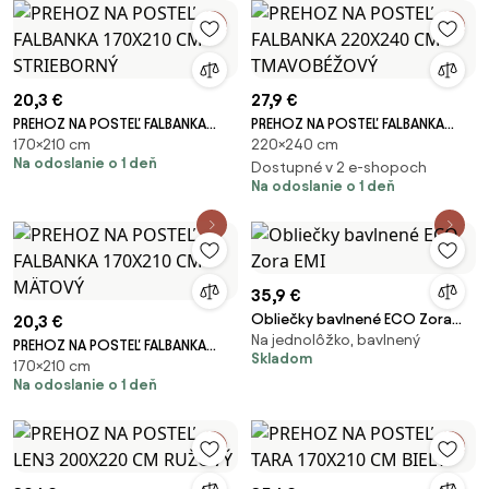
20,3 €
27,9 €
PREHOZ NA POSTEĽ FALBANKA
PREHOZ NA POSTEĽ FALBANKA
170×210 cm
220×240 cm
170X210 CM STRIEBORNÝ
220X240 CM TMAVOBÉŽOVÝ
Na odoslanie o 1 deň
Dostupné v 2 e-shopoch
Na odoslanie o 1 deň
35,9 €
Obliečky bavlnené ECO Zora
20,3 €
Na jednolôžko, bavlnený
EMI
PREHOZ NA POSTEĽ FALBANKA
Skladom
170×210 cm
170X210 CM MÄTOVÝ
Na odoslanie o 1 deň