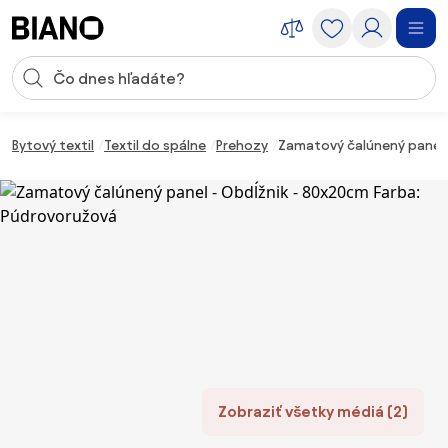
Preskočiť navigáciu, prejsť na obsah
Vstup pre vyhľadávanie
Preskočiť obsah, prejsť na pätu
Bytový textil
Textil do spálne
Prehozy
Zamatový čalúnený panel 
Zobraziť všetky médiá (2)