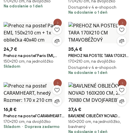
170×210 cm, na dvojlôžko
170×210 cm, na dvojlôžko
CM TEHLOVÝ
CM STRIEBORNÝ
Na odoslanie o 1 deň
Dostupné v 4 e-shopoch
Na odoslanie o 1 deň
24,7 €
35,4 €
Prehoz na posteľ Paris EMI,
PREHOZ NA POSTEĽ TARA 170X210
150×210 cm, na jednolôžko
170×210 cm, na dvojlôžko
150x210 cm + 1x obliečka 40x40
CM TMAVOBÉŽOVÝ
Skladom
cm
Dostupné v 4 e-shopoch
Na odoslanie o 1 deň
16,8 €
37,4 €
Prehoz na posteľ CARAMHEART,
BAVLNENÉ OBLIEČKY NOVAD
170×210 cm, na dvojlôžko
160×200 cm, na jednolôžko,
hnedý Rozmer: 170 x 210 cm
160X200 CM, 2KS 70X80 CM
Skladom
Doprava zadarmo
bavlnený
DVOJFAREBNÉ
Na odoslanie o 1 deň