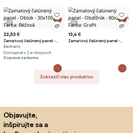
Béžová
Mäta
1 video
1 video
22,53 €
13,4 €
Zamatový čalúnený panel -
Zamatový čalúnený panel -
Bavlnený
Oblúk - 30x100cm Farba:
Obdĺžnik - 80x20cm Farba:
Béžová
Dostupné v 2 e-shopoch
Grafit
Doprava zadarmo
Zobraziť viac produktov
Preskočiť pätu, prejsť na začiatok stránky
Objavujte,
inšpirujte sa a