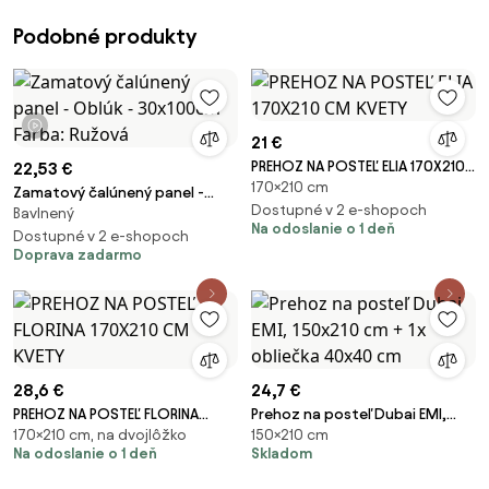
Podobné produkty
1 video
21 €
PREHOZ NA POSTEĽ ELIA 170X210
22,53 €
170×210 cm
CM KVETY
Zamatový čalúnený panel -
Dostupné v 2 e-shopoch
Bavlnený
Oblúk - 30x100cm Farba:
Na odoslanie o 1 deň
Ružová
Dostupné v 2 e-shopoch
Doprava zadarmo
28,6 €
24,7 €
PREHOZ NA POSTEĽ FLORINA
Prehoz na posteľ Dubai EMI,
170×210 cm, na dvojlôžko
150×210 cm
170X210 CM KVETY
150x210 cm + 1x obliečka 40x40
Na odoslanie o 1 deň
Skladom
cm