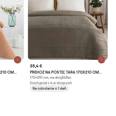
35,4 €
X210 CM
PREHOZ NA POSTEĽ TARA 170X210 CM
170×210 cm, na dvojlôžko
TMAVOBÉŽOVÝ
Dostupné v 4 e-shopoch
Na odoslanie o 1 deň