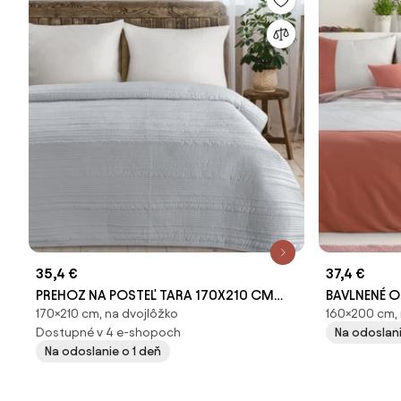
35,4 €
37,4 €
PREHOZ NA POSTEĽ TARA 170X210 CM
BAVLNENÉ O
170×210 cm, na dvojlôžko
160×200 cm, 
STRIEBORNÝ
CM, 2KS 7
Dostupné v 4 e-shopoch
Na odoslani
Na odoslanie o 1 deň