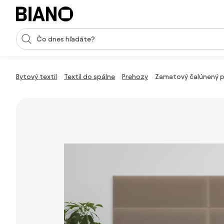
Preskočiť navigáciu, prejsť na obsah
Vstup pre vyhľadávanie
Preskočiť obsah, prejsť na pätu
Bytový textil
Textil do spálne
Prehozy
Zamatový čalúnený p