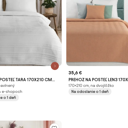
35,6 €
POSTEĽ TARA 170X210 CM
PREHOZ NA POSTEĽ LEN3 170
bavlnený
170×210 cm, na dvojlôžko
TEHLOVÝ
4 e-shopoch
Na odoslanie o 1 deň
e o 1 deň