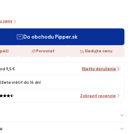
iu ceny
Do obchodu Pipper.sk
 páči
Porovnať
Sledujte cenu
od 9,5 €
Všetky doručenia
žete vrátiť do 14 dní
Zobraziť recenzie
u