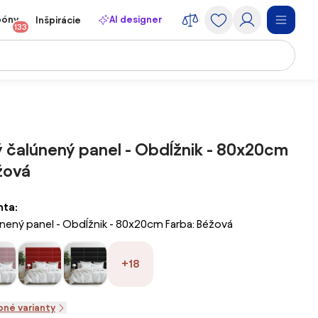
póny
AI designer
Inšpirácie
133
 čalúnený panel - Obdĺžnik - 80x20cm
žová
nta:
nený panel - Obdĺžnik - 80x20cm Farba: Béžová
+18
pné varianty