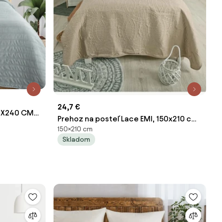
24,7 €
20X240 CM
Prehoz na posteľ Lace EMI, 150x210 cm
150×210 cm
+ 1x obliečka 40x40 cm
Skladom