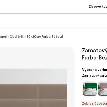
Zľavové ku
anel - Obdĺžnik - 80x20cm Farba: Béžová
Zamatový
Farba: Bé
Vybraná varia
Zamatový čalú
Zobraziť dostu