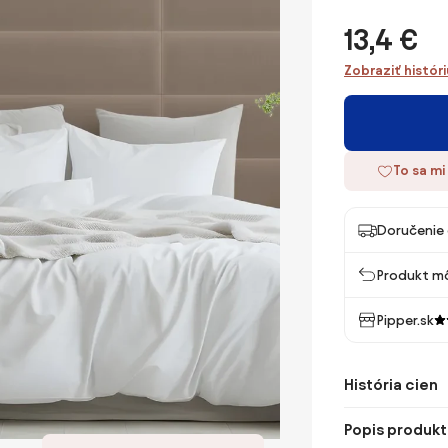
13,4 €
Zobraziť histór
To sa mi
Doručenie 
Produkt mô
Pipper.sk
História cien
Popis produkt