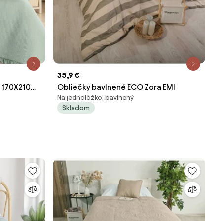
35,9 €
 170X210
Obliečky bavlnené ECO Zora EMI
Na jednolôžko, bavlnený
Skladom