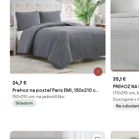
35,1 €
24,7 €
PREHOZ NA 
Prehoz na posteľ Paris EMI, 150x210 cm
170×210 cm, 
BIELY
150×210 cm, na jednolôžko
+ 1x obliečka 40x40 cm
Dostupné v 
Skladom
Na odoslani