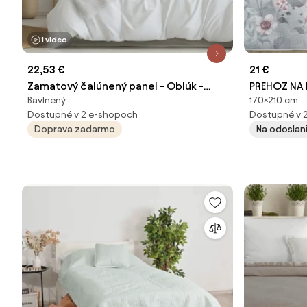
1 video
22,53 €
21 €
Zamatový čalúnený panel - Oblúk -
PREHOZ NA 
Bavlnený
170×210 cm
30x100cm Farba: Ružová
KVETY
Dostupné v 2 e-shopoch
Dostupné v 
Doprava zadarmo
Na odoslani