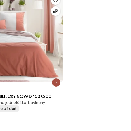
BLIEČKY NOVAD 160X200
na jednolôžko, bavlnený
0X80 CM DVOJFAREBNÉ
e o 1 deň