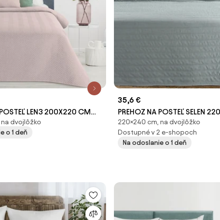
35,6 €
 POSTEĽ LEN3 200X220 CM
PREHOZ NA POSTEĽ SELEN 2
na dvojlôžko
220×240 cm, na dvojlôžko
TYRKYSOVÝ
e o 1 deň
Dostupné v 2 e-shopoch
Na odoslanie o 1 deň