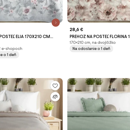
28,6 €
POSTEĽ ELIA 170X210 CM
PREHOZ NA POSTEĽ FLORINA 
170×210 cm, na dvojlôžko
KVETY
2 e-shopoch
Na odoslanie o 1 deň
e o 1 deň