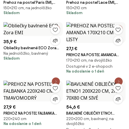
Prehoz na posteľ Paris EMI,
Prehoz na posteľ Lace EMI,
150×210 cm, na jednolôžko
150×210 cm
150x210 cm + 1x obliečka 40x40
150x210 cm + 1x obliečka 40x40
Skladom
Skladom
cm
cm
35,9 €
Obliečky bavlnené ECO Zora
27,1 €
Na jednolôžko, bavlnený
EMI
PREHOZ NA POSTEĽ AMANDA
Skladom
170×210 cm, na dvojlôžko
170X210 CM LISTY
Dostupné v 2 e-shopoch
Na odoslanie o 1 deň
27,9 €
54,6 €
PREHOZ NA POSTEĽ FALBANKA
BAVLNENÉ OBLIEČKY ETNO1
220×240 cm
220×200 cm, bavlnený, na
220X240 CM TMAVOMODRÝ
200X220 CM, 2KS 70X80 CM
Na odoslanie o 1 deň
dvojlôžko
SIVÉ