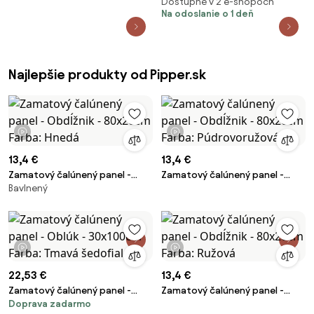
Dostupné v 2 e-shopoch
Na odoslanie o 1 deň
Najlepšie produkty od Pipper.sk
1 video
1 video
13,4 €
13,4 €
Zamatový čalúnený panel -
Zamatový čalúnený panel -
Bavlnený
Obdĺžnik - 80x20cm Farba:
Obdĺžnik - 80x20cm Farba:
Hnedá
Púdrovoružová
1 video
1 video
22,53 €
13,4 €
Zamatový čalúnený panel -
Zamatový čalúnený panel -
Doprava zadarmo
Oblúk - 30x100cm Farba: Tmavá
Obdĺžnik - 80x20cm Farba: