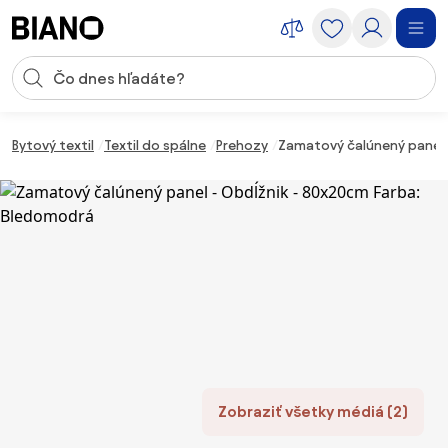
Preskočiť navigáciu, prejsť na obsah
Vstup pre vyhľadávanie
Preskočiť obsah, prejsť na pätu
Bytový textil
Textil do spálne
Prehozy
Zamatový čalúnený panel 
Zobraziť všetky médiá (2)