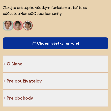
Získajte prístup ku všetkým funkciám a staňte sa
súčasťou Home&Decor komunity.
Chcem všetky funkcie!
O Biane
Pre používateľov
Pre obchody