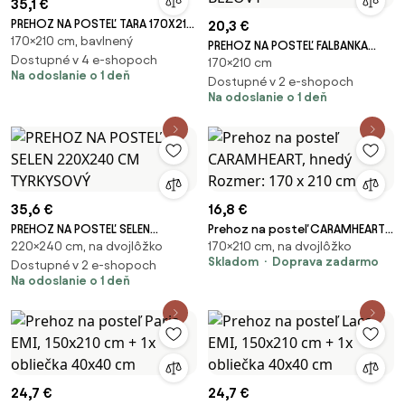
35,1 €
PREHOZ NA POSTEĽ TARA 170X210
20,3 €
170×210 cm, bavlnený
CM BIELY
PREHOZ NA POSTEĽ FALBANKA
Dostupné v 4 e-shopoch
170×210 cm
170X210 CM BÉŽOVÝ
Na odoslanie o 1 deň
Dostupné v 2 e-shopoch
Na odoslanie o 1 deň
35,6 €
16,8 €
PREHOZ NA POSTEĽ SELEN
Prehoz na posteľ CARAMHEART,
220×240 cm, na dvojlôžko
170×210 cm, na dvojlôžko
220X240 CM TYRKYSOVÝ
hnedý Rozmer: 170 x 210 cm
Skladom
Doprava zadarmo
Dostupné v 2 e-shopoch
Na odoslanie o 1 deň
24,7 €
24,7 €