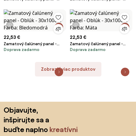
Obdĺžnik - 80x20cm Farba:
Obdĺžnik - 80x20cm Farba:
Mäta
Medovožltá
1 video
1 video
22,53 €
22,53 €
Zamatový čalúnený panel -
Zamatový čalúnený panel -
Doprava zadarmo
Doprava zadarmo
Oblúk - 30x100cm Farba:
Oblúk - 30x100cm Farba: Mäta
Bledomodrá
Zobraziť viac produktov
Preskočiť pätu, prejsť na začiatok stránky
Objavujte,
inšpirujte sa a
buďte naplno
kreatívni