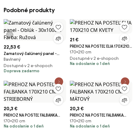
Podobné produkty
1 video
21 €
PREHOZ NA POSTEĽ ELIA 170X210
22,53 €
170×210 cm
CM KVETY
Zamatový čalúnený panel -
Dostupné v 2 e-shopoch
Bavlnený
Oblúk - 30x100cm Farba:
Na odoslanie o 1 deň
Ružová
Dostupné v 2 e-shopoch
Doprava zadarmo
20,3 €
20,3 €
PREHOZ NA POSTEĽ FALBANKA
PREHOZ NA POSTEĽ FALBANKA
170×210 cm
170×210 cm
170X210 CM STRIEBORNÝ
170X210 CM MÄTOVÝ
Na odoslanie o 1 deň
Na odoslanie o 1 deň