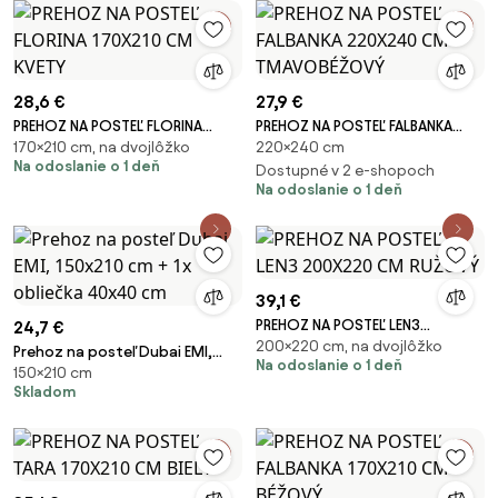
28,6 €
27,9 €
PREHOZ NA POSTEĽ FLORINA
PREHOZ NA POSTEĽ FALBANKA
170×210 cm, na dvojlôžko
220×240 cm
170X210 CM KVETY
220X240 CM TMAVOBÉŽOVÝ
Na odoslanie o 1 deň
Dostupné v 2 e-shopoch
Na odoslanie o 1 deň
39,1 €
PREHOZ NA POSTEĽ LEN3
24,7 €
200×220 cm, na dvojlôžko
200X220 CM RUŽOVÝ
Prehoz na posteľ Dubai EMI,
Na odoslanie o 1 deň
150×210 cm
150x210 cm + 1x obliečka 40x40
Skladom
cm