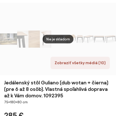
kuchynský stôl
ROZKLADACÍ
200 cm
štýle 
s dreveným
STÔL DO
prírodný kameň
drev
vzhľadom, 70 x
OBÝVAČKY/JEDÁLNE
dosko
70 cm, hnedý |
cm, p
Aosom
drevo
Nie je skladom
Zobraziť všetky médiá (10)
Jedálenský stôl Guliano (dub wotan + čierna)
(pre 6 až 8 osôb). Vlastná spoľahlivá doprava
až k Vám domov. 1092395
Rozmery
75×180×80 cm
285 €