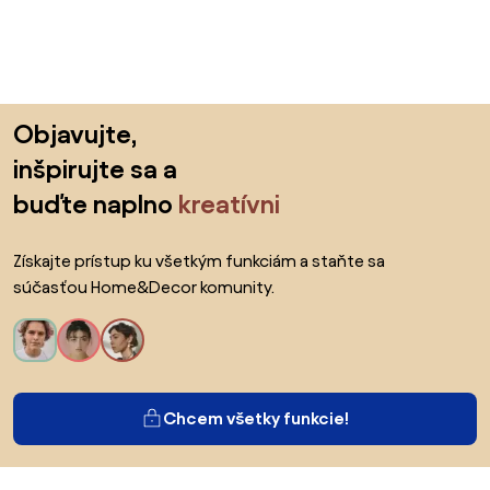
Preskočiť pätu, prejsť na začiatok stránky
Objavujte,
inšpirujte sa a
buďte naplno
kreatívni
Získajte prístup ku všetkým funkciám a staňte sa
súčasťou Home&Decor komunity.
Chcem všetky funkcie!