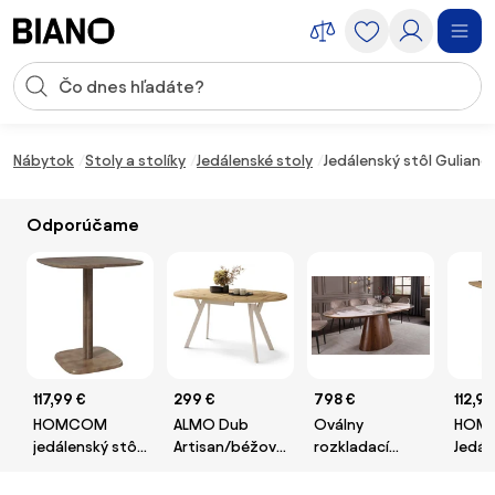
Preskočiť navigáciu, prejsť na obsah
Vstup pre vyhľadávanie
Preskočiť obsah, prejsť na pätu
Nábytok
Stoly a stolíky
Jedálenské stoly
Jedálenský stôl Guliano
Odporúčame
117,99 €
299 €
798 €
112,99
HOMCOM
ALMO Dub
Oválny
HOM
jedálenský stôl
Artisan/béžové
rozkladací
Jedál
pre 4 osoby,
nohy - OKRÚHLY
jedálenský stôl
pre 4
moderný
LOFTOVÝ/INDUSTRIÁLNY
Parthenia 160-
mode