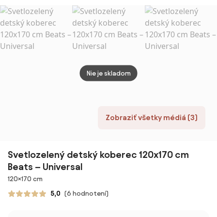
biely / žltý
Nie je skladom
Zobraziť všetky médiá (3)
Svetlozelený detský koberec 120x170 cm
Beats – Universal
Rozmery
120×170 cm
5,0
(6 hodnotení)