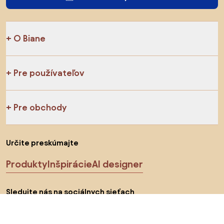
O Biane
Pre používateľov
Pre obchody
Určite preskúmajte
Produkty
Inšpirácie
AI designer
Sledujte nás na sociálnych sieťach