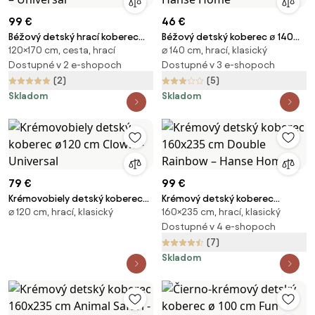
99 €
46 €
Béžový detský hrací koberec
Béžový detský koberec ø 140
120×170 cm, cesta, hrací
⌀ 140 cm, hrací, klasický
120x170 cm Clown – Universal
cm Animal Party – Hanse Home
Dostupné v 2 e-shopoch
Dostupné v 3 e-shopoch
(2)
(5)
Skladom
Skladom
79 €
99 €
Krémovobiely detský koberec
Krémový detský koberec
⌀ 120 cm, hrací, klasický
160×235 cm, hrací, klasický
ø120 cm Clown – Universal
160x235 cm Double Rainbow –
Hanse Home
Dostupné v 4 e-shopoch
(7)
Skladom