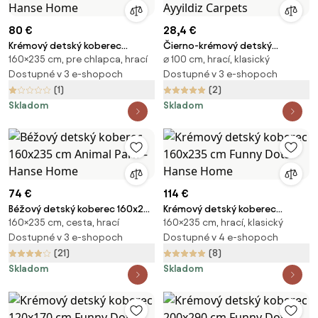
80 €
28,4 €
Krémový detský koberec
Čierno-krémový detský
160×235 cm, pre chlapca, hrací
⌀ 100 cm, hrací, klasický
160x235 cm Animal Safari -
koberec ø 100 cm Fun – Ayyildiz
Hanse Home
Dostupné v 3 e-shopoch
Carpets
Dostupné v 3 e-shopoch
(1)
(2)
Skladom
Skladom
74 €
114 €
Béžový detský koberec 160x235
Krémový detský koberec
160×235 cm, cesta, hrací
160×235 cm, hrací, klasický
cm Animal Park – Hanse Home
160x235 cm Funny Dots – Hanse
Dostupné v 3 e-shopoch
Home
Dostupné v 4 e-shopoch
(21)
(8)
Skladom
Skladom