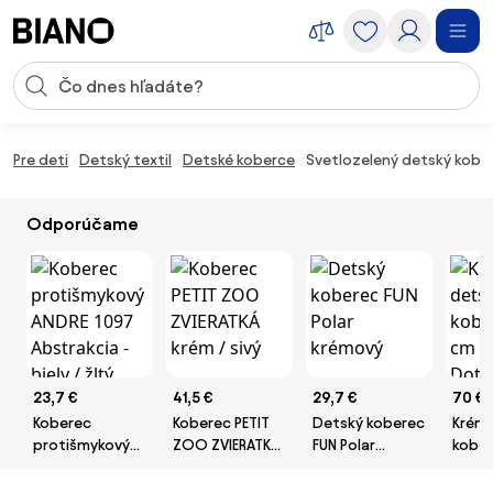
Preskočiť navigáciu, prejsť na obsah
Vstup pre vyhľadávanie
Preskočiť obsah, prejsť na pätu
Pre deti
Detský textil
Detské koberce
Svetlozelený detský kober
Odporúčame
23,7 €
41,5 €
29,7 €
70 €
Koberec
Koberec PETIT
Detský koberec
Krémo
protišmykový
ZOO ZVIERATKÁ
FUN Polar
kober
ANDRE 1097
krém / sivý
krémový
cm Fu
Abstrakcia -
– Ha