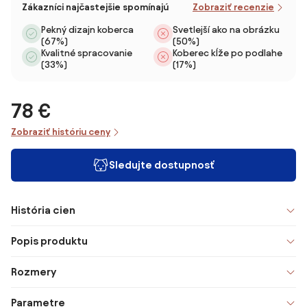
Zákazníci najčastejšie spomínajú
Zobraziť recenzie
Pekný dizajn koberca
Svetlejší ako na obrázku
(67%)
(50%)
Kvalitné spracovanie
Koberec kĺže po podlahe
(33%)
(17%)
78 €
Zobraziť históriu ceny
Sledujte dostupnosť
História cien
Popis produktu
Rozmery
Parametre