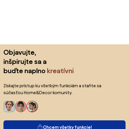
Preskočiť pätu, prejsť na začiatok stránky
Objavujte,
inšpirujte sa a
buďte naplno
kreatívni
Získajte prístup ku všetkým funkciám a staňte sa
súčasťou Home&Decor komunity.
Chcem všetky funkcie!