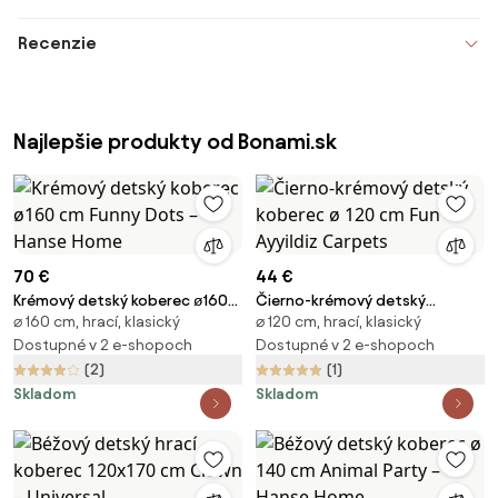
Recenzie
Najlepšie produkty od Bonami.sk
70 €
44 €
Krémový detský koberec ø160
Čierno-krémový detský
⌀ 160 cm, hrací, klasický
⌀ 120 cm, hrací, klasický
cm Funny Dots – Hanse Home
koberec ø 120 cm Fun – Ayyildiz
Dostupné v 2 e-shopoch
Carpets
Dostupné v 2 e-shopoch
(2)
(1)
Skladom
Skladom