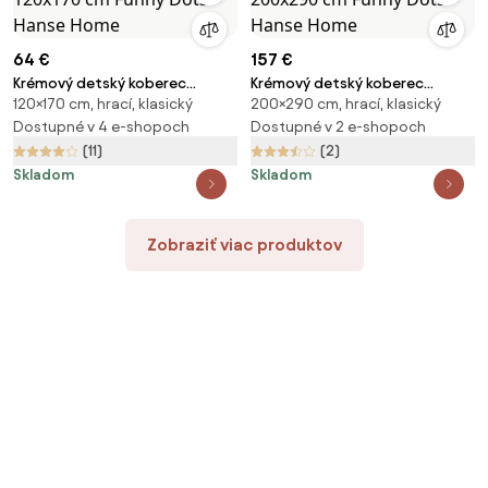
64 €
157 €
Krémový detský koberec
Krémový detský koberec
120×170 cm, hrací, klasický
200×290 cm, hrací, klasický
120x170 cm Funny Dots – Hanse
200x290 cm Funny Dots –
Home
Dostupné v 4 e-shopoch
Hanse Home
Dostupné v 2 e-shopoch
(11)
(2)
Skladom
Skladom
Zobraziť viac produktov