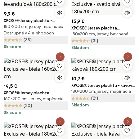
9,9 €
XPOSE® Jersey plachta -
15,9 €
180×200 cm, jersey, mapínacia
levanduľová 180x200 cm
XPOSE® Jersey plachta
Dostupné v 4 e-shopoch
180×200 cm, jersey, bavlnená
Exclusive - svetlo sivá 180x200
(35)
cm
(31)
Skladom
Skladom
10,7 €
XPOSE® Jersey plachta - kávová
14,5 €
180×200 cm, jersey, mapínacia
180x200 cm
XPOSE® Jersey plachta
(21)
160×200 cm, jersey, mapínacia
Exclusive - biela 160x200 cm
Skladom
(20)
Skladom