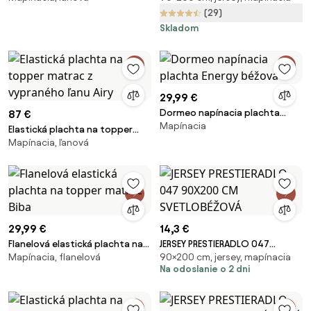
(29)
Skladom
29,99 €
Dormeo napínacia plachta
87 €
Mapínacia
Energy béžová
Elastická plachta na topper
Mapínacia, ľanová
matrac z vypraného ľanu Airy
29,99 €
14,3 €
Flanelová elastická plachta na
JERSEY PRESTIERADLO 047
Mapínacia, flanelová
90×200 cm, jersey, mapínacia
topper matrac Biba
90X200 CM SVETLOBÉŽOVÁ
Na odoslanie o 2 dni