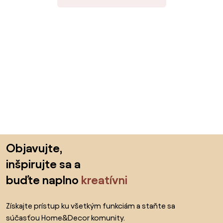
Preskočiť pätu, prejsť na začiatok stránky
Objavujte,
inšpirujte sa a
buďte naplno
kreatívni
Získajte prístup ku všetkým funkciám a staňte sa
súčasťou Home&Decor komunity.