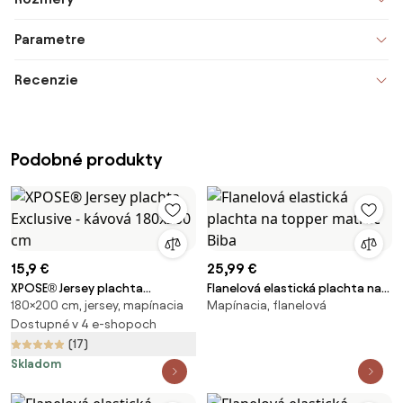
Parametre
Recenzie
Podobné produkty
15,9 €
25,99 €
XPOSE® Jersey plachta
Flanelová elastická plachta na
180×200 cm, jersey, mapínacia
Mapínacia, flanelová
Exclusive - kávová 180x200 cm
topper matrac Biba
Dostupné v 4 e-shopoch
(17)
Skladom