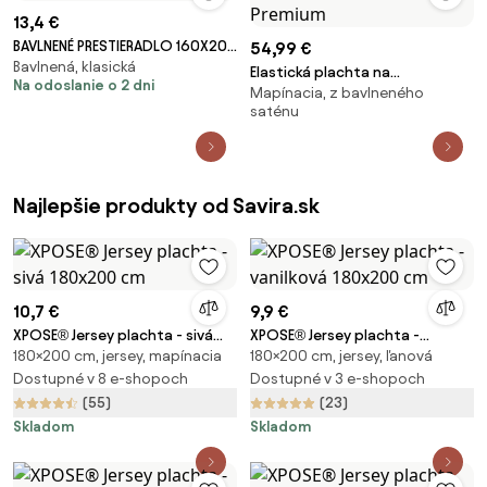
13,4 €
BAVLNENÉ PRESTIERADLO 160X205
54,99 €
Bavlnená, klasická
CM SVETLOBÉŽOVÉ
Elastická plachta na
Na odoslanie o 2 dni
Mapínacia, z bavlneného
kontinentálnu posteľ z
saténu
bavlneného saténu Premium
Najlepšie produkty od Savira.sk
10,7 €
9,9 €
XPOSE® Jersey plachta - sivá
XPOSE® Jersey plachta -
180×200 cm, jersey, mapínacia
180×200 cm, jersey, ľanová
180x200 cm
vanilková 180x200 cm
Dostupné v 8 e-shopoch
Dostupné v 3 e-shopoch
(55)
(23)
Skladom
Skladom