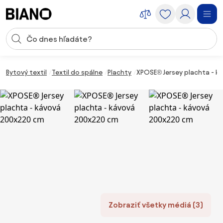
Preskočiť navigáciu, prejsť na obsah
Vstup pre vyhľadávanie
Preskočiť obsah, prejsť na pätu
Bytový textil
Textil do spálne
Plachty
XPOSE® Jersey plachta - 
Zobraziť všetky médiá (3)