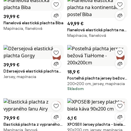
39,99 €
Flanelová elastická plachta Biba
49,99 €
Mapínacia, flanelová
Flanelová elastická plachta na
Mapínacia, flanelová
kontinentálnu posteľ Biba
39,99 €
Džersejová elastická plachta
18,9 €
Jersey, mapínacia
Gorgy
Posteľná plachta jersey bežová
200×200 cm, jersey, mapínacia
TiaHome - 200x200cm
Skladom
79,99 €
6,1 €
Elastická plachta z vypraného
XPOSE® Jersey plachta - biela
Mapínacia, ľanová
90×200 cm, jersey, mapínacia
ľanu Airy
káva 90x200 cm