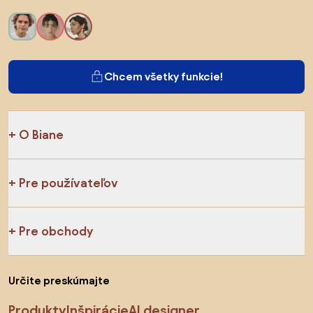
Chcem všetky funkcie!
O Biane
Pre používateľov
Pre obchody
Určite preskúmajte
Produkty
Inšpirácie
AI designer