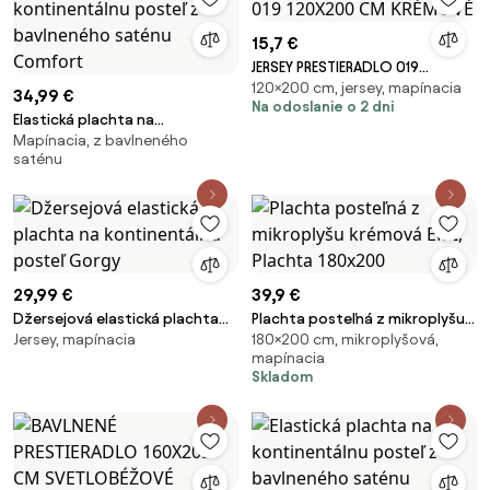
15,7 €
JERSEY PRESTIERADLO 019
120×200 cm, jersey, mapínacia
120X200 CM KRÉMOVÉ
34,99 €
Na odoslanie o 2 dni
Elastická plachta na
Mapínacia, z bavlneného
kontinentálnu posteľ z
saténu
bavlneného saténu Comfort
29,99 €
39,9 €
Džersejová elastická plachta
Plachta posteľná z mikroplyšu
Jersey, mapínacia
180×200 cm, mikroplyšová,
na kontinentálnu posteľ Gorgy
krémová EMI, Plachta 180x200
mapínacia
Skladom