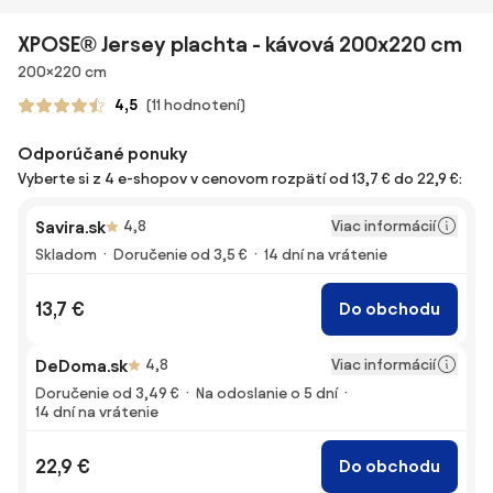
XPOSE® Jersey plachta - kávová 200x220 cm
Rozmery
200×220 cm
4,5
(11 hodnotení)
Odporúčané ponuky
Vyberte si z 4 e-shopov v cenovom rozpätí od 13,7 € do 22,9 €:
Viac informácií
Savira.sk
4,8
Skladom
Doručenie od 3,5 €
14 dní na vrátenie
13,7 €
Do obchodu
Viac informácií
DeDoma.sk
4,8
Doručenie od 3,49 €
Na odoslanie o 5 dní
14 dní na vrátenie
22,9 €
Do obchodu