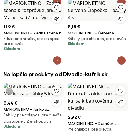
11,9 €
8,15 €
MARIONETINO – Zadná scéna k
MARIONETINO – Červená
Edukačné hračky, pre chlapca,
Bábiky, pre chlapca, pre dievča
rozprávke Janko a Marienka (2
Čiapočka – bábky 4 ks
pre dievča
Skladom
motívy)
Skladom
Najlepšie produkty od Divadlo-kufrik.sk
1 video
8,44 €
MARIONETINO – Janko a
Bábiky, pre chlapca, pre dievča
Marienka – bábky 5 ks
2,92 €
Dostupné v 2 e-shopoch
MARIONETINO – Domček s
Skladom
Pre chlapca, pre dievča,
okienkom – kulisa k bábkovému