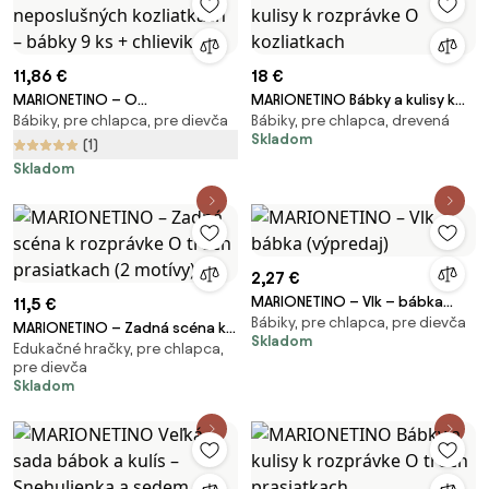
11,86 €
18 €
MARIONETINO – O
MARIONETINO Bábky a kulisy k
Bábiky, pre chlapca, pre dievča
Bábiky, pre chlapca, drevená
neposlušných kozliatkach –
rozprávke O kozliatkach
Skladom
bábky 9 ks + chlievik
(1)
Skladom
2,27 €
MARIONETINO – Vlk – bábka
11,5 €
Bábiky, pre chlapca, pre dievča
(výpredaj)
MARIONETINO – Zadná scéna k
Skladom
Edukačné hračky, pre chlapca,
rozprávke O troch prasiatkach
pre dievča
(2 motívy)
Skladom