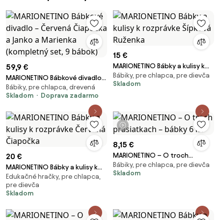
15 €
MARIONETINO Bábky a kulisy k
59,9 €
Bábiky, pre chlapca, pre dievča
rozprávke Šípková Ruženka
MARIONETINO Bábkové divadlo
Skladom
Bábiky, pre chlapca, drevená
– Červená Čiapočka a Janko a
Skladom
Doprava zadarmo
Marienka (kompletný set, 9
bábok)
1 video
8,15 €
MARIONETINO – O troch
20 €
Bábiky, pre chlapca, pre dievča
prasiatkach – bábky 6 ks
MARIONETINO Bábky a kulisy k
Skladom
Edukačné hračky, pre chlapca,
rozprávke Červená Čiapočka
pre dievča
Skladom