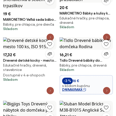
20 €
MARIONETINO Bábky a kulisy k
19 €
Edukačné hračky, pre chlapca,
rozprávke O troch prasiatkach
MARIONETINO Veľká sada bábok
drevená
Bábiky, pre chlapca, pre dievča
a kulís – Snehulienka a sedem
Skladom
Skladom
trpaslíkov
17,32 €
16,21 €
Drevené detské kocky - mesto
Tidlo Drevené bábiky do
Edukačné hračky, drevená,
Bábiky, pre chlapca, drevená
100 ks, ISO 9159
domčeka Rodina
stavebnice
Skladom
Dostupné v 4 e-shopoch
Skladom
-3 %
16 €
s kódom kupónu
DNIMAXMAX