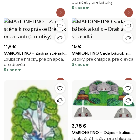
domčeky pre bábiky
divadlu
Skladom
11,9 €
15 €
MARIONETINO – Zadná scéna k
MARIONETINO Sada bábok a
Edukačné hračky, pre chlapca,
Bábiky, pre chlapca, pre dievča
rozprávke Brémski muzikanti (2
kulís – Drak a strašidlá
pre dievča
Skladom
motívy)
Skladom
3,75 €
MARIONETINO – Dúpe – kulisa k
Edukačné hračky, pre chlapca,
bábkovému divadlu