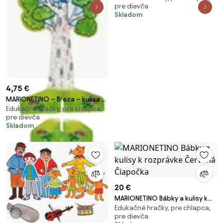
pre dievča
Skladom
4,75 €
MARIONETINO – Breza – kulisa k
Edukačné hračky, pre chlapca,
bábkovému divadlu
pre dievča
Skladom
20 €
MARIONETINO Bábky a kulisy k
Edukačné hračky, pre chlapca,
rozprávke Červená Čiapočka
1 video
pre dievča