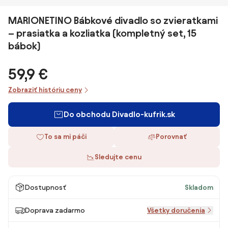
MARIONETINO Bábkové divadlo so zvieratkami
– prasiatka a kozliatka (kompletný set, 15
bábok)
59,9 €
Zobraziť históriu ceny
Do obchodu Divadlo-kufrik.sk
To sa mi páči
Porovnať
Sledujte cenu
Dostupnosť
Skladom
Doprava zadarmo
Všetky doručenia