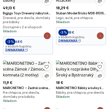
49,13 €
18,29 €
Bigjigs Toys Drevený nábytok
Sluban Model Bricks M38-B1015
Drevená, pre dievča, domčeky
Lego, autá, pre chlapca
do domčeka pre bábiky
Anglické SUV Attacker
pre bábiky
Skladom
Dostupné v 2 e-shopoch
Skladom
-3 %
18 €
s kódom kupónu
DNIMAXMAX
-3 %
48 €
s kódom kupónu
DNIMAXMAX
11,9 €
18 €
MARIONETINO – Zadná scéna
MARIONETINO Bábky a kulisy k
Pre chlapca, pre dievča,
Bábiky, pre chlapca, pre dievča
Zámok / Zámocká komnata (2
rozprávke Dlhý, Široký a
domčeky pre bábiky
Skladom
motívy)
Bystrozraký
Skladom