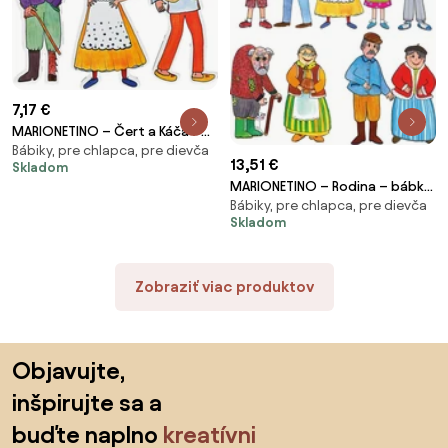
7,17 €
MARIONETINO – Čert a Káča –
Bábiky, pre chlapca, pre dievča
bábky 3 ks
13,51 €
Skladom
MARIONETINO – Rodina – bábky
Bábiky, pre chlapca, pre dievča
9 ks
Skladom
Zobraziť viac produktov
Preskočiť pätu, prejsť na začiatok stránky
Objavujte,
inšpirujte sa a
buďte naplno
kreatívni