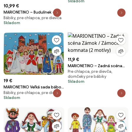
Skladom
10,99 €
MARIONETINO – Budulínek –
Bábiky, pre chlapca, pre dievča
bábky 7 ks
Skladom
11,9 €
MARIONETINO – Zadná scéna
Pre chlapca, pre dievča,
Zámok / Zámocká komnata (2
domčeky pre bábiky
motívy)
19 €
Skladom
MARIONETINO Veľká sada bábok
Bábiky, pre chlapca, pre dievča
a kulís – Kráľovská rozprávka
Skladom