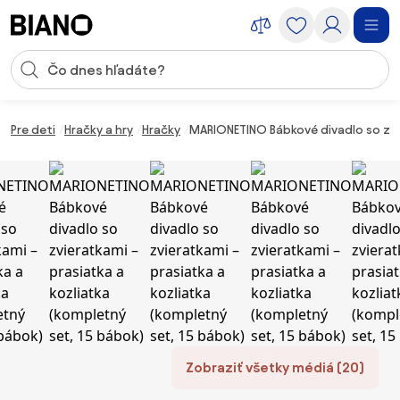
Preskočiť navigáciu, prejsť na obsah
Vstup pre vyhľadávanie
Preskočiť obsah, prejsť na pätu
Pre deti
Hračky a hry
Hračky
MARIONETINO Bábkové divadlo so zvie
Zobraziť všetky médiá (20)