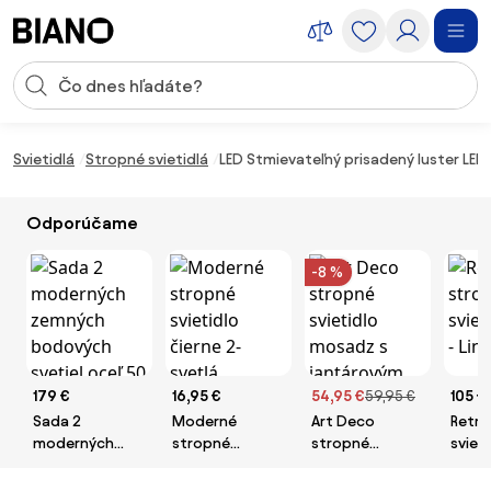
Preskočiť navigáciu, prejsť na obsah
Vstup pre vyhľadávanie
Preskočiť obsah, prejsť na pätu
Svietidlá
Stropné svietidlá
LED Stmievateľný prisadený luster 
Odporúčame
-8 %
179 €
16,95 €
54,95 €
59,95 €
105 €
Sada 2
Moderné
Art Deco
Retro
moderných
stropné
stropné
svieti
zemných
svietidlo čierne
svietidlo
Lina
bodových
2-svetlá
mosadz s