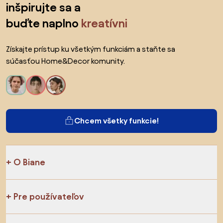
inšpirujte sa a
buďte naplno
kreatívni
Získajte prístup ku všetkým funkciám a staňte sa
súčasťou Home&Decor komunity.
Chcem všetky funkcie!
O Biane
Pre používateľov