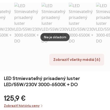
svetiel oceľ 50
nastaviteľné
jantárovým
cm vrátane LED
obdĺžnikové -
sklom - Laura
IP65 - Eline
Jeana
Nie je skladom
Zobraziť všetky médiá (6)
LED Stmievateľný prisadený luster
LED/55W/230V 3000-6500K + DO
125,9 €
Zobraziť históriu ceny