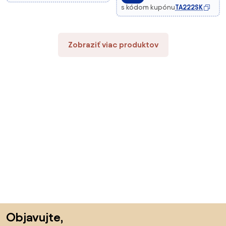
s kódom kupónu
TA222SK
Zobraziť viac produktov
Preskočiť pätu, prejsť na začiatok stránky
Objavujte,