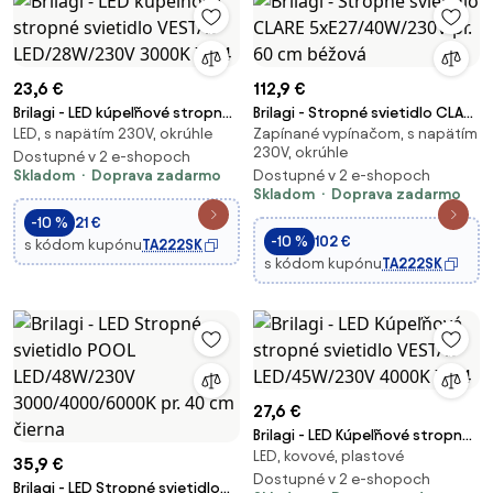
23,6 €
112,9 €
Brilagi - LED kúpeľňové stropné
Brilagi - Stropné svietidlo CLARE
LED, s napätím 230V, okrúhle
Zapínané vypínačom, s napätím
svietidlo VESTAS LED/28W/230V
5xE27/40W/230V pr. 60 cm
230V, okrúhle
3000K IP54
Dostupné v 2 e-shopoch
béžová
Skladom
Doprava zadarmo
Dostupné v 2 e-shopoch
Skladom
Doprava zadarmo
-10 %
21 €
-10 %
102 €
s kódom kupónu
TA222SK
s kódom kupónu
TA222SK
27,6 €
Brilagi - LED Kúpeľňové stropné
LED, kovové, plastové
svietidlo VESTAS LED/45W/230V
35,9 €
4000K IP54
Dostupné v 2 e-shopoch
Brilagi - LED Stropné svietidlo