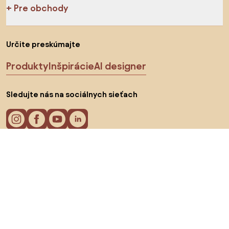
Pre obchody
Určite preskúmajte
Produkty
Inšpirácie
AI designer
Sledujte nás na sociálnych sieťach
Cookies
Zásady ochrany osobných údajov
Podmienky používania
Vyberte krajinu
© 2026 Biano s.r.o.