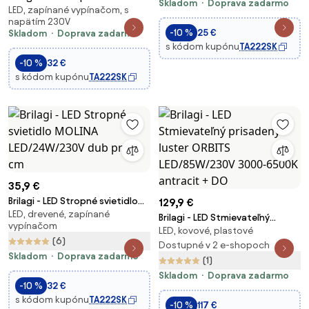
Skladom
Doprava zadarmo
LED, zapínané vypínačom, s
POOL LED/48W/230V
napätím 230V
3000/4000/6000K pr. 40 cm
-10 %
25 €
Skladom
Doprava zadarmo
čierna
s kódom kupónu
TA222SK
-10 %
32 €
s kódom kupónu
TA222SK
35,9 €
Brilagi - LED Stropné svietidlo
129,9 €
LED, drevené, zapínané
MOLINA LED/24W/230V dub pr.
Brilagi - LED Stmievateľný
vypínačom
29 cm
LED, kovové, plastové
prisadený luster ORBITS
(6)
LED/85W/230V 3000-6500K
Dostupné v 2 e-shopoch
Skladom
Doprava zadarmo
antracit + DO
(1)
Skladom
Doprava zadarmo
-10 %
32 €
s kódom kupónu
TA222SK
-10 %
117 €