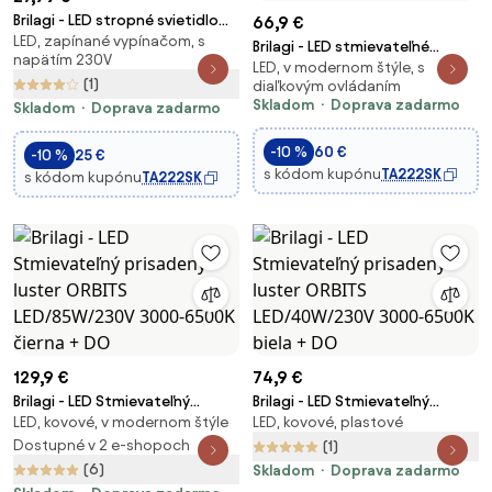
Brilagi - LED stropné svietidlo
66,9 €
LED, zapínané vypínačom, s
POOL LED/36W/230V
Brilagi - LED stmievateľné
napätím 230V
3000/4000/6000K pr. 30 cm
LED, v modernom štýle, s
svietidlo POOL SMART
(1)
biela
diaľkovým ovládaním
LED/60W/230V priemer 50 cm
Skladom
Doprava zadarmo
Skladom
Doprava zadarmo
Wi-Fi Tuya béžové + diaľkové
ovládanie
-10 %
60 €
-10 %
25 €
s kódom kupónu
TA222SK
s kódom kupónu
TA222SK
129,9 €
74,9 €
Brilagi - LED Stmievateľný
Brilagi - LED Stmievateľný
LED, kovové, v modernom štýle
LED, kovové, plastové
prisadený luster ORBITS
prisadený luster ORBITS
LED/85W/230V 3000-6500K
Dostupné v 2 e-shopoch
LED/40W/230V 3000-6500K
(1)
čierna + DO
biela + DO
(6)
Skladom
Doprava zadarmo