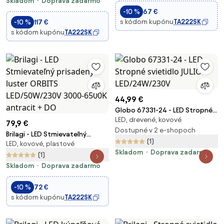
Skladom
Doprava zadarmo
-10 %
67 €
s kódom kupónu
TA222SK
-10 %
117 €
s kódom kupónu
TA222SK
44,99 €
Globo 67331-24 - LED Stropné
LED, drevené, kovové
svietidlo JULIO LED/24W/230V
79,9 €
Dostupné v 2 e-shopoch
Brilagi - LED Stmievateľný
(1)
LED, kovové, plastové
prisadený luster ORBITS
Skladom
Doprava zadarmo
LED/50W/230V 3000-6500K
(1)
antracit + DO
Skladom
Doprava zadarmo
-10 %
72 €
s kódom kupónu
TA222SK