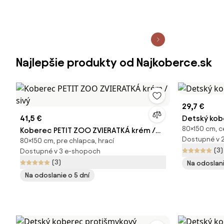
Najlepšie produkty od Najkoberce.sk
29,7 €
41,5 €
Detský kob
80×150 cm, ce
Koberec PETIT ZOO ZVIERATKÁ krém /
Dostupné v 
80×150 cm, pre chlapca, hrací
sivý
(3)
Dostupné v 3 e-shopoch
(3)
Na odoslani
Na odoslanie o 5 dní