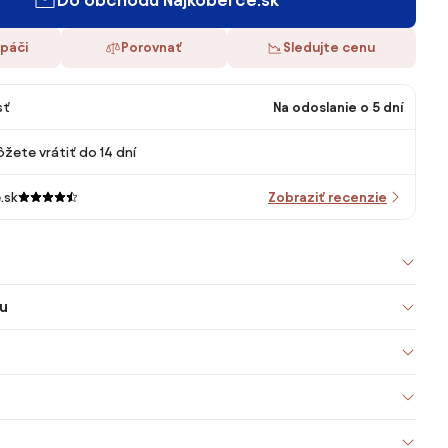
 páči
Porovnať
Sledujte cenu
sť
Na odoslanie o 5 dní
žete vrátiť do 14 dní
.sk
Zobraziť recenzie
u