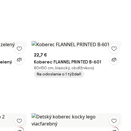
22,7 €
zelený
Koberec FLANNEL PRINTED B-601
80×150 cm, klasický, obdĺžnikový
Na odoslanie o 1 týždeň