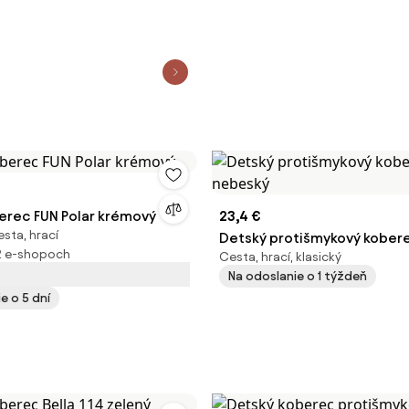
erec FUN Polar krémový
23,4 €
sta, hrací
Detský protišmykový kober
2 e-shopoch
Cesta, hrací, klasický
nebeský
Na odoslanie o 1 týždeň
e o 5 dní