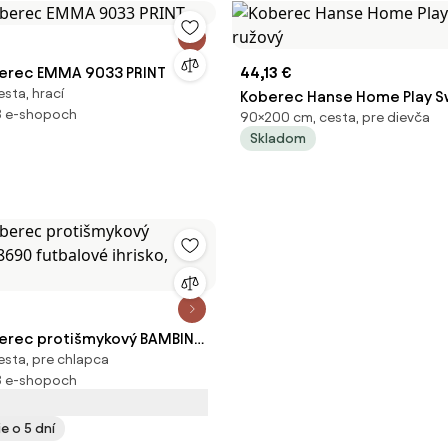
erec EMMA 9033 PRINT
44,13 €
sta, hrací
Koberec Hanse Home Play 
3 e-shopoch
90×200 cm, cesta, pre dievča
ružový
Skladom
erec protišmykový BAMBINO
esta, pre chlapca
lové ihrisko, zelený
3 e-shopoch
e o 5 dní