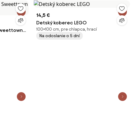
14,5 €
Detský koberec LEGO
100×100 cm, pre chlapca, hrací
Sweettown
Na odoslanie o 5 dní