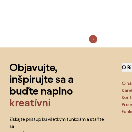
Preskočiť pätu, prejsť na začiatok stránky
Objavujte,
O B
inšpirujte sa a
O ná
buďte naplno
Kari
Kont
kreatívni
Pre 
Funk
Získajte prístup ku všetkým funkciám a staňte
sa