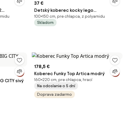
37 €
2
Detský koberec kocky lego
amidu
100×150 cm, pre chlapca, z polyamidu
viacfarebný
Skladom
178,5 €
Koberec Funky Top Artica modrý
160×220 cm, pre chlapca, hrací
G CITY sivý
Na odoslanie o 5 dní
Doprava zadarmo