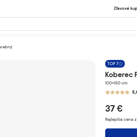
Zľavové ku
arebný
TOP 7
Koberec P
Rozmery
100×150 cm
5,
37 €
Najlepšia cena 