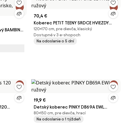
70,4 €
Koberec PETIT TEENY SRDCE HVIEZDY
120×170 cm, pre dievča, klasický
vý BAMBINO
ružový
Dostupné v 3 e-shopoch
lený
Na odoslanie o 5 dní
19,9 €
120
Detský koberec PINKY DB69A EWL
80×150 cm, pre dievča, hrací
ružový
Na odoslanie o 1 týždeň