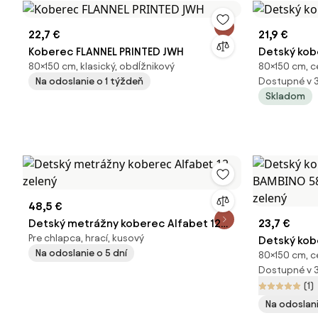
22,7 €
21,9 €
Koberec FLANNEL PRINTED JWH
Detský kob
80×150 cm, klasický, obdĺžnikový
80×150 cm, ce
Na odoslanie o 1 týždeň
Dostupné v 
Skladom
48,5 €
Detský metrážny koberec Alfabet 12
23,7 €
Pre chlapca, hrací, kusový
zelený
Detský kob
Na odoslanie o 5 dní
80×150 cm, c
58690 futba
Dostupné v 
(1)
Na odoslani