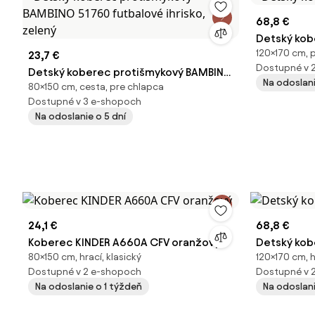
68,8 €
Detský kobe
120×170 cm, p
23,7 €
Dostupné v 
Detský koberec protišmykový BAMBINO
Na odoslani
80×150 cm, cesta, pre chlapca
51760 futbalové ihrisko, zelený
Dostupné v 3 e-shopoch
Na odoslanie o 5 dní
24,1 €
68,8 €
Koberec KINDER A660A CFV oranžový
Detský kobe
80×150 cm, hrací, klasický
120×170 cm, h
Dostupné v 2 e-shopoch
Dostupné v 
Na odoslanie o 1 týždeň
Na odoslani