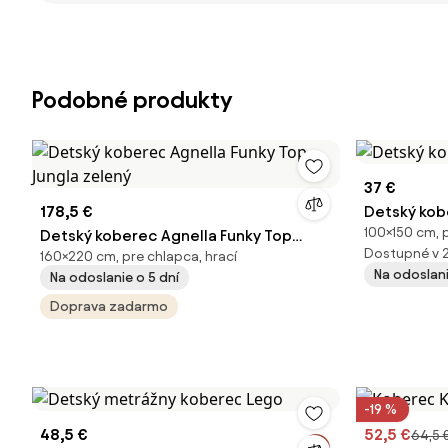
Podobné produkty
37 €
178,5 €
Detský kobe
100×150 cm, p
Detský koberec Agnella Funky Top
Dostupné v 
160×220 cm, pre chlapca, hrací
Jungla zelený
Na odoslani
Na odoslanie o 5 dní
Doprava zadarmo
-19 %
48,5 €
52,5 €
64,5 