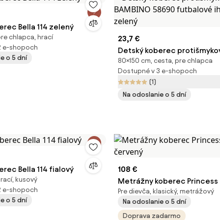
rec Bella 114 zelený
re chlapca, hrací
23,7 €
2 e-shopoch
Detský koberec protišmyko
e o 5 dní
80×150 cm, cesta, pre chlapca
58690 futbalové ihrisko, ze
Dostupné v 3 e-shopoch
(1)
Na odoslanie o 5 dní
rec Bella 114 fialový
108 €
rací, kusový
Metrážny koberec Princess 
2 e-shopoch
Pre dievča, klasický, metrážový
červený
e o 5 dní
Na odoslanie o 5 dní
Doprava zadarmo