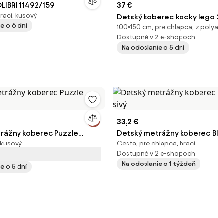
LIBRI 11492/159
37 €
rací, kusový
Detský koberec kocky lego 
e o 6 dní
100×150 cm, pre chlapca, z poly
viacfarebný
Dostupné v 2 e-shopoch
Na odoslanie o 5 dní
33,2 €
rážny koberec Puzzle
Detský metrážny koberec BI
 kusový
Cesta, pre chlapca, hrací
ý
Dostupné v 2 e-shopoch
Na odoslanie o 1 týždeň
e o 5 dní