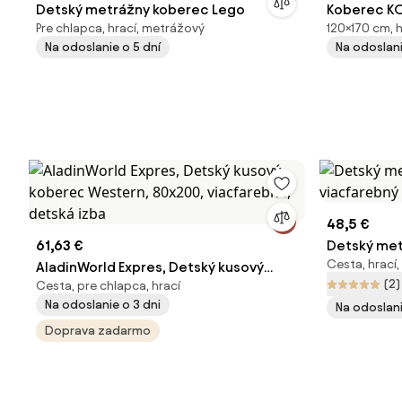
Detský metrážny koberec Lego
Koberec KO
Pre chlapca, hrací, metrážový
120×170 cm, h
Na odoslanie o 5 dní
Na odoslani
48,5 €
61,63 €
Detský met
Cesta, hrací,
AladinWorld Expres, Detský kusový
viacfarebn
(2)
Cesta, pre chlapca, hrací
koberec Western, 80x200,
Na odoslanie o 3 dni
Na odoslani
viacfarebná, detská izba
Doprava zadarmo