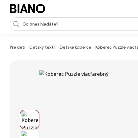
Preskočiť navigáciu, prejsť na obsah
Vstup pre vyhľadávanie
Preskočiť obsah, prejsť na pätu
Pre deti
Detský textil
Detské koberce
Koberec Puzzle viacf