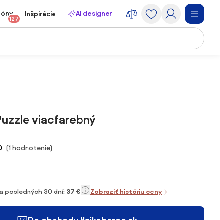
póny
AI designer
Inšpirácie
127
uzzle viacfarebný
0
(1 hodnotenie)
za posledných 30 dní:
37 €
Zobraziť históriu ceny
Do obchodu Najkoberce.sk