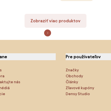
Zobraziť viac produktov
iane
Pre používateľov
s
Značky
éra
Obchody
aktujte nás
Články
médiá
Zľavové kupóny
cie
Densy Studio