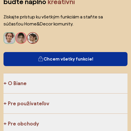
buďte naplno
kreatívni
Získajte prístup ku všetkým funkciám a staňte sa
súčasťou Home&Decor komunity.
Chcem všetky funkcie!
O Biane
Pre používateľov
Pre obchody