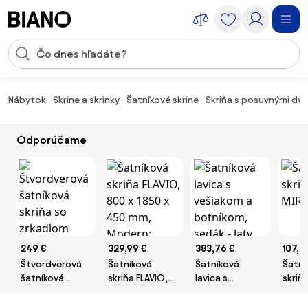
Preskočiť navigáciu, prejsť na obsah
Vstup pre vyhľadávanie
Preskočiť obsah, prejsť na pätu
Nábytok
Skrine a skrinky
Šatníkové skrine
Skriňa s posuvnými dv
Odporúčame
249 €
329,99 €
383,76 €
107,4
Štvordverová
Šatníková
Šatníková
Šatní
šatníková
skriňa FLAVIO,
lavica s
skriň
skriňa so
800 x 1850 x
vešiakom a
II
zrkadlom
450 mm,
botníkom,