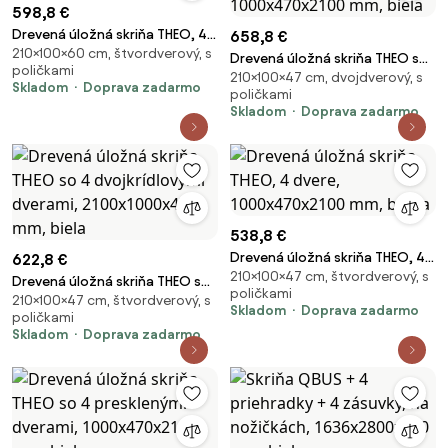
598,8 €
Drevená úložná skriňa THEO, 4
658,8 €
210×100×60 cm, štvordverový, s
dvere, 1000x600x2100 mm,
Drevená úložná skriňa THEO s
poličkami
biela
210×100×47 cm, dvojdverový, s
veľkými presklenými dverami,
Skladom
Doprava zadarmo
poličkami
1000x470x2100 mm, biela
Skladom
Doprava zadarmo
538,8 €
Drevená úložná skriňa THEO, 4
622,8 €
210×100×47 cm, štvordverový, s
dvere, 1000x470x2100 mm,
Drevená úložná skriňa THEO so
poličkami
breza
210×100×47 cm, štvordverový, s
4 dvojkrídlovými dverami,
Skladom
Doprava zadarmo
poličkami
2100x1000x470 mm, biela
Skladom
Doprava zadarmo