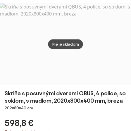
Rivalda - dub
Modern:
sedák - laty,
sonoma
červený farba
dĺžka 1500 mm,
modrá
Nie je skladom
Skriňa s posuvnými dverami QBUS, 4 police, so
soklom, s madlom, 2020x800x400 mm, breza
Rozmery
202×80×40 cm
598,8 €