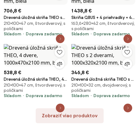
706,8 €
1 438,8 €
Drevená úložná skriňa THEO so
Skriňa QBUS + 4 priehradky + 4
210×100×47 cm, štvordverový, s
163,6×280×42 cm, štvordverový,
4 presklenými dverami,
zásuvky, na nožičkách,
poličkami
s poličkami
1000x470x2100 mm, biela
1636x2800x420 mm, biela
Skladom
Doprava zadarmo
Skladom
Doprava zadarmo
538,8 €
346,8 €
Drevená úložná skriňa THEO, 4
Drevená úložná skriňa THEO s 2
210×100×47 cm, štvordverový, s
210×100×32 cm, dvojdverový, s
dvere, 1000x470x2100 mm,
dverami, 1000x320x2100 mm,
poličkami
poličkami
biela
biela
Skladom
Doprava zadarmo
Skladom
Doprava zadarmo
Zobraziť viac produktov