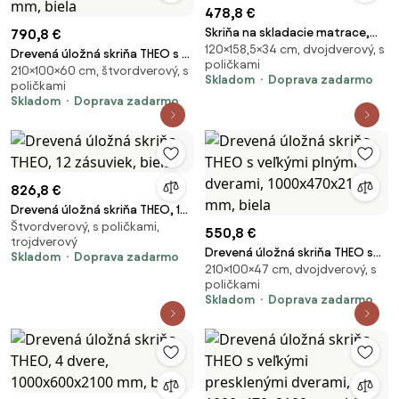
478,8 €
Skriňa na skladacie matrace,
790,8 €
120×158,5×34 cm, dvojdverový, s
1585x1200x340 mm, biela
Drevená úložná skriňa THEO s 2
poličkami
210×100×60 cm, štvordverový, s
presklenými dverami,
Skladom
Doprava zadarmo
poličkami
1000x600x2100 mm, biela
Skladom
Doprava zadarmo
826,8 €
Drevená úložná skriňa THEO, 12
Štvordverový, s poličkami,
zásuviek, biela
550,8 €
trojdverový
Drevená úložná skriňa THEO s
Skladom
Doprava zadarmo
210×100×47 cm, dvojdverový, s
veľkými plnými dverami,
poličkami
1000x470x2100 mm, biela
Skladom
Doprava zadarmo