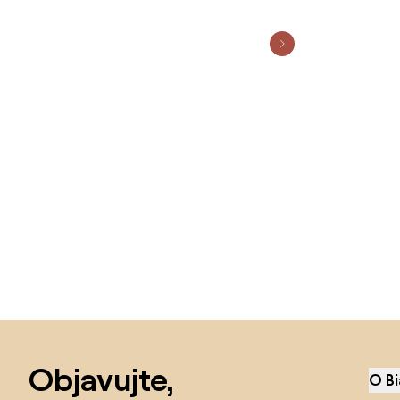
Preskočiť pätu, prejsť na začiatok stránky
Objavujte,
O B