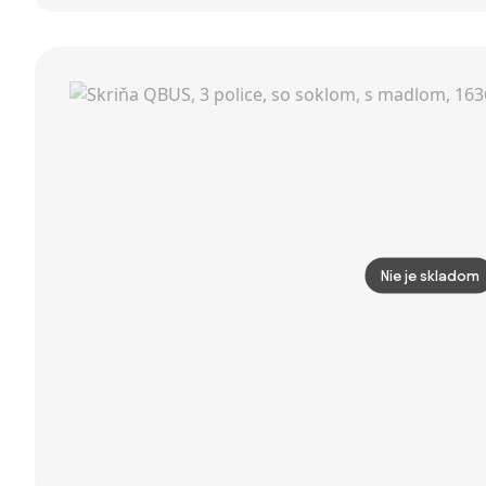
BLOCK, 4×
vešiakom a
II
dvere, 1600 ×
botníkom,
400 × 1748 mm,
sedák - laty,
biela
dĺžka 1500 mm,
modrá
Nie je skladom