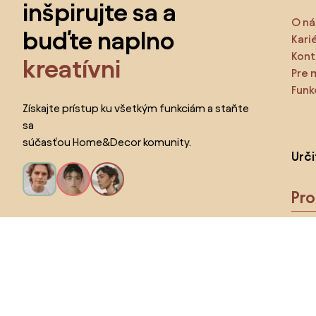
inšpirujte sa a
O ná
buďte naplno
Kari
Kont
kreatívni
Pre 
Funk
Získajte prístup ku všetkým funkciám a staňte
sa
súčasťou Home&Decor komunity.
Urč
Pr
Chcem všetky funkcie!