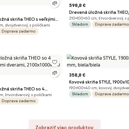
598,8 €
Drevená úložná skriňa THEO,
210×100×60 cm, štvordverový, s 
ožná skriňa THEO s veľkými
1000x600x2100 mm, biela
Skladom
Doprava zadarmo
m, dvojdverový, s poličkami
i dverami, 1000x470x2100
Doprava zadarmo
358,8 €
Kovová skriňa STYLE, 1900x
190×100×40 cm, kovový, dvojdve
ožná skriňa THEO so 4
mm, biela/biela
Skladom
Doprava zadarmo
m, štvordverový, s poličkami
vými dverami,
Doprava zadarmo
470 mm, biela
Zobraziť viac produktov