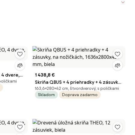
 4 dvere,
1 438,8 €
poličkami
Skriňa QBUS + 4 priehradky + 4 zásuvky,
163,6×280×42 cm, štvordverový, s poličkami
na nožičkách, 1636x2800x420 mm,
Skladom
Doprava zadarmo
biela