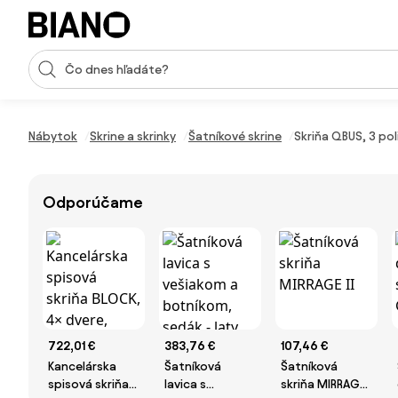
Preskočiť navigáciu, prejsť na obsah
Vstup pre vyhľadávanie
Preskočiť obsah, prejsť na pätu
Nábytok
Skrine a skrinky
Šatníkové skrine
Skriňa QBUS, 3 po
Odporúčame
722,01 €
383,76 €
107,46 €
Kancelárska
Šatníková
Šatníková
spisová skriňa
lavica s
skriňa MIRRAGE