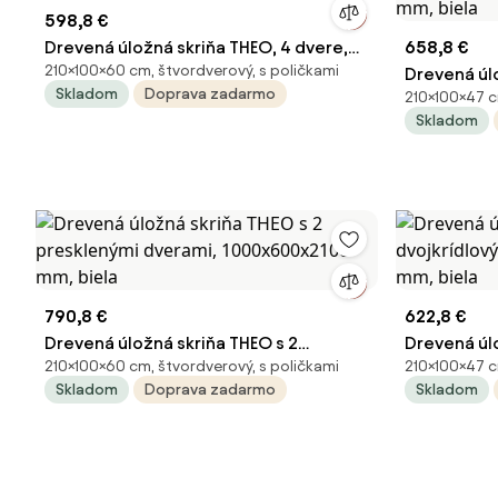
598,8 €
Drevená úložná skriňa THEO, 4 dvere,
658,8 €
210×100×60 cm, štvordverový, s poličkami
1000x600x2100 mm, breza
Drevená úl
Skladom
Doprava zadarmo
210×100×47 c
preskleným
Skladom
mm, biela
790,8 €
622,8 €
Drevená úložná skriňa THEO s 2
Drevená úl
210×100×60 cm, štvordverový, s poličkami
210×100×47 c
presklenými dverami, 1000x600x2100
dvojkrídlo
Skladom
Doprava zadarmo
Skladom
mm, biela
2100x1000x