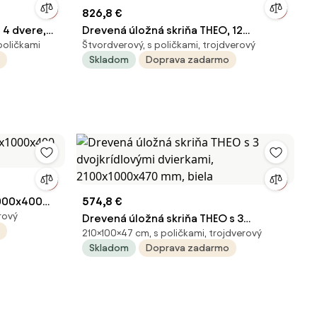
826,8 €
 4 dvere,
Drevená úložná skriňa THEO, 12
poličkami
Štvordverový, s poličkami, trojdverový
zásuviek, biela
Skladom
Doprava zadarmo
1000x400
574,8 €
rový
Drevená úložná skriňa THEO s 3
210×100×47 cm, s poličkami, trojdverový
dvojkrídlovými dvierkami,
Skladom
Doprava zadarmo
2100x1000x470 mm, biela