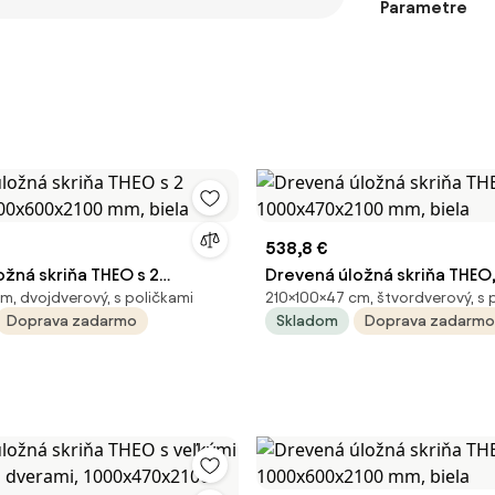
Parametre
538,8 €
žná skriňa THEO s 2
Drevená úložná skriňa THEO,
m, dvojdverový, s poličkami
210×100×47 cm, štvordverový, s 
000x600x2100 mm, biela
1000x470x2100 mm, biela
Doprava zadarmo
Skladom
Doprava zadarmo