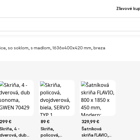
Zľavové ku
lice, so soklom, s madlom, 1636x400x420 mm, breza
299 €
89 €
329,99 €
Skriňa, 4 -
Skriňa,
Šatníková
dverová, dub
policová,
skriňa FLAVIO,