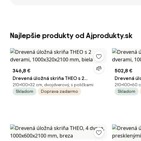
Najlepšie produkty od Ajprodukty.sk
346,8 €
502,8 €
Drevená úložná skriňa THEO s 2
Drevená úlo
210×100×32 cm, dvojdverový, s poličkami
210×100×60 c
dverami, 1000x320x2100 mm, biela
dverami, 1
Skladom
Doprava zadarmo
Skladom