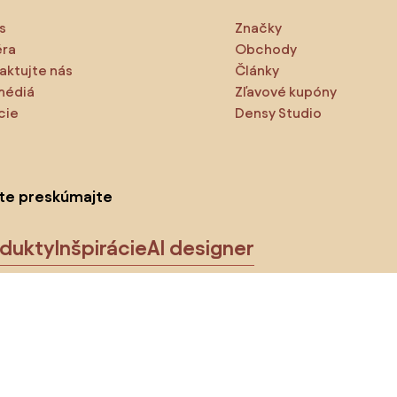
s
Značky
éra
Obchody
aktujte nás
Články
médiá
Zľavové kupóny
cie
Densy Studio
ite preskúmajte
odukty
Inšpirácie
AI designer