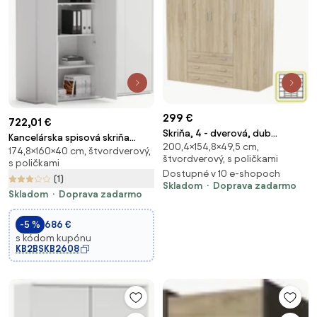
299 €
722,01 €
Skriňa, 4 - dverová, dub
Kancelárska spisová skriňa
200,4×154,8×49,5 cm,
sonoma, GWEN 70429
174,8×160×40 cm, štvordverový,
BLOCK, 4× dvere, 1600 × 400 ×
štvordverový, s poličkami
s poličkami
1748 mm, biela
Dostupné v 10 e-shopoch
(1)
Skladom
Doprava zadarmo
Skladom
Doprava zadarmo
-5 %
686 €
s kódom kupónu
KB2BSKB2608