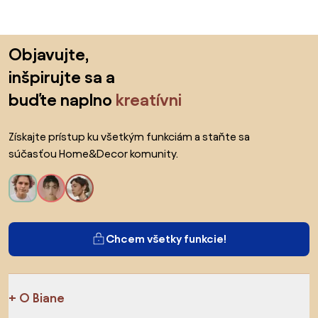
Preskočiť pätu, prejsť na začiatok stránky
Objavujte,
inšpirujte sa a
buďte naplno
kreatívni
Získajte prístup ku všetkým funkciám a staňte sa
súčasťou Home&Decor komunity.
Chcem všetky funkcie!
O Biane