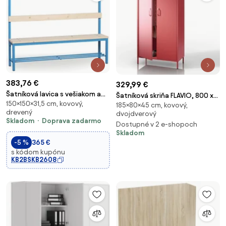
383,76 €
329,99 €
Šatníková lavica s vešiakom a
Šatníková skriňa FLAVIO, 800 x
150×150×31,5 cm, kovový,
botníkom, sedák - laty, dĺžka
185×80×45 cm, kovový,
1850 x 450 mm, Modern:
drevený
dvojdverový
1500 mm, modrá
červený farba
Skladom
Doprava zadarmo
Dostupné v 2 e-shopoch
Skladom
-5 %
365 €
s kódom kupónu
KB2BSKB2608