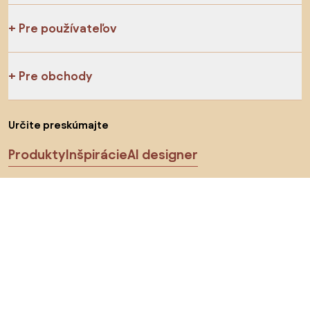
Pre používateľov
Pre obchody
Určite preskúmajte
Produkty
Inšpirácie
AI designer
Sledujte nás na sociálnych sieťach
Cookies
Zásady ochrany osobných údajov