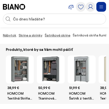
Preskočiť navigáciu, prejsť na obsah
Vstup pre vyhľadávanie
Preskočiť obsah, prejsť na pätu
Nábytok
Skrine a skrinky
Šatníkové skrine
Šatníková skriňa Rumba,
Produkty, ktoré by sa Vám mohli páčiť
38,99 €
50,99 €
51,99 €
38,99
HOMCOM
HOMCOM
HOMCOM
HOM
Textilná Skriňa s
Tkaninová
Šatník z textílie
Texti
6 Poličkami a
skriňa s
s 5
so 6 
Rúrou na
šuplíkmi, tyčou
oddeleniami,
Rúrou