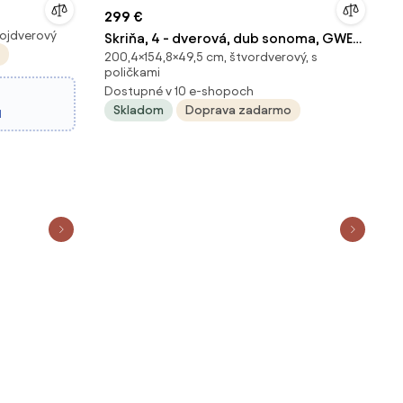
299 €
vojdverový
Skriňa, 4 - dverová, dub sonoma, GWEN
200,4×154,8×49,5 cm, štvordverový, s
70429
poličkami
Dostupné v 10 e-shopoch
Skladom
Doprava zadarmo