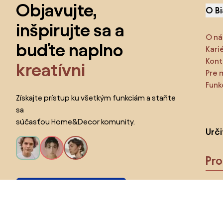
Objavujte,
O B
inšpirujte sa a
O ná
buďte naplno
Kari
Kont
kreatívni
Pre 
Funk
Získajte prístup ku všetkým funkciám a staňte
sa
súčasťou Home&Decor komunity.
Urč
Pr
Chcem všetky funkcie!