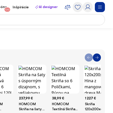
póny
AI designer
Inšpirácie
133
237,99 €
38,99 €
1 227 €
M
HOMCOM
HOMCOM
Skriňa
Skriňa na šaty s
Textilná Skriňa
120x200x60