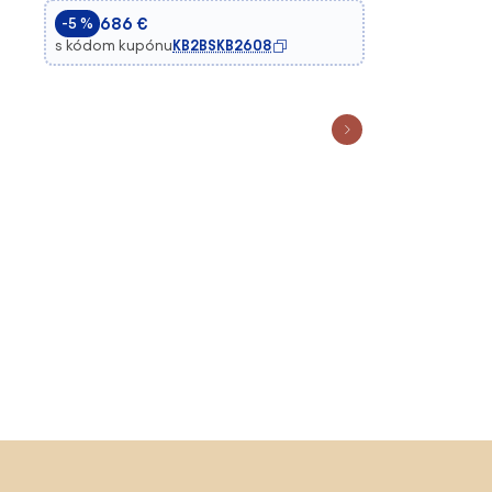
686 €
-5 %
s kódom kupónu
KB2BSKB2608
Preskočiť pätu, prejsť na začiatok stránky