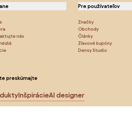
iane
Pre používateľov
s
Značky
éra
Obchody
aktujte nás
Články
médiá
Zľavové kupóny
cie
Densy Studio
ite preskúmajte
odukty
Inšpirácie
AI designer