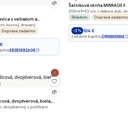
Šatníková skriňa MIRRAGE II
200×49×53 cm, v dekore dub, d
Skladom
Doprava zadarmo
avica s vešiakom a
 cm, kovový, drevený
edák - laty, dĺžka 1500 mm,
104 €
-3 %
Doprava zadarmo
s kódom kupónu
DNIMAXMAX
 €
upónu
KB2BSKB2608
icová, dvojdverová, biela,
, dvojdverový, s poličkami