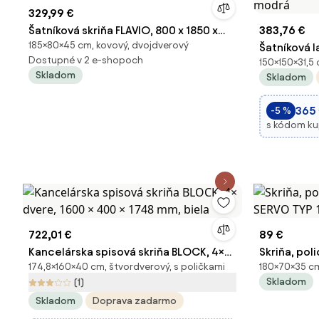
329,99 €
Šatníková skriňa FLAVIO, 800 x 1850 x
383,76 €
185×80×45 cm, kovový, dvojdverový
450 mm, Modern: červený farba
Šatníková l
Dostupné v 2 e-shopoch
150×150×31,5
botníkom, s
Skladom
Skladom
modrá
365
-5 %
s kódom k
722,01 €
89 €
Kancelárska spisová skriňa BLOCK, 4×
Skriňa, pol
174,8×160×40 cm, štvordverový, s poličkami
180×70×35 cm
dvere, 1600 × 400 × 1748 mm, biela
SERVO TYP 1
Skladom
(1)
Skladom
Doprava zadarmo