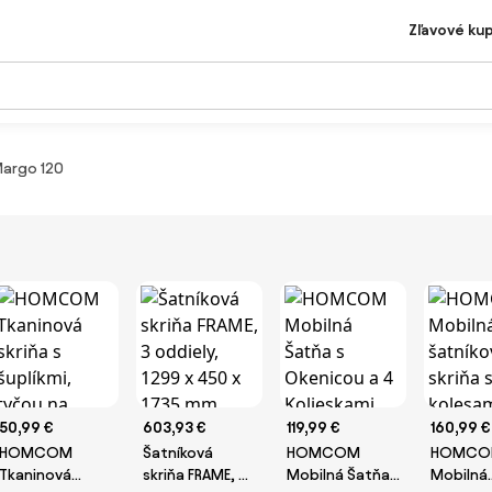
Zľavové ku
Margo 120
50,99 €
603,93 €
119,99 €
160,99 €
HOMCOM
Šatníková
HOMCOM
HOMCO
Tkaninová
skriňa FRAME, 3
Mobilná Šatňa
Mobilná