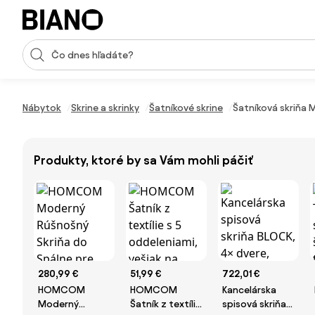
Preskočiť navigáciu, prejsť na obsah
Vstup pre vyhľadávanie
Preskočiť obsah, prejsť na pätu
Nábytok
Skrine a skrinky
Šatníkové skrine
Šatníková skriňa 
Produkty, ktoré by sa Vám mohli páčiť
280,99 €
51,99 €
722,01 €
HOMCOM
HOMCOM
Kancelárska
Moderný
Šatník z textílie
spisová skriňa