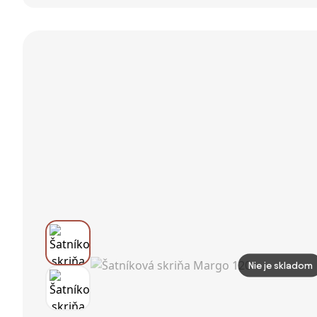
Rúšnošný Skriňa
s 5
BLOCK, 4×
do Spálne pre
oddeleniami,
dvere, 1600 ×
Dospelých s 3
vešiak na šaty,
400 × 1748 mm,
Zásuvkami a
skladací
dub prírodný
Závesnou
textilný šatník s
Tyčou, Rozmery
krídlovými
80Š x 50H x
dverami do
180V cm, Hnedá
spálne a šatne,
| Aosom
150 x 45 x 175
cm, Svetlosi
Nie je skladom