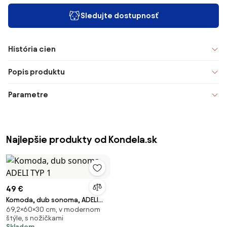
Sledujte dostupnosť
História cien
Popis produktu
Parametre
Najlepšie produkty od Kondela.sk
49 €
Komoda, dub sonoma, ADELI
69,2×60×30 cm, v modernom
TYP 1
štýle, s nožičkami
Skladom