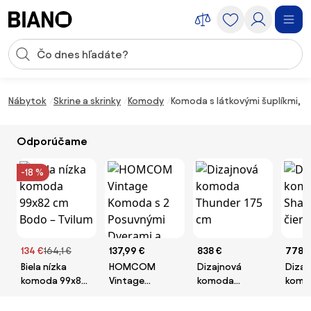
Preskočiť navigáciu, prejsť na obsah
Vstup pre vyhľadávanie
Preskočiť obsah, prejsť na pätu
Nábytok
Skrine a skrinky
Komody
Komoda s látkovými šuplíkmi, 
Odporúčame
-18 %
134 €
164,1 €
137,99 €
838 €
778 
Biela nízka
HOMCOM
Dizajnová
Dizaj
komoda 99x82
Vintage
komoda
komo
cm Bodo –
Komoda s 2
Thunder 175 cm
177 c
Tvilum
Posuvnými
mang