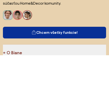
súčasťou Home&Decor komunity.
Chcem všetky funkcie!
O Biane
Pre používateľov
Pre obchody
Určite preskúmajte