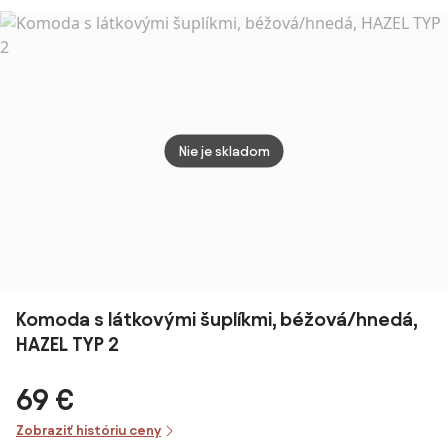
Dverami a
Priestorom pre
Obývaciu Izbu,
Kuchyňu,
Jedáleň
90x40x75 cm
Dub | Aosom
Nie je skladom
Komoda s látkovými šuplíkmi, béžová/hnedá,
HAZEL TYP 2
69 €
Zobraziť históriu ceny