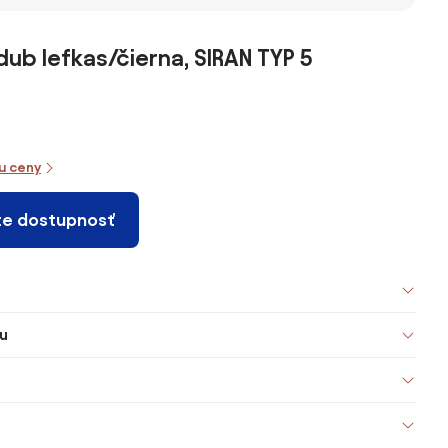
 –
ub lefkas/čierna, SIRAN TYP 5
iu ceny
te dostupnosť
u