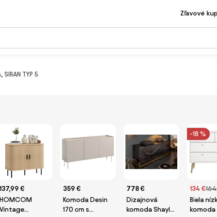
Zľavové ku
, SIRAN TYP 5
-18 %
137,99 €
359 €
778 €
134 €
164,
HOMCOM
Komoda Desin
Dizajnová
Biela níz
Vintage
170 cm s
komoda Shayla
komoda 