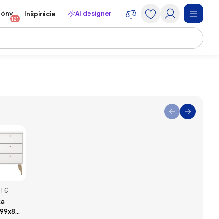
póny
AI designer
Inšpirácie
121
1 €
ka
99x82