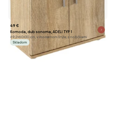
49 €
Komoda, dub sonoma, ADELI TYP 1
69,2×60×30 cm, v modernom štýle, s nožičkami
Skladom