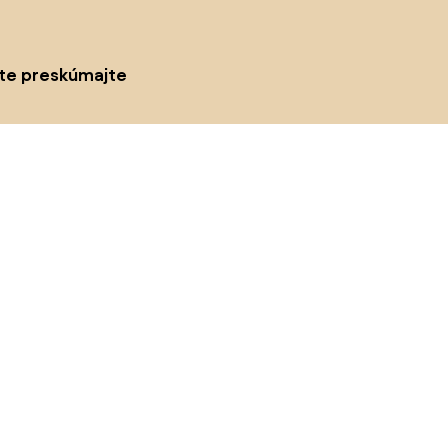
ite preskúmajte
odukty
Inšpirácie
AI designer