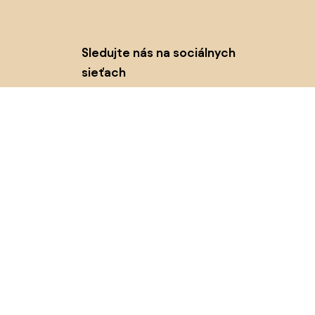
Sledujte nás na sociálnych
sieťach
Cookies
Zásady ochrany osobných údajov
Podmienky používania
© 2026 Biano s.r.o.