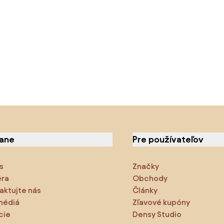
iane
Pre používateľov
s
Značky
éra
Obchody
aktujte nás
Články
médiá
Zľavové kupóny
cie
Densy Studio