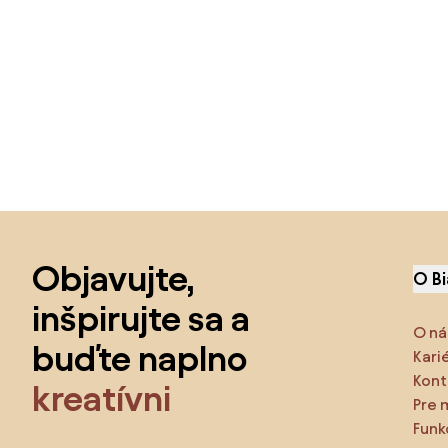
Preskočiť pätu, prejsť na začiatok stránky
Objavujte,
O B
inšpirujte sa a
O ná
buďte naplno
Kari
Kont
kreatívni
Pre 
Funk