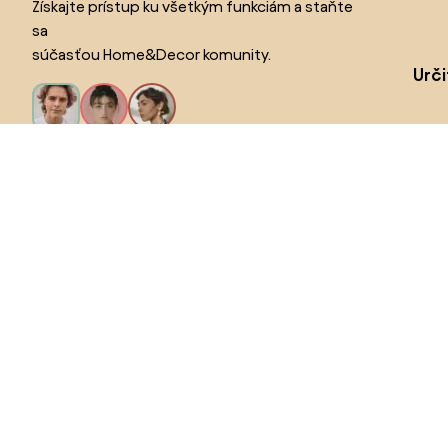
Získajte prístup ku všetkým funkciám a staňte
sa
súčasťou Home&Decor komunity.
Urč
Pr
Chcem všetky funkcie!
Vyberte krajinu