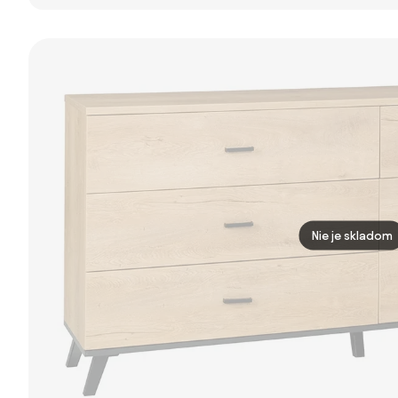
komoda BLOCK,
82x80x38 cm
Thunder 175 cm
1600 × 400 ×
Madrid – Tvilum
710 mm, 4×
dvere, dub
prírodný
Nie je skladom