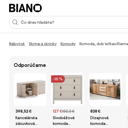
Preskočiť navigáciu, prejsť na obsah
Vstup pre vyhľadávanie
Preskočiť obsah, prejsť na pätu
Nábytok
Skrine a skrinky
Komody
Komoda, dub lefkas/čierna
Odporúčame
-16 %
398,52 €
127 €
150,5 €
838 €
Kancelárska
Sivobéžová
Dizajnová
zásuvková
komoda
komoda