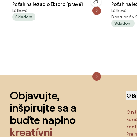
Poťah na ležadlo Ektorp (pravé)
Poťah na le
Látková
Látková
Skladom
Dostupné v 
Skladom
Preskočiť pätu, prejsť na začiatok stránky
Objavujte,
O B
inšpirujte sa a
O ná
buďte naplno
Kari
Kont
kreatívni
Pre 