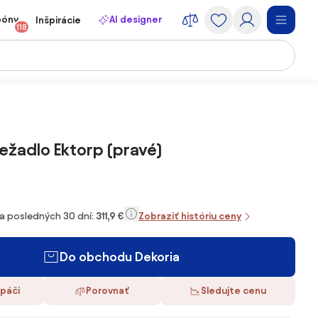
póny
AI designer
Inšpirácie
118
ležadlo Ektorp (pravé)
za posledných 30 dní:
311,9 €
Zobraziť históriu ceny
Do obchodu Dekoria
 páči
Porovnať
Sledujte cenu