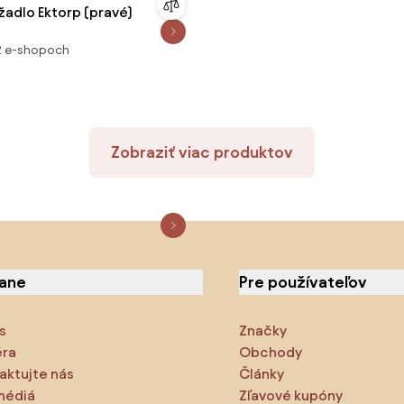
žadlo Ektorp (pravé)
2 e-shopoch
Zobraziť viac produktov
iane
Pre používateľov
s
Značky
éra
Obchody
aktujte nás
Články
médiá
Zľavové kupóny