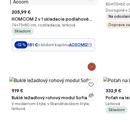
80×170×60 cm,
Dostupné v 
205,99 €
Na odoslan
HOMCOM 2 v 1 skladacie podlahové
Doprava z
74×75×80 cm, rozkladacia, látková
kreslo/rozkladacia posteľ — čalúnené,
Skladom
vzhľad ľanu, tmavosivá (80 x 75 x 74
cm) | Aosom
181 €
s kódom kupónu
AOSOM12
-12 %
919 €
332,9 €
Buklé ležadlový rohový modul Sofia
Poťah na le
V modernom štýle, v škandinávskom štýle,
Látková
látková
Skladom