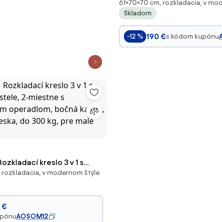
61×70×70 cm, rozkladacia, v mo
Funkciou, Rozkladací Gauč, 
Skladom
Skladacie Kreslo s Lôžkovou
Lehátko s Vankúšom, Posteľ 
190 €
s kódom kupónu
-12 %
do Obýv
kladací kreslo 3 v 1 s
 rozkladacia, v modernom štýle
ostele, 2-miestne s
ným operadlom, bočná
úš, kolieska, do 300 kg, pre
 €
ory,
upónu
AOSOM12