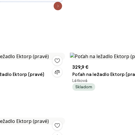
329,9 €
žadlo Ektorp (pravé)
Poťah na ležadlo Ektorp (pr
Látková
Skladom