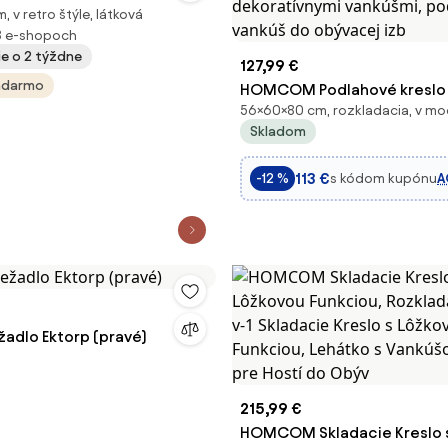
 v retro štýle, látková
3 e-shopoch
ie o 2 týždne
127,99 €
adarmo
HOMCOM Podlahové kreslo 2
56×60×80 cm, rozkladacia, v mo
skladacia posteľ s nastavit
Skladom
operadlom, podlahová seda
dekoratívnymi vankúšmi, po
113 €
s kódom kupónu
A
-12 %
vankúš do obývacej izb
žadlo Ektorp (pravé)
215,99 €
HOMCOM Skladacie Kreslo 