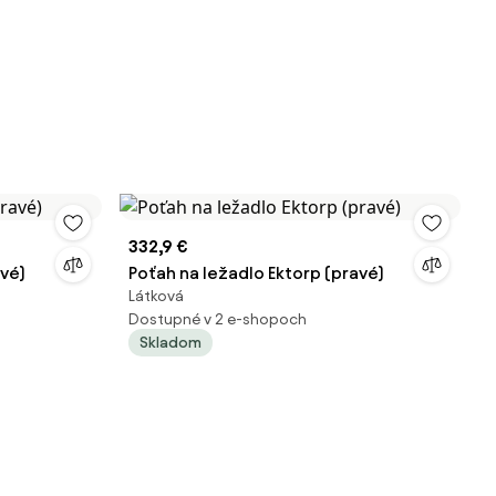
332,9 €
avé)
Poťah na ležadlo Ektorp (pravé)
Látková
Dostupné v 2 e-shopoch
Skladom