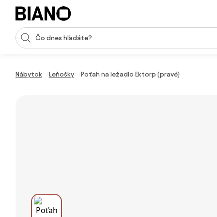
Preskočiť navigáciu, prejsť na obsah
Vstup pre vyhľadávanie
Preskočiť obsah, prejsť na pätu
Nábytok
Leňošky
Poťah na ležadlo Ektorp (pravé)