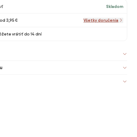
sť
Skladom
od 3,95 €
Všetky doručenia
žete vrátiť do 14 dní
u