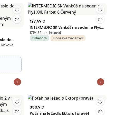
127,49 €
INTERMEDIC SK Vankúš na sedenie Plyš
175×135 cm, látková
XXL Farba: 8.Červený
Skladom
Doprava zadarmo
slo do
 látková
eveným
som
350,9 €
Poťah na ležadlo Ektorp (pravé)