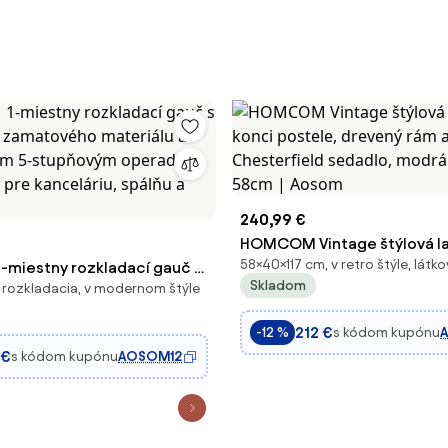
240,99 €
HOMCOM Vintage štýlová la
58×40×117 cm, v retro štýle, látk
miestny rozkladací gauč s
konci postele, drevený rám
Skladom
 rozkladacia, v modernom štýle
z zamatového materiálu a
Chesterfield sedadlo, modrá
ným 5-stupňovým
58cm | Aosom
212 €
s kódom kupónu
-12 %
a vankúšom pre kanceláriu,
 €
s kódom kupónu
AOSOM12
bývaciu