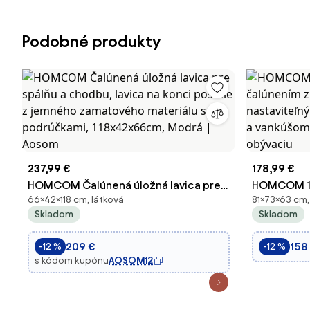
Podobné produkty
237,99 €
178,99 €
HOMCOM Čalúnená úložná lavica pre
HOMCOM 1-
66×42×118 cm, látková
81×73×63 cm,
spálňu a chodbu, lavica na konci
čalúnením 
Skladom
Skladom
postele z jemného zamatového
nastaviteľ
materiálu s podrúčkami, 118x42x66cm,
operadlom 
209 €
158
-12 %
-12 %
Modrá | Aosom
spálňu a o
s kódom kupónu
AOSOM12