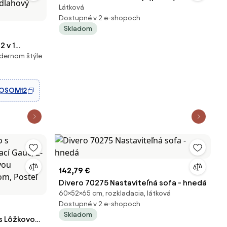
Látková
Dostupné v 2 e-shopoch
Skladom
 v 1
dernom štýle
eľným
čka s
dlahový
OSOM12
142,79 €
Divero 70275 Nastaviteľná sofa - hnedá
60×52×65 cm, rozkladacia, látková
Dostupné v 2 e-shopoch
Skladom
s Lôžkovou