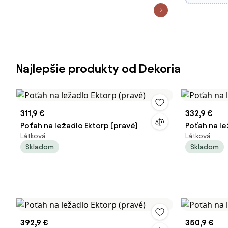
Najlepšie produkty od Dekoria
311,9 €
332,9 €
Poťah na ležadlo Ektorp (pravé)
Poťah na le
Látková
Látková
Skladom
Skladom
392,9 €
350,9 €