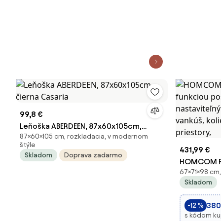
99,8 €
Leňoška ABERDEEN, 87x60x105cm,
87×60×105 cm, rozkladacia, v modernom
čierna Casaria
štýle
431,99 €
Skladom
Doprava zadarmo
HOMCOM Roz
67×71×98 cm,
funkciou p
Skladom
nastaviteľ
kapsa, vank
380
-12 %
malé priest
s kódom k