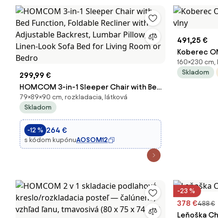
491,25 €
Koberec ON
160×230 cm, 
vlny
Skladom
299,99 €
HOMCOM 3-in-1 Sleeper Chair with Bed
79×89×90 cm, rozkladacia, látková
Function, Foldable Recliner with
Skladom
Adjustable Backrest, Lumbar Pillow,
Linen-Look Sofa Bed for Living Room or
264 €
-12 %
Bedro
s kódom kupónu
AOSOM12
-23 %
378 €
488 €
Leňoška Che