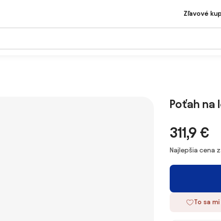
Zľavové ku
Poťah na 
311,9 €
Najlepšia cena 
To sa mi