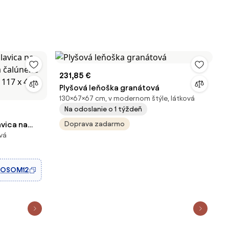
231,85 €
Plyšová leňoška granátová
130×67×67 cm, v modernom štýle, látková
Na odoslanie o 1 týždeň
vica na
Doprava zadarmo
ová
 a čalúnené
 117 x 40 x
AOSOM12