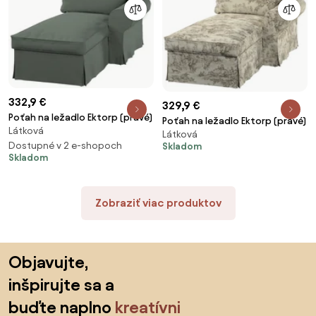
332,9 €
329,9 €
Poťah na ležadlo Ektorp (pravé)
Poťah na ležadlo Ektorp (pravé)
Látková
Látková
Dostupné v 2 e-shopoch
Skladom
Skladom
Zobraziť viac produktov
Preskočiť pätu, prejsť na začiatok stránky
Objavujte,
inšpirujte sa a
buďte naplno
kreatívni