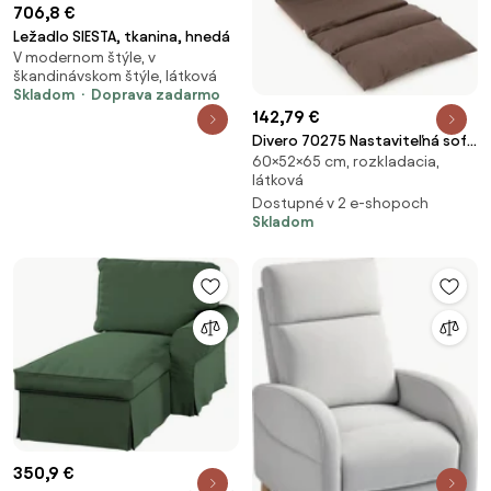
706,8 €
Ležadlo SIESTA, tkanina, hnedá
V modernom štýle, v
škandinávskom štýle, látková
Skladom
Doprava zadarmo
142,79 €
Divero 70275 Nastaviteľná sofa
60×52×65 cm, rozkladacia,
- hnedá
látková
Dostupné v 2 e-shopoch
Skladom
350,9 €