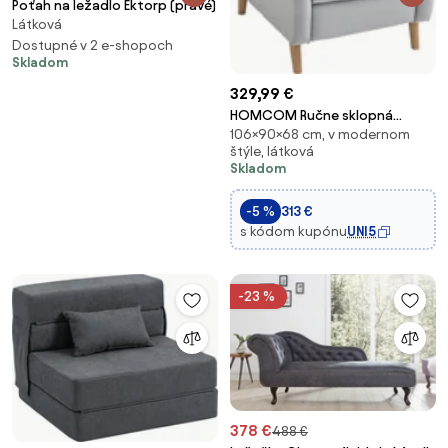
Poťah na ležadlo Ektorp (pravé)
Látková
Dostupné v 2 e-shopoch
Skladom
329,99 €
HOMCOM Ručne sklopná
106×90×68 cm, v modernom
relaxačná pohovka čalúnená
štýle, látková
syntetickým ľanom s opierkou
Skladom
na nohy a bočnou kapsou,
nosnosť 120 kg | Aosom
-5 %
313 €
s kódom kupónu
UNI5
-23 %
378 €
488 €