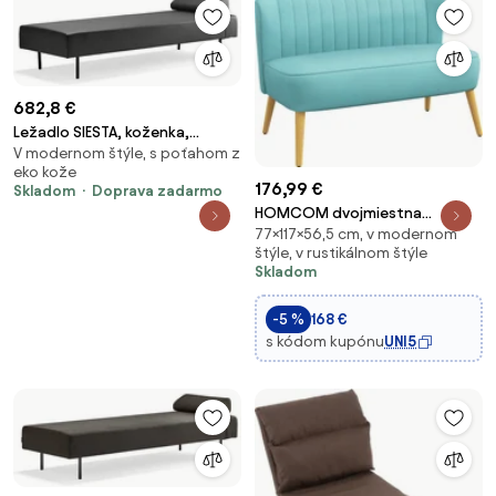
682,8 €
Ležadlo SIESTA, koženka,
V modernom štýle, s poťahom z
antracit
eko kože
176,99 €
Skladom
Doprava zadarmo
HOMCOM dvojmiestna
77×117×56,5 cm, v modernom
sedačka v zamatovom vzhľade
štýle, v rustikálnom štýle
— moderná čalúnená sedačka
Skladom
do obývačky a malých
priestorov, zelená, 117 x 56,5 x
-5 %
168 €
77 cm | Aosom
s kódom kupónu
UNI5