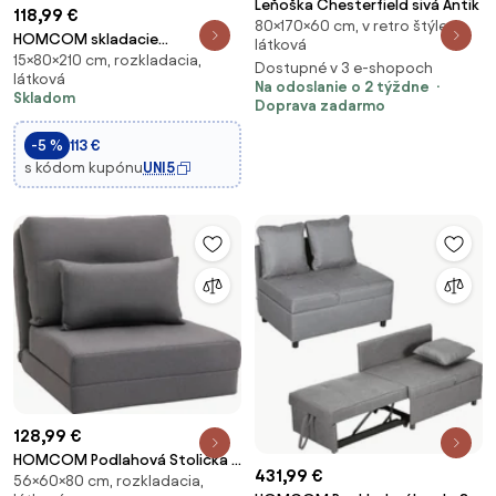
Leňoška Chesterfield sivá Antik
118,99 €
80×170×60 cm, v retro štýle,
HOMCOM skladacie
látková
15×80×210 cm, rozkladacia,
kreslo‑posteľ — rozkladateľné
Dostupné v 3 e-shopoch
látková
podlahové kreslo na chaise
Na odoslanie o 2 týždne
Skladom
longue a matrac, úsporné lôžko
Doprava zadarmo
do obývačky a štúdia (80 × 80 ×
-5 %
113 €
64 cm), tmavo
s kódom kupónu
UNI5
128,99 €
HOMCOM Podlahová Stolička 2
431,99 €
56×60×80 cm, rozkladacia,
v 1 - Skladacia Posteľ s