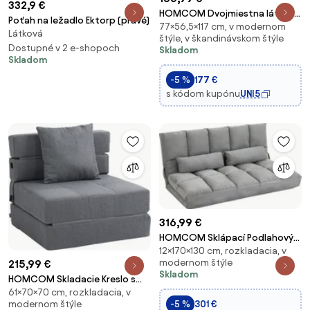
332,9 €
HOMCOM Dvojmiestna látková
Poťah na ležadlo Ektorp (pravé)
77×56,5×117 cm, v modernom
pohovka s čalúnením,
Látková
štýle, v škandinávskom štýle
Dvojpohovka, Nábytok do
Dostupné v 2 e-shopoch
Skladom
obývacej izby, Drevený,
Skladom
zamatový polyester, pena,
-5 %
177 €
Tmavošedá 117 x 56,5 x 77 cm
s kódom kupónu
UNI5
316,99 €
HOMCOM Sklápací Podlahový
12×170×130 cm, rozkladacia, v
Gauč s 7 Polohami a Vankúšmi,
modernom štýle
215,99 €
Moderný Gauč pre TV, Hry,
Skladom
Čítanie, Yoga, Kanceláriu,
HOMCOM Skladacie Kreslo s
61×70×70 cm, rozkladacia, v
130x73x60 cm, Svetlo šedý |
Lôžkovou Funkciou, Rozkladací
-5 %
301 €
modernom štýle
Aosom
Gauč, 2-v-1 Skladacie Kreslo s