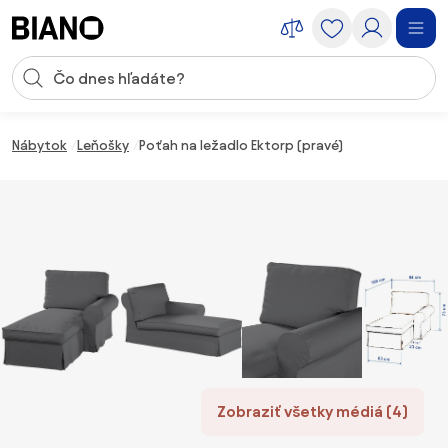
Preskočiť navigáciu, prejsť na obsah
Vstup pre vyhľadávanie
Preskočiť obsah, prejsť na pätu
Nábytok
Leňošky
Poťah na ležadlo Ektorp (pravé)
Zobraziť všetky médiá (4)