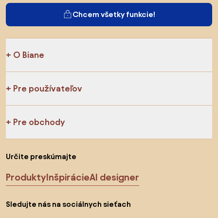
Chcem všetky funkcie!
O Biane
Pre používateľov
Pre obchody
Určite preskúmajte
Produkty
Inšpirácie
AI designer
Sledujte nás na sociálnych sieťach