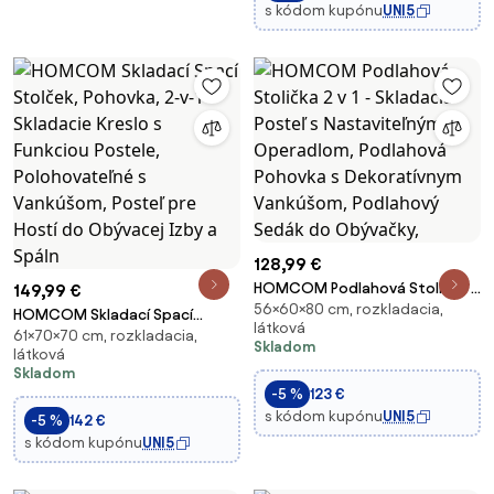
s kódom kupónu
UNI5
128,99 €
HOMCOM Podlahová Stolička 2
149,99 €
56×60×80 cm, rozkladacia,
v 1 - Skladacia Posteľ s
HOMCOM Skladací Spací
látková
Nastaviteľným Operadlom,
61×70×70 cm, rozkladacia,
Stolček, Pohovka, 2-v-1
Skladom
látková
Podlahová Pohovka s
Skladacie Kreslo s Funkciou
Skladom
Dekoratívnym Vankúšom,
Postele, Polohovateľné s
-5 %
123 €
Podlahový Sedák do Obývačky,
Vankúšom, Posteľ pre Hostí do
s kódom kupónu
UNI5
-5 %
142 €
Obývacej Izby a Spáln
s kódom kupónu
UNI5