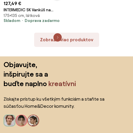
127,49 €
INTERMEDIC SK Vankúš na
175×135 cm, látková
sedenie Plyš XXL Farba:
Skladom
Doprava zadarmo
8.Červený
Zobraziť viac produktov
Preskočiť pätu, prejsť na začiatok stránky
Objavujte,
inšpirujte sa a
buďte naplno
kreatívni
Získajte prístup ku všetkým funkciám a staňte sa
súčasťou Home&Decor komunity.