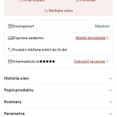
To sa mi páči
Porovnať
Sledujte cenu
Dostupnosť
Skladom
Doprava zadarmo
Všetky doručenia
Produkt môžete vrátiť do 14 dní
Intermedicsk.sk
Zobraziť recenzie
História cien
Popis produktu
Rozmery
Parametre