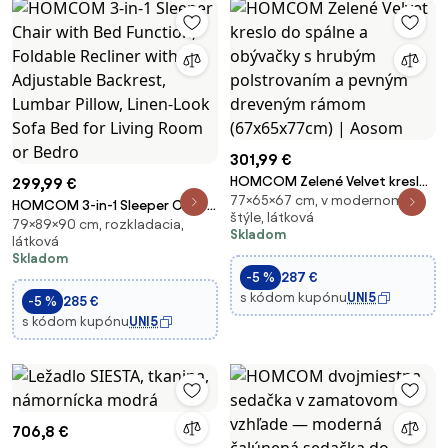
301,99 €
HOMCOM Zelené Velvet kreslo
299,99 €
77×65×67 cm, v modernom
do spálne a obývačky s hrubým
HOMCOM 3-in-1 Sleeper Chair
štýle, látková
polstrovaním a pevným
79×89×90 cm, rozkladacia,
with Bed Function, Foldable
Skladom
látková
dreveným rámom
Recliner with Adjustable
Skladom
(67x65x77cm) | Aosom
Backrest, Lumbar Pillow, Linen-
-5 %
287 €
Look Sofa Bed for Living Room
s kódom kupónu
UNI5
-5 %
285 €
or Bedro
s kódom kupónu
UNI5
706,8 €