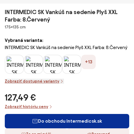
INTERMEDIC SK Vankúš na sedenie Plyš XXL
Farba: 8.Červený
Rozmery
175×135 cm
Vybraná varianta:
INTERMEDIC SK Vankúš na sedenie Plyš XXL Farba: 8.Červený
+13
Zobraziť dostupné varianty
127,49 €
Zobraziť históriu ceny
Do obchodu Intermedicsk.sk