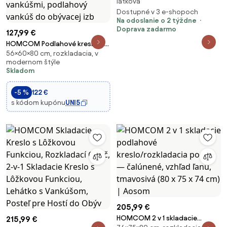
látková
Dostupné v 3 e-shopoch
Na odoslanie o 2 týždne
Doprava zadarmo
127,99 €
HOMCOM Podlahové kreslo 2 v
56×60×80 cm, rozkladacia, v
1 skladacia posteľ s
modernom štýle
nastaviteľným operadlom,
Skladom
podlahová sedačka s
dekoratívnymi vankúšmi,
-5 %
122 €
podlahový vankúš do obývacej
s kódom kupónu
UNI5
izb
205,99 €
HOMCOM 2 v 1 skladacie
215,99 €