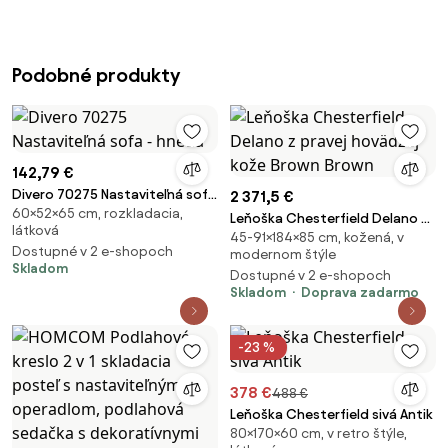
Podobné produkty
142,79 €
Divero 70275 Nastaviteľná sofa
2 371,5 €
60×52×65 cm, rozkladacia,
- hnedá
Leňoška Chesterfield Delano z
látková
45-91×184×85 cm, kožená, v
pravej hovädzej kože Brown
Dostupné v 2 e-shopoch
modernom štýle
Brown
Skladom
Dostupné v 2 e-shopoch
Skladom
Doprava zadarmo
-23 %
378 €
488 €
Leňoška Chesterfield sivá Antik
80×170×60 cm, v retro štýle,