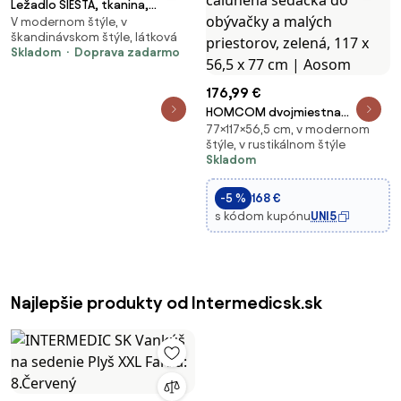
Ležadlo SIESTA, tkanina,
V modernom štýle, v
námornícka modrá
škandinávskom štýle, látková
Skladom
Doprava zadarmo
176,99 €
HOMCOM dvojmiestna
77×117×56,5 cm, v modernom
sedačka v zamatovom vzhľade
štýle, v rustikálnom štýle
— moderná čalúnená sedačka
Skladom
do obývačky a malých
priestorov, zelená, 117 x 56,5 x
-5 %
168 €
77 cm | Aosom
s kódom kupónu
UNI5
Najlepšie produkty od Intermedicsk.sk