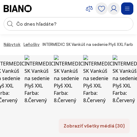
Preskočiť navigáciu, prejsť na obsah
Vstup pre vyhľadávanie
Preskočiť obsah, prejsť na pätu
Nábytok
Leňošky
INTERMEDIC SK Vankúš na sedenie Plyš XXL Farba
Zobraziť všetky médiá (30)