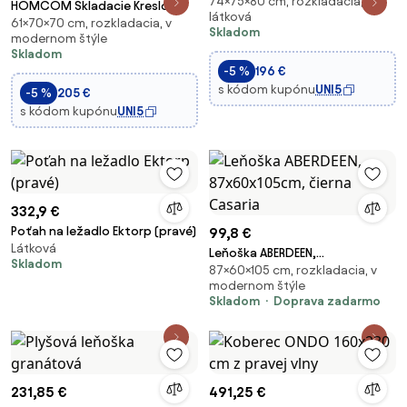
74×75×80 cm, rozkladacia,
podlahové kreslo/rozkladacia
HOMCOM Skladacie Kreslo s
látková
posteľ — čalúnené, vzhľad
61×70×70 cm, rozkladacia, v
Lôžkovou Funkciou, Rozkladací
Skladom
modernom štýle
ľanu, tmavosivá (80 x 75 x 74
Gauč, 2-v-1 Skladacie Kreslo s
Skladom
cm) | Aosom
Lôžkovou Funkciou, Lehátko s
-5 %
196 €
Vankúšom, Posteľ pre Hostí do
s kódom kupónu
UNI5
-5 %
205 €
Obýv
s kódom kupónu
UNI5
332,9 €
Poťah na ležadlo Ektorp (pravé)
99,8 €
Látková
Leňoška ABERDEEN,
Skladom
87×60×105 cm, rozkladacia, v
87x60x105cm, čierna Casaria
modernom štýle
Skladom
Doprava zadarmo
231,85 €
491,25 €