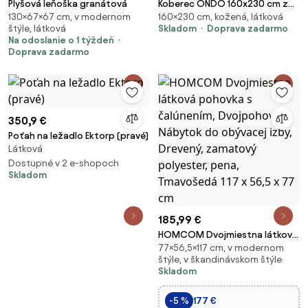
Plyšová leňoška granátová
Koberec ONDO 160x230 cm z
130×67×67 cm, v modernom
160×230 cm, kožená, látková
pravej vlny
štýle, látková
Skladom
Doprava zadarmo
Na odoslanie o 1 týždeň
Doprava zadarmo
350,9 €
Poťah na ležadlo Ektorp (pravé)
Látková
Dostupné v 2 e-shopoch
Skladom
185,99 €
HOMCOM Dvojmiestna látková
77×56,5×117 cm, v modernom
pohovka s čalúnením,
štýle, v škandinávskom štýle
Dvojpohovka, Nábytok do
Skladom
obývacej izby, Drevený,
zamatový polyester, pena,
-5 %
177 €
Tmavošedá 117 x 56,5 x 77 cm