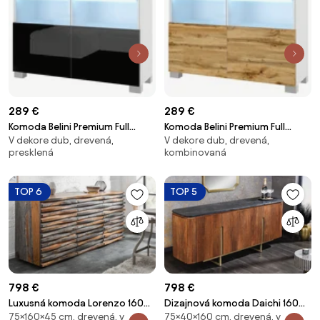
289 €
289 €
Komoda Belini Premium Full
Komoda Belini Premium Full
V dekore dub, drevená,
V dekore dub, drevená,
Version dub wotan / čierny lesk
Version čierny lesk / dub wotan
presklená
kombinovaná
+ LED osvetlenie Nexum 8
+ LED osvetlenie Nexum 9
TOP 6
TOP 5
798 €
798 €
Luxusná komoda Lorenzo 160
Dizajnová komoda Daichi 160
75×160×45 cm, drevená, v
75×40×160 cm, drevená, v
cm - sivý sheesham
cm mango / mramor