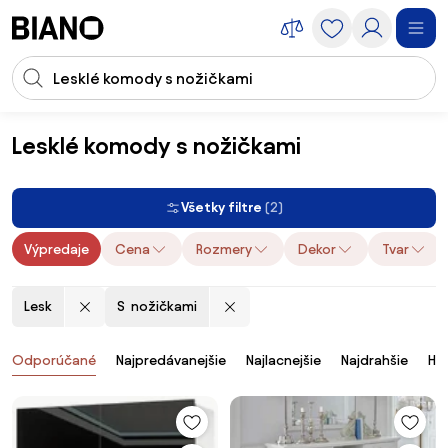
Preskočiť navigáciu, prejsť na obsah
Vstup pre vyhľadávanie
Preskočiť obsah, prejsť na pätu
Lesklé komody s nožičkami
Nábytok
Skrine a skrinky
Komody
Lesklé komody s nožičkami
Všetky filtre
(2)
Výpredaje
Cena
Rozmery
Dekor
Tvar
Lesk
S nožičkami
Produkty
Odporúčané
Najpredávanejšie
Najlacnejšie
Najdrahšie
Ho