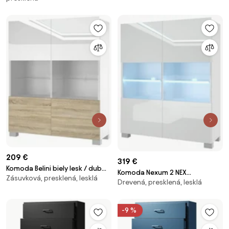
LED osvetlenie Nexum 5
209 €
319 €
Komoda Belini biely lesk / dub
Komoda Nexum 2 NEX
Zásuvková, presklená, lesklá
sonoma Belini 9 IMP
Drevená, presklená, lesklá
KOM1/1/W/W/0/0
KOM1/3/W/WDS/0/0
-9 %