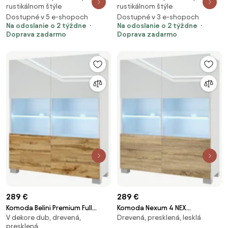
rustikálnom štýle
rustikálnom štýle
Dostupné v 5 e-shopoch
Dostupné v 3 e-shopoch
Na odoslanie o 2 týždne
Na odoslanie o 2 týždne
Doprava zadarmo
Doprava zadarmo
289 €
289 €
Komoda Belini Premium Full
Komoda Nexum 4 NEX
V dekore dub, drevená,
Drevená, presklená, lesklá
Version biely lesk / dub wotan +
KOM1/1/W/WDS/0/0
presklená