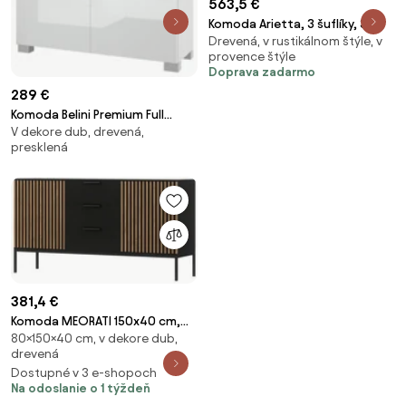
563,5 €
Komoda Arietta, 3 šuflíky, 3
Drevená, v rustikálnom štýle, v
dverí
provence štýle
Doprava zadarmo
289 €
Komoda Belini Premium Full
V dekore dub, drevená,
Version dub wotan / biely lesk +
presklená
LED osvetlenie Nexum 6
381,4 €
Komoda MEORATI 150x40 cm,
80×150×40 cm, v dekore dub,
čierna/dub artisan
drevená
Dostupné v 3 e-shopoch
Na odoslanie o 1 týždeň