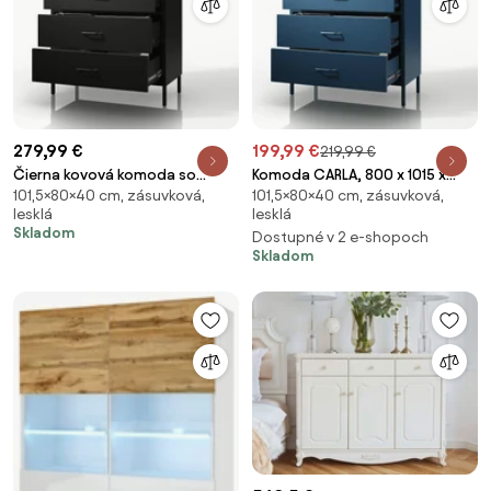
279,99 €
199,99 €
219,99 €
Čierna kovová komoda so
Komoda CARLA, 800 x 1015 x
101,5×80×40 cm, zásuvková,
101,5×80×40 cm, zásuvková,
zásuvkami na nožičkách CARLA
400 mm, Modern: tmavomodrá
lesklá
lesklá
Modern 800 x 1015 x 400 mm
farba
Skladom
Dostupné v 2 e-shopoch
Skladom