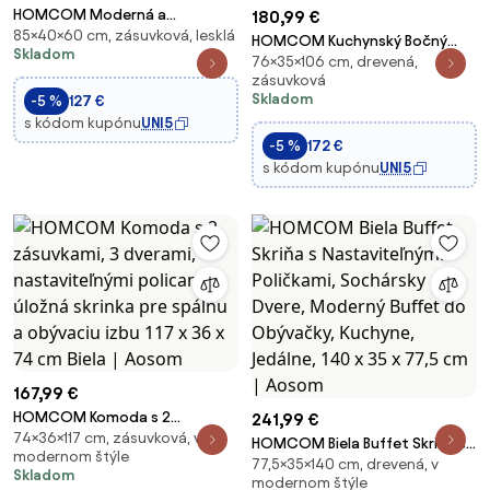
HOMCOM Moderná a
180,99 €
85×40×60 cm, zásuvková, lesklá
minimalistická komoda s 4
HOMCOM Kuchynský Bočný
Skladom
zásuvkami, drevotriesková
76×35×106 cm, drevená,
Kabinet s 2 Dverami a 2
komoda, 60x40x85 cm, lesklá
zásuvková
Zásuvkami, Moderný Buffet do
Skladom
-5 %
127 €
biela | Aosom
Obývačky 106x35x76 cm Lesklá
s kódom kupónu
UNI5
Biela | Aosom
-5 %
172 €
s kódom kupónu
UNI5
167,99 €
HOMCOM Komoda s 2
241,99 €
74×36×117 cm, zásuvková, v
zásuvkami, 3 dverami,
HOMCOM Biela Buffet Skriňa s
modernom štýle
nastaviteľnými policami, úložná
77,5×35×140 cm, drevená, v
Nastaviteľnými Poličkami,
Skladom
skrinka pre spálňu a obývaciu
modernom štýle
Sochársky Dvere, Moderný