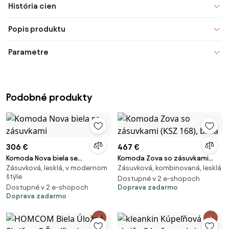
História cien
Popis produktu
Parametre
Podobné produkty
306 €
467 €
Komoda Nova biela se
Komoda Zova so zásuvkami
Zásuvková, lesklá, v modernom
Zásuvková, kombinovaná, lesklá
zásuvkami
(KSZ 168), biela
štýle
Dostupné v 2 e-shopoch
Dostupné v 2 e-shopoch
Doprava zadarmo
Doprava zadarmo