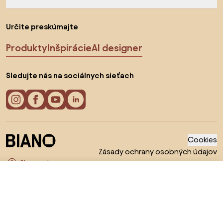
Určite preskúmajte
Produkty
Inšpirácie
AI designer
Sledujte nás na sociálnych sieťach
Cookies
Zásady ochrany osobných údajov
Podmienky používania
Vyberte krajinu
© 2026 Biano s.r.o.
Od 475 €
Zobraziť ponuky
v 5 e-shopoch