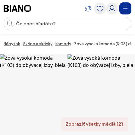
Preskočiť navigáciu, prejsť na obsah
Vstup pre vyhľadávanie
Preskočiť obsah, prejsť na pätu
Nábytok
Skrine a skrinky
Komody
Zova vysoká komoda (K103) do o
Zobraziť všetky médiá (2)