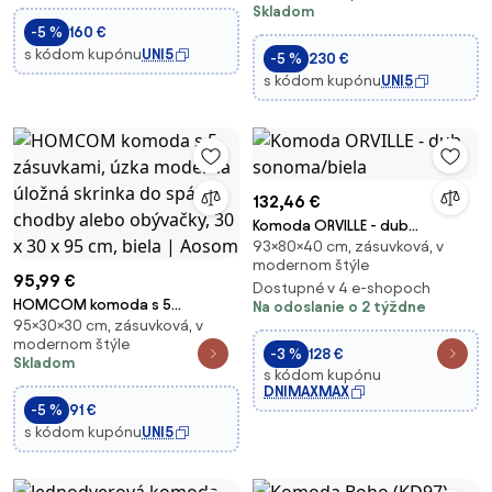
Skladom
izbu 117 x 36 x 74 cm Biela |
Buffet do Obývačky, Kuchyne,
-5 %
160 €
Aosom
Jedálne, 140 x 35 x 77,5 cm |
s kódom kupónu
UNI5
-5 %
230 €
Aosom
s kódom kupónu
UNI5
132,46 €
Komoda ORVILLE - dub
93×80×40 cm, zásuvková, v
sonoma/biela
modernom štýle
95,99 €
Dostupné v 4 e-shopoch
HOMCOM komoda s 5
Na odoslanie o 2 týždne
95×30×30 cm, zásuvková, v
zásuvkami, úzka moderná
modernom štýle
úložná skrinka do spálne,
-3 %
128 €
Skladom
chodby alebo obývačky, 30 x
s kódom kupónu
DNIMAXMAX
30 x 95 cm, biela | Aosom
-5 %
91 €
s kódom kupónu
UNI5