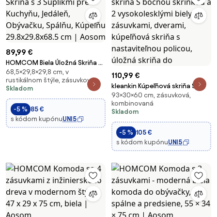
89,99 €
HOMCOM Biela Úložná Skriňa s
68,5×29,8×29,8 cm, v
3 Šuplíkmi pre Kuchyňu, Jedáleň,
110,99 €
rustikálnom štýle, zásuvková
Obývačku, Spálňu, Kúpeľňu
kleankin Kúpeľňová skriňa S
Skladom
29.8x29.8x68.5 cm | Aosom
93×30×60 cm, zásuvková,
bočnou skrinkou a 2
kombinovaná
vysokolesklými bielymi
-5 %
85 €
Skladom
zásuvkami, dverami, kúpeľňová
s kódom kupónu
UNI5
skriňa s nastaviteľnou policou,
-5 %
105 €
úložná skriňa do
s kódom kupónu
UNI5