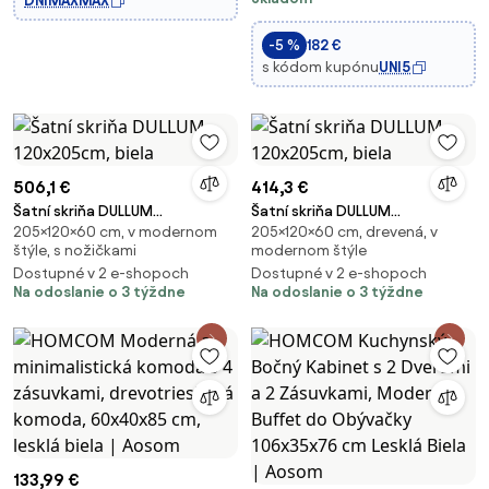
DNIMAXMAX
alebo predsiene, 100 × 40 × 78
cm, biela | Aosom
-5 %
182 €
s kódom kupónu
UNI5
506,1 €
414,3 €
Šatní skriňa DULLUM
Šatní skriňa DULLUM
205×120×60 cm, v modernom
205×120×60 cm, drevená, v
120x205cm, biela
120x205cm, biela
štýle, s nožičkami
modernom štýle
Dostupné v 2 e-shopoch
Dostupné v 2 e-shopoch
Na odoslanie o 3 týždne
Na odoslanie o 3 týždne
133,99 €