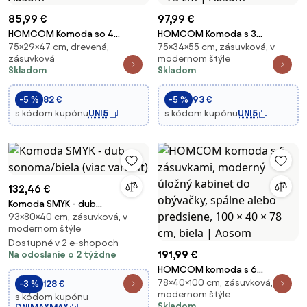
85,99 €
97,99 €
HOMCOM Komoda so 4
HOMCOM Komoda s 3
75×29×47 cm, drevená,
75×34×55 cm, zásuvková, v
zásuvkami z inžinierskeho dreva
zásuvkami - moderná biela
zásuvková
modernom štýle
v modernom štýle, 47 x 29 x 75
komoda do obývačky, spálne a
Skladom
Skladom
cm, biela | Aosom
predsiene, 55 × 34 × 75 cm |
Aosom
-5 %
82 €
-5 %
93 €
s kódom kupónu
UNI5
s kódom kupónu
UNI5
132,46 €
Komoda SMYK - dub
93×80×40 cm, zásuvková, v
sonoma/biela (viac variant)
modernom štýle
Dostupné v 2 e-shopoch
191,99 €
Na odoslanie o 2 týždne
HOMCOM komoda s 6
78×40×100 cm, zásuvková, v
zásuvkami, moderný úložný
-3 %
128 €
modernom štýle
s kódom kupónu
kabinet do obývačky, spálne
Skladom