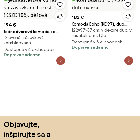
183 €
Komoda Boho (KD97), dub
194 €
122×97×37 cm, v dekore dub, v
Riviera
Jednodverová komoda so
rustikálnom štýle
Drevená, zásuvková,
zásuvkami Forest (KSZD106),
Dostupné v 6 e-shopoch
kombinovaná
béžová
Doprava zadarmo
Dostupné v 4 e-shopoch
Doprava zadarmo
Preskočiť pätu, prejsť na začiatok stránky
Objavujte,
inšpirujte sa a