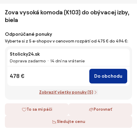
Zova vysoká komoda (K103) do obývacej izby,
biela
Odporúčané ponuky
Vyberte si z 5 e-shopov v cenovom rozpätí od 475 € do 494 €:
Stolicky24.sk
Doprava zadarmo
14 dní na vrátenie
478 €
Do obchodu
Zobraziť všetky ponuky (5)
To sa mi páči
Porovnať
Sledujte cenu