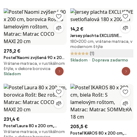
14,2 €
Jersey plachta EXCLUSIVE
180×200 cm, vrátane matraca, v
svetlofialová 180 x 200 cm
modernom štýle
275,2 €
(1)
Posteľ Naomi zvýšená 90 x 200
Skladom
Doprava zadarmo
Vrátane matraca, v rustikálnom
cm, borovica Rošt: S lamelovým
štýle, v dekore borovica
roštom, Matrac: Matrac
Skladom
COCO MAXI 20 cm
231,4 €
Posteľ Laura 80 x 200 cm,
205,5 €
Vrátane matraca, v rustikálnom
borovica Rošt: Bez roštu,
Posteľ IKAROS 80 x 200 cm,
štýle, v dekore borovica