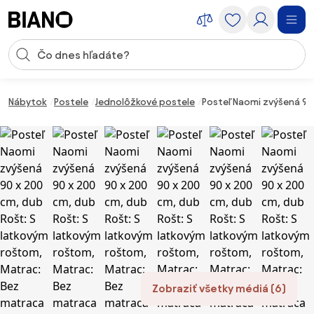
Preskočiť navigáciu, prejsť na obsah
Vstup pre vyhľadávanie
Preskočiť obsah, prejsť na pätu
Nábytok
Postele
Jednolôžkové postele
Posteľ Naomi zvýšená 90
Zobraziť všetky médiá (6)