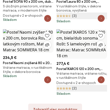
Posteľ SOFIA 90 x 200 cm, dub
Posteľ Laura 80 x 200 cm,
S úložným priestorom, vrátane
V rustikálnom štýle, v dekore
artisan Rošt: Bez roštu, Matrac:
borovica Rošt: S latkovým
matraca, v modernom štýle
borovica, vyvýšená
Matrac SOMMERA 18 cm
roštom, Matrac: Bez matraca
Dostupné v 2 e-shopoch
(3)
Skladom
Skladom
234,5 €
Posteľ Naomi zvýšená 80 x 200
277,4 €
Vrátane matraca, v rustikálnom
cm, borovica Rošt: S latkovým
Posteľ IKAROS 120 x 200 cm,
štýle, v dekore borovica
roštom, Matrac: Matrac
Vrátane matraca, vrátane roštu,
biela/dub sonoma Rošt: S
Skladom
SOMMERA 18 cm
v rustikálnom štýle
lamelovým roštom, Matrac:
Dostupné v 2 e-shopoch
Matrac SOMMERA 18 cm
(2)
Skladom
Zobraziť viac produktov