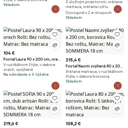
Matrac: Matrac COCO MAXI 20
S úložným priestorom, vrátane
biela Rošt: S lamelovým roštom,
Skladom
cm
matraca, vrátane roštu
Matrac: Matrac SOMMERA 18
Dostupné v 2 e-shopoch
cm
Skladom
104 €
Posteľ Laura 90 x 200 cm, orech
215,4 €
V rustikálnom štýle, v dekore
Rošt: Bez roštu, Matrac: Bez
Posteľ Naomi zvýšená 80 x 200
orech, vyvýšená
matraca
Vrátane matraca, v rustikálnom
cm, borovica Rošt: Bez roštu,
Na odoslanie o 4 týždne
štýle, v dekore borovica
Matrac: Matrac SOMMERA 18
Skladom
cm
219,6 €
108,2 €