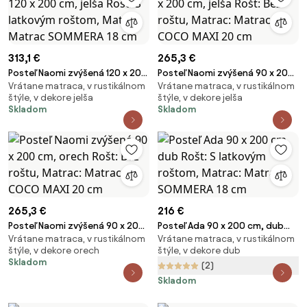
313,1 €
265,3 €
Posteľ Naomi zvýšená 120 x 200
Posteľ Naomi zvýšená 90 x 200
Vrátane matraca, v rustikálnom
Vrátane matraca, v rustikálnom
cm, jelša Rošt: S latkovým
cm, jelša Rošt: Bez roštu,
štýle, v dekore jelša
štýle, v dekore jelša
roštom, Matrac: Matrac
Matrac: Matrac COCO MAXI 20
Skladom
Skladom
SOMMERA 18 cm
cm
265,3 €
216 €
Posteľ Naomi zvýšená 90 x 200
Posteľ Ada 90 x 200 cm, dub
Vrátane matraca, v rustikálnom
Vrátane matraca, v rustikálnom
cm, orech Rošt: Bez roštu,
Rošt: S latkovým roštom,
štýle, v dekore orech
štýle, v dekore dub
Matrac: Matrac COCO MAXI 20
Matrac: Matrac SOMMERA 18
Skladom
(2)
cm
cm
Skladom