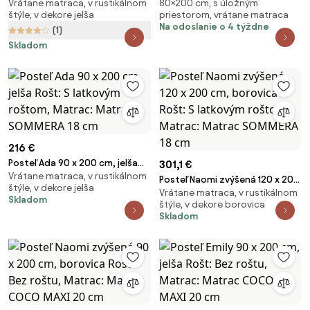
Vrátane matraca, v rustikálnom
80×200 cm, s úložným
Rošt: S latkovým roštom,
Rošt: S latkovým roštom,
štýle, v dekore jelša
priestorom, vrátane matraca
Matrac: Matrac SOMMERA 18
Matrac: Matrac DELUXE 10 cm
Na odoslanie o 4 týždne
(1)
cm
Skladom
216 €
Posteľ Ada 90 x 200 cm, jelša
301,1 €
Vrátane matraca, v rustikálnom
Rošt: S latkovým roštom,
Posteľ Naomi zvýšená 120 x 200
štýle, v dekore jelša
Matrac: Matrac SOMMERA 18
Vrátane matraca, v rustikálnom
cm, borovica Rošt: S latkovým
Skladom
cm
štýle, v dekore borovica
roštom, Matrac: Matrac
Skladom
SOMMERA 18 cm