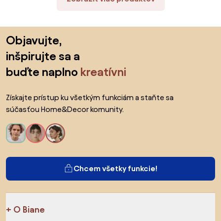
Preskočiť pätu, prejsť na začiatok stránky
Objavujte,
inšpirujte sa a
buďte naplno
kreatívni
Získajte prístup ku všetkým funkciám a staňte sa
súčasťou Home&Decor komunity.
Chcem všetky funkcie!
O Biane