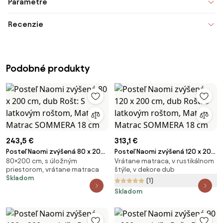
Parametre
Recenzie
Podobné produkty
243,5 €
313,1 €
Posteľ Naomi zvýšená 80 x 200
Posteľ Naomi zvýšená 120 x 200
80×200 cm, s úložným
Vrátane matraca, v rustikálnom
cm, dub Rošt: S latkovým
cm, dub Rošt: S latkovým
priestorom, vrátane matraca
štýle, v dekore dub
roštom, Matrac: Matrac
roštom, Matrac: Matrac
Skladom
(1)
SOMMERA 18 cm
SOMMERA 18 cm
Skladom