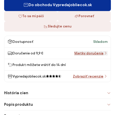
Do obchodu Vypredajobliecok.sk
To sa mi páči
Porovnať
Sledujte cenu
Dostupnosť
Skladom
Doručenie od 9,9 €
Všetky doručenia
Produkt môžete vrátiť do 14 dní
Vypredajobliecok.sk
Zobraziť recenzie
História cien
Popis produktu