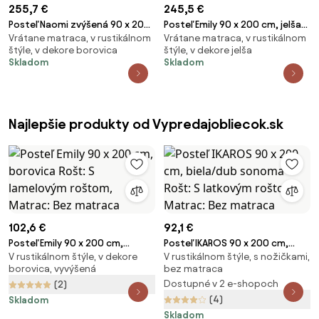
255,7 €
245,5 €
Posteľ Naomi zvýšená 90 x 200
Posteľ Emily 90 x 200 cm, jelša
Vrátane matraca, v rustikálnom
Vrátane matraca, v rustikálnom
cm, borovica Rošt: Bez roštu,
Rošt: Bez roštu, Matrac:
štýle, v dekore borovica
štýle, v dekore jelša
Matrac: Matrac COCO MAXI 20
Matrac COCO MAXI 20 cm
Skladom
Skladom
cm
Najlepšie produkty od Vypredajobliecok.sk
102,6 €
92,1 €
Posteľ Emily 90 x 200 cm,
Posteľ IKAROS 90 x 200 cm,
V rustikálnom štýle, v dekore
V rustikálnom štýle, s nožičkami,
borovica Rošt: S lamelovým
biela/dub sonoma Rošt: S
borovica, vyvýšená
bez matraca
roštom, Matrac: Bez matraca
latkovým roštom, Matrac: Bez
Dostupné v 2 e-shopoch
(2)
matraca
(4)
Skladom
Skladom