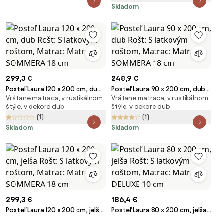
Skladom
299,3 €
248,9 €
Posteľ Laura 120 x 200 cm, dub
Posteľ Laura 90 x 200 cm, dub
Vrátane matraca, v rustikálnom
Vrátane matraca, v rustikálnom
Rošt: S latkovým roštom,
Rošt: S latkovým roštom,
štýle, v dekore dub
štýle, v dekore dub
Matrac: Matrac SOMMERA 18
Matrac: Matrac SOMMERA 18
(1)
(1)
cm
cm
Skladom
Skladom
299,3 €
186,4 €
Posteľ Laura 120 x 200 cm, jelša
Posteľ Laura 80 x 200 cm, jelša