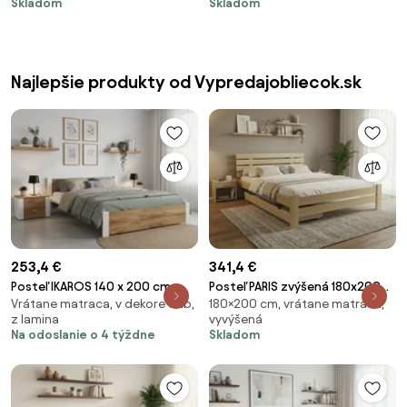
Skladom
Skladom
SOMMERA 18 cm
cm
Najlepšie produkty od Vypredajobliecok.sk
253,4 €
341,4 €
Posteľ IKAROS 140 x 200 cm,
Posteľ PARIS zvýšená 180x200
Vrátane matraca, v dekore dub,
180×200 cm, vrátane matraca,
dub artisan/biela Rošt: S
cm, borovica Rošt: S lamelovým
z lamina
vyvýšená
latkovým roštom, Matrac:
roštom, Matrac: Matrac DELUXE
Na odoslanie o 4 týždne
Skladom
Matrac DELUXE 10 cm
10 cm