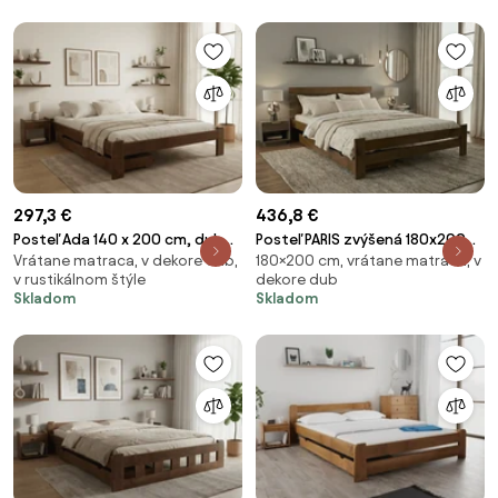
297,3 €
436,8 €
Posteľ Ada 140 x 200 cm, dub
Posteľ PARIS zvýšená 180x200
Vrátane matraca, v dekore dub,
180×200 cm, vrátane matraca, v
Rošt: S latkovým roštom,
cm, dub Rošt: S latkovým
v rustikálnom štýle
dekore dub
Matrac: Matrac SOMMERA 18
roštom, Matrac: Matrac
Skladom
Skladom
cm
SOMMERA 18 cm