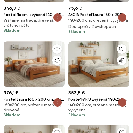
346,3 €
75,6 €
Posteľ Naomi zvýšená 140 x 200
AKCIA Posteľ Laura 140 x 200
Vrátane matraca, drevená,
140×200 cm, drevená, vyvýšená
cm, dub Rošt: S latkovým
cm, dub II. akosť Rošt: Bez
vrátane roštu
roštom, Matrac: Matrac
roštu, Matrac: Bez matraca
Dostupné v 2 e-shopoch
Skladom
Skladom
SOMMERA 18 cm
376,1 €
353,5 €
Posteľ Laura 160 x 200 cm, jelša
Posteľ PARIS zvýšená 140x200
160×200 cm, vrátane matraca,
140×200 cm, vrátane matraca,
Rošt: S latkovým roštom,
cm, jelša Rošt: S latkovým
drevená
vyvýšená
Matrac: Matrac SOMMERA 18
roštom, Matrac: Matrac
Skladom
Skladom
cm
SOMMERA 18 cm