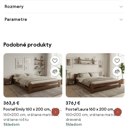
Rozmery
Parametre
Podobné produkty
363,6 €
376,1 €
Posteľ Emily 160 x 200 cm, dub
Posteľ Laura 160 x 200 cm, dub
160×200 cm, vrátane matraca,
160×200 cm, vrátane matraca,
Rošt: S latkovým roštom,
Rošt: S latkovým roštom,
vrátane roštu
drevená
Matrac: Matrac SOMMERA 18
Matrac: Matrac SOMMERA 18
Skladom
Skladom
cm
cm