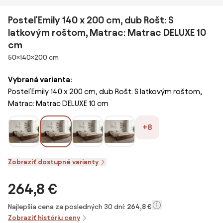
Posteľ Emily 140 x 200 cm, dub Rošt: S
latkovým roštom, Matrac: Matrac DELUXE 10
cm
Rozmery
50×140×200 cm
Vybraná varianta:
Posteľ Emily 140 x 200 cm, dub Rošt: S latkovým roštom,
Matrac: Matrac DELUXE 10 cm
+8
Zobraziť dostupné varianty
264,8 €
Najlepšia cena za posledných 30 dní:
264,8 €
Zobraziť históriu ceny