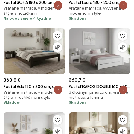
Posteľ SOFIA 180 x 200 cm, dub
Posteľ Laura 180 x 200 cm,
Vrátane matraca, v modernom
Vrátane matraca, vyvýšená, v
hľuzovka Rošt: Bez roštu,
orech Rošt: Bez roštu, Matrac:
štýle, s nožičkami
modernom štýle
Matrac: Matrac DELUXE 10 cm
Matrac SOMMERA 18 cm
Na odoslanie o 4 týždne
Skladom
360,8 €
360,7 €
Posteľ Ada 180 x 200 cm, orech
Posteľ IKAROS DOUBLE 160 x 200
Vrátane matraca, v modernom
S úložným priestorom, vrátane
Rošt: S latkovým roštom,
cm, biela Rošt: Bez roštu,
štýle, v rustikálnom štýle
matraca, z lamina
Matrac: Matrac SOMMERA 18
Matrac: Matrac COCO MAXI 20
Skladom
Skladom
cm
cm