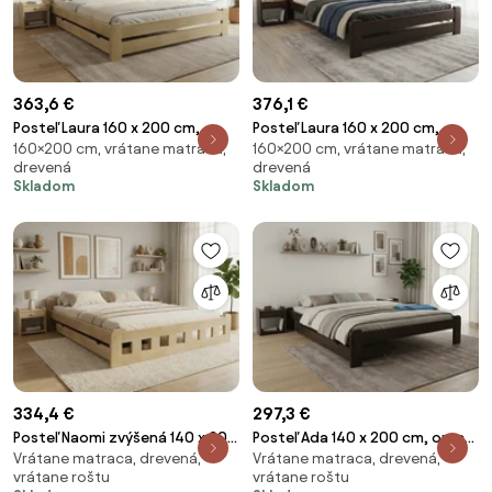
363,6 €
376,1 €
Posteľ Laura 160 x 200 cm,
Posteľ Laura 160 x 200 cm,
160×200 cm, vrátane matraca,
160×200 cm, vrátane matraca,
borovica Rošt: S latkovým
orech Rošt: S latkovým roštom,
drevená
drevená
roštom, Matrac: Matrac
Matrac: Matrac SOMMERA 18
Skladom
Skladom
SOMMERA 18 cm
cm
334,4 €
297,3 €
Posteľ Naomi zvýšená 140 x 200
Posteľ Ada 140 x 200 cm, orech
Vrátane matraca, drevená,
Vrátane matraca, drevená,
cm, borovica Rošt: S latkovým
Rošt: S latkovým roštom,
vrátane roštu
vrátane roštu
roštom, Matrac: Matrac
Matrac: Matrac SOMMERA 18