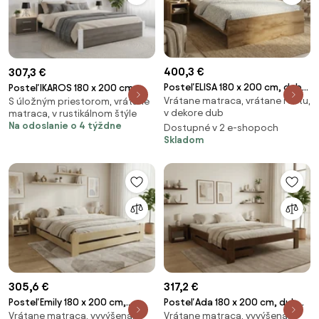
400,3 €
307,3 €
Posteľ ELISA 180 x 200 cm, dub
Posteľ IKAROS 180 x 200 cm,
Vrátane matraca, vrátane roštu,
artisan Rošt: S latkovým
S úložným priestorom, vrátane
biela/dub hľuzovka Rošt: S
v dekore dub
matraca, v rustikálnom štýle
roštom, Matrac: Matrac
latkovým roštom, Matrac:
Na odoslanie o 4 týždne
Dostupné v 2 e-shopoch
SOMMERA 18 cm
Matrac DELUXE 10 cm
Skladom
305,6 €
317,2 €
Posteľ Emily 180 x 200 cm,
Posteľ Ada 180 x 200 cm, dub
Vrátane matraca, vyvýšená, v
Vrátane matraca, vyvýšená, v
borovica Rošt: S lamelovým
Rošt: Bez roštu, Matrac: