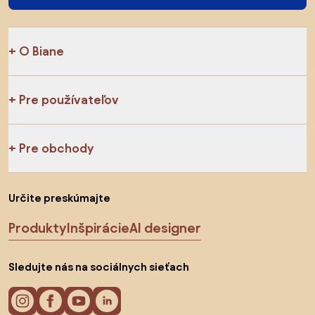
O Biane
Pre používateľov
Pre obchody
Určite preskúmajte
Produkty
Inšpirácie
AI designer
Sledujte nás na sociálnych sieťach