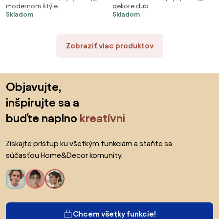
modernom štýle
dekore dub
roštom, Matrac: Matrac DELUXE
Matrac SOMMERA 18 cm
Skladom
Skladom
10 cm
Zobraziť viac produktov
Preskočiť pätu, prejsť na začiatok stránky
Objavujte,
inšpirujte sa a
buďte naplno
kreatívni
Získajte prístup ku všetkým funkciám a staňte sa
súčasťou Home&Decor komunity.
Chcem všetky funkcie!