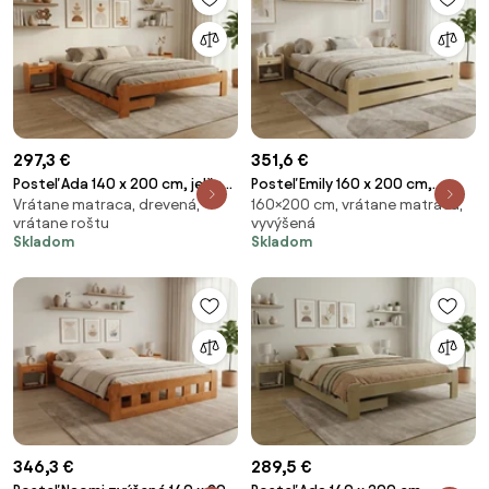
297,3 €
351,6 €
Posteľ Ada 140 x 200 cm, jelša
Posteľ Emily 160 x 200 cm,
Vrátane matraca, drevená,
160×200 cm, vrátane matraca,
Rošt: S latkovým roštom,
borovica Rošt: S latkovým
vrátane roštu
vyvýšená
Matrac: Matrac SOMMERA 18
roštom, Matrac: Matrac
Skladom
Skladom
cm
SOMMERA 18 cm
346,3 €
289,5 €