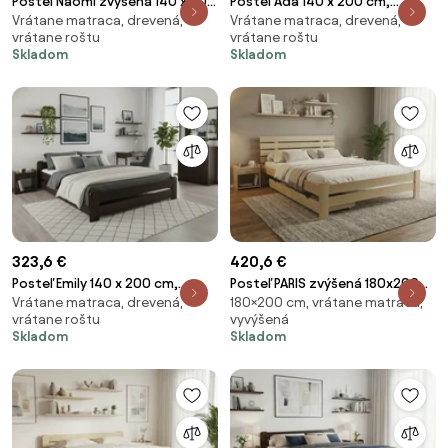
Posteľ Naomi zvýšená 140 x 200
Posteľ Ada 140 x 200 cm,
Vrátane matraca, drevená,
Vrátane matraca, drevená,
cm, jelša Rošt: S latkovým
borovica Rošt: S latkovým
vrátane roštu
vrátane roštu
roštom, Matrac: Matrac
roštom, Matrac: Matrac
Skladom
Skladom
SOMMERA 18 cm
SOMMERA 18 cm
323,6 €
420,6 €
Posteľ Emily 140 x 200 cm,
Posteľ PARIS zvýšená 180x200
Vrátane matraca, drevená,
180×200 cm, vrátane matraca,
orech Rošt: S latkovým roštom,
cm, borovica Rošt: S latkovým
vrátane roštu
vyvýšená
Matrac: Matrac SOMMERA 18
roštom, Matrac: Matrac
Skladom
Skladom
cm
SOMMERA 18 cm