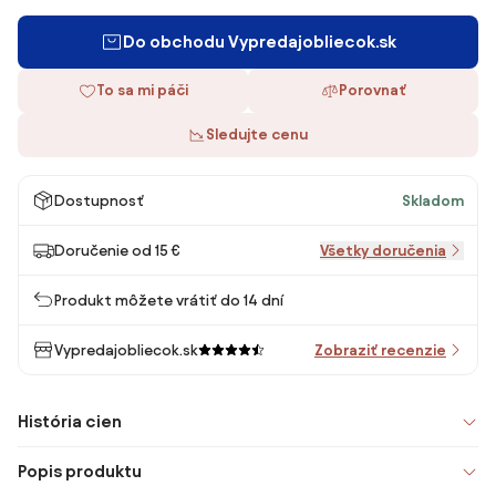
Do obchodu Vypredajobliecok.sk
To sa mi páči
Porovnať
Sledujte cenu
Dostupnosť
Skladom
Doručenie od 15 €
Všetky doručenia
Produkt môžete vrátiť do 14 dní
Vypredajobliecok.sk
Zobraziť recenzie
História cien
Popis produktu