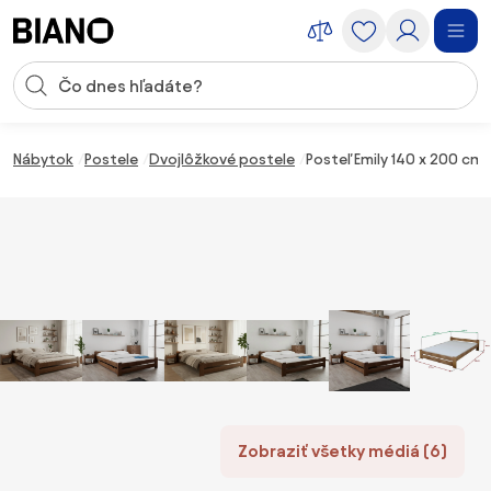
Preskočiť navigáciu, prejsť na obsah
Vstup pre vyhľadávanie
Preskočiť obsah, prejsť na pätu
Nábytok
Postele
Dvojlôžkové postele
Posteľ Emily 140 x 200 cm
Zobraziť všetky médiá (6)