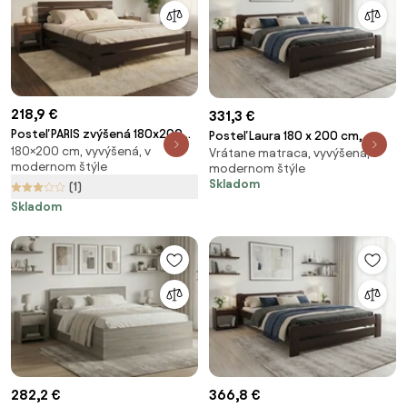
218,9 €
331,3 €
Posteľ PARIS zvýšená 180x200
Posteľ Laura 180 x 200 cm,
180×200 cm, vyvýšená, v
cm, orech Rošt: S lamelovým
Vrátane matraca, vyvýšená, v
orech Rošt: S lamelovým
modernom štýle
modernom štýle
roštom, Matrac: Bez matraca
roštom, Matrac: Matrac DELUXE
Skladom
(1)
10 cm
Skladom
282,2 €
366,8 €