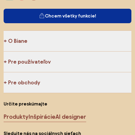
Chcem všetky funkcie!
O Biane
Pre používateľov
Pre obchody
Určite preskúmajte
Produkty
Inšpirácie
AI designer
Sledujte nás na sociálnych sieťach