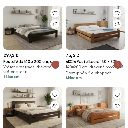
297,3 €
75,6 €
Posteľ Ada 140 x 200 cm, orech
AKCIA Posteľ Laura 140 x 200
Vrátane matraca, drevená,
140×200 cm, drevená, vyvýšená
Rošt: S latkovým roštom,
cm, dub II. akosť Rošt: Bez
vrátane roštu
Matrac: Matrac SOMMERA 18
roštu, Matrac: Bez matraca
Dostupné v 2 e-shopoch
Skladom
Skladom
cm