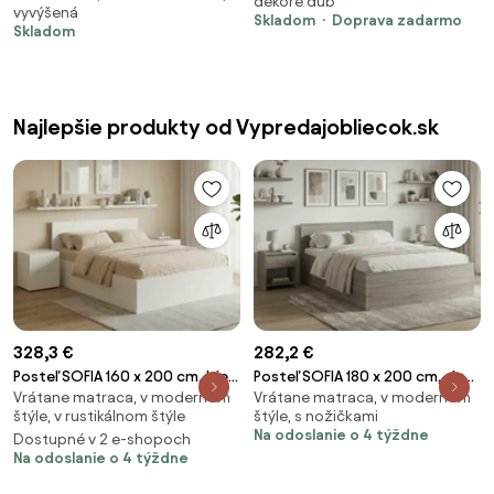
dekore dub
vyvýšená
roštom, Matrac: Matrac
Skladom
Doprava zadarmo
Skladom
SOMMERA 18 cm
Najlepšie produkty od Vypredajobliecok.sk
328,3 €
282,2 €
Posteľ SOFIA 160 x 200 cm, biela
Posteľ SOFIA 180 x 200 cm, dub
Vrátane matraca, v modernom
Vrátane matraca, v modernom
Rošt: Bez roštu, Matrac:
hľuzovka Rošt: Bez roštu,
štýle, v rustikálnom štýle
štýle, s nožičkami
Matrac SOMMERA 18 cm
Matrac: Matrac DELUXE 10 cm
Na odoslanie o 4 týždne
Dostupné v 2 e-shopoch
Na odoslanie o 4 týždne