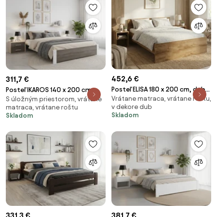
452,6 €
311,7 €
Posteľ ELISA 180 x 200 cm, dub
Posteľ IKAROS 140 x 200 cm,
Vrátane matraca, vrátane roštu,
artisan Rošt: S lamelovým
S úložným priestorom, vrátane
biela/dub hľuzovka Rošt: S
v dekore dub
matraca, vrátane roštu
roštom, Matrac: Matrac
lamelovým roštom, Matrac:
Skladom
Skladom
COCO MAXI 20 cm
Matrac SOMMERA 18 cm
331,3 €
381,7 €