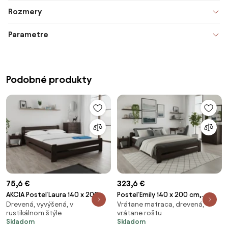
Rozmery
Parametre
Podobné produkty
75,6 €
323,6 €
AKCIA Posteľ Laura 140 x 200
Posteľ Emily 140 x 200 cm,
Drevená, vyvýšená, v
Vrátane matraca, drevená,
cm, orech II.akosť Rošt: Bez
orech Rošt: S latkovým roštom,
rustikálnom štýle
vrátane roštu
roštu, Matrac: Bez matraca
Matrac: Matrac SOMMERA 18
Skladom
Skladom
cm