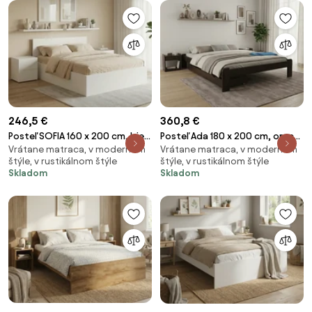
246,5 €
360,8 €
Posteľ SOFIA 160 x 200 cm, biela
Posteľ Ada 180 x 200 cm, orech
Vrátane matraca, v modernom
Vrátane matraca, v modernom
Rošt: Bez roštu, Matrac:
Rošt: S latkovým roštom,
štýle, v rustikálnom štýle
štýle, v rustikálnom štýle
Matrac DELUXE 10 cm
Matrac: Matrac SOMMERA 18
Skladom
Skladom
cm