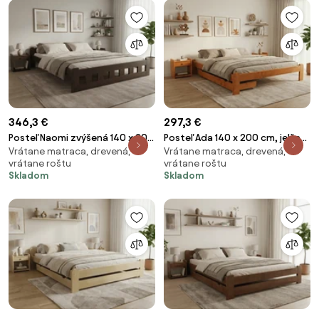
346,3 €
297,3 €
Posteľ Naomi zvýšená 140 x 200
Posteľ Ada 140 x 200 cm, jelša
Vrátane matraca, drevená,
Vrátane matraca, drevená,
cm, orech Rošt: S latkovým
Rošt: S latkovým roštom,
vrátane roštu
vrátane roštu
roštom, Matrac: Matrac
Matrac: Matrac SOMMERA 18
Skladom
Skladom
SOMMERA 18 cm
cm