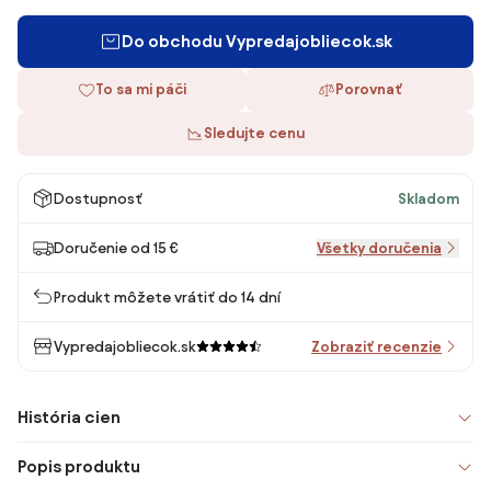
Do obchodu Vypredajobliecok.sk
To sa mi páči
Porovnať
Sledujte cenu
Dostupnosť
Skladom
Doručenie od 15 €
Všetky doručenia
Produkt môžete vrátiť do 14 dní
Vypredajobliecok.sk
Zobraziť recenzie
História cien
Popis produktu