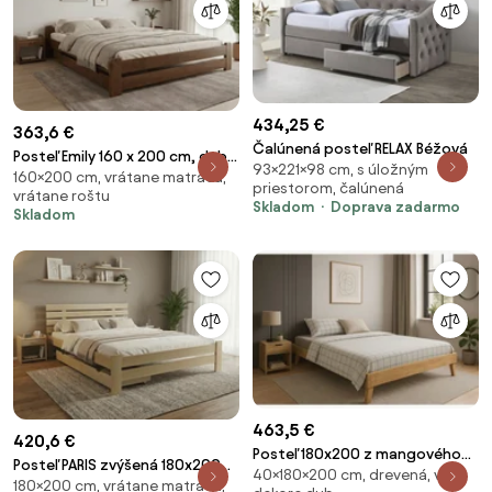
434,25 €
363,6 €
Čalúnená posteľ RELAX Béžová
Posteľ Emily 160 x 200 cm, dub
93×221×98 cm, s úložným
160×200 cm, vrátane matraca,
Rošt: S latkovým roštom,
priestorom, čalúnená
vrátane roštu
Matrac: Matrac SOMMERA 18
Skladom
Doprava zadarmo
Skladom
cm
463,5 €
420,6 €
Posteľ 180x200 z mangového
Posteľ PARIS zvýšená 180x200
40×180×200 cm, drevená, v
dreva bez čela Mango natural
180×200 cm, vrátane matraca,
cm, borovica Rošt: S latkovým