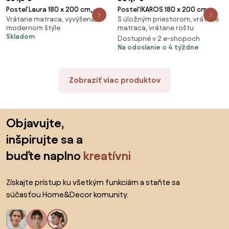
Posteľ Laura 180 x 200 cm,
Posteľ IKAROS 180 x 200 cm,
Vrátane matraca, vyvýšená, v
S úložným priestorom, vrátane
orech Rošt: S lamelovým
biela Rošt: S latkovým roštom,
modernom štýle
matraca, vrátane roštu
roštom, Matrac: Matrac DELUXE
Matrac: Matrac SOMMERA 18
Skladom
Dostupné v 2 e-shopoch
10 cm
cm
Na odoslanie o 4 týždne
Zobraziť viac produktov
Preskočiť pätu, prejsť na začiatok stránky
Objavujte,
inšpirujte sa a
buďte naplno
kreatívni
Získajte prístup ku všetkým funkciám a staňte sa
súčasťou Home&Decor komunity.