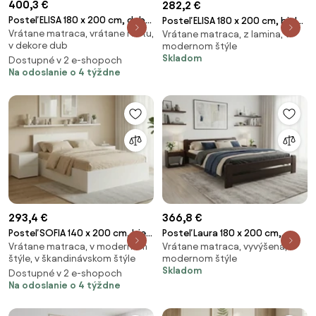
400,3 €
282,2 €
Posteľ ELISA 180 x 200 cm, dub
Posteľ ELISA 180 x 200 cm, biela
Vrátane matraca, vrátane roštu,
artisan Rošt: S latkovým
Vrátane matraca, z lamina, v
Rošt: Bez roštu, Matrac:
v dekore dub
modernom štýle
roštom, Matrac: Matrac
Matrac DELUXE 10 cm
Skladom
Dostupné v 2 e-shopoch
SOMMERA 18 cm
Na odoslanie o 4 týždne
293,4 €
366,8 €
Posteľ SOFIA 140 x 200 cm, biela
Posteľ Laura 180 x 200 cm,
Vrátane matraca, v modernom
Vrátane matraca, vyvýšená, v
Rošt: Bez roštu, Matrac:
orech Rošt: Bez roštu, Matrac:
štýle, v škandinávskom štýle
modernom štýle
Matrac SOMMERA 18 cm
Matrac SOMMERA 18 cm
Skladom
Dostupné v 2 e-shopoch
Na odoslanie o 4 týždne