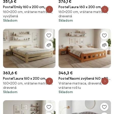
351,6 €
376,1 €
Posteľ Emily 160 x 200 cm,
Posteľ Laura 160 x 200 cm, dub
160×200 cm, vrátane matraca,
160×200 cm, vrátane matraca,
borovica Rošt: S latkovým
Rošt: S latkovým roštom,
vyvýšená
drevená
roštom, Matrac: Matrac
Matrac: Matrac SOMMERA 18
Skladom
Skladom
SOMMERA 18 cm
cm
363,6 €
346,3 €
Posteľ Laura 160 x 200 cm,
Posteľ Naomi zvýšená 140 x 200
160×200 cm, vrátane matraca,
Vrátane matraca, drevená,
borovica Rošt: S latkovým
cm, jelša Rošt: S latkovým
drevená
vrátane roštu
roštom, Matrac: Matrac
roštom, Matrac: Matrac
Skladom
Skladom
SOMMERA 18 cm
SOMMERA 18 cm