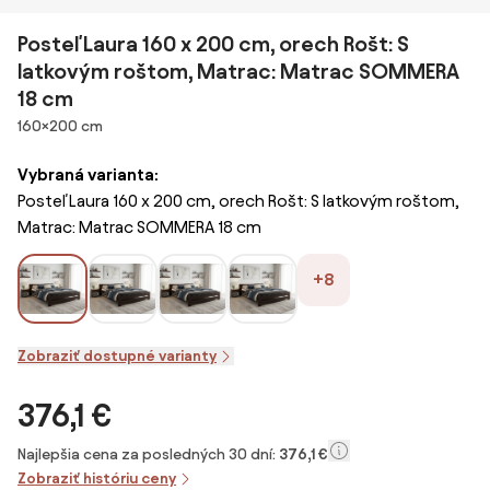
Posteľ Laura 160 x 200 cm, orech Rošt: S
latkovým roštom, Matrac: Matrac SOMMERA
18 cm
Rozmery
160×200 cm
Vybraná varianta:
Posteľ Laura 160 x 200 cm, orech Rošt: S latkovým roštom,
Matrac: Matrac SOMMERA 18 cm
+8
Zobraziť dostupné varianty
376,1 €
Najlepšia cena za posledných 30 dní:
376,1 €
Zobraziť históriu ceny