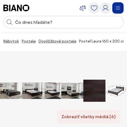
Preskočiť navigáciu, prejsť na obsah
Vstup pre vyhľadávanie
Preskočiť obsah, prejsť na pätu
Nábytok
Postele
Dvojlôžkové postele
Posteľ Laura 160 x 200 c
Zobraziť všetky médiá (6)