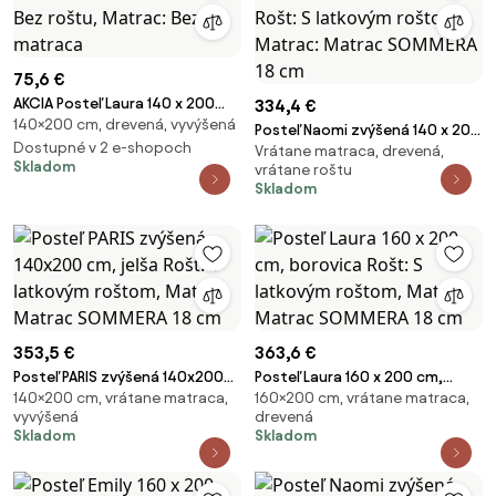
75,6 €
AKCIA Posteľ Laura 140 x 200
334,4 €
140×200 cm, drevená, vyvýšená
cm, dub II. akosť Rošt: Bez
Posteľ Naomi zvýšená 140 x 200
roštu, Matrac: Bez matraca
Dostupné v 2 e-shopoch
Vrátane matraca, drevená,
cm, borovica Rošt: S latkovým
Skladom
vrátane roštu
roštom, Matrac: Matrac
Skladom
SOMMERA 18 cm
353,5 €
363,6 €
Posteľ PARIS zvýšená 140x200
Posteľ Laura 160 x 200 cm,
140×200 cm, vrátane matraca,
160×200 cm, vrátane matraca,
cm, jelša Rošt: S latkovým
borovica Rošt: S latkovým
vyvýšená
drevená
roštom, Matrac: Matrac
roštom, Matrac: Matrac
Skladom
Skladom
SOMMERA 18 cm
SOMMERA 18 cm