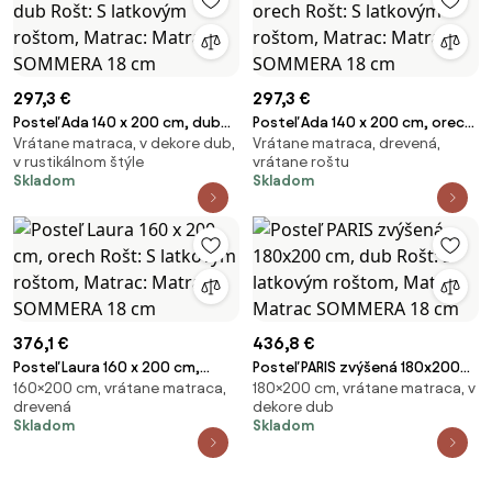
297,3 €
297,3 €
Posteľ Ada 140 x 200 cm, dub
Posteľ Ada 140 x 200 cm, orech
Vrátane matraca, v dekore dub,
Vrátane matraca, drevená,
Rošt: S latkovým roštom,
Rošt: S latkovým roštom,
v rustikálnom štýle
vrátane roštu
Matrac: Matrac SOMMERA 18
Matrac: Matrac SOMMERA 18
Skladom
Skladom
cm
cm
376,1 €
436,8 €
Posteľ Laura 160 x 200 cm,
Posteľ PARIS zvýšená 180x200
160×200 cm, vrátane matraca,
180×200 cm, vrátane matraca, v
orech Rošt: S latkovým roštom,
cm, dub Rošt: S latkovým
drevená
dekore dub
Matrac: Matrac SOMMERA 18
roštom, Matrac: Matrac
Skladom
Skladom
cm
SOMMERA 18 cm