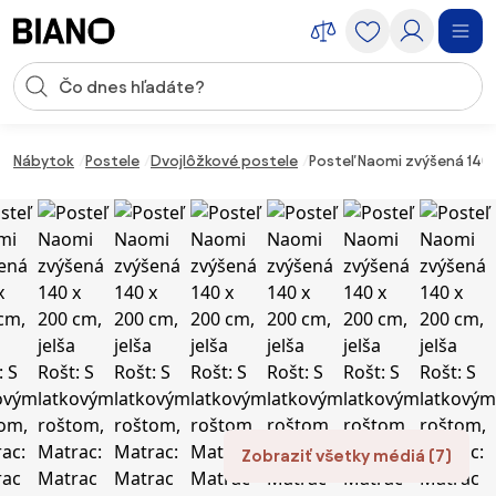
Preskočiť navigáciu, prejsť na obsah
Vstup pre vyhľadávanie
Preskočiť obsah, prejsť na pätu
Nábytok
Postele
Dvojlôžkové postele
Posteľ Naomi zvýšená 140 
Zobraziť všetky médiá (7)