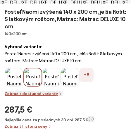
Posteľ Naomi zvýšená 140 x 200 cm, jelša Rošt:
S latkovým roštom, Matrac: Matrac DELUXE 10
cm
Rozmery
140×200 cm
Vybraná varianta:
Posteľ Naomi zvýšená 140 x 200 cm, jelša Rošt: S latkovým
roštom, Matrac: Matrac DELUXE 10 cm
+8
Zobraziť dostupné varianty
287,5 €
Najlepšia cena za posledných 30 dní:
287,5 €
Zobraziť históriu ceny