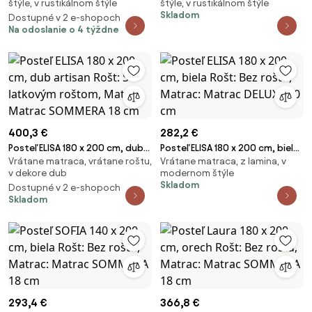
štýle, v rustikálnom štýle
štýle, v rustikálnom štýle
Matrac SOMMERA 18 cm
Matrac: Matrac SOMMERA 18
Skladom
Dostupné v 2 e-shopoch
cm
Na odoslanie o 4 týždne
400,3 €
282,2 €
Posteľ ELISA 180 x 200 cm, dub
Posteľ ELISA 180 x 200 cm, biela
Vrátane matraca, vrátane roštu,
Vrátane matraca, z lamina, v
artisan Rošt: S latkovým
Rošt: Bez roštu, Matrac:
v dekore dub
modernom štýle
roštom, Matrac: Matrac
Matrac DELUXE 10 cm
Skladom
Dostupné v 2 e-shopoch
SOMMERA 18 cm
Skladom
293,4 €
366,8 €