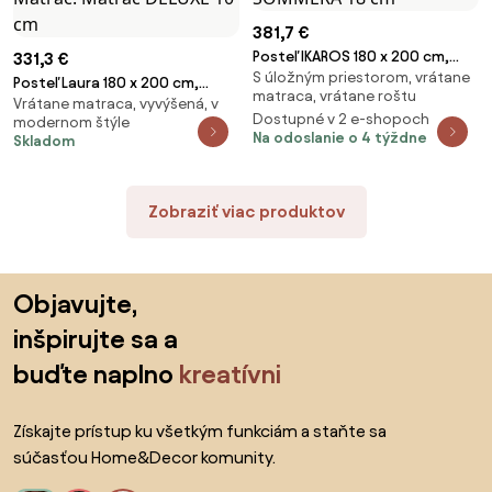
381,7 €
Posteľ IKAROS 180 x 200 cm,
331,3 €
S úložným priestorom, vrátane
biela Rošt: S latkovým roštom,
Posteľ Laura 180 x 200 cm,
matraca, vrátane roštu
Matrac: Matrac SOMMERA 18
Vrátane matraca, vyvýšená, v
orech Rošt: S lamelovým
Dostupné v 2 e-shopoch
modernom štýle
cm
roštom, Matrac: Matrac DELUXE
Na odoslanie o 4 týždne
Skladom
10 cm
Zobraziť viac produktov
Preskočiť pätu, prejsť na začiatok stránky
Objavujte,
inšpirujte sa a
buďte naplno
kreatívni
Získajte prístup ku všetkým funkciám a staňte sa
súčasťou Home&Decor komunity.