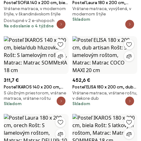
Posteľ SOFIA 140 x 200 cm, biela
Posteľ Laura 180 x 200 cm,
Vrátane matraca, v modernom
Vrátane matraca, vyvýšená, v
Rošt: Bez roštu, Matrac:
orech Rošt: Bez roštu, Matrac:
štýle, v škandinávskom štýle
modernom štýle
Matrac SOMMERA 18 cm
Matrac SOMMERA 18 cm
Skladom
Dostupné v 2 e-shopoch
Na odoslanie o 4 týždne
311,7 €
452,6 €
Posteľ IKAROS 140 x 200 cm,
Posteľ ELISA 180 x 200 cm, dub
S úložným priestorom, vrátane
Vrátane matraca, vrátane roštu,
biela/dub hľuzovka Rošt: S
artisan Rošt: S lamelovým
matraca, vrátane roštu
v dekore dub
lamelovým roštom, Matrac:
roštom, Matrac: Matrac
Skladom
Skladom
Matrac SOMMERA 18 cm
COCO MAXI 20 cm