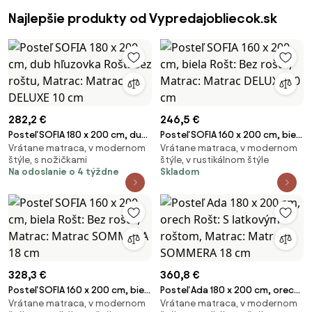
Najlepšie produkty od Vypredajobliecok.sk
282,2 €
246,5 €
Posteľ SOFIA 180 x 200 cm, dub
Posteľ SOFIA 160 x 200 cm, biela
Vrátane matraca, v modernom
Vrátane matraca, v modernom
hľuzovka Rošt: Bez roštu,
Rošt: Bez roštu, Matrac:
štýle, s nožičkami
štýle, v rustikálnom štýle
Matrac: Matrac DELUXE 10 cm
Matrac DELUXE 10 cm
Na odoslanie o 4 týždne
Skladom
328,3 €
360,8 €
Posteľ SOFIA 160 x 200 cm, biela
Posteľ Ada 180 x 200 cm, orech
Vrátane matraca, v modernom
Vrátane matraca, v modernom
Rošt: Bez roštu, Matrac:
Rošt: S latkovým roštom,