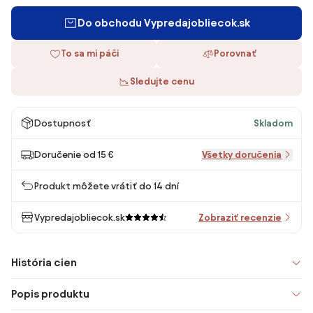
Do obchodu Vypredajobliecok.sk
To sa mi páči
Porovnať
Sledujte cenu
Dostupnosť
Skladom
Doručenie od 15 €
Všetky doručenia
Produkt môžete vrátiť do 14 dní
Vypredajobliecok.sk
Zobraziť recenzie
História cien
Popis produktu