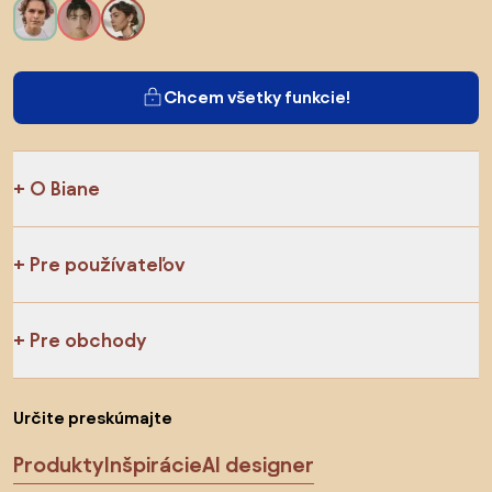
Chcem všetky funkcie!
O Biane
Pre používateľov
Pre obchody
Určite preskúmajte
Produkty
Inšpirácie
AI designer