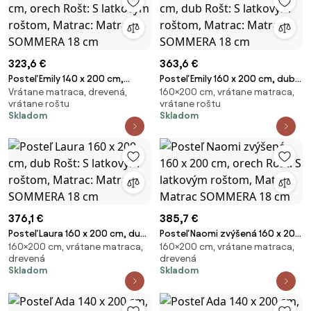
323,6 €
363,6 €
Posteľ Emily 140 x 200 cm,
Posteľ Emily 160 x 200 cm, dub
Vrátane matraca, drevená,
160×200 cm, vrátane matraca,
orech Rošt: S latkovým roštom,
Rošt: S latkovým roštom,
vrátane roštu
vrátane roštu
Matrac: Matrac SOMMERA 18
Matrac: Matrac SOMMERA 18
Skladom
Skladom
cm
cm
376,1 €
385,7 €
Posteľ Laura 160 x 200 cm, dub
Posteľ Naomi zvýšená 160 x 200
160×200 cm, vrátane matraca,
160×200 cm, vrátane matraca,
Rošt: S latkovým roštom,
cm, orech Rošt: S latkovým
drevená
drevená
Matrac: Matrac SOMMERA 18
roštom, Matrac: Matrac
Skladom
Skladom
cm
SOMMERA 18 cm