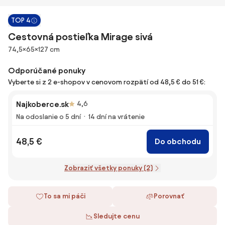
TOP 4
Cestovná postieľka Mirage sivá
Rozmery
74,5×65×127 cm
Odporúčané ponuky
Vyberte si z 2 e-shopov v cenovom rozpätí od 48,5 € do 51 €:
Najkoberce.sk
4,6
Na odoslanie o 5 dní
14 dní na vrátenie
48,5 €
Do obchodu
Zobraziť všetky ponuky (2)
To sa mi páči
Porovnať
Sledujte cenu