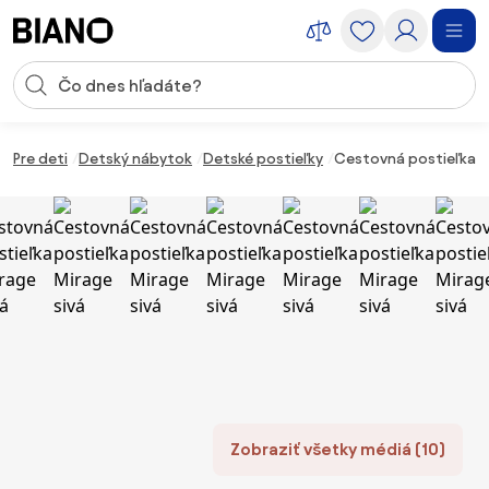
Preskočiť navigáciu, prejsť na obsah
Vstup pre vyhľadávanie
Preskočiť obsah, prejsť na pätu
Pre deti
Detský nábytok
Detské postieľky
Cestovná postieľka M
Zobraziť všetky médiá (10)