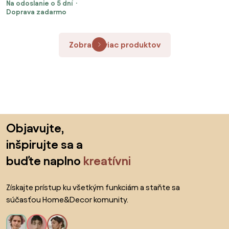
Na odoslanie o 5 dní
Doprava zadarmo
Zobraziť viac produktov
Preskočiť pätu, prejsť na začiatok stránky
Objavujte,
inšpirujte sa a
buďte naplno
kreatívni
Získajte prístup ku všetkým funkciám a staňte sa
súčasťou Home&Decor komunity.