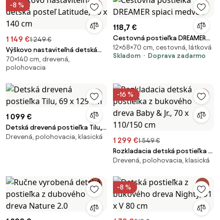
-8 %
118,7 €
Cestovná postieľka DREAMER
1 149 €
1 249 €
12×68×70 cm, cestovná, látková
spiaci medveď
Výškovo nastaviteľná detská
Skladom
Doprava zadarmo
70×140 cm, drevená,
posteľ Latitude, 70 x 140 cm
polohovacia
-16 %
1 099 €
Detská drevená postieľka Tilu,
Drevená, polohovacia, klasická
69 x 129 cm
1 299 €
1 549 €
Rozkladacia detská postieľka z
Drevená, polohovacia, klasická
bukového dreva Baby & Jr., 70 x
110/150 cm
-8 %