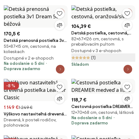
104,39 €
Detská postieľka, cestovná,
170,5 €
82×67×126 cm, cestovná, s
oranžová/sivá
Detská prenosná postieľka 3v1
prebaľovacím pultom
55×87×15 cm, cestovná, na
Dream 50 béžová
Dostupné v 3 e-shopoch
kolieskach
(1)
Dostupné v 2 e-shopoch
Na odoslanie o 5 dní
Skladom
Doprava zadarmo
-8 %
118,7 €
Cestovná postieľka DREAMER
1 149 €
1 249 €
12×70×68 cm, cestovná, látková
medveď a líška
Výškovo nastaviteľná drevená
Na odoslanie o 5 dní
Drevená, k posteli rodičov,
postieľka Leander Classic
Doprava zadarmo
polohovacia