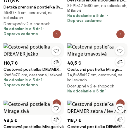
Detská prenosná postieľka 2v1
170,5 €
81-91×47,5×80 cm, na kolieskach,
Nino sivá
Detská prenosná postieľka 3v1
látková
55×87×15 cm, cestovná, na
Dream 50 béžová
Na odoslanie o 5 dní
kolieskach
Doprava zadarmo
Dostupné v 2 e-shopoch
Na odoslanie o 5 dní
Doprava zadarmo
118,7 €
48,5 €
Cestovná postieľka DREAMER
Cestovná postieľka Mirage
12×68×70 cm, cestovná, látková
74,5×65×127 cm, cestovná, na
ježko
tmavosivá
Na odoslanie o 5 dní
kolieskach
Doprava zadarmo
Dostupné v 2 e-shopoch
Na odoslanie o 5 dní
48,5 €
118,7 €
Cestovná postieľka Mirage sivá
Cestovná postieľka DREAMER