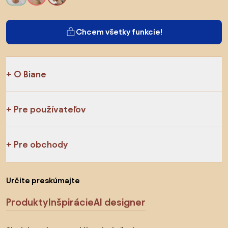
Chcem všetky funkcie!
O Biane
Pre používateľov
Pre obchody
Určite preskúmajte
Produkty
Inšpirácie
AI designer