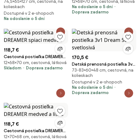
74,5×65×127 cm, cestovná, na
12×68×70 cm, cestovná, látková
zebra / lev / slon
kolieskach
Na odoslanie o 5 dní
Doprava zadarmo
Dostupné v 2 e-shopoch
Na odoslanie o 5 dní
118,7 €
Cestovná postieľka DREAMER
170,5 €
12×68×70 cm, cestovná, látková
spiaci medveď
Detská prenosná postieľka 3v1
Skladom
Doprava zadarmo
73-83×60×48 cm, cestovná, na
Dream 50 svetlosivá
kolieskach
Dostupné v 2 e-shopoch
Na odoslanie o 5 dní
Doprava zadarmo
118,7 €
Cestovná postieľka DREAMER
12×70×68 cm, cestovná, látková
medveď a líška