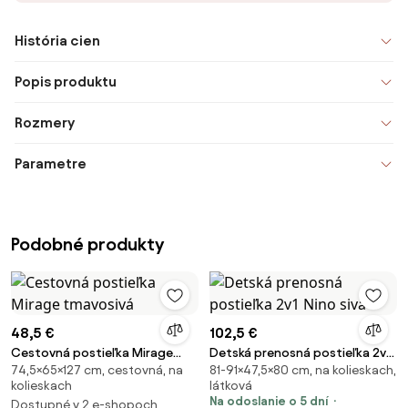
História cien
Popis produktu
Rozmery
Parametre
Podobné produkty
48,5 €
102,5 €
Cestovná postieľka Mirage
Detská prenosná postieľka 2v1
74,5×65×127 cm, cestovná, na
81-91×47,5×80 cm, na kolieskach,
tmavosivá
Nino sivá
kolieskach
látková
Na odoslanie o 5 dní
Dostupné v 2 e-shopoch