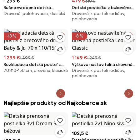
1 299 €
479 €
519 €
Ručne vyrobená detská
Detská postieľka z bukového
Drevená, polohovacia, klasická
Drevená, k posteli rodičov,
postieľka z dubového dreva
dreva Nighty, 91 x V 80 cm
polohovacia
Nature 2.0
-13 %
-8 %
1 299 €
1 149 €
1 499 €
1 249 €
Rozkladacia detská posteľ z
Výškovo nastaviteľná drevená
70×110-150 cm, drevená, klasická
Drevená, k posteli rodičov,
brezového dreva Baby & Jr., 70 x
postieľka Leander Classic
polohovacia
110/150 cm
Najlepšie produkty od Najkoberce.sk
102,5 €