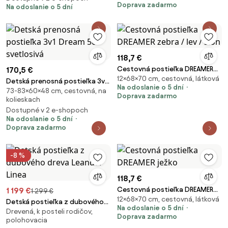
Doprava zadarmo
Na odoslanie o 5 dní
118,7 €
Cestovná postieľka DREAMER
170,5 €
12×68×70 cm, cestovná, látková
zebra / lev / slon
Detská prenosná postieľka 3v1
Na odoslanie o 5 dní
73-83×60×48 cm, cestovná, na
Dream 50 svetlosivá
Doprava zadarmo
kolieskach
Dostupné v 2 e-shopoch
Na odoslanie o 5 dní
Doprava zadarmo
-8 %
118,7 €
Cestovná postieľka DREAMER
1 199 €
1 299 €
12×68×70 cm, cestovná, látková
ježko
Detská postieľka z dubového
Na odoslanie o 5 dní
Drevená, k posteli rodičov,
dreva Leander Linea
Doprava zadarmo
polohovacia