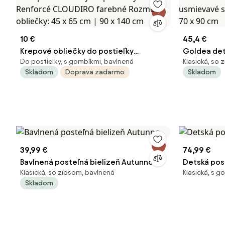
10 €
45,4 €
Krepové obliečky do postieľky
Goldea det
Do postieľky, s gombíkmi, bavlnená
Klasická, so
Renforcé CLOUDIRO farebné Rozmer
usmievavé s
Skladom
Doprava zadarmo
Skladom
obliečky: 45 x 65 cm | 90 x 140 cm
70 x 90 cm
39,99 €
74,99 €
Bavlnená posteľná bielizeň Autunno
Detská pos
Klasická, so zipsom, bavlnená
Klasická, s 
Skladom