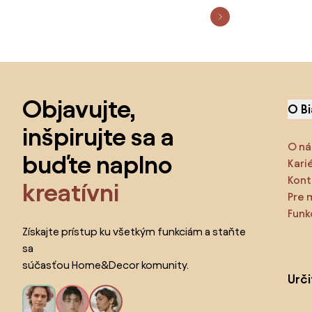
Preskočiť pätu, prejsť na začiatok stránky
Objavujte,
O B
inšpirujte sa a
O ná
buďte naplno
Kari
Kont
kreatívni
Pre 
Funk
Získajte prístup ku všetkým funkciám a staňte
sa
súčasťou Home&Decor komunity.
Urč