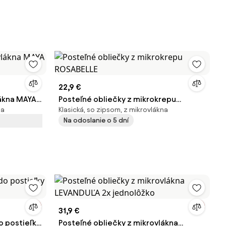
22,9 €
lákna MAYA
Posteľné obliečky z mikrokrepu
na
Klasická, so zipsom, z mikrovlákna
ROSABELLE
Na odoslanie o 5 dní
31,9 €
o postieľky
Posteľné obliečky z mikrovlákna