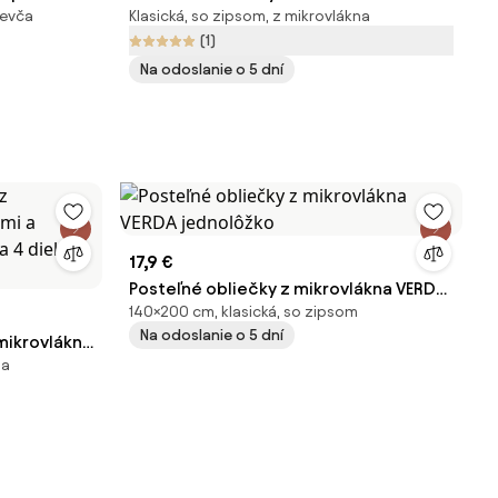
ievča
Klasická, so zipsom, z mikrovlákna
LEVANDUĽA 2x jednolôžko
(1)
Na odoslanie o 5 dní
17,9 €
Posteľné obliečky z mikrovlákna VERDA
140×200 cm, klasická, so zipsom
jednolôžko
Na odoslanie o 5 dní
mikrovlákna
na
ami na
jednolôžko