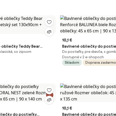
10,1 €
 obliečky Teddy Bear
Bavlnené obliečky do postie
klasická, so zipsom
Do postieľky, pre dievča, s gom
Detský set 130x90cm +
Renforcé BALUNEA biele Ro
Dostupné v 2 e-shopoch
obliečky: 45 x 65 cm | 90 x 
Skladom
Doprava zadarmo
10,1 €
liečky do postieľky
Bavlnené obliečky do postie