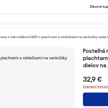
Zľavové ku
rava z mikrovlákna DAISY s plachtami a obliečkami na vankúšiky sada 
Posteľná 
plachtami
dielov na
32,9 €
Zobraziť histór