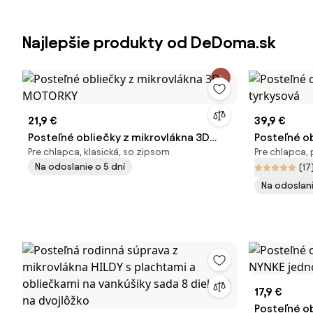
Najlepšie produkty od DeDoma.sk
21,9 €
39,9 €
Posteľné obliečky z mikrovlákna 3D
Posteľné o
Pre chlapca, klasická, so zipsom
Pre chlapca, 
MOTORKY
tyrkysová
Na odoslanie o 5 dní
(17
Na odoslani
17,9 €
Posteľné o