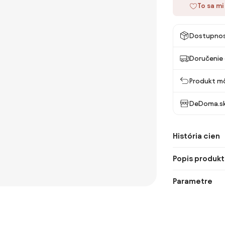
To sa mi
Dostupno
Doručenie 
Produkt mô
DeDoma.s
História cien
Popis produkt
Parametre