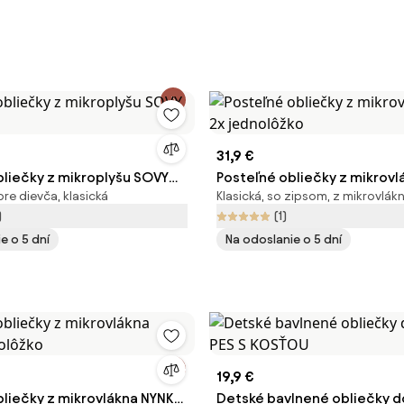
31,9 €
bliečky z mikroplyšu SOVY
Posteľné obliečky z mikrov
pre dievča, klasická
Klasická, so zipsom, z mikrovlák
2x jednolôžko
)
(1)
e o 5 dní
Na odoslanie o 5 dní
19,9 €
bliečky z mikrovlákna NYNKE
Detské bavlnené obliečky d