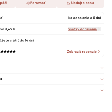
 páči
Porovnať
Sledujte cenu
sť
Na odoslanie o 5 dní
od 3,49 €
Všetky doručenia
žete vrátiť do 14 dní
k
Zobraziť recenzie
u