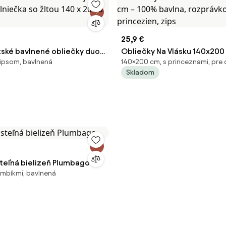
25,9 €
ské bavlnené obliečky duo -
Obliečky Na Vlásku 140x200
 zipsom, bavlnená
140×200 cm, s princeznami, pre 
lniečka so žltou 140 x 200 a
– 100% bavlna, rozprávkový
Skladom
princezien, zips
teľná bielizeň Plumbago
gombíkmi, bavlnená