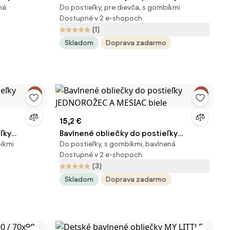
ná
Do postieľky, pre dievča, s gombíkmi
x 65 cm |
Renforcé LOVITA ružové Rozmer
Dostupné v 2 e-shopoch
obliečky: 45 x 65 cm | 90 x 135 cm
(1)
Skladom
Doprava zadarmo
15,2 €
ľky
Bavlnené obliečky do postieľky
bíkmi
Do postieľky, s gombíkmi, bavlnená
e
JEDNOROŽEC A MESIAC biele
Dostupné v 2 e-shopoch
(3)
Skladom
Doprava zadarmo