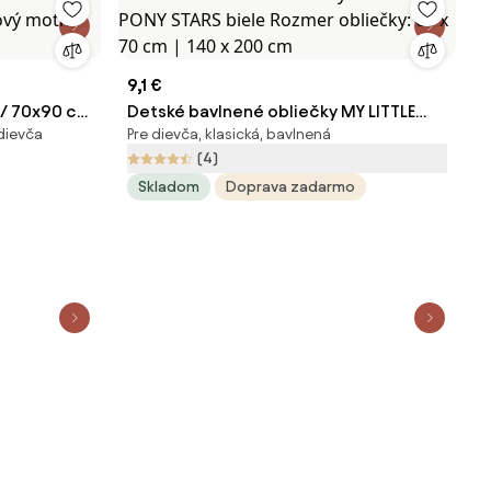
9,1 €
 / 70x90 cm
Detské bavlnené obliečky MY LITTLE
dievča
Pre dievča, klasická, bavlnená
 motív
PONY STARS biele Rozmer obliečky: 60
(4)
x 70 cm | 140 x 200 cm
Skladom
Doprava zadarmo