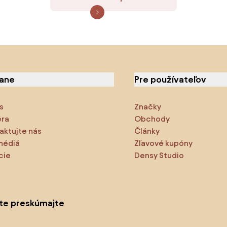
iane
Pre používateľov
s
Značky
éra
Obchody
aktujte nás
Články
médiá
Zľavové kupóny
cie
Densy Studio
ite preskúmajte