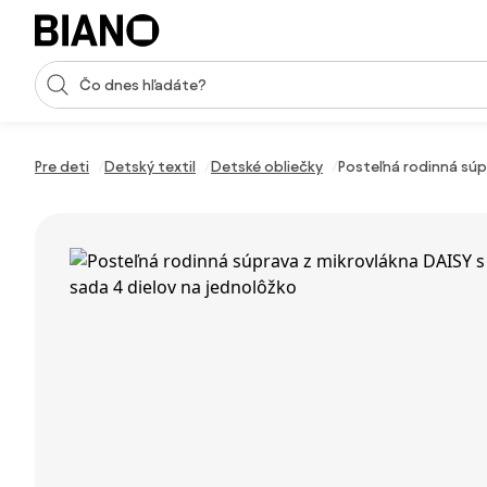
Preskočiť navigáciu, prejsť na obsah
Vstup pre vyhľadávanie
Preskočiť obsah, prejsť na pätu
Pre deti
Detský textil
Detské obliečky
Posteľná rodinná súp