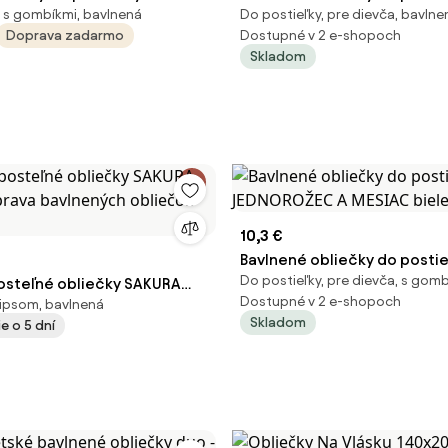
, s gombíkmi, bavlnená
Do postieľky, pre dievča, bavlne
LORAL NEST zelené Rozmer
ružové Rozmer obliečok: 45 
Doprava zadarmo
Dostupné v 2 e-shopoch
5 x 65 cm | 90 x 140 cm
90 x 135 cm
Skladom
10,3 €
Bavlnené obliečky do postie
Do postieľky, pre dievča, s gom
osteľné obliečky SAKURA
JEDNOROŽEC A MESIAC biel
Dostupné v 2 e-shopoch
 zipsom, bavlnená
prava bavlnených obliečok
Skladom
e o 5 dní