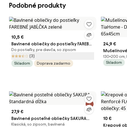
Podobné produkty
10,5 €
Bavlnené obliečky do postieľky FAREBNÉ
24,9 €
Do postieľky, pre dievča, so zipsom
JABĹČKA zelené
Mušelínové
(3)
130×200 cm, 
TiaHome - 
Skladom
Skladom
Doprava zadarmo
65x45cm
27,9 €
Bavlnené posteľné obliečky SAKURA
10 €
Klasická, so zipsom, bavlnená
štandardná dĺžka
Krepové ob