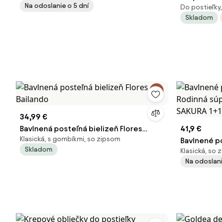
Na odoslanie o 5 dní
Do postieľky
Renforcé F
Skladom
obliečky: 4
34,99 €
Bavlnená posteľná bielizeň Flores
41,9 €
Klasická, s gombíkmi, so zipsom
Bailando
Bavlnené p
Skladom
Klasická, so
Rodinná sú
Na odoslani
SAKURA 1+1