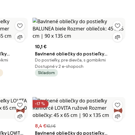
10,1 €
ľky
Bavlnené obliečky do postieľky
bíkmi
Do postieľky, pre dievča, s gombíkmi
zmer
BALUNEA biele Rozmer obliečok: 45 x 65
Dostupné v 2 e-shopoch
135 cm
cm | 90 x 135 cm
Skladom
-17 %
8,4 €
10,1 €
ľky LOVITA
Bavlnené obliečky do postieľky