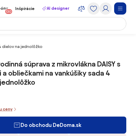
póny
AI designer
Inšpirácie
130
4 dielov na jednolôžko
rodinná súprava z mikrovlákna DAISY s
 a obliečkami na vankúšiky sada 4
 jednolôžko
iu ceny
Do obchodu DeDoma.sk