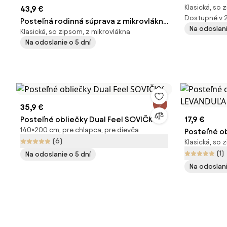
Klasická, so 
43,9 €
jednolôžko
Dostupné v 
Posteľná rodinná súprava z mikrovlákna
Na odoslani
Klasická, so zipsom, z mikrovlákna
HILDY s plachtami a obliečkami na
Na odoslanie o 5 dní
vankúšiky sada 8 dielov na dvojlôžko
35,9 €
Posteľné obliečky Dual Feel SOVIČKY
17,9 €
140×200 cm, pre chlapca, pre dievča
Posteľné o
(6)
Klasická, so 
LEVANDUĽA 
(1)
Na odoslanie o 5 dní
Na odoslani