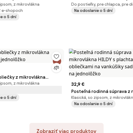
zipsom, z mikrovlákna
Do postieľky, pre chlapca, pre d
PES S KOSŤOU
2 e-shopoch
Na odoslanie o 5 dní
e o 5 dní
bliečky z mikrovlákna
zipsom, z mikrovlákna
jednolôžko
32,9 €
Posteľná rodinná súprava z 
e o 5 dní
Klasická, so zipsom, z mikrovlák
HILDY s plachtami a obliečk
Na odoslanie o 5 dní
vankúšiky sada 4 dielov na 
Zobraziť viac produktov