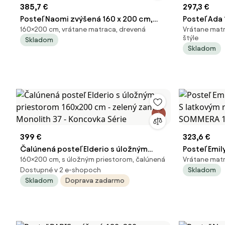
385,7 €
297,3 €
Posteľ Naomi zvýšená 160 x 200 cm,
Posteľ Ada 
160×200 cm, vrátane matraca, drevená
Vrátane matr
orech Rošt: S latkovým roštom, Matrac:
latkovým r
štýle
Skladom
Matrac SOMMERA 18 cm
SOMMERA 1
Skladom
399 €
323,6 €
Čalúnená posteľ Elderio s úložným
Posteľ Emil
160×200 cm, s úložným priestorom, čalúnená
Vrátane matr
priestorom 160x200 cm - zelený zamat
latkovým r
Dostupné v 2 e-shopoch
Skladom
Monolith 37 - Koncovka Série
SOMMERA 1
Skladom
Doprava zadarmo