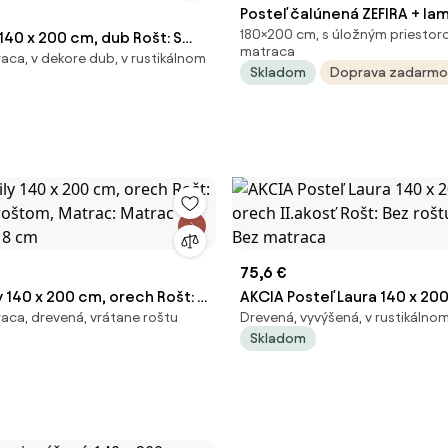
Posteľ čalúnená ZEFIRA + la
180×200 cm, s úložným priestor
140 x 200 cm, dub Rošt: S
+ matrac EMI
matraca
aca, v dekore dub, v rustikálnom
oštom, Matrac: Matrac
Skladom
Doprava zadarmo
8 cm
75,6 €
y 140 x 200 cm, orech Rošt: S
AKCIA Posteľ Laura 140 x 20
aca, drevená, vrátane roštu
Drevená, vyvýšená, v rustikálnom
oštom, Matrac: Matrac
II.akosť Rošt: Bez roštu, Mat
Skladom
8 cm
matraca