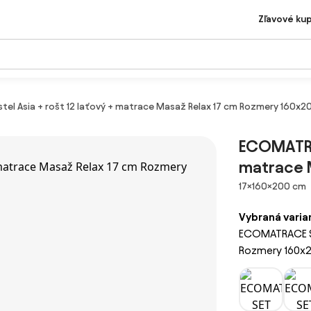
Zľavové ku
el Asia + rošt 12 laťový + matrace Masaž Relax 17 cm Rozmery 160x2
ECOMATRAC
matrace 
Rozmery
17×160×200 cm
Vybraná varia
ECOMATRACE SET
Rozmery 160x