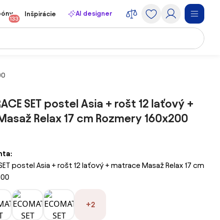
póny
AI designer
Inšpirácie
133
00
E SET postel Asia + rošt 12 laťový +
Masaž Relax 17 cm Rozmery 160x200
nta:
 postel Asia + rošt 12 laťový + matrace Masaž Relax 17 cm
200
+2