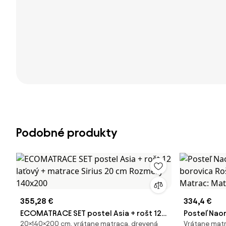
Podobné produkty
355,28 €
334,4 €
ECOMATRACE SET postel Asia + rošt 12
Posteľ Nao
20×140×200 cm, vrátane matraca, drevená
Vrátane matr
laťový + matrace Sirius 20 cm Rozmery
borovica Ro