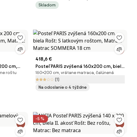
Skladom
SOMMERA 18 cm
418,6 €
 200 cm,
Posteľ PARIS zvýšená 160x200 cm, biela
ane roštu
160×200 cm, vrátane matraca, čalúnená
om, Matrac:
Rošt: S latkovým roštom, Matrac:
(1)
Matrac SOMMERA 18 cm
Na odoslanie o 4 týždne
-5 %