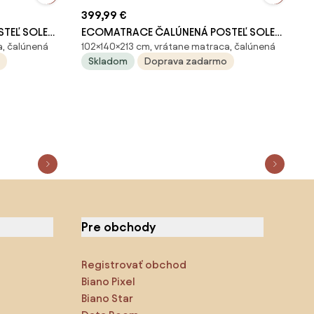
399,99 €
TEĽ SOLE
ECOMATRACE ČALÚNENÁ POSTEĽ SOLE
a, čalúnená
102×140×213 cm, vrátane matraca, čalúnená
ROŠTOM
20 V SVETLO HNEDEJ FARBE S ROŠTOM
Skladom
Doprava zadarmo
Rozmery 140x200
Pre obchody
Registrovať obchod
Biano Pixel
Biano Star