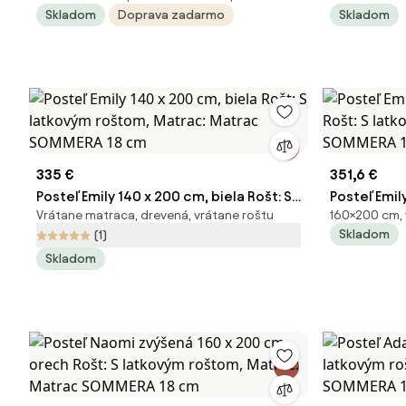
Skladom
Doprava zadarmo
Skladom
140x200
Matrac: M
335 €
351,6 €
Posteľ Emily 140 x 200 cm, biela Rošt: S
Posteľ Emil
Vrátane matraca, drevená, vrátane roštu
160×200 cm, 
latkovým roštom, Matrac: Matrac
Rošt: S lat
Skladom
(1)
SOMMERA 18 cm
Matrac SO
Skladom