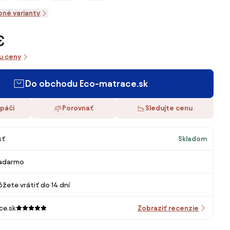
pné varianty
€
iu ceny
Do obchodu Eco-matrace.sk
 páči
Porovnať
Sledujte cenu
sť
Skladom
adarmo
žete vrátiť do 14 dní
ce.sk
Zobraziť recenzie