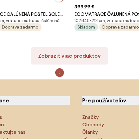
399,99 €
E ČALÚNENÁ POSTEĽ SOLE
ECOMATRACE ČALÚNENÁ POS
cm, vrátane matraca, čalúnená
102×140×213 cm, vrátane matrac
O HNEDEJ FARBE S ROŠTOM
96 V TMAVO SIVEJ FARBE S 
Doprava zadarmo
Skladom
Doprava zadarmo
60x200
Rozmery 140x200
Zobraziť viac produktov
iane
Pre používateľov
s
Značky
éra
Obchody
aktujte nás
Články