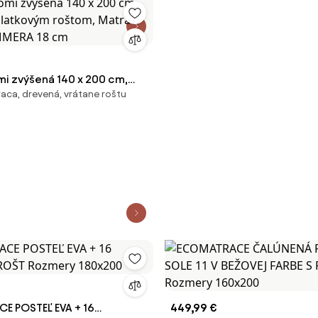
mi zvýšená 140 x 200 cm,
aca, drevená, vrátane roštu
 S latkovým roštom, Matrac:
MMERA 18 cm
 POSTEĽ EVA + 16
449,99 €