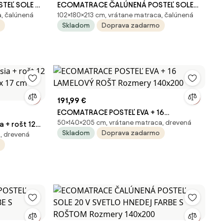
EĽ SOLE 11
ECOMATRACE ČALÚNENÁ POSTEĽ SOLE
a, čalúnená
102×180×213 cm, vrátane matraca, čalúnená
Rozmery
20 V SVETLO HNEDEJ FARBE S ROŠTOM
Skladom
Doprava zadarmo
Rozmery 180x200
191,99 €
ECOMATRACE POSTEĽ EVA + 16
50×140×205 cm, vrátane matraca, drevená
 + rošt 12
LAMELOVÝ ROŠT Rozmery 140x200
Skladom
Doprava zadarmo
, drevená
ax 17 cm