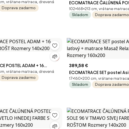
m, vrátane matraca, drevená
ROŠT Rozmery 180x200
ECOMATRACE ČALÚNENÁ POST
Doprava zadarmo
102×168×213 cm, vrátane matrac
V BEŽOVEJ FARBE S ROŠTOM 
Skladom
Doprava zadarmo
160x200
E POSTEL ADAM + 16
389,58 €
m, vrátane matraca, drevená
ROŠT Rozmery 140x200
ECOMATRACE SET postel Asia
Doprava zadarmo
17×160×200 cm, vrátane matraca
laťový + matrace Masaž Rel
Skladom
Doprava zadarmo
Rozmery 160x200