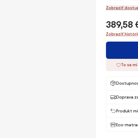
Zobraziť dostu
389,58 
Zobraziť histór
To sa mi
Dostupno
Doprava z
Produkt mô
Eco-matra