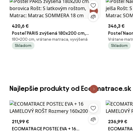
420,6 €
346,3 €
Posteľ PARIS zvýšená 180x200 cm,
Posteľ Nao
180×200 cm, vrátane matraca, vyvýšená
Vrátane matr
borovica Rošt: S latkovým roštom,
jelša Rošt:
Skladom
Skladom
Matrac: Matrac SOMMERA 18 cm
Matrac SO
Najlepšie produkty od Eco-matrace.sk
211,99 €
236,99 €
ECOMATRACE POSTEĽ EVA + 16
ECOMATRACE