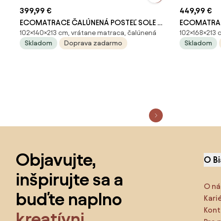
399,99 €
449,99 €
ECOMATRACE ČALÚNENÁ POSTEĽ SOLE 11
ECOMATRAC
102×140×213 cm, vrátane matraca, čalúnená
102×168×213 
V BEŽOVEJ FARBE S ROŠTOM Rozmery
20 V SVETL
Skladom
Doprava zadarmo
Skladom
140x200
Rozmery 1
Preskočiť pätu, prejsť na začiatok stránky
Objavujte,
O B
inšpirujte sa a
O ná
buďte naplno
Kari
Kont
kreatívni