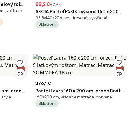
melový rošt
88,2 €
92,9 €
om, vrátane
AKCIA Posteľ PARIS zvýšená 140 x 200
98,5×140×206 cm, drevená, vyvýšená
cm, biela II. akosť Rošt: Bez roštu,
Skladom
Matrac: Bez matraca
376,1 €
0 cm, orech
Posteľ Laura 160 x 200 cm, orech Rošt:
 štýle
160×200 cm, vrátane matraca, drevená
rac: Bez
S latkovým roštom, Matrac: Matrac
Skladom
SOMMERA 18 cm