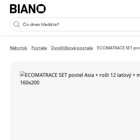
Preskočiť navigáciu, prejsť na obsah
Vstup pre vyhľadávanie
Preskočiť obsah, prejsť na pätu
Nábytok
Postele
Dvojlôžkové postele
ECOMATRACE SET post