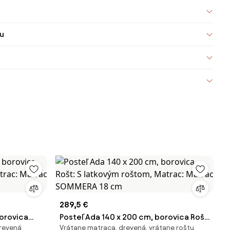
u
289,5 €
borovica
Posteľ Ada 140 x 200 cm, borovica Rošt:
drevená
Vrátane matraca, drevená, vrátane roštu
trac:
S latkovým roštom, Matrac: Matrac