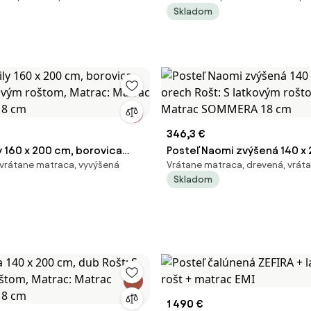
Skladom
atrac SOMMERA 18 cm
Matrac SOMMERA 18 cm
346,3 €
y 160 x 200 cm, borovica
Posteľ Naomi zvýšená 140 x
vrátane matraca, vyvýšená
Vrátane matraca, drevená, vrát
kovým roštom, Matrac:
orech Rošt: S latkovým rošt
Skladom
MMERA 18 cm
Matrac SOMMERA 18 cm
1 490 €