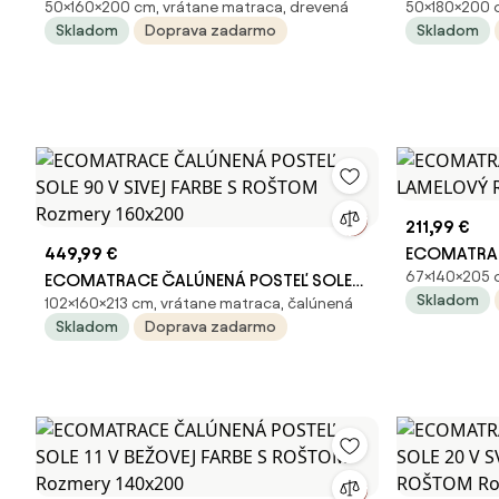
50×160×200 cm, vrátane matraca, drevená
50×180×200 c
LAMELOVÝ ROŠT Rozmery 160x200
LAMELOVÝ 
Skladom
Doprava zadarmo
Skladom
211,99 €
449,99 €
ECOMATRAC
67×140×205 c
ECOMATRACE ČALÚNENÁ POSTEĽ SOLE
LAMELOVÝ 
Skladom
102×160×213 cm, vrátane matraca, čalúnená
90 V SIVEJ FARBE S ROŠTOM Rozmery
Skladom
Doprava zadarmo
160x200